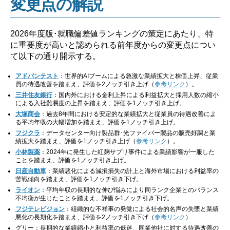
変更点の解説
2026年度版･就職偏差値ランキングの策定にあたり、特
に重要度が高いと認められる前年度からの変更点につい
て以下の通り開示する。
アドバンテスト
：世界的AIブームによる急激な業績拡大と株価上昇、従業
員の待遇改善を踏まえ、評価を2ノッチ引き上げ（
参考リンク
）。
三井住友銀行
：国内外における金利上昇による利益拡大と採用人数の縮小
による入社難易度の上昇を踏まえ、評価を1ノッチ引き上げ。
大塚商会
：過去8年間における安定的な業績拡大と従業員の待遇改善によ
る平均年収の大幅増加を踏まえ、評価を1ノッチ引き上げ。
フジクラ
：データセンター向け製品群･光ファイバー製品の販売好調と業
績拡大を踏まえ、評価を1ノッチ引き上げ（
参考リンク
）。
小林製薬
：2024年に発生した紅麹サプリ事件による業績影響が一服した
ことを踏まえ、評価を1ノッチ引き上げ。
日産自動車
：業績悪化による減損損失の計上と海外市場における利益率の
苦戦傾向を踏まえ、評価を1ノッチ引き下げ。
ライオン
：平均年収の長期的な伸び悩みにより同ランク企業とのバランス
不均衡が生じたことを踏まえ、評価を1ノッチ引き下げ。
フジテレビジョン
：組織的な不祥事の発覚による社会的名声の失墜と業績
悪化の長期化を踏まえ、評価を2ノッチ引き下げ（
参考リンク
）
グリー：長期的な業績縮小と利益率の低迷、同業他社に対する待遇改善の