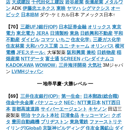
店
大成建設
千代田化工建設
岩谷産業
長瀬産業
メタルワ
ン
ADK
伊藤忠エネクス
東映
ヤマハ
シグマクシス
オー
ビック
日本IBM
ダウ･ケミカル日本 アメックス日本↑
【70】
三菱UFJ銀行(OP)
日本証券金融
オリックス
東京
電力
東北電力
JERA
日清製粉
東急
日鉄興和不動産
平和
不動産
ダイビル
コマツ
いちご
住友化学↓
三菱ガス化学
住友林業
大和ハウス工業
ユニ･チャーム
オリンパス
横河
電機
JFEスチール↓
大塚製薬
阪和興業
兼松
日鉄物産
稲
畑産業
NTTデータ
富士通
SCREEN
バンダイナムコ
KADOKAWA
WOWOW↓
三井海洋開発
大気社
3Mジャパ
ン
LVMHジャパン
━ 地帝早慶･大勝レベル ━
【69】
三井住友銀行(OP)↑
第一生命↑
日本郵政(総合職)
信金中央金庫
パナソニック
NEC↑
NTT東日本
NTT西日
本
首都高速道路
サイバーエージェント
キヤノン
田辺三
菱製薬
明治
ヤクルト本社
日清食品
キッコーマン↑
クボ
タ
豊田自動織機
ブリヂストン
東急電鉄
ファーストリテ
イリング(Global)
京阪神ビルディング
住友金属鉱山
ダイ