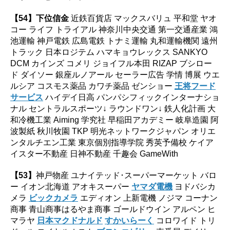
【54】下位信金
近鉄百貨店 マックスバリュ 平和堂 ヤオ
コー ライフ トライアル 神奈川中央交通 第一交通産業 鴻
池運輸 神戸電鉄 広島電鉄 トナミ運輸 丸和運輸機関 遠州
トラック 日本ロジテム ハマキョウレックス SANKYO
DCM カインズ コメリ ジョイフル本田 RIZAP ブシロー
ド ダイソー 銀座ルノアール セーラー広告 学情 博展 ウエ
ルシア コスモス薬品 カワチ薬品 ゼンショー
王将フード
サービス
ハイデイ日高 パンパシフィックインターナショ
ナル セントラルスポーツ↓ ラウンドワン↓ 鉄人化計画 大
和冷機工業 Aiming 学究社 早稲田アカデミー 岐阜造園 阿
波製紙 秋川牧園 TKP 明光ネットワークジャパン オリエ
ンタルチエン工業 東京個別指導学院 秀英予備校 ケイア
イスター不動産 日神不動産 千趣会 GameWith
【53】
神戸物産 ユナイテッド･スーパーマーケット バロ
ー イオン北海道 アオキスーパー
ヤマダ電機
ヨドバシカ
メラ
ビックカメラ
エディオン 上新電機 ノジマ コーナン
商事 青山商事はるやま商事 ゴールドウイン アルペン ヒ
マラヤ
日本マクドナルド
すかいらーく
コロワイド トリ