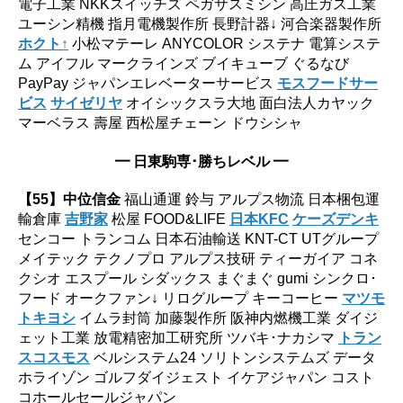
電子工業 NKKスイッチズ ペガサスミシン 高圧ガス工業
ユーシン精機 指月電機製作所 長野計器↓ 河合楽器製作所
ホクト↑
小松マテーレ ANYCOLOR システナ 電算システ
ム アイフル マークラインズ ブイキューブ ぐるなび
PayPay ジャパンエレベーターサービス
モスフードサー
ビス
サイゼリヤ
オイシックスラ大地 面白法人カヤック
マーベラス 壽屋 西松屋チェーン ドウシシャ
━ 日東駒専･勝ちレベル ━
【55】中位信金
福山通運 鈴与 アルプス物流 日本梱包運
輸倉庫
吉野家
松屋 FOOD&LIFE
日本KFC
ケーズデンキ
センコー トランコム 日本石油輸送 KNT-CT UTグループ
メイテック テクノプロ アルプス技研 ティーガイア コネ
クシオ エスプール シダックス まぐまぐ gumi シンクロ･
フード オークファン↓ リログループ キーコーヒー
マツモ
トキヨシ
イムラ封筒 加藤製作所 阪神内燃機工業 ダイジ
ェット工業 放電精密加工研究所 ツバキ･ナカシマ
トラン
スコスモス
ベルシステム24 ソリトンシステムズ データ
ホライゾン ゴルフダイジェスト イケアジャパン コスト
コホールセールジャパン