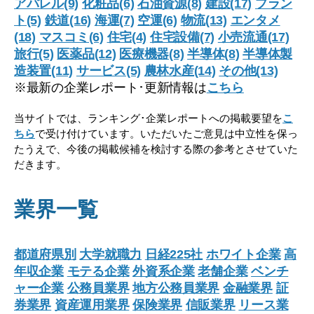
アパレル(9)
化粧品(6)
石油資源(8)
建設(17)
プラン
ト(5)
鉄道(16)
海運(7)
空運(6)
物流(13)
エンタメ
(18)
マスコミ(6)
住宅(4)
住宅設備(7)
小売流通(17)
旅行(5)
医薬品(12)
医療機器(8)
半導体(8)
半導体製
造装置(11)
サービス(5)
農林水産(14)
その他(13)
※最新の企業レポート･更新情報は
こちら
当サイトでは、ランキング･企業レポートへの掲載要望を
こ
ちら
で受け付けています。いただいたご意見は中立性を保っ
たうえで、今後の掲載候補を検討する際の参考とさせていた
だきます。
業界一覧
都道府県別
大学就職力
日経225社
ホワイト企業
高
年収企業
モテる企業
外資系企業
老舗企業
ベンチ
ャー企業
公務員業界
地方公務員業界
金融業界
証
券業界
資産運用業界
保険業界
信販業界
リース業