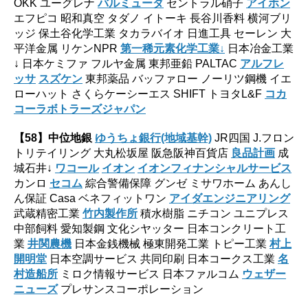
OKK ユーグレナ
バルミューダ
セントラル硝子
アイホン
エフピコ 昭和真空 タダノ イトーキ 長谷川香料 横河ブリ
ッジ 保土谷化学工業 タカラバイオ 日進工具 セーレン 大
平洋金属 リケンNPR
第一稀元素化学工業↓
日本冶金工業
↓ 日本ケミファ フルヤ金属 東邦亜鉛 PALTAC
アルフレ
ッサ
スズケン
東邦薬品 バッファロー ノーリツ鋼機 イエ
ローハット さくらケーシーエス SHIFT トヨタL&F
コカ
コーラボトラーズジャパン
【58】
中位地銀
ゆうちょ銀行(地域基幹)
JR四国 J.フロン
トリテイリング 大丸松坂屋 阪急阪神百貨店
良品計画
成
城石井↓
ワコール
イオン
イオンフィナンシャルサービス
カンロ
セコム
綜合警備保障 グンゼ ミサワホーム あんし
ん保証 Casa ベネフィットワン
アイダエンジニアリング
武蔵精密工業
竹内製作所
積水樹脂 ニチコン ユニプレス
中部飼料 愛知製鋼 文化シヤッター 日本コンクリート工
業
井関農機
日本金銭機械 極東開発工業 トピー工業
村上
開明堂
日本空調サービス 共同印刷 日本コークス工業
名
村造船所
ミロク情報サービス 日本ファルコム
ウェザー
ニューズ
プレサンスコーポレーション