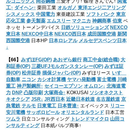
ルコニックス
岡谷鋼機
三愛オブリ↑ 蝶理 きんでん↑
関電
工↑
ダイヘン↑
栗田工業
オルガノ
東洋エンジ二アリング
シスメックス
中国電力
東亜建設工業
ソフトバンク
東京
応化工業
参天製薬
エムスリー
マクニカ
神鋼商事
伯東
ベ
ネッセ トーメンデバイス
日鉄ソリューションズ
NEXCO
東日本
NEXCO中日本
NEXCO西日本
成田国際空港
新関
西国際空港
日本HP
日本ロレアル
メルセデスベンツ日本
↓
【66】
みずほFG(OP)
あおぞら銀行
商工中金(総合職)
大
和証券(OP)
三菱UFJモルガンスタンレー(OP)
みずほ証
券(OP)
松井証券
損保ジャパン(OP)
みずほリース
いすゞ
自動車
ニコン
カシオ計算機
ヤマハ発動機
富士電機
川崎
重工
神戸製鋼所↑
セイコーエプソン
オムロン↓
北海道電
力
DNP
凸版印刷
大塚商会↑
KOKUSAI
ソシオネクスト
キオクシア
JSR↓
JR西日本
近畿日本鉄道
名古屋鉄道
京
急電鉄
テルモ
日東電工
日本曹達↑
エイベックス
リコー
安川電機
サッポロビール
オリエンタルランド
日本工営
ツムラ
日立コンサルティング
トレンドマイクロ
山田コ
ンサルティング
日本紙パルプ商事↑