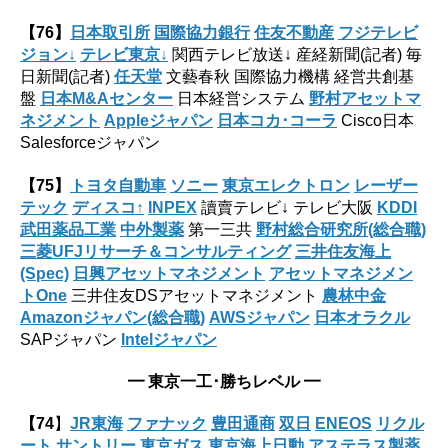
【76】
日本取引所
国際協力銀行
住友不動産
フジテレビ
ジョン↓
テレビ東京↓
関西テレビ放送↓ 産経新聞(記者) 毎
日新聞(記者)
任天堂
文藝春秋 国際協力機構 経営共創基
盤
日本M&Aセンター
日本経営システム
野村アセットマ
ネジメント
Appleジャパン
日本コカ･コーラ
Cisco日本
Salesforceジャパン
【75】
トヨタ自動車
ソニー
東京エレクトロン
レーザー
テック
ディスコ↑
INPEX
讀賣テレビ↓ テレビ大阪
KDDI
武田薬品工業
中外製薬
第一三共
野村総合研究所(総合職)
三菱UFJリサーチ＆コンサルティング
三井住友海上
(Spec)
日興アセットマネジメント
アセットマネジメン
トOne
三井住友DSアセットマネジメント
農林中金
Amazonジャパン(総合職)
AWSジャパン
日本オラクル
SAPジャパン
Intelジャパン
━
東京一工･勝ちレベル
━
【74
】
JR東海
ファナック
豊田通商
双日
ENEOS
リクル
ート
サントリー
東京ガス
東京海上日動
アステラス製薬