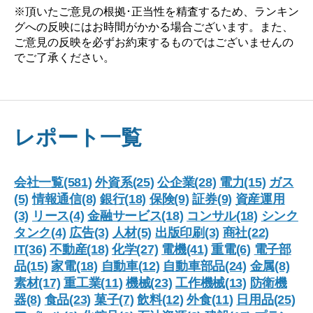
※頂いたご意見の根拠･正当性を精査するため、ランキン
グへの反映にはお時間がかかる場合ございます。また、
ご意見の反映を必ずお約束するものではございませんの
でご了承ください。
レポート一覧
会社一覧(581)
外資系(25)
公企業(28)
電力(15)
ガス
(5)
情報通信(8)
銀行(18)
保険(9)
証券(9)
資産運用
(3)
リース(4)
金融サービス(18)
コンサル(18)
シンク
タンク(4)
広告(3)
人材(5)
出版印刷(3)
商社(22)
IT(36)
不動産(18)
化学(27)
電機(41)
重電(6)
電子部
品(15)
家電(18)
自動車(12)
自動車部品(24)
金属(8)
素材(17)
重工業(11)
機械(23)
工作機械(13)
防衛機
器(8)
食品(23)
菓子(7)
飲料(12)
外食(11)
日用品(25)