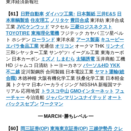
東洋経済新報社
【61】
日野自動車
ダイハツ工業↑
日本製紙
三井E&S
日
本車輌製造
住友理工
ノリタケ
豊田合成
東洋紡 東洋合成
工業
JVCケンウッド
マクセル
三菱ロジスネクスト
TOYOTIRE
東海理化電機
フジテック カヤバ 三ツ星ベル
ト ホシデン
ローランド
東洋水産
アース製薬
キユーピー
エバラ食品工業
光通信
オリコン
オークマ THK
リンナイ
三和シヤッター工業 サンゲツ↑ イーグル工業 東海カーボ
ン 日本カーボン
ミズノ
しまむら
太陽誘電
玉井商船 工機
HD ジャムコ 日清紡 トーヨーカネツ
パーソルHD
YKK
不二越
淀川製鋼所 合同製鐵 日本電設工業
ヤマト運輸(総
合職)
木徳神糧 大阪有機化学工業 扶桑化学工業 日本軽金
属 トクヤマ 日本パーカライジング NISSHA 新報国マテ
リアル 応用地質
トラスコ中山
GMOインターネット
フュ
ーチャー
今治造船
ジャパンマリンユナイテッド
オート
バックスセブン
ワークマン
━ MARCH･勝ちレベル ━
【60】
岡三証券(OP)
東海東京証券(OP)
三越伊勢丹
クレ