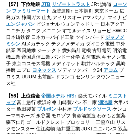
【57】
下位地銀
JTB
リゾートトラスト
JR北海道
ローソ
ン
ファミリーマート
西濃運輸↑ 日本調剤 東京ドーム 広
島ガス 静岡ガス 山九 アイリスオーヤマ パソナ マイナビ
エンジャパン
ビジョナル ウォンテッドリー 日本アクア
ユニチカ タニタ メニコン すてきナイス リョービ SWCC
日本鋳鉄管 日本カーバイド工業 ツインバード
ジャノメ
ミシン
AIメカテック テクノメディカ ダイコク電機 中外
鉱業 帝国繊維 ジーテクト 愛知時計電機 古野電気 明治電
機工業 帝国通信工業 バンドー化学 古河電池 キヤノン電
子 東京コスモス電機 メディキット 駒井ハルテック 黒崎
播磨 ニプロ
ヨネックス
ソディック パーク24
アコム
プ
ロミス UUUM 出前館↓ ドワンゴ ゼンリン タウンニュー
ス社
【56】
上位信金
帝国ホテル
HIS↑
楽天モバイル
ミニスト
ップ
富士急行 横浜冷凍 山崎製パン 不二家
湖池屋
六甲バ
ター 亀田製菓
ブルボン
中村屋
ブルドックソース
ケンコ
ーマヨネーズ 永谷園 モロゾフ 養命酒製造 わかもと製薬
森下仁丹 ゴールドクレスト ブロッコリー 三協立山 リス
クモンスター 住江織物 酒井重工業 JUKI ユニバンス 双葉