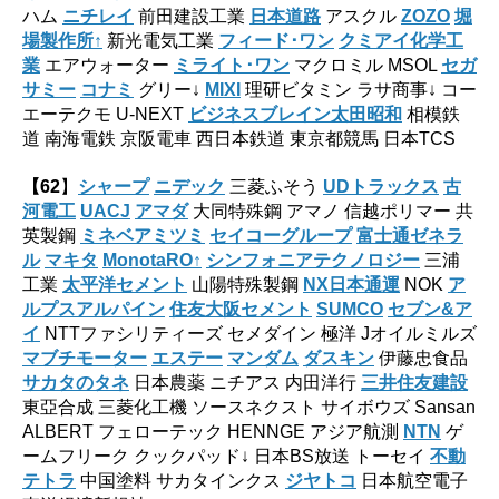
ハム
ニチレイ
前田建設工業
日本道路
アスクル
ZOZO
堀
場製作所↑
新光電気工業
フィード･ワン
クミアイ化学工
業
エアウォーター
ミライト･ワン
マクロミル MSOL
セガ
サミー
コナミ
グリー↓
MIXI
理研ビタミン ラサ商事↓ コー
エーテクモ U-NEXT
ビジネスブレイン太田昭和
相模鉄
道 南海電鉄 京阪電車 西日本鉄道 東京都競馬 日本TCS
【62
】
シャープ
ニデック
三菱ふそう
UDトラックス
古
河電工
UACJ
アマダ
大同特殊鋼 アマノ 信越ポリマー 共
英製鋼
ミネベアミツミ
セイコーグループ
富士通ゼネラ
ル
マキタ
MonotaRO↑
シンフォニアテクノロジー
三浦
工業
太平洋セメント
山陽特殊製鋼
NX日本通運
NOK
ア
ルプスアルパイン
住友大阪セメント
SUMCO
セブン&ア
イ
NTTファシリティーズ セメダイン 極洋 Jオイルミルズ
マブチモーター
エステー
マンダム
ダスキン
伊藤忠食品
サカタのタネ
日本農薬 ニチアス 内田洋行
三井住友建設
東亞合成 三菱化工機 ソースネクスト サイボウズ Sansan
ALBERT フェローテック HENNGE アジア航測
NTN
ゲ
ームフリーク クックパッド↓ 日本BS放送 トーセイ
不動
テトラ
中国塗料 サカタインクス
ジヤトコ
日本航空電子