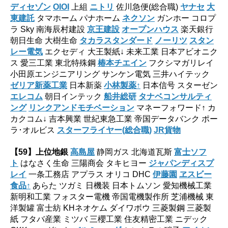
ディセゾン
OIOI
上組
ニトリ
佐川急便(総合職)
ヤナセ
大
東建託
タマホーム パナホーム
ネクソン
ガンホー コロプ
ラ Sky 南海辰村建設
京王建設
オープンハウス
楽天銀行
朝日生命 大樹生命
タカラスタンダード
ノーリツ
スタン
レー電気
エクセディ 大王製紙↓ 未来工業 日本アビオニク
ス 愛三工業 東北特殊鋼
椿本チエイン
フクシマガリレイ
小田原エンジニアリング サンケン電気 三井ハイテック
ゼリア新薬工業
日本新薬
小林製薬↑
日本信号 スターゼン
エレコム
朝日インテック
船井総研
タナベコンサルティ
ング
リンクアンドモチベーション
マネーフォワード↑ カ
カクコム↓ 吉本興業 世紀東急工業 帝国データバンク ポー
ラ･オルビス
スターフライヤー(総合職)
JR貨物
【59】
上位地銀
高島屋
静岡ガス 北海道瓦斯
富士ソフ
ト
はなさく生命 三陽商会 タキヒヨー
ジャパンディスプ
レイ
一条工務店 アプラス オリコ DHC
伊藤園
ヱスビー
食品↑
あらた ツガミ 日機装 日本トムソン 愛知機械工業
新明和工業 フォスター電機 帝国電機製作所 芝浦機械 東
洋製罐 富士紡 KHネオケム ダイワボウ 三菱製鋼 三菱製
紙 フタバ産業 ミツバ 三櫻工業 住友精密工業 ニデック