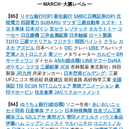
━ MARCH･大勝レベル ━
【65】
りそな銀行(OP)
新生銀行
SMBC日興証券(OP)
北
陸電力
四国電力
SUBARU
マツダ
三菱自動車
スズキ↑
ト
ヨタ車体
日本ガイシ
京セラ
レゾナック
タカラトミー
コ
ーセー
日立建機
三井金属鉱業
日本触媒
ロート製薬
TOTO
三菱マテリアル
フジクラ↑
関西ペイント
クラレ
カ
ネカ
アズビル
日本ペイント
DIC
クレハ
UBE
アルバック
芝浦メカトロニクス
東ソー
メタウォーター
カルビー
BR
サーティワン
ダイセル
ANA(総合職)
LINEヤフー
DeNA
ポケモン
コクヨ
三菱鉛筆
JCB
杏林製薬 東北新社↓ 持田
製薬
JR九州
共栄タンカー↓
日本空港ビルデング↑
三菱
UFJニコス 熊谷組 鉄建建設 前田道路 高砂熱学工業
全国
保証
TIS
SCSK
NTTコムウェア
東映アニメーション
象
印マホービン
住友倉庫
JACリクルートメント
【64】
ゆうちょ銀行(総合職)
ソニー生命↑
あいおいニッ
セイ同和
日産車体
アイシン
日本特殊陶業
住友ゴム工業
横浜ゴム
GSユアサ
東邦ガス
雪印メグミルク
ハウス食品
伊藤ハム
ニップン
ニッスイ
マルハニチロ
コニカミノル