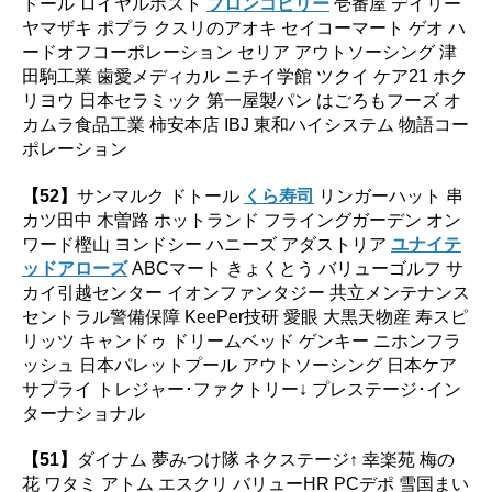
ドール ロイヤルホスト
ブロンコビリー
壱番屋 デイリー
ヤマザキ ポプラ クスリのアオキ セイコーマート ゲオ ハ
ードオフコーポレーション セリア アウトソーシング 津
田駒工業 歯愛メディカル ニチイ学館 ツクイ ケア21 ホク
リヨウ 日本セラミック 第一屋製パン はごろもフーズ オ
カムラ食品工業 柿安本店 IBJ 東和ハイシステム 物語コー
ポレーション
【52】
サンマルク ドトール
くら寿司
リンガーハット 串
カツ田中 木曽路 ホットランド フライングガーデン オン
ワード樫山 ヨンドシー ハニーズ アダストリア
ユナイテ
ッドアローズ
ABCマート きょくとう バリューゴルフ サ
カイ引越センター イオンファンタジー 共立メンテナンス
セントラル警備保障 KeePer技研 愛眼 大黒天物産 寿スピ
リッツ キャンドゥ ドリームベッド ゲンキー ニホンフラ
ッシュ 日本パレットプール アウトソーシング 日本ケア
サプライ トレジャー･ファクトリー↓ プレステージ･イン
ターナショナル
【51】
ダイナム 夢みつけ隊 ネクステージ↑ 幸楽苑 梅の
花 ワタミ アトム エスクリ バリューHR PCデポ 雪国まい