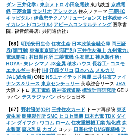
ダン
三井化学↓
東京メトロ
小田急電鉄
東武鉄道
京成電
鉄
三菱倉庫
サンリオ
アシックス
住友ファーマ
三菱HC
キャピタル↑
伊藤忠テクノソリューションズ
日本総研
ベ
イカレント(コンサル)
アビームコンサルティング
医学書
院↓ 福音館書店↓ 共同通信社↓
【68】
明治安田生命
住友生命
日本政策金融公庫
岡三証
券(部門別)
東海東京証券(部門別)
三井住友海上
九州電力↓
電源開発↓
村田製作所
三菱電機
住友電工
荏原製作所↑
HOYA↑
東レ
シマノ
JX金属
積水ハウス
長谷工↑
コスモ
エネルギー
松竹
IHI
江崎グリコ
日本ハム
メルカリ
JAL(総合職)
ONE
NSユナイテッド海運
三井住友ファイ
ナンス＆リース
東京センチュリー
芙蓉総合リース
JRA
大阪メトロ
京王電鉄
阪神高速道路
構造計画研究所
GEジ
ャパン
テスラジャパン
ボッシュ日本
【67】
野村證券(OP)
三井住友カード
トーア再保険
東芝
資生堂
島津製作所
SMC
ヒロセ電機
日本光電
TDK
ダイ
キン
ダイフク↑
ワコム
ローム
住友重機械工業
旭化成
森
永製菓
森永乳業
カゴメ
ロッテ
日産化学
DMG森精機
ア