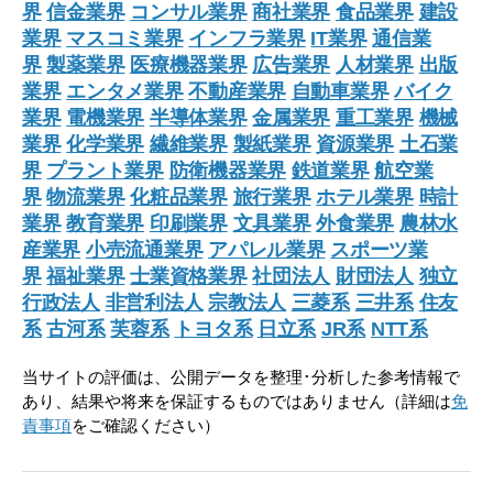
界
信金業界
コンサル業界
商社業界
食品業界
建設
業界
マスコミ業界
インフラ業界
IT業界
通信業
界
製薬業界
医療機器業界
広告業界
人材業界
出版
業界
エンタメ業界
不動産業界
自動車業界
バイク
業界
電機業界
半導体業界
金属業界
重工業界
機械
業界
化学業界
繊維業界
製紙業界
資源業界
土石業
界
プラント業界
防衛機器業界
鉄道業界
航空業
界
物流業界
化粧品業界
旅行業界
ホテル業界
時計
業界
教育業界
印刷業界
文具業界
外食業界
農林水
産業界
小売流通業界
アパレル業界
スポーツ業
界
福祉業界
士業資格業界
社団法人
財団法人
独立
行政法人
非営利法人
宗教法人
三菱系
三井系
住友
系
古河系
芙蓉系
トヨタ系
日立系
JR系
NTT系
当サイトの評価は、公開データを整理･分析した参考情報で
あり、結果や将来を保証するものではありません（詳細は
免
責事項
をご確認ください）