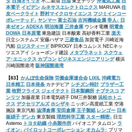
タ
日清オイリオ
不二製油
日油
東芝テック
沖電気工業
日
本電子
イビデン
ルネサスエレクトロニクス
MARUWA
住
友ベークライト
野村マイクロサイエンス
フジミインコー
ポレーテッド↓
ヤンマー
富士石油
古河機械金属
帝人↓
日
本ゼオン
ADEKA
明治海運
三井倉庫
ウシオ電機
明電舎
DOWA
日本原電
東急建設 日本酸素 高砂香料工業
楽天
日立システムズ 安藤ハザマ
三菱食品
加賀電子 川崎近海
汽船
ロジスティード
BIPROGY 日本コムシス NECネッ
ツエスアイ ショーボンド建設
メタプラネット
スクウェ
ア･エニックス
カプコン
ビジネスエンジニアリング
横浜
川崎国際港湾
阪神国際港湾
【63】
かんぽ生命保険
労働金庫連合会
LIXIL
沖縄電力
日本精工
日本発条
カナデビア
シチズン時計
ブラザー工
業
牧野フライス
ジェイテクト
日本製鋼所
ナブテスコ
ア
ンリツ
加藤産業 日本電気硝子 DM三井製糖
浜松ホトニ
クス
デクセリアルズ
ホシザキ
ニッポン高度紙工業 空港
施設 東京汽船
澁澤倉庫
安田倉庫
王子製紙
レンゴー
日本
板硝子
デンカ
東京製鐵
理想科学工業
スター精密↓
日立
Astemo
トヨタ紡織
小糸製作所
パイオニア タムロン
ラ
イオン↓
パイロットコーポレーション
オカムラ↑
プリマ