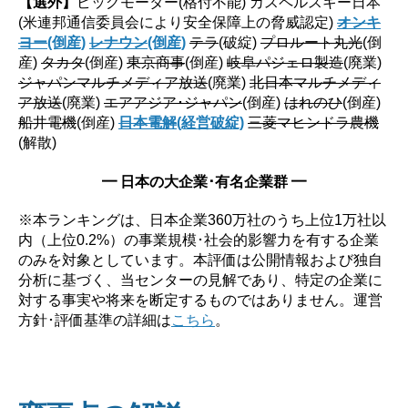
【選外】
ビッグモーター(格付不能) カスペルスキー日本
(米連邦通信委員会により安全保障上の脅威認定)
オンキ
ヨー
(倒産)
レナウン
(倒産)
テラ
(破綻)
プロルート丸光
(倒
産)
タカタ
(倒産)
東京商事
(倒産)
岐阜パジェロ製造
(廃業)
ジャパンマルチメディア放送
(廃業)
北日本マルチメディ
ア放送
(廃業)
エアアジア･ジャパン
(倒産)
はれのひ
(倒産)
船井電機
(倒産)
日本電解
(経営破綻)
三菱マヒンドラ農機
(解散)
━ 日本の大企業･有名企業群 ━
※本ランキングは、日本企業360万社のうち上位1万社以
内（上位0.2%）の事業規模･社会的影響力を有する企業
のみを対象としています。本評価は公開情報および独自
分析に基づく、当センターの見解であり、特定の企業に
対する事実や将来を断定するものではありません。運営
方針･評価基準の詳細は
こちら
。