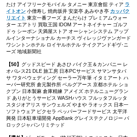
たけ アイフリークモバイル タメニー 東京會舘 ティア
ラ
イトオン
小僧寿し 焼肉坂井 安楽亭 あみやき亭
カッパク
リエイト
東京一番フーズ まんだらけ プレミアムウォー
ター エアトリ 買取王国 IDOM アートネイチャー ゴルフ
ドゥ シーボン 天満屋ストア オーシャンシステム アップ
ルインターナショナル カーチス ヴィレッジヴァンガード
ワシントンホテル ロイヤルホテル テイクアンドギヴ･ニ
ーズ 地域新聞社
【50】
グッドスピード あさひ バイク王＆カンパニー レ
オパレス21 DLE 旅工房 日本PCサービス サマンサタバ
サ ワタベウェディング セーラー万年筆 イタミアート ハ
ーバー研究所 倉元製作所 ベルグアース 京都ホテル ショ
クブン 日本製麻 倉庫精練 アメイズ ホテルニューグラン
ド ありがとうサービス WASHハウス フルッタフルッタ
スタジオアリス サンウェルズ やまや ラオックス 日本一
ソフトウェア ピクセラ ペッパーフードサービス 太平洋
興発 日本駐車場開発 AppBank グレイステクノロジー バ
ロックジャパンリミテッド