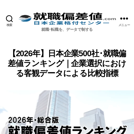
検索
メニュー
就職偏差値.com【公式】
就職･転職を、データで制する
【2026年】日本企業500社･就職偏
差値ランキング｜企業選択におけ
る客観データによる比較指標