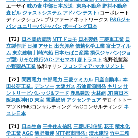
エーザイ
味の素
中部日本放送↓
東急不動産
野村不動産
森ビル
ジャストシステム
アドバンテスト↑
コーポレート
ディレクション↓ プリファードネットワークス
P&Gジャ
パン
ユニリーバジャパン
ボーイング日本
【73】
日本電信電話
NTTドコモ
日本製鉄
三菱重工業
日
立製作所
日揮
アサヒ
出光興産
信越化学工業
富士フイル
ム
東京建物
川崎汽船
日本たばこ産業
損保ジャパン(ジョ
ブ型)
りそな銀行(AC･アセマネ)
森トラスト
塩野義製薬
小野薬品工業
協和キリン
フロンティア･マネジメント
【72】
関西電力
中部電力
三菱ケミカル
日産自動車↓
本
田技研工業↓
デンソー
大阪ガス
石油資源開発
キリン
サ
ントリービバレッジ&フード
鹿島建設
大林組
JR東日本
阪急阪神HD
東宝
電通総研
アクセンチュア
デロイトトー
マツ KPMGコンサルティング PwCコンサルティング
ネ
スレ日本
【71】
日本生命
三井住友信託
三菱UFJ信託
花王
積水化
学工業
AGC
飯野海運
NTT都市開発↑
清水建設
竹中工務