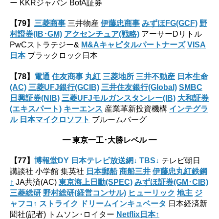
ー KKRジャパン BofA証券
【79】
三菱商事
三井物産
伊藤忠商事
みずほFG(GCF)
野
村證券(IB･GM)
アクセンチュア(戦略)
アーサーDリトル
PwCストラテジー&
M&Aキャピタルパートナーズ
VISA
日本
ブラックロック日本
【78】
電通
住友商事
丸紅
三菱地所
三井不動産
日本生命
(AC)
三菱UFJ銀行(GCIB)
三井住友銀行(Global)
SMBC
日興証券(NIB)
三菱UFJモルガンスタンレー(IB)
大和証券
(エキスパート)
キーエンス
産業革新投資機構
インテグラ
ル
日本マイクロソフト
ブルームバーグ
━
東京一工･大勝
レベル ━
【77】
博報堂DY
日本テレビ放送網↓
TBS↓
テレビ朝日
講談社 小学館 集英社
日本郵船
商船
三
井
伊藤忠丸紅鉄鋼
↑
JA共済(AC)
東京海上日動(SPEC)
みずほ証券(GM･CIB)
三菱総研
野村総研(経営コンサル)
ヒューリック
地主
ジ
ャフコ↑
ストライク
ドリームインキュベータ
日本経済新
聞社(記者) トムソン･ロイター
Netflix日本↑