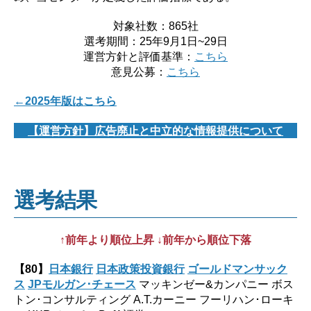
対象社数：865社
選考期間：25年9月1日~29日
運営方針と評価基準：
こちら
意見公募：
こちら
←2025年版はこちら
【運営方針】広告廃止と中立的な情報提供について
選考結果
↑前年より順位上昇 ↓前年から順位下落
【80】
日本銀行
日本政策投資銀行
ゴールドマンサック
ス
JPモルガン･チェース
マッキンゼー&カンパニー ボス
トン･コンサルティング A.T.カーニー フーリハン･ローキ