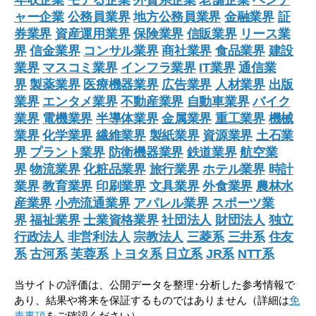
年収企業
モテる企業
外資系企業
老舗企業
ベンチ
ャー企業
公務員業界
地方公務員業界
金融業界
証
券業界
資産運用業界
保険業界
信販業界
リース業
界
信金業界
コンサル業界
商社業界
食品業界
建設
業界
マスコミ業界
インフラ業界
IT業界
通信業
界
製薬業界
医療機器業界
広告業界
人材業界
出版
業界
エンタメ業界
不動産業界
自動車業界
バイク
業界
電機業界
半導体業界
金属業界
重工業界
機械
業界
化学業界
繊維業界
製紙業界
資源業界
土石業
界
プラント業界
防衛機器業界
鉄道業界
航空業
界
物流業界
化粧品業界
旅行業界
ホテル業界
時計
業界
教育業界
印刷業界
文具業界
外食業界
農林水
産業界
小売流通業界
アパレル業界
スポーツ業
界
福祉業界
士業資格業界
社団法人
財団法人
独立
行政法人
非営利法人
宗教法人
三菱系
三井系
住友
系
古河系
芙蓉系
トヨタ系
日立系
JR系
NTT系
当サイトの評価は、公開データを整理･分析した参考情報で
あり、結果や将来を保証するものではありません（詳細は
免
責事項
をご確認ください）