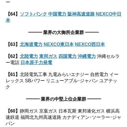
ー
【64】
ソフトバンク
中国電力
阪神高速道路
NEXCO中日
本
━━━ 業界の大御所企業群 ━━━
【63】
北海道電力
NEXCO東日本
NEXCO西日本
【62】
北陸電力
東邦ガス
四国電力
沖縄電力
沖縄セルラ
ー電話
日本原子力発電
【61】
北陸電気工事 九電みらいエナジー 自然電力 イー
レックス SBパワー リニューアブル･ジャパン ユアテッ
ク
━━━
業界の中堅上位企業群
━━━
【60】
静岡ガス 京葉ガス 日本瓦斯 東邦液化ガス 横浜高
速鉄道 福岡北九州高速道路 カナディアン･ソーラー･ジャ
パン