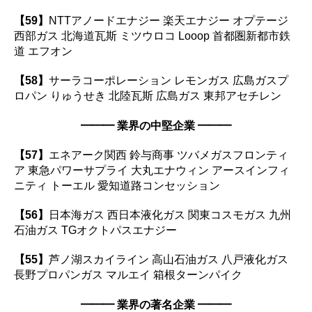
【59】
NTTアノードエナジー 楽天エナジー オプテージ
西部ガス 北海道瓦斯 ミツウロコ Looop 首都圏新都市鉄
道 エフオン
【58】
サーラコーポレーション レモンガス 広島ガスプ
ロパン りゅうせき 北陸瓦斯 広島ガス 東邦アセチレン
━━━ 業界の中堅企業 ━━━
【57】
エネアーク関西 鈴与商事 ツバメガスフロンティ
ア 東急パワーサプライ 大丸エナウィン アースインフィ
ニティ トーエル 愛知道路コンセッション
【56】
日本海ガス 西日本液化ガス 関東コスモガス 九州
石油ガス TGオクトパスエナジー
【55】
芦ノ湖スカイライン 高山石油ガス 八戸液化ガス
長野プロパンガス マルエイ 箱根ターンパイク
━━━ 業界の著名企業 ━━━