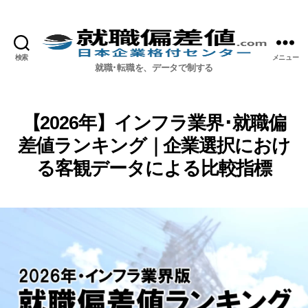
検索
メニュー
就職偏差値.com【公式】
就職･転職を、データで制する
【2026年】インフラ業界･就職偏
差値ランキング｜企業選択におけ
る客観データによる比較指標