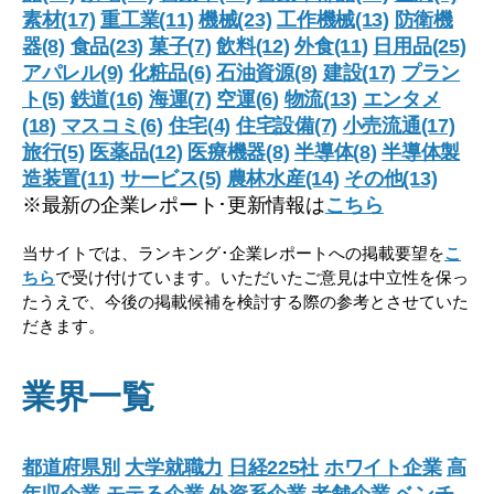
素材(17)
重工業(11)
機械(23)
工作機械(13)
防衛機
器(8)
食品(23)
菓子(7)
飲料(12)
外食(11)
日用品(25)
アパレル(9)
化粧品(6)
石油資源(8)
建設(17)
プラン
ト(5)
鉄道(16)
海運(7)
空運(6)
物流(13)
エンタメ
(18)
マスコミ(6)
住宅(4)
住宅設備(7)
小売流通(17)
旅行(5)
医薬品(12)
医療機器(8)
半導体(8)
半導体製
造装置(11)
サービス(5)
農林水産(14)
その他(13)
※最新の企業レポート･更新情報は
こちら
当サイトでは、ランキング･企業レポートへの掲載要望を
こ
ちら
で受け付けています。いただいたご意見は中立性を保っ
たうえで、今後の掲載候補を検討する際の参考とさせていた
だきます。
業界一覧
都道府県別
大学就職力
日経225社
ホワイト企業
高