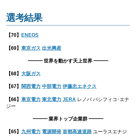
選考結果
【70】
ENEOS
【69】
東京ガス
出光興産
━━━
世界を動かす天上世界
━━━
【68】
大阪ガス
【67】
関西電力
中部電力
伊藤忠エネクス
【66】
東京電力
東北電力
JERA
レノバ パシフィコ･エナ
ジー
━━━ 業界トップ企業群 ━━━
【65】
九州電力
電源開発
首都高速道路
ユーラスエナジ