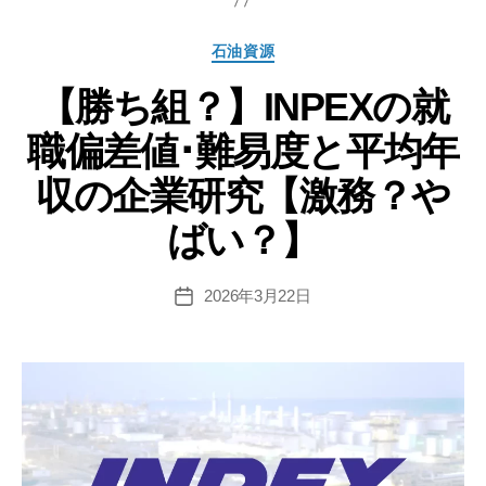
モ
石
カ
石油資源
油
テ
の
【勝ち組？】INPEXの就
ゴ
リ
就
職偏差値･難易度と平均年
ー
職
偏
収の企業研究【激務？や
差
ばい？】
値･
難
易
2026年3月22日
投
稿
度
日
と
平
均
年
収