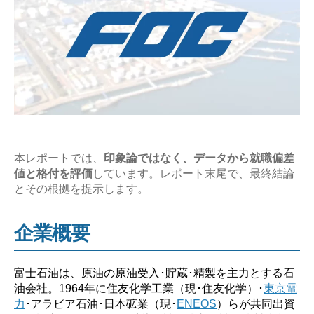
究
レ
ポ
ー
ト】”
本レポートでは、
印象論ではなく、データから就職偏差
値と格付を評価
しています。レポート末尾で、最終結論
とその根拠を提示します。
企業概要
富士石油は、原油の原油受入･貯蔵･精製を主力とする石
油会社。1964年に住友化学工業（現･住友化学）･
東京電
力
･アラビア石油･日本砿業（現･
ENEOS
）らが共同出資