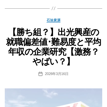
グ
油
資
源
カ
石油資源
開
テ
発
【勝ち組？】出光興産の
ゴ
リ
の
就職偏差値･難易度と平均
ー
就
職
年収の企業研究【激務？
偏
やばい？】
差
値･
難
2026年3月16日
投
稿
易
日
度
と
平
均