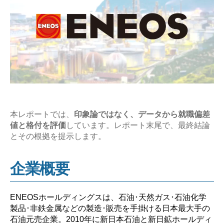
平
均
年
収
の
企
業
研
本レポートでは、
印象論ではなく、データから就職偏差
究
値と格付を評価
しています。レポート末尾で、最終結論
【激
とその根拠を提示します。
務？
や
企業概要
ば
い？】”
ENEOSホールディングスは、石油･天然ガス･石油化学
製品･非鉄金属などの製造･販売を手掛ける日本最大手の
石油元売企業。2010年に新日本石油と新日鉱ホールディ