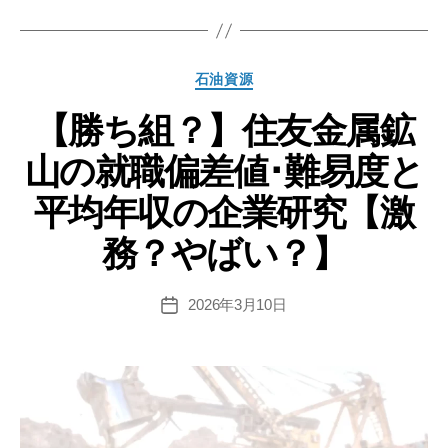
グ
光
興
産
カ
石油資源
の
テ
就
【勝ち組？】住友金属鉱
ゴ
リ
職
山の就職偏差値･難易度と
ー
偏
差
平均年収の企業研究【激
値･
務？やばい？】
難
易
度
2026年3月10日
投
稿
と
日
平
均
年
収