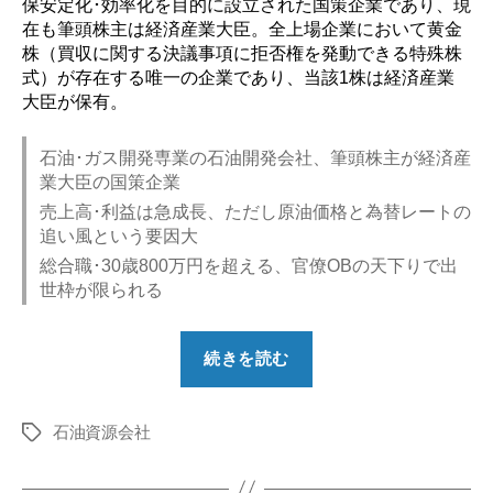
保安定化･効率化を目的に設立された国策企業であり、現
在も筆頭株主は経済産業大臣。全上場企業において黄金
株（買収に関する決議事項に拒否権を発動できる特殊株
式）が存在する唯一の企業であり、当該1株は経済産業
大臣が保有。
石油･ガス開発専業の石油開発会社、筆頭株主が経済産
業大臣の国策企業
売上高･利益は急成長、ただし原油価格と為替レートの
追い風という要因大
総合職･30歳800万円を超える、官僚OBの天下りで出
世枠が限られる
“【勝
続きを読む
ち
組？】
石油資源会社
INPEX
タ
グ
の
就