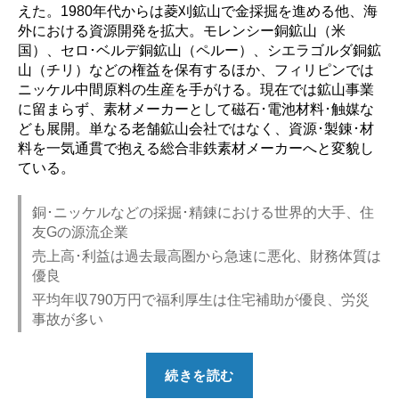
えた。1980年代からは菱刈鉱山で金採掘を進める他、海
外における資源開発を拡大。モレンシー銅鉱山（米
国）、セロ･ベルデ銅鉱山（ペルー）、シエラゴルダ銅鉱
山（チリ）などの権益を保有するほか、フィリピンでは
ニッケル中間原料の生産を手がける。現在では鉱山事業
に留まらず、素材メーカーとして磁石･電池材料･触媒な
ども展開。単なる老舗鉱山会社ではなく、資源･製錬･材
料を一気通貫で抱える総合非鉄素材メーカーへと変貌し
ている。
銅･ニッケルなどの採掘･精錬における世界的大手、住
友Gの源流企業
売上高･利益は過去最高圏から急速に悪化、財務体質は
優良
平均年収790万円で福利厚生は住宅補助が優良、労災
事故が多い
“【勝
続きを読む
ち