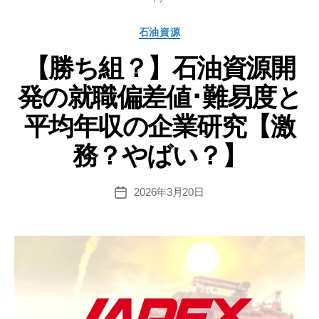
職
カ
石油資源
偏
テ
差
【勝ち組？】石油資源開
ゴ
リ
値･
発の就職偏差値･難易度と
ー
難
易
平均年収の企業研究【激
度
務？やばい？】
と
平
均
2026年3月20日
投
稿
年
日
収
の
企
業
研