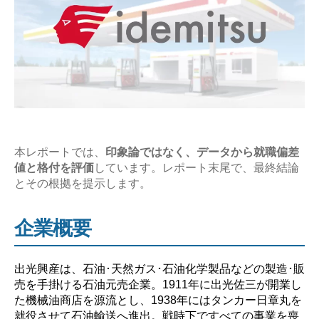
年
収
の
企
業
研
究
【激
本レポートでは、
印象論ではなく、データから就職偏差
値と格付を評価
しています。レポート末尾で、最終結論
務？
とその根拠を提示します。
や
ば
企業概要
い？】”
出光興産は、石油･天然ガス･石油化学製品などの製造･販
売を手掛ける石油元売企業。1911年に出光佐三が開業し
た機械油商店を源流とし、1938年にはタンカー日章丸を
就役させて石油輸送へ進出。戦時下ですべての事業を喪