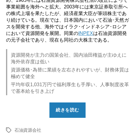
事業範囲を海外へと拡大。2003年には東京証券取引所へ
の株式上場を果たしたが、経済産業大臣が筆頭株主であ
り続けている。現在では、日本国内において石油･天然ガ
スを開発する他、海外ではイラク･インドネシア･ロシア
において資源開発を展開。同業の
INPEX
は石油資源開発
の元子会社であり、現在も同社の大株主である。
資源開発が主力の国策会社、国内油田権益が主ゆえに
海外依存度は低い
資源価格･為替に業績を左右されやすいが、財務体質は
極めて健全
平均年収1,031万円で福利厚生も手厚い、人事制度改革
で基本給を引き上げ
“【勝
続きを読む
ち
組？】
石油資源会社
石
タ