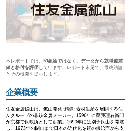
の
企
業
研
究
【激
務？
や
本レポートでは、
印象論ではなく、データから就職偏差
値と格付を評価
しています。レポート末尾で、最終結論
ば
とその根拠を提示します。
い？】”
企業概要
住友金属鉱山は、鉱山開発･精錬･素材生産を展開する住
友グループの非鉄金属メーカー。1590年に蘇我理右衛門
が京都で銅吹所として創業。1690年には別子銅山を開坑
し、1973年の閉山まで日本の近代化を銅の供給面から支