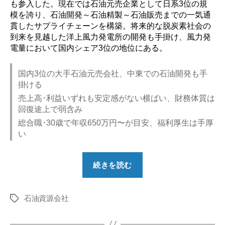
も参入した。現在では石油元売企業として日系3位の規
模を誇り、石油開発～石油精製～石油販売までの一気通
貫したサプライチェーンを構築。将来的な脱炭素社会の
到来を見越した洋上風力発電所の開発も手掛け、風力発
電量において国内シェア3位の地位にある。
国内3位の大手石油元売会社、中東での石油開発も手
掛ける
売上高･利益いずれも安定感がない横ばい、財務体質は
回復途上で弱含み
総合職･30歳で年収650万円〜が目安、福利厚生は手厚
い
“【勝
続きを読む
ち
組？】
石油資源会社
コ
タ
グ
ス