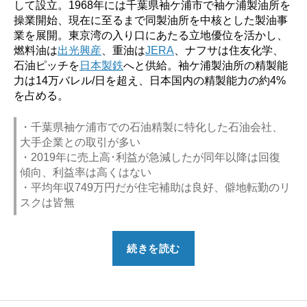
して設立。1968年には千葉県袖ケ浦市で袖ケ浦製油所を
操業開始、現在に至るまで同製油所を中核とした製油事
業を展開。東京湾の入り口にあたる立地優位を活かし、
燃料油は
出光興産
、重油は
JERA
、ナフサは住友化学、
石油ピッチを
日本製鉄
へと供給。袖ケ浦製油所の精製能
力は14万バレル/日を超え、日本国内の精製能力の約4%
を占める。
・千葉県袖ケ浦市での石油精製に特化した石油会社、
大手企業との取引が多い
・2019年に売上高･利益が急減したが同年以降は回復
傾向、利益率は高くはない
・平均年収749万円だが住宅補助は良好、僻地転勤のリ
スクは皆無
“【勝
続きを読む
ち
組？】
富