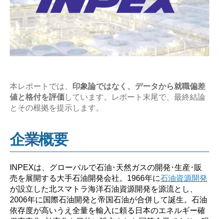
の
企
業
研
究
【激
務？
本レポートでは、
印象論ではなく、データから就職偏差
値と格付を評価
しています。レポート末尾で、最終結論
や
とその根拠を提示します。
ば
い？】”
企業概要
INPEXは、グローバルで石油･天然ガスの開発･生産･販
売を展開する大手石油開発会社。1966年に
石油資源開発
が設立した北スマトラ海洋石油資源開発を源流とし、
2006年に国際石油開発と帝国石油が合併して誕生。石油
依存度が高いうえ全量を輸入に頼る日本のエネルギー確