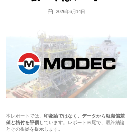
2026年6月14日
投
稿
日
本レポートでは、
印象論ではなく、データから就職偏差
値と格付を評価
しています。レポート末尾で、最終結論
とその根拠を提示します。