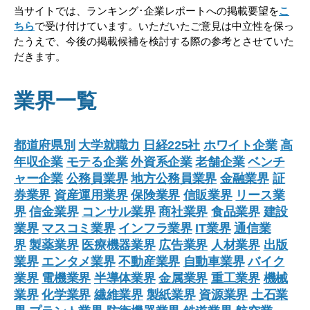
当サイトでは、ランキング･企業レポートへの掲載要望を
こ
の
ちら
で受け付けています。いただいたご意見は中立性を保っ
企
たうえで、今後の掲載候補を検討する際の参考とさせていた
業
だきます。
研
究
業界一覧
【激
務？
や
都道府県別
大学就職力
日経225社
ホワイト企業
高
年収企業
モテる企業
外資系企業
老舗企業
ベンチ
ば
ャー企業
公務員業界
地方公務員業界
金融業界
証
い？】”
券業界
資産運用業界
保険業界
信販業界
リース業
界
信金業界
コンサル業界
商社業界
食品業界
建設
業界
マスコミ業界
インフラ業界
IT業界
通信業
界
製薬業界
医療機器業界
広告業界
人材業界
出版
業界
エンタメ業界
不動産業界
自動車業界
バイク
業界
電機業界
半導体業界
金属業界
重工業界
機械
業界
化学業界
繊維業界
製紙業界
資源業界
土石業