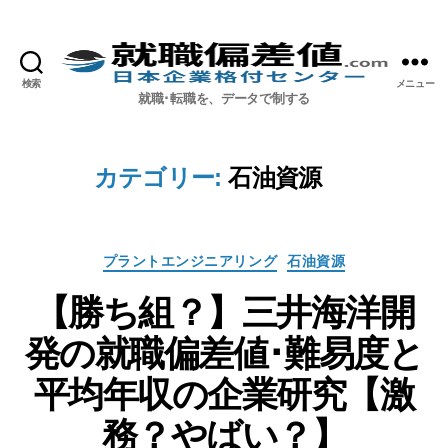
検索
メニュー
就職偏差値.com【公式】
就職･転職を、データで制する
カテゴリー:
石油資源
カ
プラントエンジニアリング
石油資源
テ
【勝ち組？】三井海洋開
ゴ
リ
発の就職偏差値･難易度と
ー
平均年収の企業研究【激
務？やばい？】