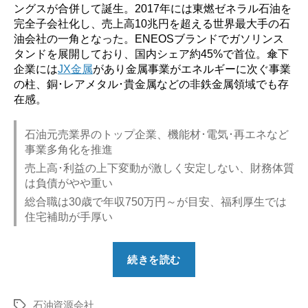
ングスが合併して誕生。2017年には東燃ゼネラル石油を
完全子会社化し、売上高10兆円を超える世界最大手の石
油会社の一角となった。ENEOSブランドでガソリンス
タンドを展開しており、国内シェア約45%で首位。傘下
企業には
JX金属
があり金属事業がエネルギーに次ぐ事業
の柱、銅･レアメタル･貴金属などの非鉄金属領域でも存
在感。
石油元売業界のトップ企業、機能材･電気･再エネなど
事業多角化を推進
売上高･利益の上下変動が激しく安定しない、財務体質
は負債がやや重い
総合職は30歳で年収750万円～が目安、福利厚生では
住宅補助が手厚い
“【勝
続きを読む
ち
組？】
石油資源会社
ENEOS
タ