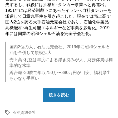
失するも、戦後には油槽所･タンカー事業へと再進出。
1951年には経済制裁下にあったイランへ自社タンカーを
派遣して日章丸事件を引き起こした。現在では売上高で
国内2位を誇る大手石油元売会社であり、石油化学製品･
高機能材･再生可能エネルギーなど事業を多角化。2019
年には同業の昭和シェル石油を完全子会社化。
国内2位の大手石油元売会社、2019年に昭和シェル石
油を合併して規模拡大
売上高･利益は年度による浮き沈みが大、財務体質は標
準的な水準
総合職･30歳で年収750万〜880万円が目安、福利厚生
もかなり手厚い
“【勝
続きを読む
ち
組？】
石油資源会社
出
タ