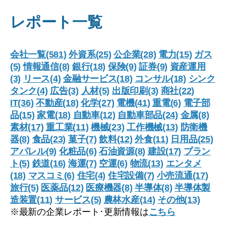
士
石
レポート一覧
油
の
会社一覧(581)
外資系(25)
公企業(28)
電力(15)
ガス
就
(5)
情報通信(8)
銀行(18)
保険(9)
証券(9)
資産運用
職
(3)
リース(4)
金融サービス(18)
コンサル(18)
シンク
偏
タンク(4)
広告(3)
人材(5)
出版印刷(3)
商社(22)
差
IT(36)
不動産(18)
化学(27)
電機(41)
重電(6)
電子部
値･
品(15)
家電(18)
自動車(12)
自動車部品(24)
金属(8)
素材(17)
重工業(11)
機械(23)
工作機械(13)
難
防衛機
器(8)
食品(23)
菓子(7)
飲料(12)
外食(11)
日用品(25)
易
アパレル(9)
化粧品(6)
石油資源(8)
建設(17)
プラン
度
ト(5)
鉄道(16)
海運(7)
空運(6)
物流(13)
エンタメ
と
(18)
マスコミ(6)
住宅(4)
住宅設備(7)
小売流通(17)
平
旅行(5)
医薬品(12)
医療機器(8)
半導体(8)
半導体製
均
造装置(11)
サービス(5)
農林水産(14)
その他(13)
年
※最新の企業レポート･更新情報は
こちら
収