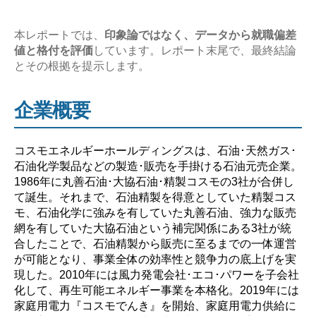
究
【激
本レポートでは、
印象論ではなく、データから就職偏差
値と格付を評価
しています。レポート末尾で、最終結論
務？
とその根拠を提示します。
や
ば
企業概要
い？】”
コスモエネルギーホールディングスは、石油･天然ガス･
石油化学製品などの製造･販売を手掛ける石油元売企業。
1986年に丸善石油･大協石油･精製コスモの3社が合併し
て誕生。それまで、石油精製を得意としていた精製コス
モ、石油化学に強みを有していた丸善石油、強力な販売
網を有していた大協石油という補完関係にある3社が統
合したことで、石油精製から販売に至るまでの一体運営
が可能となり、事業全体の効率性と競争力の底上げを実
現した。2010年には風力発電会社･エコ･パワーを子会社
化して、再生可能エネルギー事業を本格化。2019年には
家庭用電力『コスモでんき』を開始、家庭用電力供給に