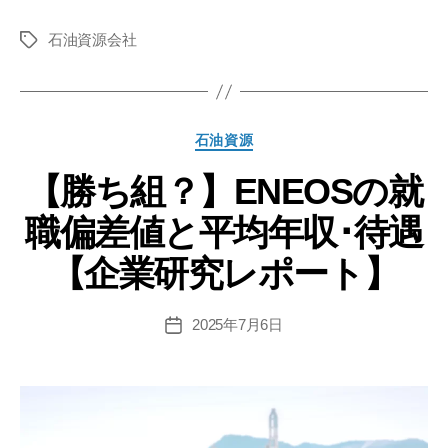
組？】
石油資源会社
住
タ
グ
友
金
属
カ
石油資源
鉱
テ
山
【勝ち組？】ENEOSの就
ゴ
リ
の
職偏差値と平均年収･待遇
ー
就
職
【企業研究レポート】
偏
差
2025年7月6日
投
値･
稿
難
日
易
度
と