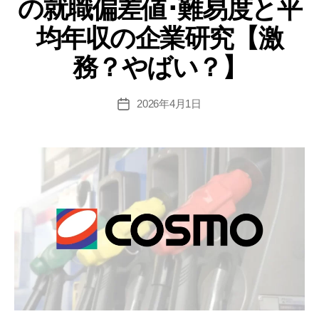
の就職偏差値･難易度と平
ー
就
職
均年収の企業研究【激
偏
務？やばい？】
差
値･
難
2026年4月1日
投
稿
易
日
度
と
平
均
年
収
の
企
業
研