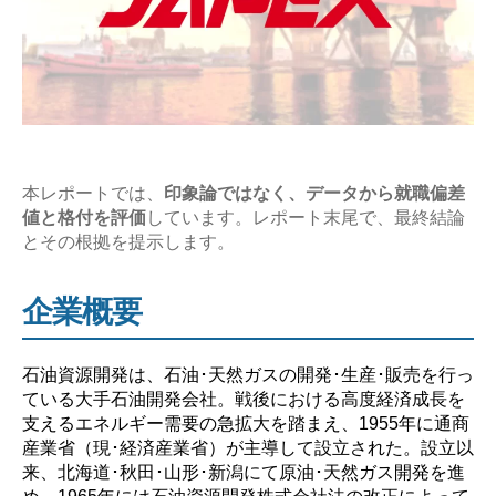
究
【激
務？
や
ば
い？】”
本レポートでは、
印象論ではなく、データから就職偏差
値と格付を評価
しています。レポート末尾で、最終結論
とその根拠を提示します。
企業概要
石油資源開発は、石油･天然ガスの開発･生産･販売を行っ
ている大手石油開発会社。戦後における高度経済成長を
支えるエネルギー需要の急拡大を踏まえ、1955年に通商
産業省（現･経済産業省）が主導して設立された。設立以
来、北海道･秋田･山形･新潟にて原油･天然ガス開発を進
め、1965年には石油資源開発株式会社法の改正によって