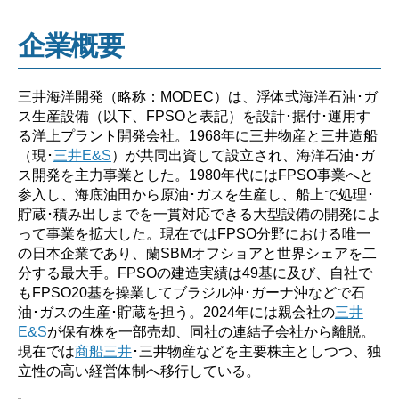
企業概要
三井海洋開発（略称：MODEC）は、浮体式海洋石油･ガ
ス生産設備（以下、FPSOと表記）を設計･据付･運用す
る洋上プラント開発会社。1968年に三井物産と三井造船
（現･
三井E&S
）が共同出資して設立され、海洋石油･ガ
ス開発を主力事業とした。1980年代にはFPSO事業へと
参入し、海底油田から原油･ガスを生産し、船上で処理･
貯蔵･積み出しまでを一貫対応できる大型設備の開発によ
って事業を拡大した。現在ではFPSO分野における唯一
の日本企業であり、蘭SBMオフショアと世界シェアを二
分する最大手。FPSOの建造実績は49基に及び、自社で
もFPSO20基を操業してブラジル沖･ガーナ沖などで石
油･ガスの生産･貯蔵を担う。2024年には親会社の
三井
E&S
が保有株を一部売却、同社の連結子会社から離脱。
現在では
商船三井
･三井物産などを主要株主としつつ、独
立性の高い経営体制へ移行している。