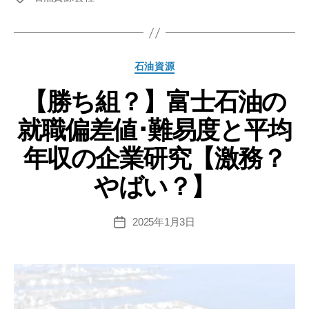
グ
の
就
職
カ
石油資源
偏
テ
差
【勝ち組？】富士石油の
ゴ
リ
値
就職偏差値･難易度と平均
ー
と
平
年収の企業研究【激務？
均
やばい？】
年
収･
待
2025年1月3日
投
稿
遇
日
【企
業
研