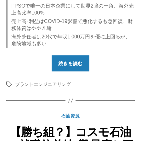
FPSOで唯一の日本企業にして世界2強の一角、海外売
上高比率100%
売上高･利益はCOVID-19影響で悪化するも急回復、財
務体質はやや凡庸
海外赴任者は20代で年収1,000万円を優に上回るが、
危険地域も多い
“【勝
続きを読む
ち
組？】
プラントエンジニアリング
三
タ
グ
井
海
洋
カ
石油資源
開
テ
発
【勝ち組？】コスモ石油
ゴ
リ
の