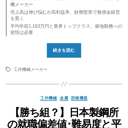
機メーカー
売上高は伸び悩むが高利益率、財務堅実で無借金経営
を貫く
平均年収1,163万円と業界トップクラス、僻地勤務への
覚悟は必要
“【勝
続きを読む
ち
組？】
工作機械メーカー
フ
タ
グ
ァ
ナ
ッ
カ
工作機械
金属
防衛機器
ク
テ
の
【勝ち組？】日本製鋼所
ゴ
リ
就
の就職偏差値･難易度と平
ー
職