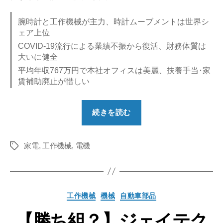
腕時計と工作機械が主力、時計ムーブメントは世界シ
ェア上位
COVID-19流行による業績不振から復活、財務体質は
大いに健全
平均年収767万円で本社オフィスは美麗、扶養手当･家
賃補助廃止が惜しい
“【勝
続きを読む
ち
組？】
家電
,
工作機械
,
電機
シ
タ
グ
チ
ズ
ン
カ
工作機械
機械
自動車部品
時
テ
計
【勝ち組？】ジェイテク
ゴ