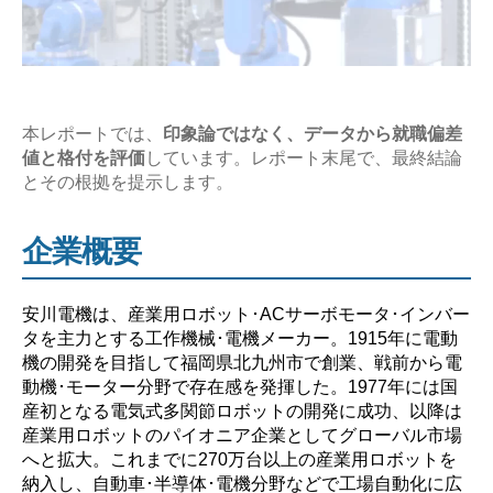
の
企
業
研
究
本レポートでは、
印象論ではなく、データから就職偏差
値と格付を評価
しています。レポート末尾で、最終結論
【激
とその根拠を提示します。
務？
や
企業概要
ば
い？】”
安川電機は、産業用ロボット･ACサーボモータ･インバー
タを主力とする工作機械･電機メーカー。1915年に電動
機の開発を目指して福岡県北九州市で創業、戦前から電
動機･モーター分野で存在感を発揮した。1977年には国
産初となる電気式多関節ロボットの開発に成功、以降は
産業用ロボットのパイオニア企業としてグローバル市場
へと拡大。これまでに270万台以上の産業用ロボットを
納入し、自動車･半導体･電機分野などで工場自動化に広