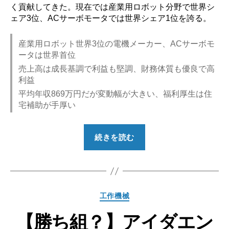
く貢献してきた。現在では産業用ロボット分野で世界シ
ェア3位、ACサーボモータでは世界シェア1位を誇る。
産業用ロボット世界3位の電機メーカー、ACサーボモ
ータは世界首位
売上高は成長基調で利益も堅調、財務体質も優良で高
利益
平均年収869万円だが変動幅が大きい、福利厚生は住
宅補助が手厚い
“【勝
続きを読む
ち
組？】
安
川
カ
工作機械
電
テ
機
【勝ち組？】アイダエン
ゴ
の
リ