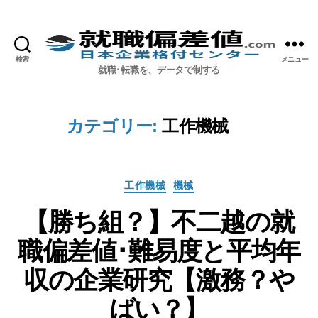
検索
メニュー
就職偏差値.com【公式】
就職･転職を、データで制する
カテゴリー:
工作機械
カ
工作機械
機械
テ
【勝ち組？】不二越の就
ゴ
リ
職偏差値･難易度と平均年
ー
収の企業研究【激務？や
ばい？】