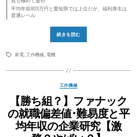
質も極めて盤石
平均年収803万円と愛知県では上位だが、福利厚生は
普通レベル
“【勝
続きを読む
ち
組？】
家電
,
工作機械
,
電機
ブ
タ
グ
ラ
ザ
ー
カ
工作機械
工
テ
業
【勝ち組？】ファナック
ゴ
リ
の
の就職偏差値･難易度と平
ー
就
職
均年収の企業研究【激
偏