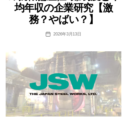
偏
均年収の企業研究【激
差
務？やばい？】
値･
難
易
2026年3月13日
投
稿
度
日
と
平
均
年
収
の
企
業
研
究
【激