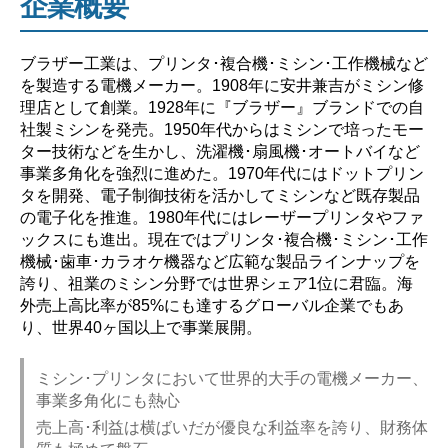
企業概要
ブラザー工業は、プリンタ･複合機･ミシン･工作機械など
を製造する電機メーカー。1908年に安井兼吉がミシン修
理店として創業。1928年に『ブラザー』ブランドでの自
社製ミシンを発売。1950年代からはミシンで培ったモー
ター技術などを生かし、洗濯機･扇風機･オートバイなど
事業多角化を強烈に進めた。1970年代にはドットプリン
タを開発、電子制御技術を活かしてミシンなど既存製品
の電子化を推進。1980年代にはレーザープリンタやファ
ックスにも進出。現在ではプリンタ･複合機･ミシン･工作
機械･歯車･カラオケ機器など広範な製品ラインナップを
誇り、祖業のミシン分野では世界シェア1位に君臨。海
外売上高比率が85%にも達するグローバル企業でもあ
り、世界40ヶ国以上で事業展開。
ミシン･プリンタにおいて世界的大手の電機メーカー、
事業多角化にも熱心
売上高･利益は横ばいだが優良な利益率を誇り、財務体