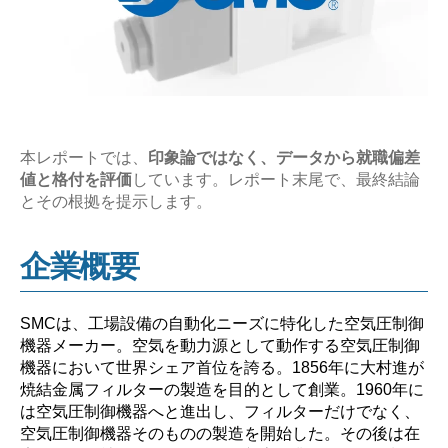
の
企
業
研
究
【激
本レポートでは、
印象論ではなく、データから就職偏差
値と格付を評価
しています。レポート末尾で、最終結論
務？
とその根拠を提示します。
や
ば
企業概要
い？】”
SMCは、工場設備の自動化ニーズに特化した空気圧制御
機器メーカー。空気を動力源として動作する空気圧制御
機器において世界シェア首位を誇る。1856年に大村進が
焼結金属フィルターの製造を目的として創業。1960年に
は空気圧制御機器へと進出し、フィルターだけでなく、
空気圧制御機器そのものの製造を開始した。その後は在