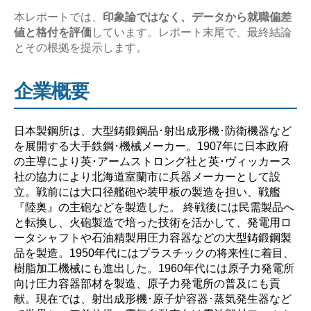
務？
本レポートでは、
印象論ではなく、データから就職偏差
値と格付を評価
しています。レポート末尾で、最終結論
や
とその根拠を提示します。
ば
い？】”
企業概要
日本製鋼所は、大型鋳鍛鋼品･射出成形機･防衛機器など
を展開する大手鉄鋼･機械メーカー。1907年に日本政府
の主導により英･アームストロング社と英･ヴィッカース
社の協力により北海道室蘭市に兵器メーカーとして設
立。戦前には大口径艦砲や装甲板の製造を担い、戦艦
『陸奥』の主砲などを製造した。 終戦後には民需製品へ
と転換し、火砲製造で培った技術を活かして、発電用ロ
ータシャフトや石油精製用圧力容器などの大型鋳鍛鋼製
品を製造。1950年代にはプラスチックの将来性に着目、
樹脂加工機械にも進出した。1960年代には原子力発電所
向け圧力容器部材を製造、原子力発電所の普及にも貢
献。現在では、射出成形機･原子炉容器･蒸気発生器など