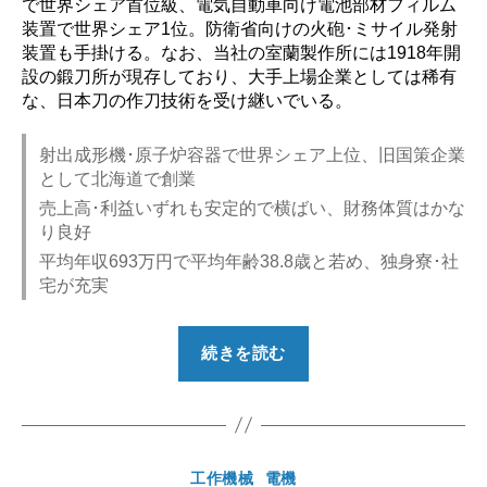
で世界シェア首位級、電気自動車向け電池部材フィルム
装置で世界シェア1位。防衛省向けの火砲･ミサイル発射
装置も手掛ける。なお、当社の室蘭製作所には1918年開
設の鍛刀所が現存しており、大手上場企業としては稀有
な、日本刀の作刀技術を受け継いでいる。
射出成形機･原子炉容器で世界シェア上位、旧国策企業
として北海道で創業
売上高･利益いずれも安定的で横ばい、財務体質はかな
り良好
平均年収693万円で平均年齢38.8歳と若め、独身寮･社
宅が充実
“【勝
続きを読む
ち
組？】
日
本
カ
工作機械
電機
製