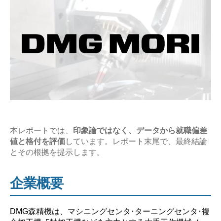
企
業
研
究
【激
務？
や
ば
い？】”
本レポートでは、
印象論ではなく、データから就職偏差
値と格付を評価
しています。レポート末尾で、最終結論
とその根拠を提示します。
企業概要
DMG森精機は、マシニングセンタ･ターニングセンタ･複