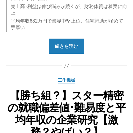
売上高･利益は伸び悩みが続くが、財務体質は着実に向
上
平均年収682万円で業界中堅上位、住宅補助が極めて
手厚い
“【勝
続きを読む
ち
組？】
不
二
カ
工作機械
越
テ
の
【勝ち組？】スター精密
ゴ
就
リ
の就職偏差値･難易度と平
ー
職
偏
均年収の企業研究【激
差
務？やばい？】
値･