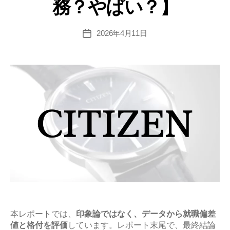
務？やばい？】
値･
難
易
2026年4月11日
投
稿
度
日
と
平
均
年
収
の
企
業
研
究
【激
務？
本レポートでは、
印象論ではなく、データから就職偏差
値と格付を評価
しています。レポート末尾で、最終結論
や