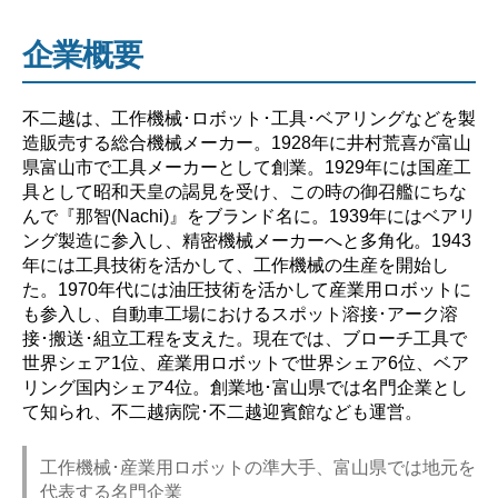
企業概要
不二越は、工作機械･ロボット･工具･ベアリングなどを製
造販売する総合機械メーカー。1928年に井村荒喜が富山
県富山市で工具メーカーとして創業。1929年には国産工
具として昭和天皇の謁見を受け、この時の御召艦にちな
んで『那智(Nachi)』をブランド名に。1939年にはベアリ
ング製造に参入し、精密機械メーカーへと多角化。1943
年には工具技術を活かして、工作機械の生産を開始し
た。1970年代には油圧技術を活かして産業用ロボットに
も参入し、自動車工場におけるスポット溶接･アーク溶
接･搬送･組立工程を支えた。現在では、ブローチ工具で
世界シェア1位、産業用ロボットで世界シェア6位、ベア
リング国内シェア4位。創業地･富山県では名門企業とし
て知られ、不二越病院･不二越迎賓館なども運営。
工作機械･産業用ロボットの準大手、富山県では地元を
代表する名門企業