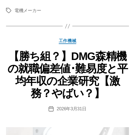
組？】
電機メーカー
SMC
タ
グ
の
就
職
カ
工作機械
偏
テ
差
【勝ち組？】DMG森精機
ゴ
リ
値･
の就職偏差値･難易度と平
ー
難
易
均年収の企業研究【激
度
務？やばい？】
と
平
均
2026年3月31日
投
稿
年
日
収
の