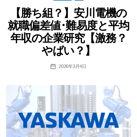
テ
鋼
【勝ち組？】安川電機の
ゴ
所
リ
就職偏差値･難易度と平均
ー
の
就
年収の企業研究【激務？
職
やばい？】
偏
差
値･
2026年3月4日
投
稿
難
日
易
度
と
平
均
年
収