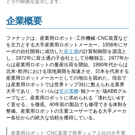
とその根拠を提示します。
や
ば
企業概要
い？】”
ファナックは、産業用ロボット･工作機械･CNC装置など
を主力とする大手産業用ロボットメーカー。1956年にサ
ーボの自社開発に成功した
富士通
の計算制御部を源流と
し、1972年に富士通の子会社として分離独立。1977年か
らは産業用ロボットの量産出荷を開始。1990年代からは
北米･欧州における現地展開を加速させ、日本を代表する
産業用ロボットメーカーとしての地位を固めた。現在で
は産業用ロボットでは世界トップ3社に数えられる業界
大手であり、ライバルは
安川電機
･独クーカ･瑞ABBグル
ープなど。産業用ロボットに求められる「壊れない&す
ぐ直せる」を徹底、40年前の製品でも修理できる体制を
整備。産業用ロボットの主要ユーザーである大手メーカ
ー各社からの絶大な信頼を獲得している。
産業用ロボット･CNC装置で世界シェア上位の大手電