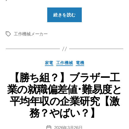
“【勝
続きを読む
ち
組？】
工作機械メーカー
DMG
タ
グ
森
精
機
カ
家電
工作機械
電機
の
テ
就
【勝ち組？】ブラザー工
ゴ
リ
職
業の就職偏差値･難易度と
ー
偏
差
平均年収の企業研究【激
値･
務？やばい？】
難
易
度
2026年3月26日
投