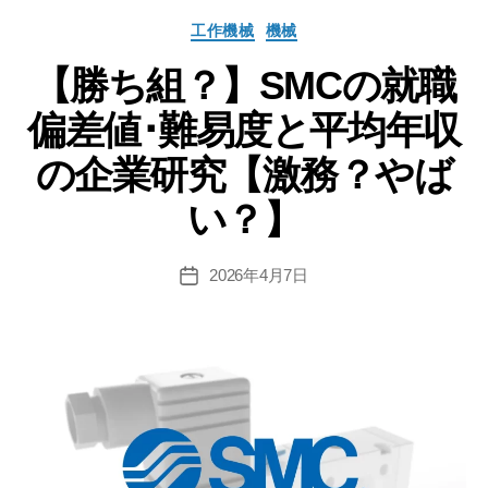
テ
カ
工作機械
機械
ク
テ
ト
【勝ち組？】SMCの就職
ゴ
リ
の
偏差値･難易度と平均年収
ー
就
職
の企業研究【激務？やば
偏
い？】
差
値･
難
2026年4月7日
投
稿
易
日
度
と
平
均
年
収