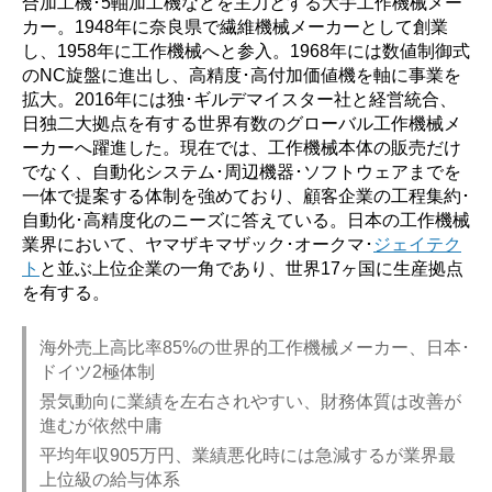
合加工機･5軸加工機などを主力とする大手工作機械メー
カー。1948年に奈良県で繊維機械メーカーとして創業
し、1958年に工作機械へと参入。1968年には数値制御式
のNC旋盤に進出し、高精度･高付加価値機を軸に事業を
拡大。2016年には独･ギルデマイスター社と経営統合、
日独二大拠点を有する世界有数のグローバル工作機械メ
ーカーへ躍進した。現在では、工作機械本体の販売だけ
でなく、自動化システム･周辺機器･ソフトウェアまでを
一体で提案する体制を強めており、顧客企業の工程集約･
自動化･高精度化のニーズに答えている。日本の工作機械
業界において、ヤマザキマザック･オークマ･
ジェイテク
ト
と並ぶ上位企業の一角であり、世界17ヶ国に生産拠点
を有する。
海外売上高比率85%の世界的工作機械メーカー、日本･
ドイツ2極体制
景気動向に業績を左右されやすい、財務体質は改善が
進むが依然中庸
平均年収905万円、業績悪化時には急減するが業界最
上位級の給与体系