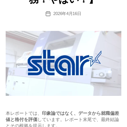
難
易
2026年4月16日
投
稿
度
日
と
平
均
年
収
の
企
業
研
究
【激
務？
本レポートでは、
印象論ではなく、データから就職偏差
値と格付を評価
しています。レポート末尾で、最終結論
や
とその根拠を提示します。