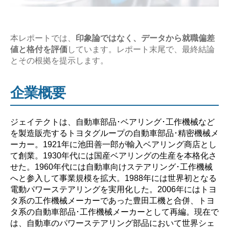
研
究
【激
本レポートでは、
印象論ではなく、データから就職偏差
値と格付を評価
しています。レポート末尾で、最終結論
務？
とその根拠を提示します。
や
ば
企業概要
い？】”
ジェイテクトは、自動車部品･ベアリング･工作機械など
を製造販売するトヨタグループの自動車部品･精密機械メ
ーカー。1921年に池田善一郎が輸入ベアリング商店とし
て創業。1930年代には国産ベアリングの生産を本格化さ
せた。1960年代には自動車向けステアリング･工作機械
へと参入して事業規模を拡大。1988年には世界初となる
電動パワーステアリングを実用化した。2006年にはトヨ
タ系の工作機械メーカーであった豊田工機と合併、トヨ
タ系の自動車部品･工作機械メーカーとして再編。現在で
は、自動車のパワーステアリング部品において世界シェ