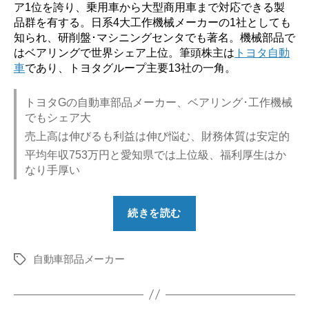
ア1位を誇り、乗用車から大型商用車まで対応できる製
品群を有する。日系4大工作機械メーカーの1社としても
知られ、研削盤･マシニングセンタでも著名。機械部品で
はベアリングで世界シェア上位。筆頭株主は
トヨタ自動
車
であり、トヨタグループ主要13社の一角。
トヨタGの自動車部品メーカー、ベアリング･工作機械
でもシェア大
売上高は伸びるも利益は伸び悩む、財務体質は安定的
平均年収753万円と愛知県では上位級、福利厚生はか
なり手厚い
“【勝
続きを読む
ち
組？】
自動車部品メーカー
ジ
タ
グ
ェ
イ