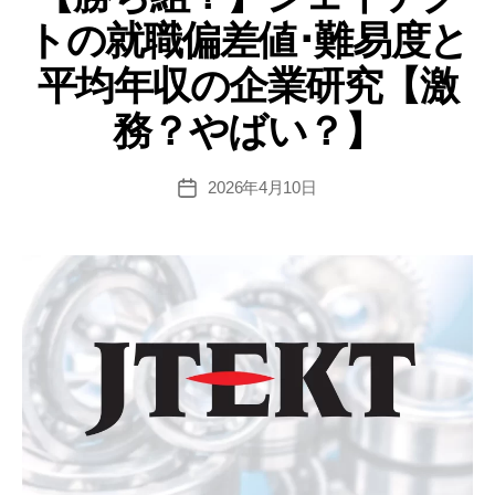
リ
の
トの就職偏差値･難易度と
ー
就
職
平均年収の企業研究【激
偏
務？やばい？】
差
値･
難
2026年4月10日
投
稿
易
日
度
と
平
均
年
収
の
企
業