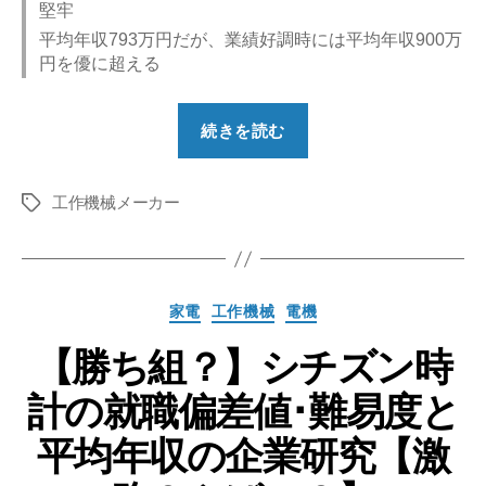
堅牢
平均年収793万円だが、業績好調時には平均年収900万
円を優に超える
“【勝
続きを読む
ち
組？】
工作機械メーカー
ス
タ
グ
タ
ー
精
カ
家電
工作機械
電機
密
テ
の
【勝ち組？】シチズン時
ゴ
リ
就
計の就職偏差値･難易度と
ー
職
偏
平均年収の企業研究【激
差