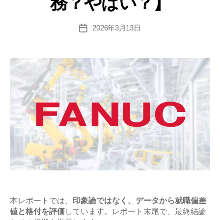
務？やばい？】
差
値･
難
2026年3月13日
投
稿
易
日
度
と
平
均
年
収
の
企
業
研
究
【激
本レポートでは、
印象論ではなく、データから就職偏差
値と格付を評価
しています。レポート末尾で、最終結論
務？