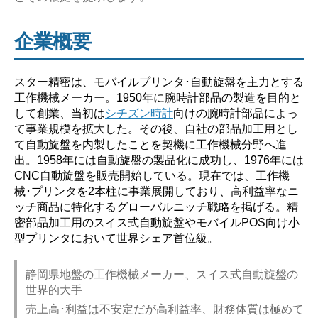
ば
い？】”
企業概要
スター精密は、モバイルプリンタ･自動旋盤を主力とする
工作機械メーカー。1950年に腕時計部品の製造を目的と
して創業、当初は
シチズン時計
向けの腕時計部品によっ
て事業規模を拡大した。その後、自社の部品加工用とし
て自動旋盤を内製したことを契機に工作機械分野へ進
出。1958年には自動旋盤の製品化に成功し、1976年には
CNC自動旋盤を販売開始している。現在では、工作機
械･プリンタを2本柱に事業展開しており、高利益率なニ
ッチ商品に特化するグローバルニッチ戦略を掲げる。精
密部品加工用のスイス式自動旋盤やモバイルPOS向け小
型プリンタにおいて世界シェア首位級。
静岡県地盤の工作機械メーカー、スイス式自動旋盤の
世界的大手
売上高･利益は不安定だが高利益率、財務体質は極めて