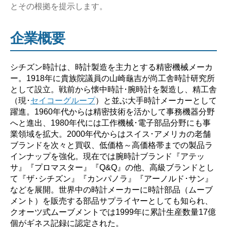
とその根拠を提示します。
ば
い？】”
企業概要
シチズン時計は、時計製造を主力とする精密機械メーカ
ー。1918年に貴族院議員の山崎龜吉が尚工舎時計研究所
として設立。戦前から懐中時計･腕時計を製造し、精工舎
（現･
セイコーグループ
）と並ぶ大手時計メーカーとして
躍進。1960年代からは精密技術を活かして事務機器分野
へと進出、1980年代には工作機械･電子部品分野にも事
業領域を拡大。2000年代からはスイス･アメリカの老舗
ブランドを次々と買収、低価格～高価格帯までの製品ラ
インナップを強化。現在では腕時計ブランド『アテッ
サ』『プロマスター』『Q&Q』の他、高級ブランドとし
て『ザ･シチズン』『カンパノラ』『アーノルド･サン』
などを展開。世界中の時計メーカーに時計部品（ムーブ
メント）を販売する部品サプライヤーとしても知られ、
クオーツ式ムーブメントでは1999年に累計生産数量17億
個がギネス記録に認定された。