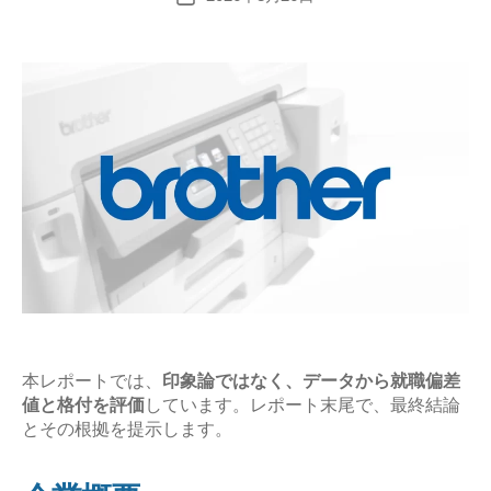
稿
と
日
平
均
年
収
の
企
業
研
究
【激
務？
や
本レポートでは、
印象論ではなく、データから就職偏差
値と格付を評価
しています。レポート末尾で、最終結論
ば
とその根拠を提示します。
い？】”