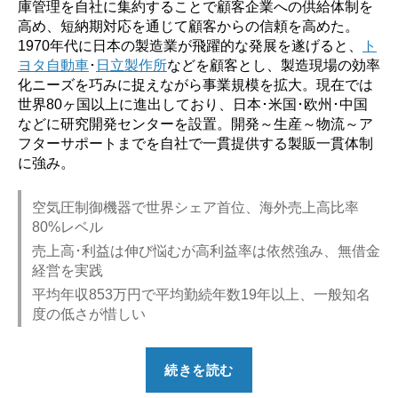
庫管理を自社に集約することで顧客企業への供給体制を
高め、短納期対応を通じて顧客からの信頼を高めた。
1970年代に日本の製造業が飛躍的な発展を遂げると、
ト
ヨタ自動車
･
日立製作所
などを顧客とし、製造現場の効率
化ニーズを巧みに捉えながら事業規模を拡大。現在では
世界80ヶ国以上に進出しており、日本･米国･欧州･中国
などに研究開発センターを設置。開発～生産～物流～ア
フターサポートまでを自社で一貫提供する製販一貫体制
に強み。
空気圧制御機器で世界シェア首位、海外売上高比率
80%レベル
売上高･利益は伸び悩むが高利益率は依然強み、無借金
経営を実践
平均年収853万円で平均勤続年数19年以上、一般知名
度の低さが惜しい
“【勝
続きを読む
ち