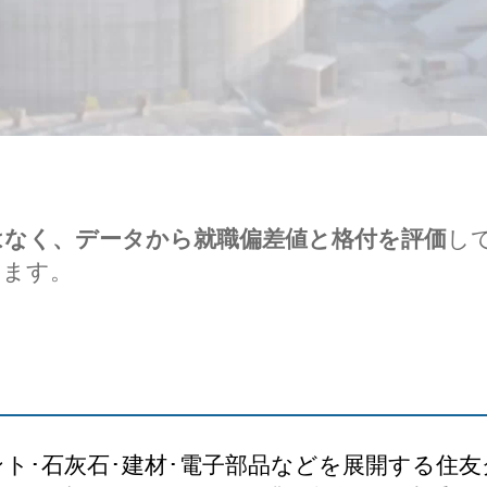
はなく、データから就職偏差値と格付を評価
し
します。
ト･石灰石･建材･電子部品などを展開する住