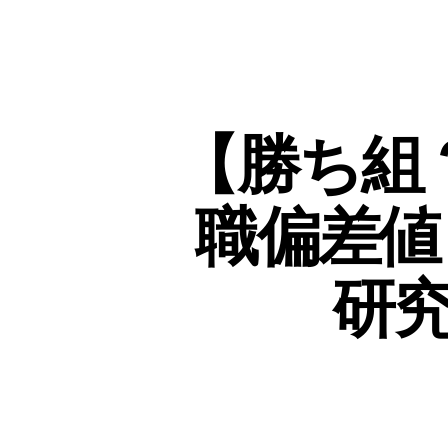
【勝ち組
職偏差値
研