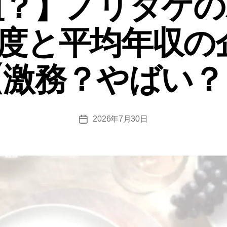
組？】ノリタケの
ー
易度と平均年収の
【激務？やばい？
2026年7月30日
投
稿
日