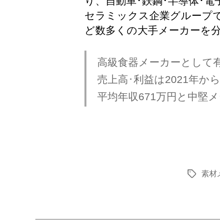
り、自動車･鉄鋼･半導体･
セラミックス企業グループ
ど数多くの大手メーカーを
高級食器メーカーとして
売上高･利益は2021年
平均年収671万円と中堅
素材
タ
グ