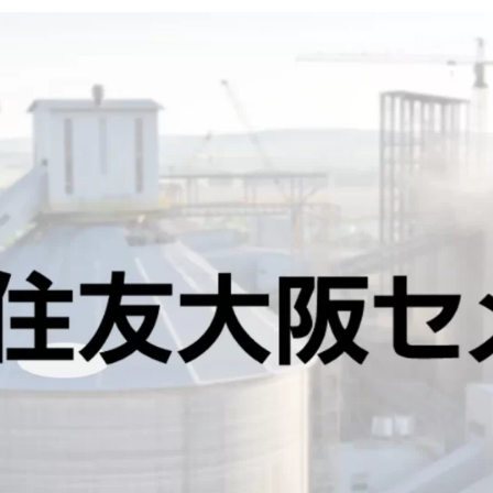
の
企
業
研
究
【激
務？
や
ば
い？】”