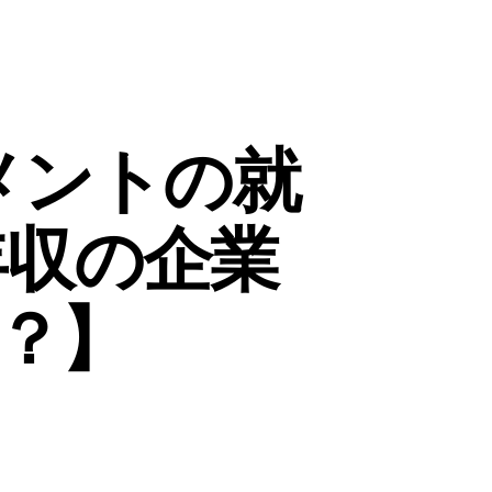
メントの就
年収の企業
？】