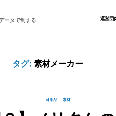
運営団
、データで制する
タグ:
素材メーカー
カ
日用品
素材
テ
ゴ
リ