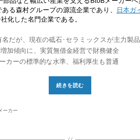
電子部品など幅広い産業を支えるBtoBメーカー
である森村グループの源流企業であり、
日本ガ
分社化した名門企業である。
有名だが、現在の砥石･セラミックスが主力製
から増加傾向に、実質無借金経営で財務健全
メーカーの標準的な水準、福利厚生も普通
“【勝
続きを読む
ち
組？】
ノ
メーカー
リ
タ
ケ