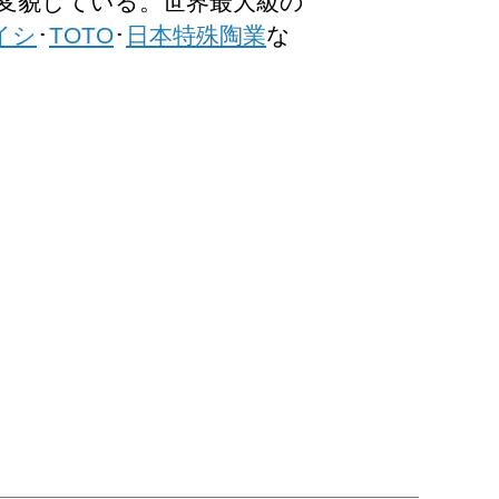
へ変貌している。世界最大級の
イシ
･
TOTO
･
日本特殊陶業
な
品