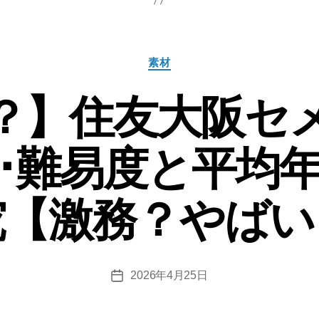
の
就
カ
職
素材
テ
偏
ゴ
？】住友大阪セ
リ
差
ー
値･
･難易度と平均
難
易
度
究【激務？やばい
と
平
均
2026年4月25日
投
年
稿
収
日