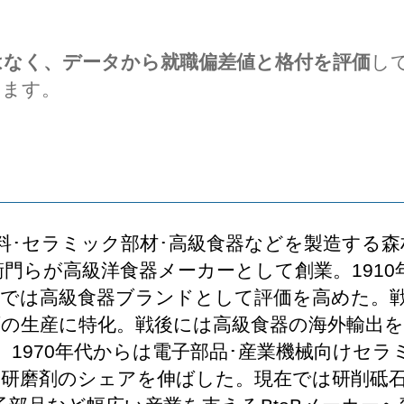
はなく、データから就職偏差値と格付を評価
し
します。
料･セラミック部材･高級食器などを製造する森
左衛門らが高級洋食器メーカーとして創業。191
場では高級食器ブランドとして評価を高めた。
石の生産に特化。戦後には高級食器の海外輸出
1970年代からは電子部品･産業機械向けセラミ
研磨剤のシェアを伸ばした。現在では研削砥石