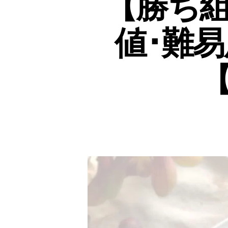
【勝ち
値･難