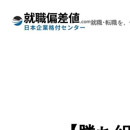
就職･転職を
就
職
偏
差
値.com【公
式】