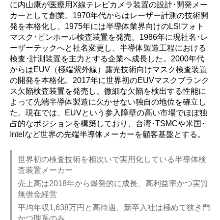
に内山康が医療用X線テレビカメラ装置の設計･開発メー
カーとして創業。1970年代からはレーザー計測の技術開
発を本格化し、1975年には半導体業界向けのLSIフォト
マスク･ピンホール検査装置を発売。1986年に現社名･レ
ーザーテックへと社名変更し、半導体製造工程における
検査･計測装置を主力とする企業へ成長した。2000年代
からはEUV（極端紫外線）露光技術向けマスク検査装置
の開発を本格化。2017年に世界初のEUVマスクブランク
ス欠陥検査装置を発売し、微細な欠陥を検出する性能に
よって先端半導体製造に欠かせない独自の地位を確立し
た。現在では、EUVという参入障壁の高い市場でほぼ独
占的なポジションを構築しており、台湾･TSMCや米国･
Intelなど世界の先端半導体メーカーを顧客基盤とする。
世界初の検査技術を相次いで実用化している半導体検
査装置メーカー
売上高は2018年から爆発的に成長、高利益率かつ実質
無借金経営
平均年収1,638万円と高待遇、新卒入社は極めて狭き門
かつ理系のみ