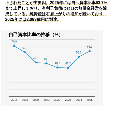
上されたことが主要因。2025年には自己資本比率63.7%
まで上昇しており、有利子負債はゼロの無借金経営を達
成している。純資産は右肩上がりの増加が続いており、
2025年には2,099億円に到達。
自己資本比率の推移（%）
70.9
70.9
63.7
63.7
62.1
62.1
55.8
55.8
47.9
47.9
46.5
46.5
40.7
40.7
40.2
40.2
2018
2019
2020
2021
2022
2023
2024
2025