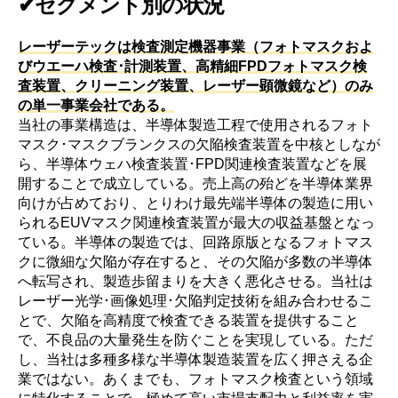
✔セグメント別の状況
レーザーテックは検査測定機器事業（フォトマスクおよ
びウエーハ検査･計測装置、高精細FPDフォトマスク検
査装置、クリーニング装置、レーザー顕微鏡など）のみ
の単一事業会社である。
当社の事業構造は、半導体製造工程で使用されるフォト
マスク･マスクブランクスの欠陥検査装置を中核としなが
ら、半導体ウェハ検査装置･FPD関連検査装置などを展
開することで成立している。売上高の殆どを半導体業界
向けが占めており、とりわけ最先端半導体の製造に用い
られるEUVマスク関連検査装置が最大の収益基盤となっ
ている。半導体の製造では、回路原版となるフォトマス
クに微細な欠陥が存在すると、その欠陥が多数の半導体
へ転写され、製造歩留まりを大きく悪化させる。当社は
レーザー光学･画像処理･欠陥判定技術を組み合わせるこ
とで、欠陥を高精度で検査できる装置を提供すること
で、不良品の大量発生を防ぐことを実現している。ただ
し、当社は多種多様な半導体製造装置を広く押さえる企
業ではない。あくまでも、フォトマスク検査という領域
に特化することで、極めて高い市場支配力と利益率を実