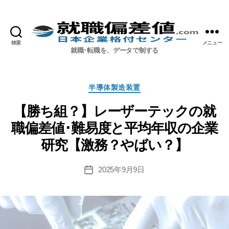
検索
メニュー
就職偏差値.com【公式】
就職･転職を、データで制する
カ
半導体製造装置
テ
ゴ
【勝ち組？】レーザーテックの就
リ
職偏差値･難易度と平均年収の企業
ー
研究【激務？やばい？】
2025年9月9日
投
稿
日