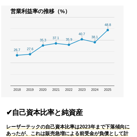
営業利益率の推移（%）
48.8
48.8
40.7
40.7
38.1
38.1
37.1
37.1
35.9
35.9
35.3
35.3
27.6
27.6
26.7
26.7
2018
2019
2020
2021
2022
2023
2024
2025
✔自己資本比率と純資産
レーザーテックの自己資本比率は2023年まで下落傾向に
あったが、これは販売急増による前受金が負債として計