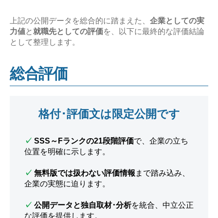
上記の公開データを総合的に踏まえた、
企業としての実
力値
と
就職先としての評価
を、以下に最終的な評価結論
として整理します。
総合評価
格付･評価文は限定公開です
✓
SSS～Fランクの21段階評価
で、企業の立ち
位置を明確に示します。
✓
無料版では扱わない評価情報
まで踏み込み、
企業の実態に迫ります。
✓
公開データと独自取材･分析
を統合、中立公正
な評価を提供します。