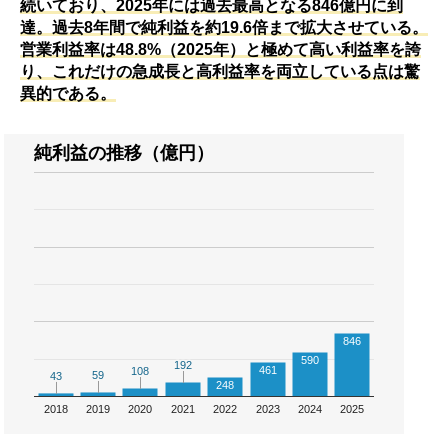
続いており、2025年には過去最高となる846億円に到
達。過去8年間で純利益を約19.6倍まで拡大させている。
営業利益率は48.8%（2025年）と極めて高い利益率を誇
り、これだけの急成長と高利益率を両立している点は驚
異的である。
純利益の推移（億円）
846
590
192
192
461
108
108
59
59
43
43
248
2018
2019
2020
2021
2022
2023
2024
2025