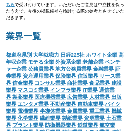
ちら
で受け付けています。いただいたご意見は中立性を保っ
たうえで、今後の掲載候補を検討する際の参考とさせていた
だきます。
業界一覧
都道府県別
大学就職力
日経225社
ホワイト企業
高
年収企業
モテる企業
外資系企業
老舗企業
ベンチ
ャー企業
公務員業界
地方公務員業界
金融業界
証
券業界
資産運用業界
保険業界
信販業界
リース業
界
信金業界
コンサル業界
商社業界
食品業界
建設
業界
マスコミ業界
インフラ業界
IT業界
通信業
界
製薬業界
医療機器業界
広告業界
人材業界
出版
業界
エンタメ業界
不動産業界
自動車業界
バイク
業界
電機業界
半導体業界
金属業界
重工業界
機械
業界
化学業界
繊維業界
製紙業界
資源業界
土石業
界
プラント業界
防衛機器業界
鉄道業界
航空業