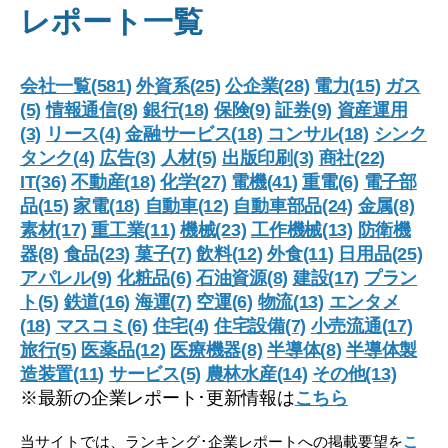
レポート一覧
会社一覧(581)
外資系(25)
公企業(28)
電力(15)
ガス
(5)
情報通信(8)
銀行(18)
保険(9)
証券(9)
資産運用
(3)
リース(4)
金融サービス(18)
コンサル(18)
シンク
タンク(4)
広告(3)
人材(5)
出版印刷(3)
商社(22)
IT(36)
不動産(18)
化学(27)
電機(41)
重電(6)
電子部
品(15)
家電(18)
自動車(12)
自動車部品(24)
金属(8)
素材(17)
重工業(11)
機械(23)
工作機械(13)
防衛機
器(8)
食品(23)
菓子(7)
飲料(12)
外食(11)
日用品(25)
アパレル(9)
化粧品(6)
石油資源(8)
建設(17)
プラン
ト(5)
鉄道(16)
海運(7)
空運(6)
物流(13)
エンタメ
(18)
マスコミ(6)
住宅(4)
住宅設備(7)
小売流通(17)
旅行(5)
医薬品(12)
医療機器(8)
半導体(8)
半導体製
造装置(11)
サービス(5)
農林水産(14)
その他(13)
※最新の企業レポート･更新情報は
こちら
当サイトでは、ランキング･企業レポートへの掲載要望を
こ