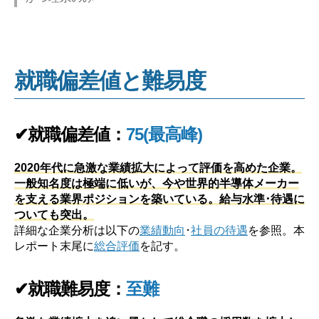
就職偏差値と難易度
✔就職偏差値：
75(最高峰)
2020年代に急激な業績拡大によって評価を高めた企業。
一般知名度は極端に低いが、今や世界的半導体メーカー
を支える業界ポジションを築いている。給与水準･待遇に
ついても突出。
詳細な企業分析は以下の
業績動向
･
社員の待遇
を参照。本
レポート末尾に
総合評価
を記す。
✔就職難易度：
至難