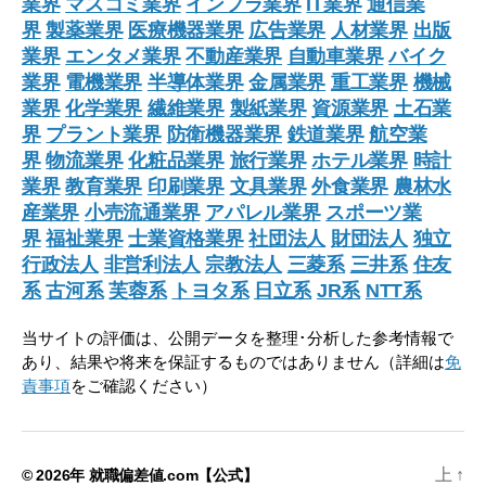
業界
マスコミ業界
インフラ業界
IT業界
通信業
界
製薬業界
医療機器業界
広告業界
人材業界
出版
業界
エンタメ業界
不動産業界
自動車業界
バイク
業界
電機業界
半導体業界
金属業界
重工業界
機械
業界
化学業界
繊維業界
製紙業界
資源業界
土石業
界
プラント業界
防衛機器業界
鉄道業界
航空業
界
物流業界
化粧品業界
旅行業界
ホテル業界
時計
業界
教育業界
印刷業界
文具業界
外食業界
農林水
産業界
小売流通業界
アパレル業界
スポーツ業
界
福祉業界
士業資格業界
社団法人
財団法人
独立
行政法人
非営利法人
宗教法人
三菱系
三井系
住友
系
古河系
芙蓉系
トヨタ系
日立系
JR系
NTT系
当サイトの評価は、公開データを整理･分析した参考情報で
あり、結果や将来を保証するものではありません（詳細は
免
責事項
をご確認ください）
上
↑
© 2026年
就職偏差値.com【公式】