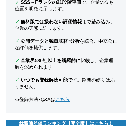
✓
SSS～Fランクの21段階評価
で、企業の立ち
位置を明確に示します。
✓
無料版では扱わない評価情報
まで踏み込み、
企業の実態に迫ります。
✓
公開データと独自取材･分析
を統合、中立公正
な評価を提供します。
✓
全業界580社以上を網羅的に比較
し、企業理
解を深められます。
✓
いつでも登録解除可能です
。期間の縛りはあ
りません。
※登録方法･Q&Aは
こちら
就職偏差値ランキング【完全版】はこちら！