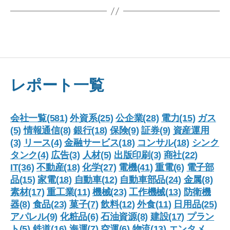
レポート一覧
会社一覧(581)
外資系(25)
公企業(28)
電力(15)
ガス
(5)
情報通信(8)
銀行(18)
保険(9)
証券(9)
資産運用
(3)
リース(4)
金融サービス(18)
コンサル(18)
シンク
タンク(4)
広告(3)
人材(5)
出版印刷(3)
商社(22)
IT(36)
不動産(18)
化学(27)
電機(41)
重電(6)
電子部
品(15)
家電(18)
自動車(12)
自動車部品(24)
金属(8)
素材(17)
重工業(11)
機械(23)
工作機械(13)
防衛機
器(8)
食品(23)
菓子(7)
飲料(12)
外食(11)
日用品(25)
アパレル(9)
化粧品(6)
石油資源(8)
建設(17)
プラン
ト(5)
鉄道(16)
海運(7)
空運(6)
物流(13)
エンタメ