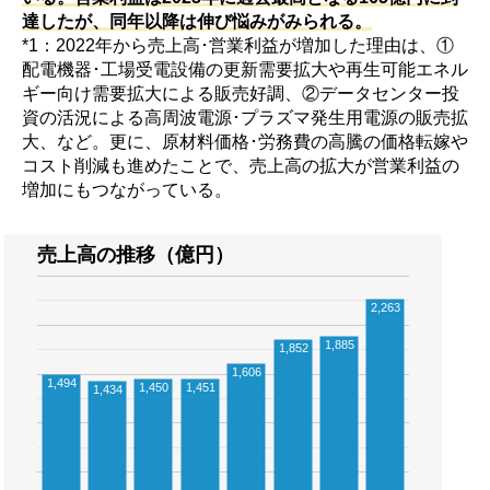
達したが、同年以降は伸び悩みがみられる。
*1：2022年から売上高･営業利益が増加した理由は、①
配電機器･工場受電設備の更新需要拡大や再生可能エネル
ギー向け需要拡大による販売好調、②データセンター投
資の活況による高周波電源･プラズマ発生用電源の販売拡
大、など。更に、原材料価格･労務費の高騰の価格転嫁や
コスト削減も進めたことで、売上高の拡大が営業利益の
増加にもつながっている。
売上高の推移（億円）
2,263
1,885
1,852
1,606
1,494
1,450
1,451
1,434