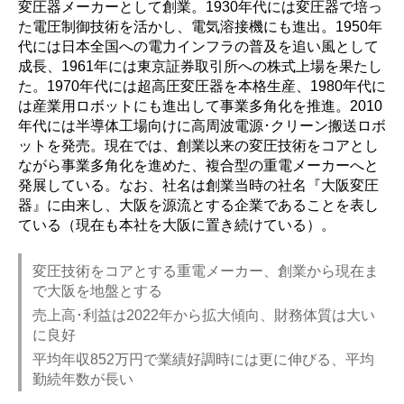
変圧器メーカーとして創業。1930年代には変圧器で培っ
た電圧制御技術を活かし、電気溶接機にも進出。1950年
代には日本全国への電力インフラの普及を追い風として
成長、1961年には東京証券取引所への株式上場を果たし
た。1970年代には超高圧変圧器を本格生産、1980年代に
は産業用ロボットにも進出して事業多角化を推進。2010
年代には半導体工場向けに高周波電源･クリーン搬送ロボ
ットを発売。現在では、創業以来の変圧技術をコアとし
ながら事業多角化を進めた、複合型の重電メーカーへと
発展している。なお、社名は創業当時の社名『大阪変圧
器』に由来し、大阪を源流とする企業であることを表し
ている（現在も本社を大阪に置き続けている）。
変圧技術をコアとする重電メーカー、創業から現在ま
で大阪を地盤とする
売上高･利益は2022年から拡大傾向、財務体質は大い
に良好
平均年収852万円で業績好調時には更に伸びる、平均
勤続年数が長い