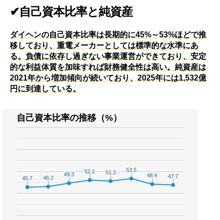
✔自己資本比率と純資産
ダイヘンの自己資本比率は長期的に45%～53%ほどで推
移しており、重電メーカーとしては標準的な水準にあ
る。負債に依存し過ぎない事業運営ができており、安定
的な利益体質を加味すれば財務健全性は高い。純資産は
2021年から増加傾向が続いており、2025年には1,532億
円に到達している。
自己資本比率の推移（%）
53.5
53.5
52.1
52.1
51.2
51.2
49.3
49.3
48.4
48.4
47.7
47.7
46.2
46.2
45.7
45.7