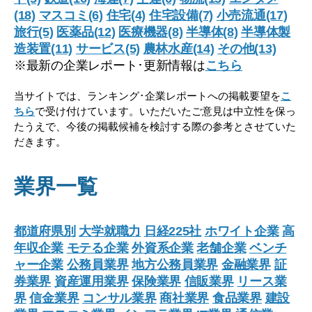
(18)
マスコミ(6)
住宅(4)
住宅設備(7)
小売流通(17)
旅行(5)
医薬品(12)
医療機器(8)
半導体(8)
半導体製
造装置(11)
サービス(5)
農林水産(14)
その他(13)
※最新の企業レポート･更新情報は
こちら
当サイトでは、ランキング･企業レポートへの掲載要望を
こ
ちら
で受け付けています。いただいたご意見は中立性を保っ
たうえで、今後の掲載候補を検討する際の参考とさせていた
だきます。
業界一覧
都道府県別
大学就職力
日経225社
ホワイト企業
高
年収企業
モテる企業
外資系企業
老舗企業
ベンチ
ャー企業
公務員業界
地方公務員業界
金融業界
証
券業界
資産運用業界
保険業界
信販業界
リース業
界
信金業界
コンサル業界
商社業界
食品業界
建設