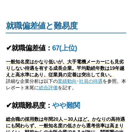
就職偏差値と難易度
✔就職偏差値：
67(上位)
一般知名度はかなり低いが、大手電機メーカーにも見劣
りしない待遇を有する成長企業。平均勤続年数は19年越
えと高水準にあり、従業員の定着は突出して良い。
詳細な企業分析は以下の
業績動向
･
社員の待遇
を参照。本
レポート末尾に
総合評価
を記す。
✔就職難易度：
やや難関
総合職の採用数は年間20人～30人ほど。かなりの高待遇
にも関わらず、一般知名度の低さから選考倍率は高まり
にくい。戦前からの大阪企業であるが故に、関西圏の出