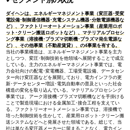
ダイヘンは、エネルギーマネジメント事業（変圧器･受変
電設備･制御通信機器･充電システム機器･分散電源機器な
ど）、ファクトリーオートメーション事業（産業用ロボ
ット･クリーン搬送ロボットなど）、マテリアルプロセシ
ング事業（溶接機･プラズマ切断機･プラズマ発生電源な
ど）、その他事業（不動産賃貸）、の4事業を有する。
当社の事業構造は、エネルギーマネジメント事業を主力
としつつ、変圧･制御技術を他領域へ展開することで成立
している。主力のエネルギーマネジメント事業では、電
力会社向けの配電･変電機器、工場受電設備、データセン
ター向け変圧器などを展開しており、電力インフラの更
新･データセンター増設･電気自動車の普及といった社会
構造の変化を取り込んでいる。マテリアルプロセシング
事業では、アーク溶接機･プラズマ切断機などを手掛ける
ことで製造現場における金属加工･接合工程を支えてい
る。ファクトリーオートメーション事業では、溶接機で
培った制御技術を生かして、産業用ロボット･クリーン搬
送システムなどへと発展させた領域である。総じて、当
社は単なる変圧器メーカーに留まることなく、電力イン