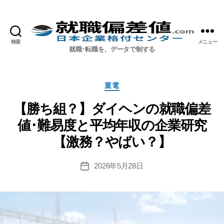
検索
メニュー
就職偏差値.com【公式】
就職･転職を、データで制する
カ
重電
テ
ゴ
【勝ち組？】ダイヘンの就職偏差
リ
値･難易度と平均年収の企業研究
ー
【激務？やばい？】
2026年5月28日
投
稿
日