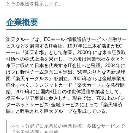
とその根拠を提示します。
や
ば
企業概要
い？】”
楽天グループは、ECモール･情報通信サービス･金融サー
ビスなどを展開するIT会社。1997年に三木谷浩史がEC
モール『楽天市場』として創業。2000年には東京証券取
引所への株式上場を果たし、その後は同業他社を次々と
傘下に収めて日本を代表するIT会社へと飛躍。2004年に
はプロ野球チーム運営にも進出、50年ぶりとなる新規球
団『楽天イーグルス』を創立。2005年からは金融事業を
強化すべく、クレジットカード『楽天カード』を発行開
始。2019年には国内4社目の移動体通信事業者として、
携帯キャリア事業に参入した。現在では、70以上のイン
ターネットサービス･金融サービスによって『楽天経済
圏』と呼称される巨大グループを形成している。
ネット分野で日系首位の事業規模、多様なサービスで
『楽天経済圏』を形成