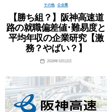
エ
カ
その他
公企業
ネ
テ
ク
【勝ち組？】阪神高速道
ゴ
リ
ス
路の就職偏差値･難易度と
ー
の
就
平均年収の企業研究【激
職
務？やばい？】
偏
差
値･
2026年3月12日
投
稿
難
日
易
度
と
平
均
年