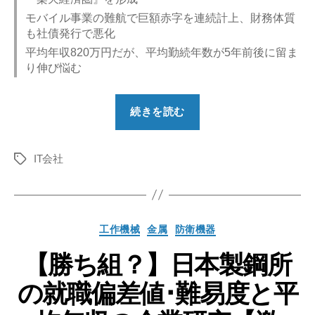
モバイル事業の難航で巨額赤字を連続計上、財務体質
も社債発行で悪化
平均年収820万円だが、平均勤続年数が5年前後に留ま
り伸び悩む
“【勝
続きを読む
ち
組？】
IT会社
楽
タ
グ
天
の
就
カ
工作機械
金属
防衛機器
職
テ
偏
【勝ち組？】日本製鋼所
ゴ
リ
差
の就職偏差値･難易度と平
ー
値･
難