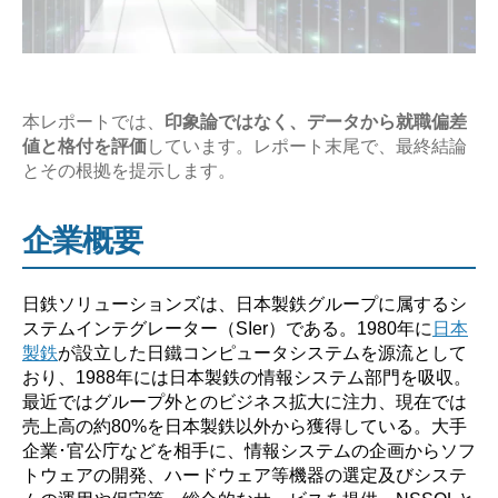
の
企
業
研
本レポートでは、
印象論ではなく、データから就職偏差
値と格付を評価
しています。レポート末尾で、最終結論
究
とその根拠を提示します。
【激
務？
企業概要
や
ば
い？】”
日鉄ソリューションズは、日本製鉄グループに属するシ
ステムインテグレーター（SIer）である。1980年に
日本
製鉄
が設立した日鐵コンピュータシステムを源流として
おり、1988年には日本製鉄の情報システム部門を吸収。
最近ではグループ外とのビジネス拡大に注力、現在では
売上高の約80%を日本製鉄以外から獲得している。大手
企業･官公庁などを相手に、情報システムの企画からソフ
トウェアの開発、ハードウェア等機器の選定及びシステ