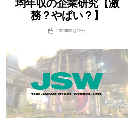
均年収の企業研究【激
易
務？やばい？】
度
と
平
2026年3月13日
投
稿
均
日
年
収
の
企
業
研
究
【激
務？
や
ば