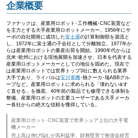
企業概要
い？】”
ファナックは、産業用ロボット･工作機械･CNC装置など
を主力とする大手産業用ロボットメーカー。1956年にサ
ーボの自社開発に成功した
富士通
の計算制御部を源流と
し、1972年に富士通の子会社として分離独立。1977年か
らは産業用ロボットの量産出荷を開始。1990年代からは
北米･欧州における現地展開を加速させ、日本を代表する
産業用ロボットメーカーとしての地位を固めた。現在で
は産業用ロボットでは世界トップ3社に数えられる業界
大手であり、ライバルは
安川電機
･独クーカ･瑞ABBグル
ープなど。産業用ロボットに求められる「壊れない&す
ぐ直せる」を徹底、40年前の製品でも修理できる体制を
整備。産業用ロボットの主要ユーザーである大手メーカ
ー各社からの絶大な信頼を獲得している。
産業用ロボット･CNC装置で世界シェア上位の大手電
機メーカー
売上高は伸び悩むが高利益率、財務堅実で無借金経営