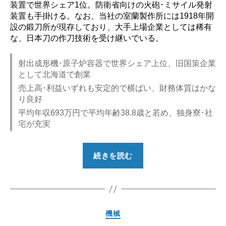
装置で世界シェア1位。防衛省向けの火砲･ミサイル発射
装置も手掛ける。なお、当社の室蘭製作所には1918年開
設の鍛刀所が現存しており、大手上場企業としては稀有
な、日本刀の作刀技術を受け継いでいる。
射出成形機･原子炉容器で世界シェア上位、旧国策企業
として北海道で創業
売上高･利益いずれも安定的で横ばい、財務体質はかな
り良好
平均年収693万円で平均年齢38.8歳と若め、独身寮･社
宅が充実
“【勝
続きを読む
ち
組？】
日
本
カ
機械
製
テ