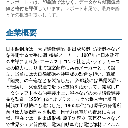
い？】”
本レポートでは、
印象論ではなく、データから就職偏差
値と格付を評価
しています。レポート末尾で、最終結論
とその根拠を提示します。
企業概要
日本製鋼所は、大型鋳鍛鋼品･射出成形機･防衛機器など
を展開する大手鉄鋼･機械メーカー。1907年に日本政府
の主導により英･アームストロング社と英･ヴィッカース
社の協力により北海道室蘭市に兵器メーカーとして設
立。戦前には大口径艦砲や装甲板の製造を担い、戦艦
『陸奥』の主砲などを製造した。 終戦後には民需製品へ
と転換し、火砲製造で培った技術を活かして、発電用ロ
ータシャフトや石油精製用圧力容器などの大型鋳鍛鋼製
品を製造。1950年代にはプラスチックの将来性に着目、
樹脂加工機械にも進出した。1960年代には原子力発電所
向け圧力容器部材を製造、原子力発電所の普及にも貢
献。現在では、射出成形機･原子炉容器･蒸気発生器など
で世界シェア首位級、電気自動車向け電池部材フィルム