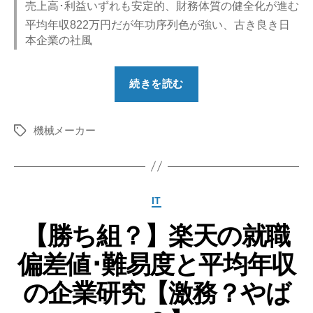
売上高･利益いずれも安定的、財務体質の健全化が進む
平均年収822万円だが年功序列色が強い、古き良き日
本企業の社風
“【勝
続きを読む
ち
組？】
機械メーカー
古
タ
グ
河
機
械
カ
IT
金
テ
属
【勝ち組？】楽天の就職
ゴ
リ
の
偏差値･難易度と平均年収
ー
就
職
の企業研究【激務？やば
偏