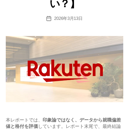
い？】
差
値･
難
2026年3月13日
投
稿
易
日
度
と
平
均
年
収
の
企
業
研
究
【激
本レポートでは、
印象論ではなく、データから就職偏差
値と格付を評価
しています。レポート末尾で、最終結論
務？