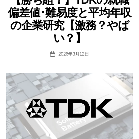
リ
偏
偏差値･難易度と平均年収
ー
差
値･
の企業研究【激務？やば
難
い？】
易
度
と
2026年3月12日
投
稿
平
日
均
年
収
の
企
業
研
究
【激