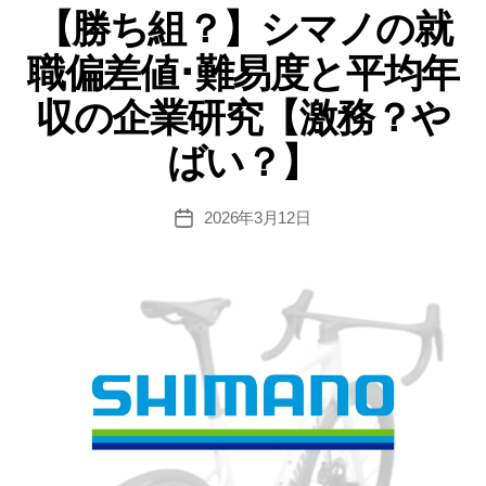
鋼
【勝ち組？】シマノの就
ゴ
所
リ
職偏差値･難易度と平均年
ー
の
就
収の企業研究【激務？や
職
ばい？】
偏
差
値･
2026年3月12日
投
稿
難
日
易
度
と
平
均
年
収
の