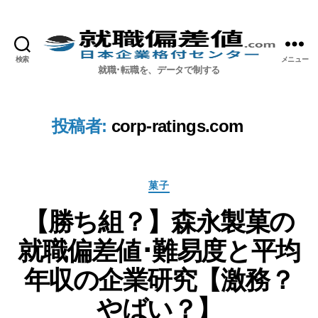
検索
メニュー
就職偏差値.com【公式】
就職･転職を、データで制する
投稿者:
corp-ratings.com
カ
菓子
テ
【勝ち組？】森永製菓の
ゴ
リ
就職偏差値･難易度と平均
ー
年収の企業研究【激務？
やばい？】