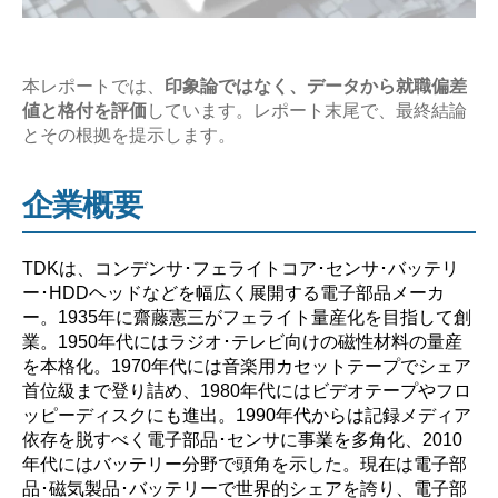
務？
や
ば
本レポートでは、
印象論ではなく、データから就職偏差
値と格付を評価
しています。レポート末尾で、最終結論
い？】”
とその根拠を提示します。
企業概要
TDKは、コンデンサ･フェライトコア･センサ･バッテリ
ー･HDDヘッドなどを幅広く展開する電子部品メーカ
ー。1935年に齋藤憲三がフェライト量産化を目指して創
業。1950年代にはラジオ･テレビ向けの磁性材料の量産
を本格化。1970年代には音楽用カセットテープでシェア
首位級まで登り詰め、1980年代にはビデオテープやフロ
ッピーディスクにも進出。1990年代からは記録メディア
依存を脱すべく電子部品･センサに事業を多角化、2010
年代にはバッテリー分野で頭角を示した。現在は電子部
品･磁気製品･バッテリーで世界的シェアを誇り、電子部