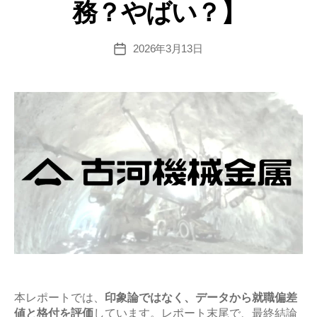
務？やばい？】
値･
難
易
2026年3月13日
投
稿
度
日
と
平
均
年
収
の
企
業
研
究
【激
務？
本レポートでは、
印象論ではなく、データから就職偏差
値と格付を評価
しています。レポート末尾で、最終結論
や