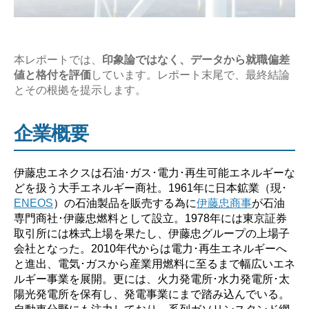
【激
務？
や
ば
本レポートでは、
印象論ではなく、データから就職偏差
値と格付を評価
しています。レポート末尾で、最終結論
い？】”
とその根拠を提示します。
企業概要
伊藤忠エネクスは石油･ガス･電力･再生可能エネルギーな
どを扱う大手エネルギー商社。1961年に日本鉱業（現･
ENEOS
）の石油製品を販売する為に
伊藤忠商事
が石油
専門商社･伊藤忠燃料として設立。1978年には東京証券
取引所には株式上場を果たし、伊藤忠グループの上場子
会社となった。2010年代からは電力･再生エネルギーへ
と進出、電気･ガスから産業用燃料に至るまで幅広いエネ
ルギー事業を展開。更には、火力発電所･水力発電所･太
陽光発電所を保有し、発電事業にまで踏み込んでいる。