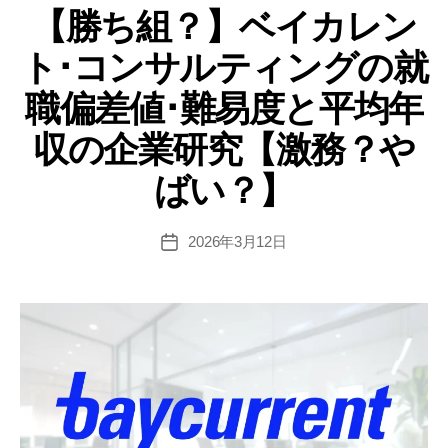
ー
【勝ち組？】ベイカレン
ゴ
リ
シ
ト･コンサルティングの就
ー
ョ
ン
職偏差値･難易度と平均年
ズ
収の企業研究【激務？や
の
就
ばい？】
職
偏
2026年3月12日
投
差
稿
値･
日
難
易
度
と
平
均