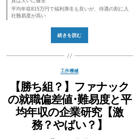
質は大いに健全
平均年収815万円で福利厚生も良いが、待遇の割に入
社難易度が高い
“【勝
続きを読む
ち
組？】
森
永
カ
工作機械
製
テ
菓
【勝ち組？】ファナック
ゴ
の
リ
の就職偏差値･難易度と平
ー
就
職
均年収の企業研究【激
偏
務？やばい？】
差
値･