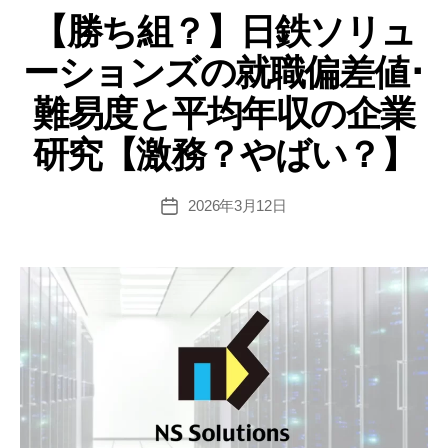
速
【勝ち組？】日鉄ソリュ
ゴ
道
リ
ーションズの就職偏差値･
ー
路
の
難易度と平均年収の企業
就
研究【激務？やばい？】
職
偏
差
2026年3月12日
投
稿
値･
日
難
易
度
と
平
均
年
収