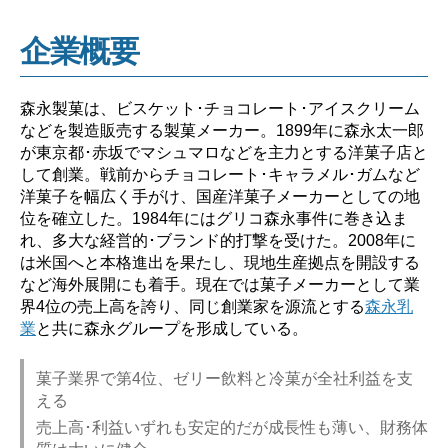
企業概要
森永製菓は、ビスケット･チョコレート･アイスクリーム
などを製造販売する製菓メーカー。1899年に森永太一郎
が東京都･赤坂でマシュマロなどを主力とする洋菓子店と
して創業。戦前からチョコレート･キャラメル･ガムなど
洋菓子を幅広く手がけ、国産洋菓子メーカーとしての地
位を確立した。1984年にはグリコ森永事件に巻き込ま
れ、多大な経営的･ブランド的打撃を受けた。2008年に
は米国へと本格進出を果たし、現地生産拠点を開設する
など海外展開にも着手。現在では菓子メーカーとして業
界4位の売上高を誇り、同じ創業家を源流とする
森永乳
業
と共に森永グループを形成している。
菓子業界で第4位、ゼリー飲料と冷菓が全社利益を支
える
売上高･利益いずれも安定的だが成長性も薄い、財務体