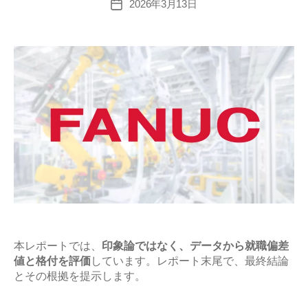
難
2026年3月13日
投
稿
易
日
度
と
平
均
年
収
の
企
業
研
究
【激
本レポートでは、
印象論ではなく、データから就職偏差
値と格付を評価
しています。レポート末尾で、最終結論
務？
とその根拠を提示します。
や
ば