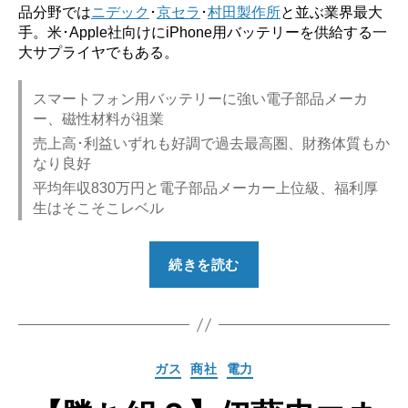
品分野では
ニデック
･
京セラ
･
村田製作所
と並ぶ業界最大
手。米･Apple社向けにiPhone用バッテリーを供給する一
大サプライヤでもある。
スマートフォン用バッテリーに強い電子部品メーカ
ー、磁性材料が祖業
売上高･利益いずれも好調で過去最高圏、財務体質もか
なり良好
平均年収830万円と電子部品メーカー上位級、福利厚
生はそこそこレベル
“【勝
続きを読む
ち
組？】
TDK
の
カ
ガス
商社
電力
就
テ
職
ゴ