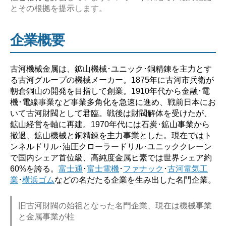
とその根拠を提示します。
ば
い？】”
企業概要
古河機械金属は、鉱山機械･ユニック･銅精錬を主力とす
る古河グループの機械メーカー。1875年に古河市兵衛が
朝倉銅山の開発を目指して創業。1910年代から金融･電
機･電線事業など事業多角化を急速に進め、戦前日本にお
いて古河財閥として君臨。戦後は財閥解体を受けたが、
鉱山経営を軸に再建。1970年代には石炭･鉱山事業から
撤退、鉱山機械と銅精錬を主力事業とした。現在ではト
ンネルドリル･油圧クローラードリル･ユニッククレーン
で国内シェア首位級、高純度金属ヒ素では世界シェア約
60%を誇る。
富士通
･
富士電機
･
ファナック
･
古河電気工
業
･
横浜ゴム
などの名だたる企業を生み出した名門企業。
旧古河財閥の始祖となった名門企業、現在は機械事業
と金属事業が柱