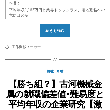
を貫く
平均年収1,163万円と業界トップクラス、僻地勤務への
覚悟は必要
“【勝
続きを読む
ち
組？】
工作機械メーカー
フ
タ
グ
ァ
ナ
ッ
カ
機械
素材
ク
テ
の
【勝ち組？】古河機械金
ゴ
リ
就
属の就職偏差値･難易度と
ー
職
偏
平均年収の企業研究【激
差