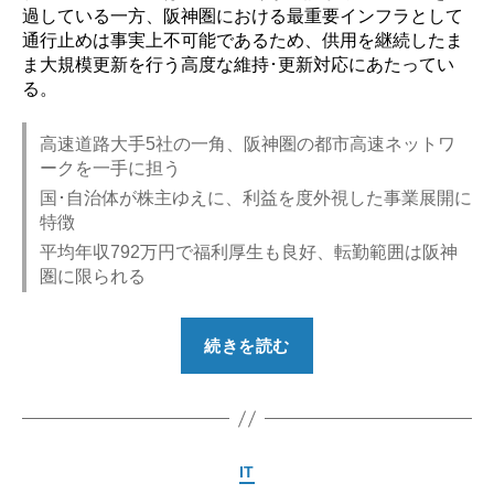
過している一方、阪神圏における最重要インフラとして
通行止めは事実上不可能であるため、供用を継続したま
ま大規模更新を行う高度な維持･更新対応にあたってい
る。
高速道路大手5社の一角、阪神圏の都市高速ネットワ
ークを一手に担う
国･自治体が株主ゆえに、利益を度外視した事業展開に
特徴
平均年収792万円で福利厚生も良好、転勤範囲は阪神
圏に限られる
“【勝
続きを読む
ち
組？】
阪
神
カ
IT
高
テ