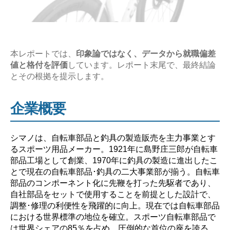
企
業
研
究
本レポートでは、
印象論ではなく、データから就職偏差
値と格付を評価
しています。レポート末尾で、最終結論
【激
とその根拠を提示します。
務？
や
企業概要
ば
い？】”
シマノは、自転車部品と釣具の製造販売を主力事業とす
るスポーツ用品メーカー。1921年に島野庄三郎が自転車
部品工場として創業、1970年に釣具の製造に進出したこ
とで現在の自転車部品･釣具の二大事業部が揃う。自転車
部品のコンポーネント化に先鞭を打った先駆者であり、
自社部品をセットで使用することを前提とした設計で、
調整･修理の利便性を飛躍的に向上。現在では自転車部品
における世界標準の地位を確立。スポーツ自転車部品で
は世界シェアの85％を占め、圧倒的な首位の座を誇る。