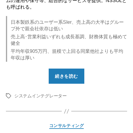
ムの運用や保守等、総合的なサービスを提供。NSSOLと
も呼ばれる。
日本製鉄系のユーザー系SIer、売上高の大半はグルー
プ外で親会社依存は低い
売上高･営業利益いずれも成長基調、財務体質も極めて
健全
平均年収905万円、規模で上回る同業他社よりも平均
年収は厚い
“【勝
続きを読む
ち
組？】
システムインテグレーター
日
タ
グ
鉄
ソ
リ
カ
コンサルティング
ュ
テ