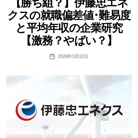
【勝ち組？】伊藤忠エネ
偏
リ
クスの就職偏差値･難易度
ー
差
値･
と平均年収の企業研究
難
【激務？やばい？】
易
度
と
2026年3月12日
投
稿
平
日
均
年
収
の
企
業
研
究