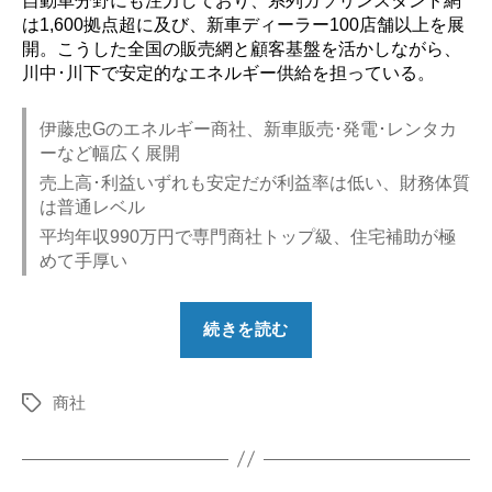
自動車分野にも注力しており、系列ガソリンスタンド網
は1,600拠点超に及び、新車ディーラー100店舗以上を展
開。こうした全国の販売網と顧客基盤を活かしながら、
川中･川下で安定的なエネルギー供給を担っている。
伊藤忠Gのエネルギー商社、新車販売･発電･レンタカ
ーなど幅広く展開
売上高･利益いずれも安定だが利益率は低い、財務体質
は普通レベル
平均年収990万円で専門商社トップ級、住宅補助が極
めて手厚い
“【勝
続きを読む
ち
組？】
商社
伊
タ
グ
藤
忠