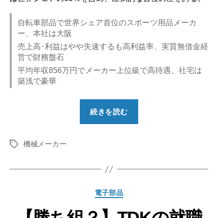
自転車部品で世界シェア首位のスポーツ用品メーカ
ー、本社は大阪
売上高･利益はやや失速するも高利益率、実質無借金経
営で財務盤石
平均年収856万円でメーカー上位級で高待遇、社宅は
築浅で豪華
“【勝
続きを読む
ち
組？】
機械メーカー
シ
タ
グ
マ
ノ
の
カ
電子部品
就
テ
職
【勝ち組？】TDKの就職
ゴ