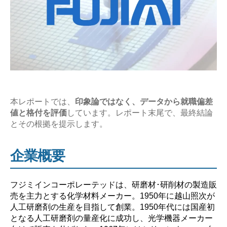
業
研
究
【激
務？
や
ば
本レポートでは、
印象論ではなく、データから就職偏差
い？】”
値と格付を評価
しています。レポート末尾で、最終結論
とその根拠を提示します。
企業概要
フジミインコーポレーテッドは、研磨材･研削材の製造販
売を主力とする化学材料メーカー。1950年に越山照次が
人工研磨剤の生産を目指して創業。1950年代には国産初
となる人工研磨剤の量産化に成功し、光学機器メーカー