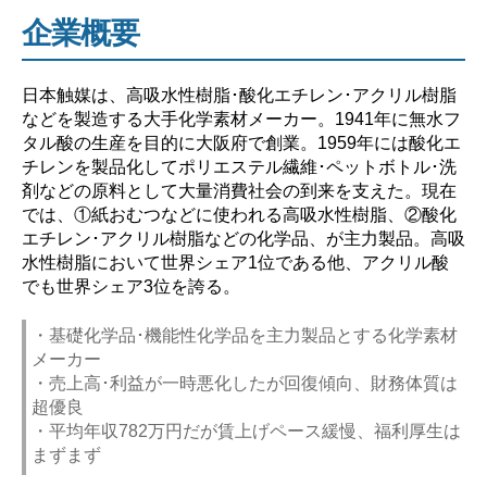
企業概要
日本触媒は、高吸水性樹脂･酸化エチレン･アクリル樹脂
などを製造する大手化学素材メーカー。1941年に無水フ
タル酸の生産を目的に大阪府で創業。1959年には酸化エ
チレンを製品化してポリエステル繊維･ペットボトル･洗
剤などの原料として大量消費社会の到来を支えた。現在
では、①紙おむつなどに使われる高吸水性樹脂、②酸化
エチレン･アクリル樹脂などの化学品、が主力製品。高吸
水性樹脂において世界シェア1位である他、アクリル酸
でも世界シェア3位を誇る。
・基礎化学品･機能性化学品を主力製品とする化学素材
メーカー
・売上高･利益が一時悪化したが回復傾向、財務体質は
超優良
・平均年収782万円だが賃上げペース緩慢、福利厚生は
まずまず