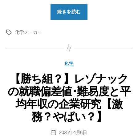
“【勝
続きを読む
ち
組？】
化学メーカー
日
タ
グ
本
触
媒
カ
化学
の
テ
就
【勝ち組？】レゾナック
ゴ
リ
職
の就職偏差値･難易度と平
ー
偏
差
均年収の企業研究【激
値･
務？やばい？】
難
易
度
2025年4月6日
投