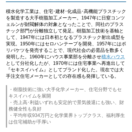
積水化学工業は、住宅･建材･化成品･高機能プラスチック
を製造する大手樹脂加工メーカー。1947年に日窒コンツ
ェルンが財閥解体の対象となったことで、同社のプラス
チック部門が分離独立して発足。樹脂加工技術を基軸と
して、1947年には日本初となるプラスチック射出成型を
実現。1950年にはセロハンテープを開発、1957年にはポ
リバケツを発売することで、現代社会の必需品を数多く
発明した。1960年にハウス事業部を分離させ
積水ハウス
として分社化したが、1970年には住宅事業へ再進出して
『セキスイハイム』としてブランド化した。現在では大
手注文住宅メーカーとしての存在感も発揮している。
・樹脂技術に強い大手化学メーカー、住宅分野でもセ
キスイハイムを展開
・売上高･利益いずれも安定的で景気後退にも強い、財
務健全性も良好
・平均年収934万円と化学業界トップクラス、福利厚生
は住宅補助が手厚い