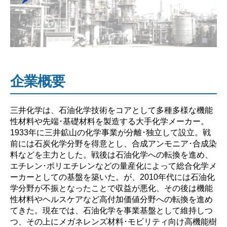
の
企
業
研
究
【激
企業概要
務？
や
三井化学は、石油化学技術をコアとして多種多様な機能
ば
性材料や先端･基礎材料を製造する大手化学メーカー。
い？】”
1933年に三井鉱山の化学事業が分離･独立して設立。戦
前には石炭化学分野を得意とし、合成アンモニア･合成染
料などを主力とした。戦後は石油化学への転換を進め、
エチレン･ポリエチレンなどの量産化によって総合化学メ
ーカーとしての基盤を築いた。が、2010年代には石油化
学分野が不振となったことで収益が悪化、その後は機能
性材料やヘルスケアなど高付加価値分野への転換を進め
てきた。現在では、石油化学を事業基盤として維持しつ
つ、その上にメガネレンズ材料･モビリティ向け高機能樹