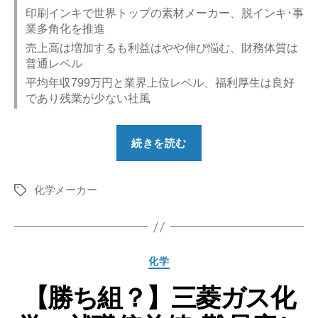
印刷インキで世界トップの素材メーカー、脱インキ･事
業多角化を推進
売上高は増加するも利益はやや伸び悩む、財務体質は
普通レベル
平均年収799万円と業界上位レベル、福利厚生は良好
であり残業が少ない社風
“【勝
続きを読む
ち
組？】
化学メーカー
DIC
タ
グ
の
就
職
カ
化学
偏
テ
差
【勝ち組？】三菱ガス化
ゴ
リ
値･