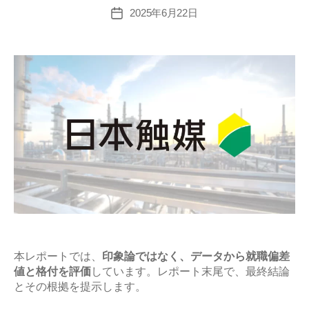
と
2025年6月22日
投
稿
平
日
均
年
収
の
企
業
研
究
【激
務？
や
ば
本レポートでは、
印象論ではなく、データから就職偏差
値と格付を評価
しています。レポート末尾で、最終結論
い？】”
とその根拠を提示します。