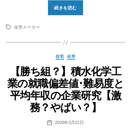
“【勝
続きを読む
ち
組？】
化学メーカー
日
タ
グ
本
ゼ
オ
カ
住宅
化学
ン
テ
の
【勝ち組？】積水化学工
ゴ
リ
就
業の就職偏差値･難易度と
ー
職
偏
平均年収の企業研究【激
差
務？やばい？】
値･
難
易
2026年3月21日
投
稿
度