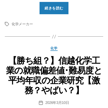
“【勝
続きを読む
ち
組？】
化学メーカー
積
タ
グ
水
化
学
カ
化学
工
テ
業
【勝ち組？】信越化学工
ゴ
リ
の
業の就職偏差値･難易度と
ー
就
職
平均年収の企業研究【激
偏
務？やばい？】
差
値･
難
2026年3月10日
投