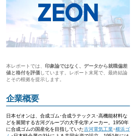
値･
難
易
度
と
平
均
年
本レポートでは、
印象論ではなく、データから就職偏差
値と格付を評価
しています。レポート末尾で、最終結論
収
とその根拠を提示します。
の
企
企業概要
業
研
究
日本ゼオンは、合成ゴム･合成ラテックス･高機能材料な
どを展開する古河グループの大手化学メーカー。1950年
【激
に合成ゴムの国産化を目指していた
古河電気工業
･
横浜ゴ
務？
ム
･日本軽金属の3社による共同出資で設立。1951年には