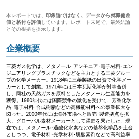
い？】”
本レポートでは、
印象論ではなく、データから就職偏差
値と格付を評価
しています。レポート末尾で、最終結論
とその根拠を提示します。
企業概要
三菱ガス化学は、メタノール･アンモニア･電子材料･エン
ジニアリングプラスチックなどを主力とする三菱グルー
プの化学メーカー。1918年に三菱製紙の出資で化学メー
カーとして創業。1971年には日本瓦斯化学が対等合併
し、同社の天然ガスを原料としたメタノール生産能力を
獲得。1980年代には国際競争の激化を受けて、芳香化学
品･電子材料･合成樹脂などの高機能材料への事業拡大を
図った。2000年代には海外市場へと販売･製造拠点を拡
大、グローバル素材メーカーとして躍進を果たした。現
在では、メタノール･過酸化水素などの基盤化学品を土台
としつつ、電子材料･光学材料･脱酸素剤などで高利益率