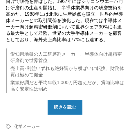
向けで販売を伸ばした。1967年にはシリコンウエーハ向
け研磨剤の生産を開始し、半導体業界向けの研磨技術を
高めた。1988年には北米に生産拠点を設立、世界的半導
体メーカーとの取引関係を強化した。現在では半導体メ
ーカー向け超精密研磨剤において世界シェア90%にも迫
る最大手として君臨。世界の大手半導体メーカーを顧客
としており、海外売上高比率は77%にも達する。
愛知県地盤の人工研磨剤メーカー、半導体向け超精密
研磨剤で世界首位
売上高･利益いずれも絶好調から横ばいに転換、財務体
質は極めて健全
業績好調だと平均年収1,000万円超えだが、賞与比率は
高く安定性は弱め
“【勝
続きを読む
ち
組？】
化学メーカー
フ
タ