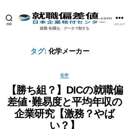
検索
メニュー
就職偏差値.com【公式】
就職･転職を、データで制する
タグ:
化学メーカー
カ
化学
テ
【勝ち組？】DICの就職偏
ゴ
リ
差値･難易度と平均年収の
ー
企業研究【激務？やば
い？】