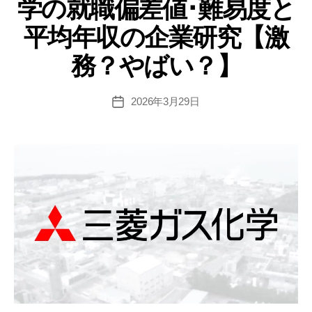
学の就職偏差値･難易度と
ー
難
易
平均年収の企業研究【激
度
務？やばい？】
と
平
均
2026年3月29日
投
稿
年
日
収
の
企
業
研
究
【激
務？
や
ば