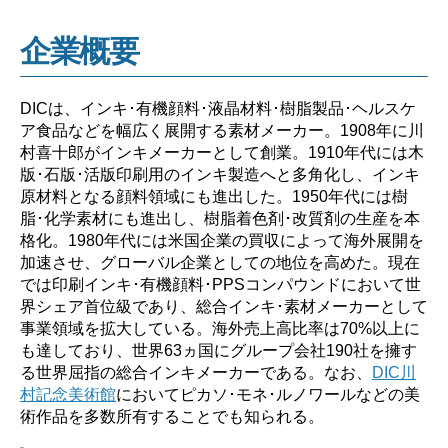
企業概要
DICは、インキ･有機顔料･液晶材料･樹脂製品･ヘルスケ
ア食品などを幅広く展開する素材メーカー。1908年に川
村喜十郎がインキメーカーとして創業。1910年代には木
版･石版･活版印刷用のインキ製造へと多角化し、インキ
原材料となる顔料領域にも進出した。1950年代には樹
脂･化学素材にも進出し、樹脂着色剤･改質剤の生産を本
格化。1980年代には米国企業の買収によって海外展開を
加速させ、グローバル企業としての地位を高めた。現在
では印刷インキ･有機顔料･PPSコンパウンドにおいて世
界シェア首位級であり、総合インキ･素材メーカーとして
事業領域を拡大している。海外売上高比率は70%以上に
も達しており、世界63ヵ国にグループ会社190社を擁す
る世界屈指の総合インキメーカーである。なお、
DIC川
村記念美術館
においてピカソ･モネ･ルノワールなどの美
術作品を多数所有することでも知られる。