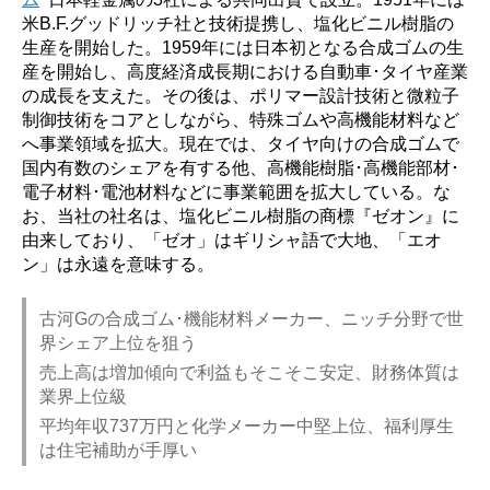
や
米B.F.グッドリッチ社と技術提携し、塩化ビニル樹脂の
ば
生産を開始した。1959年には日本初となる合成ゴムの生
い？】”
産を開始し、高度経済成長期における自動車･タイヤ産業
の成長を支えた。その後は、ポリマー設計技術と微粒子
制御技術をコアとしながら、特殊ゴムや高機能材料など
へ事業領域を拡大。現在では、タイヤ向けの合成ゴムで
国内有数のシェアを有する他、高機能樹脂･高機能部材･
電子材料･電池材料などに事業範囲を拡大している。な
お、当社の社名は、塩化ビニル樹脂の商標『ゼオン』に
由来しており、「ゼオ」はギリシャ語で大地、「エオ
ン」は永遠を意味する。
古河Gの合成ゴム･機能材料メーカー、ニッチ分野で世
界シェア上位を狙う
売上高は増加傾向で利益もそこそこ安定、財務体質は
業界上位級
平均年収737万円と化学メーカー中堅上位、福利厚生
は住宅補助が手厚い