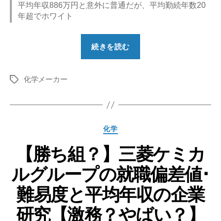
平均年収886万円と意外に普通だが、平均勤続年数20
年超でホワイト
“【勝
続きを読む
ち
組？】
化学メーカー
信
タ
グ
越
化
学
カ
化学
工
テ
業
【勝ち組？】三菱ケミカ
ゴ
リ
の
ルグループの就職偏差値･
ー
就
職
難易度と平均年収の企業
偏
研究【激務？やばい？】
差