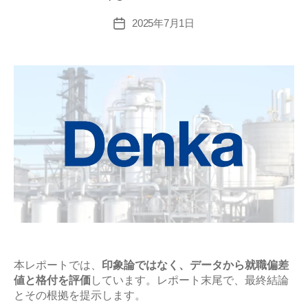
就
職
2025年7月1日
投
稿
偏
日
差
値･
難
易
度
と
平
均
年
収
の
企
本レポートでは、
印象論ではなく、データから就職偏差
値と格付を評価
しています。レポート末尾で、最終結論
業
とその根拠を提示します。
研