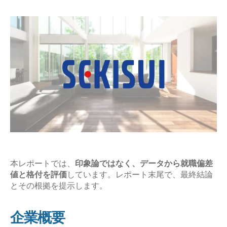
日
と
平
均
年
収
の
企
業
研
究
【激
務？
本レポートでは、
印象論ではなく、データから就職偏差
値と格付を評価
しています。レポート末尾で、最終結論
や
とその根拠を提示します。
ば
い？】”
企業概要