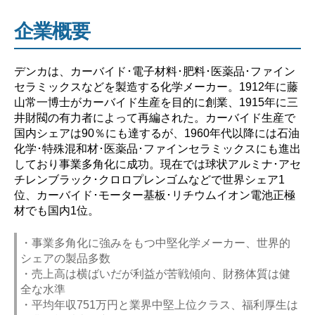
究
企業概要
【激
務？
や
デンカは、カーバイド･電子材料･肥料･医薬品･ファイン
セラミックスなどを製造する化学メーカー。1912年に藤
ば
山常一博士がカーバイド生産を目的に創業、1915年に三
い？】”
井財閥の有力者によって再編された。カーバイド生産で
国内シェアは90％にも達するが、1960年代以降には石油
化学･特殊混和材･医薬品･ファインセラミックスにも進出
しており事業多角化に成功。現在では球状アルミナ･アセ
チレンブラック･クロロプレンゴムなどで世界シェア1
位、カーバイド･モーター基板･リチウムイオン電池正極
材でも国内1位。
・事業多角化に強みをもつ中堅化学メーカー、世界的
シェアの製品多数
・売上高は横ばいだが利益が苦戦傾向、財務体質は健
全な水準
・平均年収751万円と業界中堅上位クラス、福利厚生は