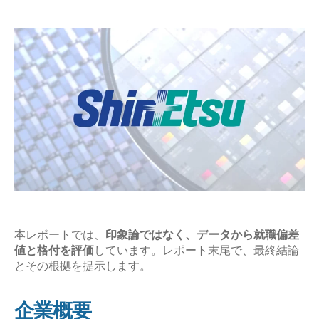
稿
易
日
度
と
平
均
年
収
の
企
業
研
究
【激
本レポートでは、
印象論ではなく、データから就職偏差
値と格付を評価
しています。レポート末尾で、最終結論
務？
とその根拠を提示します。
や
ば
企業概要
い？】”