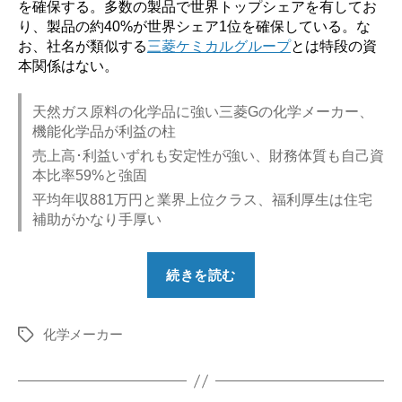
を確保する。多数の製品で世界トップシェアを有してお
り、製品の約40%が世界シェア1位を確保している。な
お、社名が類似する
三菱ケミカルグループ
とは特段の資
本関係はない。
天然ガス原料の化学品に強い三菱Gの化学メーカー、
機能化学品が利益の柱
売上高･利益いずれも安定性が強い、財務体質も自己資
本比率59%と強固
平均年収881万円と業界上位クラス、福利厚生は住宅
補助がかなり手厚い
“【勝
続きを読む
ち
組？】
化学メーカー
三
タ
グ
菱
ガ