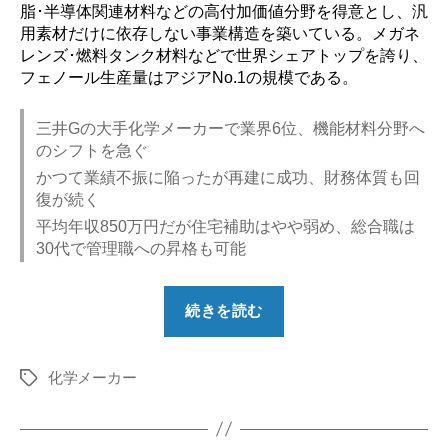
脂･半導体関連材料などの高付加価値分野を得意とし、汎
用素材だけに依存しない事業構造を築いている。メガネ
レンズ･燃料タンク材料などで世界シェアトップを誇り、
フェノール生産量はアジアNo.1の規模である。
三井Gの大手化学メーカーで業界6位、機能材料分野へ
のシフトを急ぐ
かつて業績不振に陥ったが再建に成功、財務体質も回
復が続く
平均年収850万円だが住宅補助はやや弱め、総合職は
30代で管理職への昇格も可能
“【勝
続きを読む
ち
組？】
化学メーカー
三
タ
グ
井
化