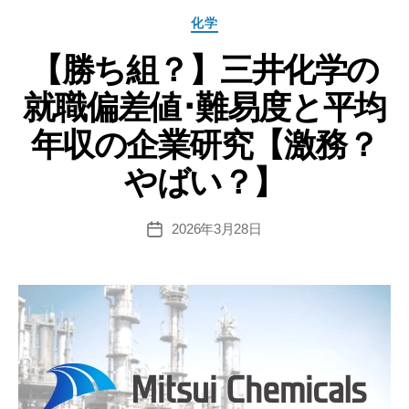
ス
カ
化学
化
テ
学
【勝ち組？】三井化学の
ゴ
リ
の
就職偏差値･難易度と平均
ー
就
職
年収の企業研究【激務？
偏
やばい？】
差
値･
難
2026年3月28日
投
稿
易
日
度
と
平
均
年
収