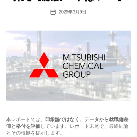
値･
難
2026年3月9日
投
稿
易
日
度
と
平
均
年
収
の
企
業
研
究
【激
本レポートでは、
印象論ではなく、データから就職偏差
値と格付を評価
しています。レポート末尾で、最終結論
務？
とその根拠を提示します。
や