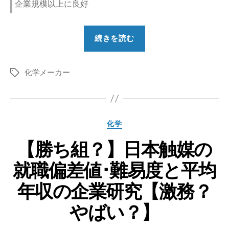
企業規模以上に良好
“【勝
続きを読む
ち
組？】
化学メーカー
デ
タ
グ
ン
カ
の
カ
化学
就
テ
職
【勝ち組？】日本触媒の
ゴ
リ
偏
就職偏差値･難易度と平均
ー
差
値･
年収の企業研究【激務？
難
やばい？】
易
度