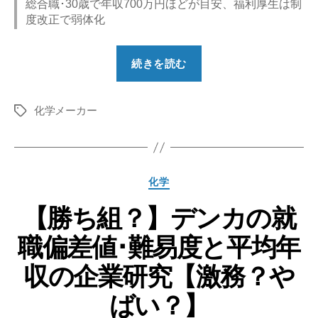
総合職･30歳で年収700万円ほどが目安、福利厚生は制
度改正で弱体化
“【勝
続きを読む
ち
組？】
化学メーカー
三
タ
グ
菱
ケ
ミ
カ
化学
カ
テ
ル
【勝ち組？】デンカの就
ゴ
リ
グ
職偏差値･難易度と平均年
ー
ル
ー
収の企業研究【激務？や
プ
ばい？】
の