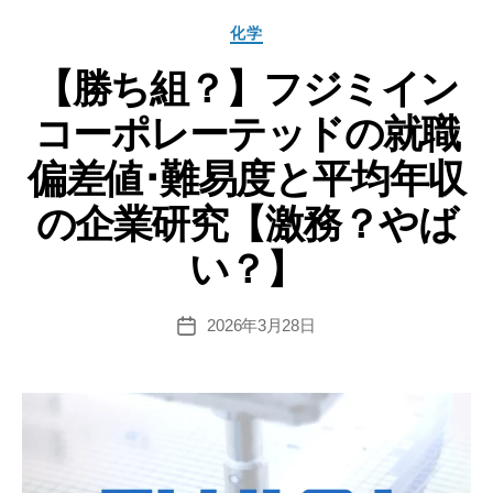
学
カ
化学
の
テ
就
【勝ち組？】フジミイン
ゴ
リ
職
コーポレーテッドの就職
ー
偏
差
偏差値･難易度と平均年収
値･
の企業研究【激務？やば
難
易
い？】
度
と
2026年3月28日
投
平
稿
均
日
年
収
の
企