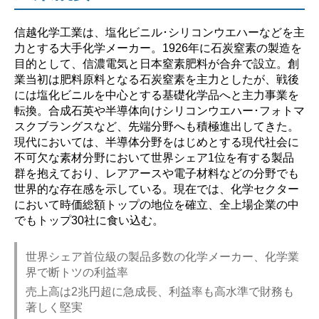
信越化学工業は、塩化ビニル･シリコンウエハーなどを主
力とする大手化学メーカー。1926年に石炭窒素の製造を
目的として、信濃電気と日本窒素肥料が合弁で設立。創
業当初は肥料原料となる石炭窒素を主力としたが、戦後
には塩化ビニルを中心とする基礎化学品へと主力事業を
転換。合成石英や半導体向けシリコンウエハー･フォトマ
スクブラングスなど、先端分野へも積極進出してきた。
現代においては、半導体分野をはじめとする現代社会に
不可欠な素材分野において世界シェア1位を有する製品
群を抱えており、レアアースや電子材料などの分野でも
世界的な存在感を示している。現在では、化学セクター
において時価総額トップの地位を確立、全上場企業の中
でもトップ30社に食い込む。
世界シェア首位級の製品多数の化学メーカー、化学業
界で断トツの利益率
売上高は2兆円超に急成長、利益率も高水準で財務も
著しく堅実