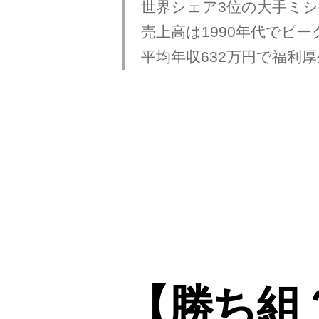
世界シェア3位の大手ミシ
売上高は1990年代でピ
平均年収632万円で福利
【勝ち組