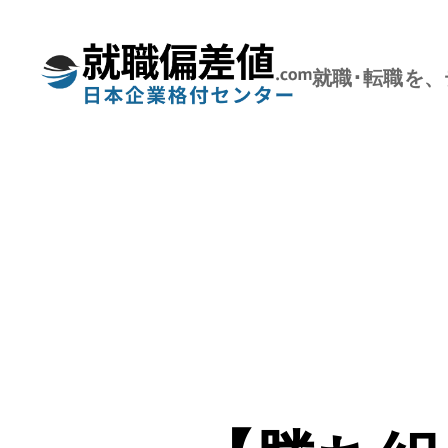
就職･転職を
就
職
偏
差
値.com【公
式】