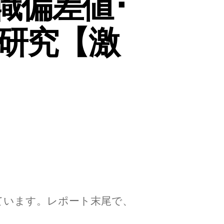
職偏差値･
研究【激
ています。レポート末尾で、