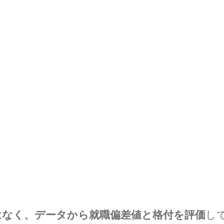
や
ば
い？】”
はなく、データから就職偏差値と格付を評価
し