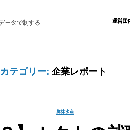
運営団
、データで制する
カテゴリー:
企業レポート
カ
農林水産
テ
ゴ
リ