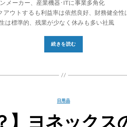
ンメーカー、産業機器･ITに事業多角化
ークアウトするも利益率は依然良好、財務健全性
厚生は標準的、残業が少なく休みも多い社風
“【勝
続きを読む
ち
組？】
ジ
ャ
ノ
メ
カ
日用品
の
テ
就
ゴ
？】ヨネックス
リ
職
ー