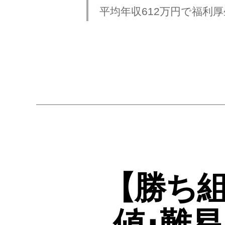
平均年収612万円で福利
【勝ち
値･難