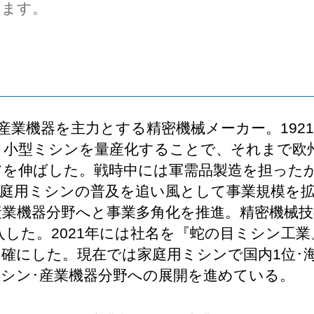
します。
産業機器を主力とする精密機械メーカー。192
。小型ミシンを量産化することで、それまで欧
アを伸ばした。戦時中には軍需品製造を担った
庭用ミシンの普及を追い風として事業規模を拡大
産業機器分野へと事業多角化を推進。精密機械
した。2021年には社名を『蛇の目ミシン工
確にした。現在では家庭用ミシンで国内1位･
シン･産業機器分野への展開を進めている。