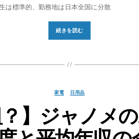
厚生は標準的、勤務地は日本全国に分散
“【勝
続きを読む
ち
組？】
ホ
ク
ト
の
カ
家電
日用品
就
テ
職
ゴ
組？】ジャノメの
リ
偏
ー
差
易度と平均年収の
値･