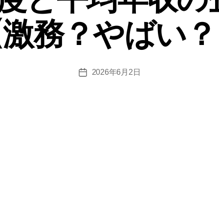
難
易
【激務？やばい？
度
と
平
2026年6月2日
投
均
稿
年
日
収
の
企
業
研
究
【激
務？