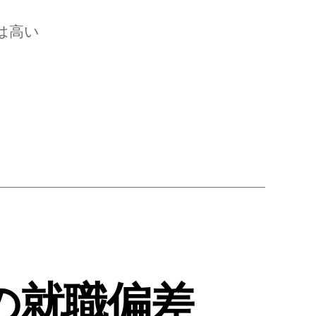
は高い
の就職偏差