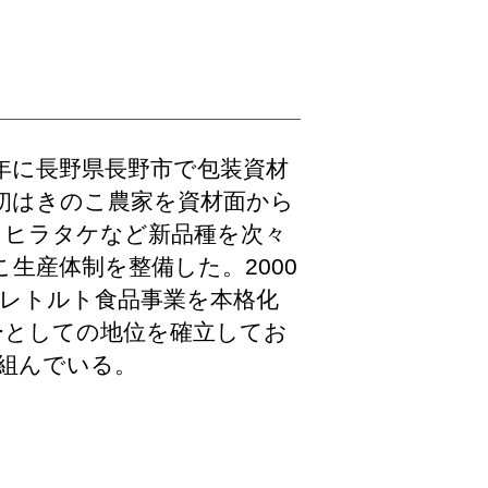
4年に長野県長野市で包装資材
当初はきのこ農家を資材面から
･ヒラタケなど新品種を次々
生産体制を整備した。2000
はレトルト食品事業を本格化
ーとしての地位を確立してお
組んでいる。