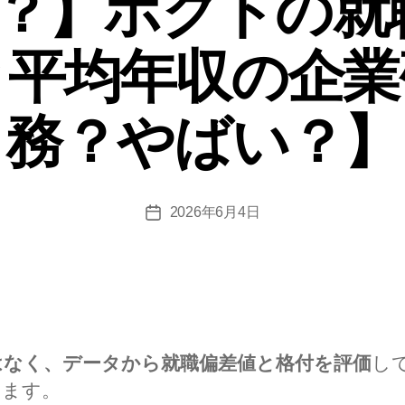
？】ホクトの就
ー
と平均年収の企業
務？やばい？】
2026年6月4日
投
稿
日
はなく、データから就職偏差値と格付を評価
し
します。