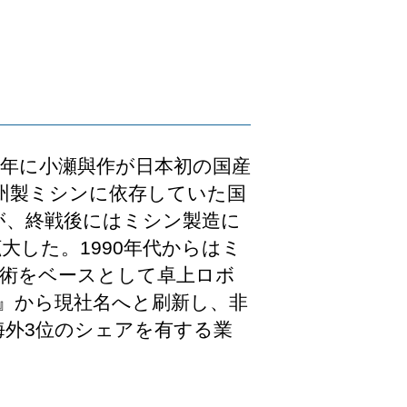
1年に小瀬與作が日本初の国産
州製ミシンに依存していた国
が、終戦後にはミシン製造に
した。1990年代からはミ
技術をベースとして卓上ロボ
業』から現社名へと刷新し、非
海外3位のシェアを有する業