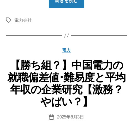
続きを読む
ち
組？】
電力会社
北
タ
グ
陸
電
力
カ
電力
の
テ
就
【勝ち組？】中国電力の
ゴ
リ
職
就職偏差値･難易度と平均
ー
偏
差
年収の企業研究【激務？
値
やばい？】
と
平
均
2025年8月3日
投
稿
年
日
収･