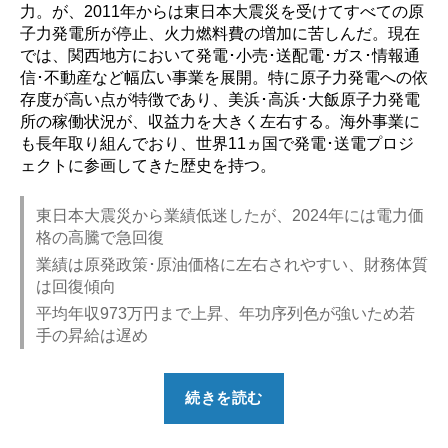
力。が、2011年からは東日本大震災を受けてすべての原
子力発電所が停止、火力燃料費の増加に苦しんだ。現在
では、関西地方において発電･小売･送配電･ガス･情報通
信･不動産など幅広い事業を展開。特に原子力発電への依
存度が高い点が特徴であり、美浜･高浜･大飯原子力発電
所の稼働状況が、収益力を大きく左右する。海外事業に
も長年取り組んでおり、世界11ヵ国で発電･送電プロジ
ェクトに参画してきた歴史を持つ。
東日本大震災から業績低迷したが、2024年には電力価
格の高騰で急回復
業績は原発政策･原油価格に左右されやすい、財務体質
は回復傾向
平均年収973万円まで上昇、年功序列色が強いため若
手の昇給は遅め
“【勝
続きを読む
ち
組？】