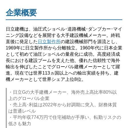
企業概要
日立建機は、油圧式ショベル･道路機械･ダンプカー･マイ
ニング設備などを展開する大手建設機械メーカー。終戦
直後に発足した
日立製作所
の建設機械部門を源流とし、
1969年に日立製作所から分離独立。1960年代に日本企業
として初めて油圧ショベルの量産化に成功。高度経済成
長における建設ブームを支えた他、優れた信頼性で海外
輸出を伸ばしたことでグローバル建機メーカーとして躍
進。現在では世界113ヵ国以上への輸出実績を持ち、建
機メーカーとして世界シェア上位8位。
・日立Gの大手建機メーカー、海外売上高比率80%以
上のグローバル企業
・売上高･利益は2022年から好調期に突入、財務体質
は普通レベル
・平均年収774万円で住宅補助が手厚い、転勤リスクの
低さも魅力