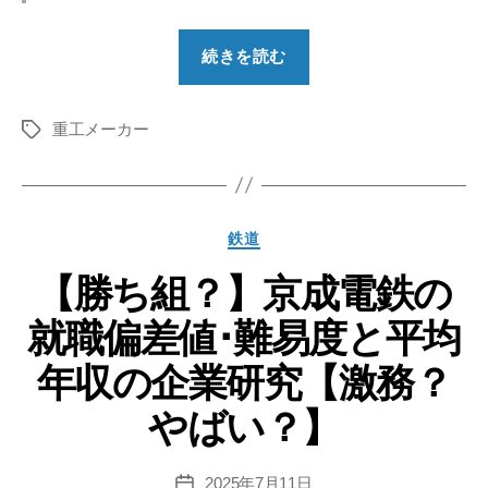
“【勝
続きを読む
ち
組？】
重工メーカー
日
タ
グ
立
建
機
カ
鉄道
の
テ
就
【勝ち組？】京成電鉄の
ゴ
リ
職
就職偏差値･難易度と平均
ー
偏
差
年収の企業研究【激務？
値･
やばい？】
難
易
度
2025年7月11日
投