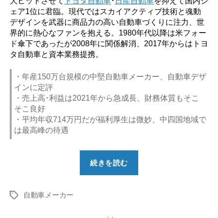
大ヒットさせて
トヨタ自動車
･
日産自動車
を抑えて国内シ
ェア1位に君臨。現代ではスカイアクティブ技術と魂動
デザインを武器に商品力の高い自動車づくりに注力、世
界的に熱心なファンを抱える。1980年代以降は米フォー
ド傘下であったが2008年に関係解消、2017年からはトヨ
タ自動車と資本業務提携。
・年産150万台規模の中堅自動車メーカー、自動車デザ
インに定評
・売上高･利益は2021年から急成長、財務体質もそこ
そこ良好
・平均年収714万円だが福利厚生は微妙、中四国地域で
は最高峰の待遇
“【勝
続きを読む
ち
組？】
自動車メーカー
マ
タ
グ
ツ