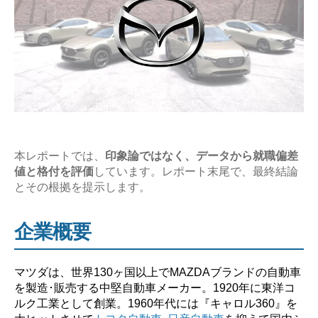
年
収
の
企
業
研
究
【激
本レポートでは、
印象論ではなく、データから就職偏差
務？
値と格付を評価
しています。レポート末尾で、最終結論
や
とその根拠を提示します。
ば
い？】”
企業概要
マツダは、世界130ヶ国以上でMAZDAブランドの自動車
を製造･販売する中堅自動車メーカー。1920年に東洋コ
ルク工業として創業。1960年代には『キャロル360』を