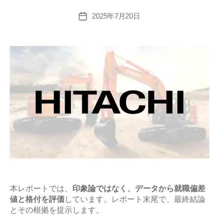
易
度
2025年7月20日
投
稿
と
日
平
均
年
収
の
企
業
研
究
【激
務？
や
本レポートでは、
印象論ではなく、データから就職偏差
値と格付を評価
しています。レポート末尾で、最終結論
ば
とその根拠を提示します。
い？】”