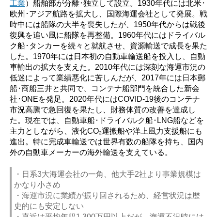
工業
）船舶部が分離･独立して設立。1930年代には北米･
欧州･アジア航路を拡大し、国際海運会社として発展。戦
時中には船隊の大半を喪失したが、1950年代からは戦後
復興を追い風に船隊を再整備。1960年代にはドライバル
ク船･タンカーを続々と就航させ、資源輸送で成長を果た
した。1970年には日本初の自動車輸送船を投入し、自動
車輸出の拡大を支えた。2010年代には深刻な海運市況の
低迷によって業績悪化に苦しんだが、2017年には日本郵
船･商船三井と共同で、コンテナ船部門を統合した新会
社･ONEを発足。2020年代にはCOVID-19後のコンテナ
市況高騰で急回復を果たし、財務体質の改善を達成し
た。現在では、自動車船･ドライバルク船･LNG船などを
主力としながら、液化CO₂運搬船や洋上風力支援船にも
進出。特に完成車輸送では世界有数の船隊を持ち、国内
外の自動車メーカーの海外輸送を支えている。
・日系3大海運会社の一角、他大手2社より事業規模は
かなり小さめ
・海運市況に業績が振り回されるため、経営状況は歴
史的にも安定しない
・直近は平均年収1,300万円以上だが、海運不況時には