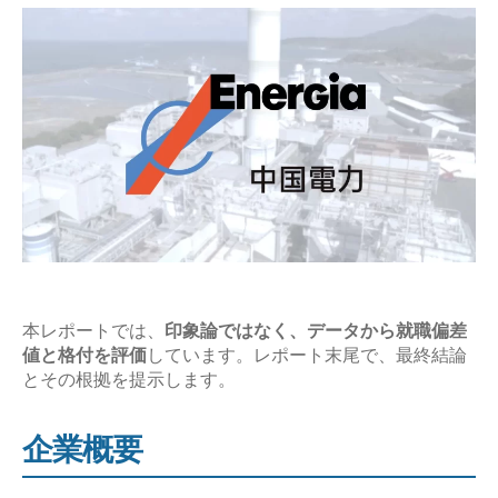
待
遇
【企
業
研
究
レ
ポ
ー
ト】”
本レポートでは、
印象論ではなく、データから就職偏差
値と格付を評価
しています。レポート末尾で、最終結論
とその根拠を提示します。
企業概要