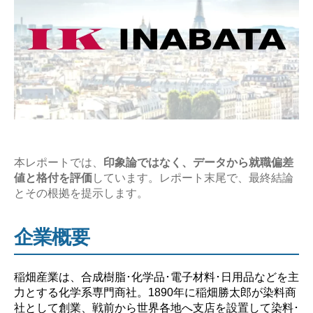
収
の
企
業
研
究
【激
務？
や
本レポートでは、
印象論ではなく、データから就職偏差
値と格付を評価
しています。レポート末尾で、最終結論
ば
とその根拠を提示します。
い？】”
企業概要
稲畑産業は、合成樹脂･化学品･電子材料･日用品などを主
力とする化学系専門商社。1890年に稲畑勝太郎が染料商
社として創業、戦前から世界各地へ支店を設置して染料･