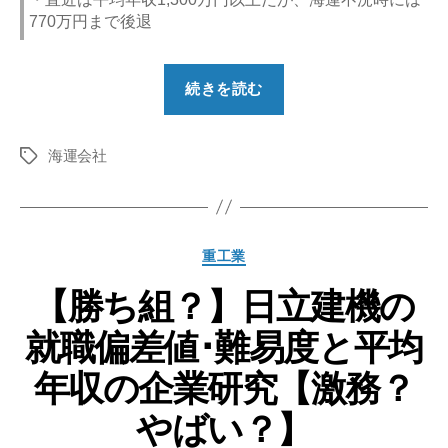
770万円まで後退
“【勝
続きを読む
ち
組？】
海運会社
川
タ
グ
崎
汽
船
カ
重工業
の
テ
就
【勝ち組？】日立建機の
ゴ
リ
職
就職偏差値･難易度と平均
ー
偏
差
年収の企業研究【激務？
値･
やばい？】
難