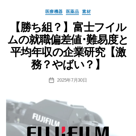
の
カ
医療機器
医薬品
素材
就
テ
職
【勝ち組？】富士フイル
ゴ
リ
偏
ムの就職偏差値･難易度と
ー
差
値･
平均年収の企業研究【激
難
務？やばい？】
易
度
と
2025年7月30日
投
稿
平
日
均
年
収
の
企