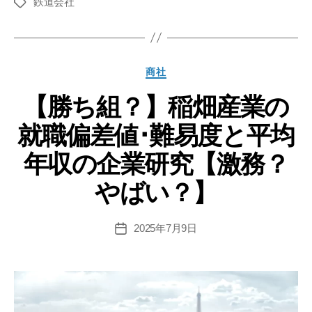
鉄道会社
京
タ
グ
成
電
鉄
カ
商社
の
テ
就
【勝ち組？】稲畑産業の
ゴ
リ
職
就職偏差値･難易度と平均
ー
偏
差
年収の企業研究【激務？
値･
やばい？】
難
易
度
2025年7月9日
投
稿
と
日
平
均
年