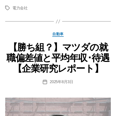
組？】
電力会社
中
タ
グ
国
電
力
カ
自動車
の
テ
就
【勝ち組？】マツダの就
ゴ
リ
職
職偏差値と平均年収･待遇
ー
偏
差
【企業研究レポート】
値･
難
2025年8月3日
投
易
稿
度
日
と
平
均