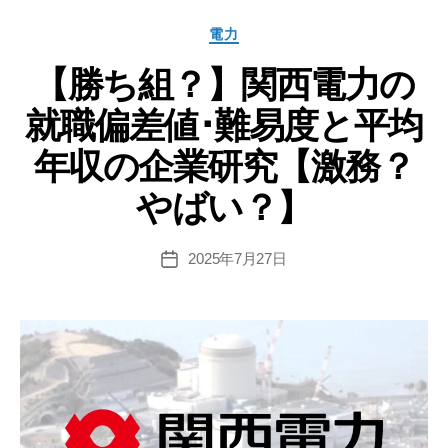
イ
カ
電力
ル
テ
ム
【勝ち組？】関西電力の
ゴ
リ
の
就職偏差値･難易度と平均
ー
就
職
年収の企業研究【激務？
偏
やばい？】
差
値･
難
2025年7月27日
投
稿
易
日
度
と
平
均
年
収