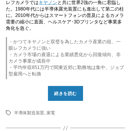
レフカメラでは
キヤノン
と共に世界2強の一角に君臨し
た。1980年代には半導体露光装置にも進出して第二の柱
に。2010年代からはスマートフォンの普及によるカメラ
需要の縮小に直面、ヘルスケア･3Dプリンタなど事業多
角化を急ぐ。
・かつてキヤノンと双璧を為したカメラ産業の祖、一
眼レフカメラに強い
・カメラ市場の衰退による業績悪化から回復傾向、非
カメラ事業が成長中
・平均年収851万円で関東近郊に勤務地は集中、ジョブ
型雇用へと転換
“【勝
続きを読む
ち
組？】
半導体製造装置
,
家電
ニ
タ
グ
コ
ン