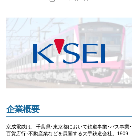
稿
と
日
平
均
年
収
の
企
業
研
究
【激
務？
や
企業概要
ば
い？】”
京成電鉄は、千葉県･東京都において鉄道事業･バス事業･
百貨店行･不動産業などを展開する大手鉄道会社。1909