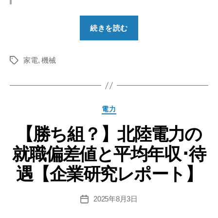
“【勝
続きを読む
ち
組？】
家電
,
機械
セ
タ
グ
イ
コ
ー
カ
電力
グ
テ
ル
【勝ち組？】北陸電力の
ゴ
リ
ー
就職偏差値と平均年収･待
ー
プ
の
遇【企業研究レポート】
就
職
2025年8月3日
投
偏
稿