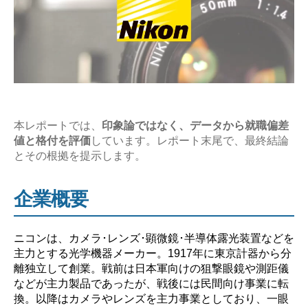
究
レ
ポ
ー
ト】”
本レポートでは、
印象論ではなく、データから就職偏差
値と格付を評価
しています。レポート末尾で、最終結論
とその根拠を提示します。
企業概要
ニコンは、カメラ･レンズ･顕微鏡･半導体露光装置などを
主力とする光学機器メーカー。1917年に東京計器から分
離独立して創業。戦前は日本軍向けの狙撃眼鏡や測距儀
などが主力製品であったが、戦後には民間向け事業に転
換。以降はカメラやレンズを主力事業としており、一眼