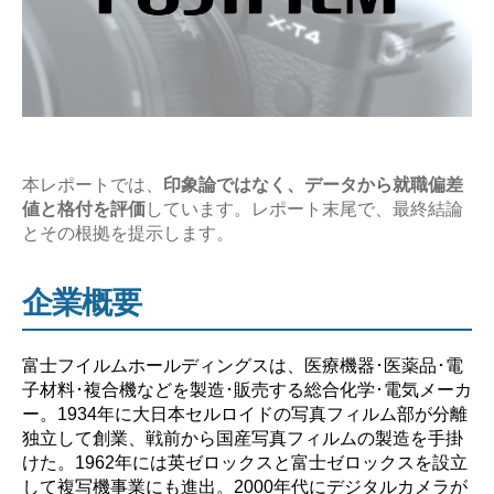
業
研
究
【激
務？
や
ば
本レポートでは、
印象論ではなく、データから就職偏差
値と格付を評価
しています。レポート末尾で、最終結論
い？】”
とその根拠を提示します。
企業概要
富士フイルムホールディングスは、医療機器･医薬品･電
子材料･複合機などを製造･販売する総合化学･電気メーカ
ー。1934年に大日本セルロイドの写真フィルム部が分離
独立して創業、戦前から国産写真フィルムの製造を手掛
けた。1962年には英ゼロックスと富士ゼロックスを設立
して複写機事業にも進出。2000年代にデジタルカメラが