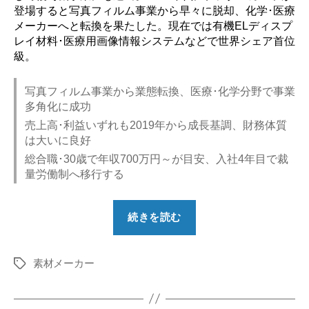
登場すると写真フィルム事業から早々に脱却、化学･医療
メーカーへと転換を果たした。現在では有機ELディスプ
レイ材料･医療用画像情報システムなどで世界シェア首位
級。
写真フィルム事業から業態転換、医療･化学分野で事業
多角化に成功
売上高･利益いずれも2019年から成長基調、財務体質
は大いに良好
総合職･30歳で年収700万円～が目安、入社4年目で裁
量労働制へ移行する
“【勝
続きを読む
ち
組？】
素材メーカー
富
タ
グ
士
フ