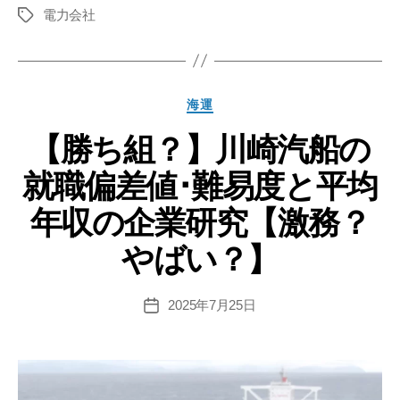
電力会社
関
タ
グ
西
電
力
カ
海運
の
テ
就
【勝ち組？】川崎汽船の
ゴ
リ
職
就職偏差値･難易度と平均
ー
偏
差
年収の企業研究【激務？
値･
やばい？】
難
易
度
2025年7月25日
投
稿
と
日
平
均