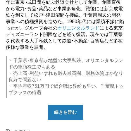
年に東京~成田間を結ぶ鉄道会社として創業、創業直後
から電力･食品･薬品など事業多角化。戦後には新京成電
鉄を創立して松戸~津田沼間を接続、千葉県周辺の開発
事業への積極投資を進めた。1980年代には業績不振に陥
ったが、グループ会社の
オリエンタルランド
による東京
ディズニーランド開園などを経て復活。現在では千葉県
を代表する大手私鉄として鉄道･不動産･百貨店など多種
多様な事業を展開。
・千葉県･東京都が地盤の大手私鉄、オリエンタルラン
ドの筆頭株主でもある
・売上高･利益いずれも過去最高圏、財務体質はかなり
良好で問題ない
・平均年収751万円で総合職は昇給も早い、千葉県トッ
プクラスの待遇
“【勝
続きを読む
ち
組？】