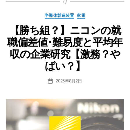
ダ
の
カ
半導体製造装置
家電
就
テ
職
【勝ち組？】ニコンの就
ゴ
リ
偏
職偏差値･難易度と平均年
ー
差
値
収の企業研究【激務？や
と
ばい？】
平
均
年
2025年8月2日
投
稿
収･
日
待
遇
【企
業
研