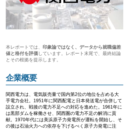
の
企
業
研
究
【激
本レポートでは、
印象論ではなく、データから就職偏差
値と格付を評価
しています。レポート末尾で、最終結論
務？
とその根拠を提示します。
や
ば
企業概要
い？】”
関西電力は、電気販売量で国内第2位の地位を占める大
手電力会社。1951年に関西配電と日本発送電が合併して
設立され、戦後の電力不足への対応を進めた。1961年に
は黒部ダムを稼働させ、関西圏の電力不足の解消に貢
献。1970年代には美浜原子力発電所が運転を開始し、そ
の後は石油火力への依存を下げるべく原子力発電に注