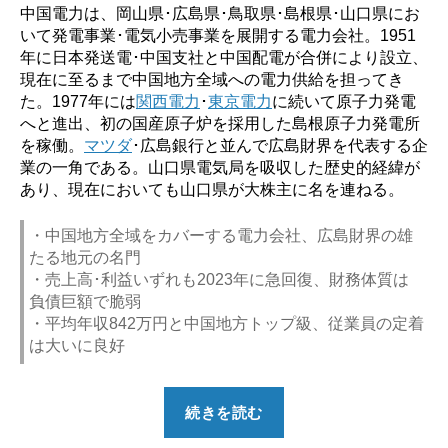
中国電力は、岡山県･広島県･鳥取県･島根県･山口県にお
いて発電事業･電気小売事業を展開する電力会社。1951
年に日本発送電･中国支社と中国配電が合併により設立、
現在に至るまで中国地方全域への電力供給を担ってき
た。1977年には
関西電力
･
東京電力
に続いて原子力発電
へと進出、初の国産原子炉を採用した島根原子力発電所
を稼働。
マツダ
･広島銀行と並んで広島財界を代表する企
業の一角である。山口県電気局を吸収した歴史的経緯が
あり、現在においても山口県が大株主に名を連ねる。
・中国地方全域をカバーする電力会社、広島財界の雄
たる地元の名門
・売上高･利益いずれも2023年に急回復、財務体質は
負債巨額で脆弱
・平均年収842万円と中国地方トップ級、従業員の定着
は大いに良好
“【勝
続きを読む
ち