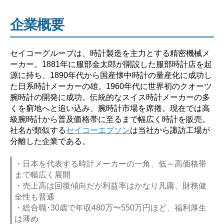
企業概要
セイコーグループは、時計製造を主力とする精密機械メ
ーカー。1881年に服部金太郎が開設した服部時計店を起
源に持ち、1890年代から国産懐中時計の量産化に成功し
た日系時計メーカーの雄。1960年代に世界初のクオーツ
腕時計の開発に成功。伝統的なスイス時計メーカーの多
くを窮地へと追い込み、腕時計市場を席捲。現在では高
級腕時計から普及価格帯に至るまで幅広く時計を販売。
社名が類似する
セイコーエプソン
は当社から諏訪工場が
分離した企業である。
・日本を代表する時計メーカーの一角、低～高価格帯
まで幅広く展開
・売上高は回復傾向だが利益率はかなり凡庸、財務健
全性も普通
・総合職･30歳で年収480万〜550万円ほど、福利厚生
は薄め