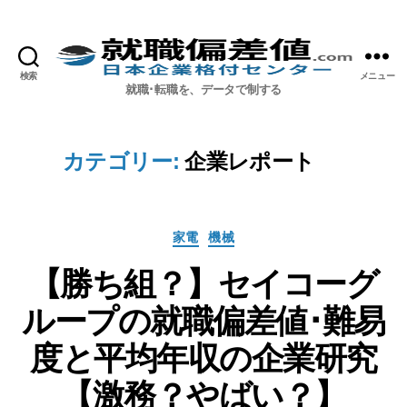
検索
メニュー
就職偏差値.com【公式】
就職･転職を、データで制する
カテゴリー:
企業レポート
カ
家電
機械
テ
【勝ち組？】セイコーグ
ゴ
リ
ループの就職偏差値･難易
ー
度と平均年収の企業研究
【激務？やばい？】