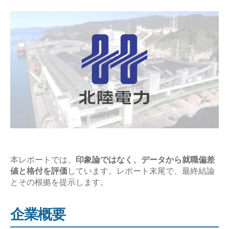
差
日
値･
難
易
度
と
平
均
年
収
の
企
本レポートでは、
印象論ではなく、データから就職偏差
業
値と格付を評価
しています。レポート末尾で、最終結論
研
とその根拠を提示します。
究
【激
企業概要
務？