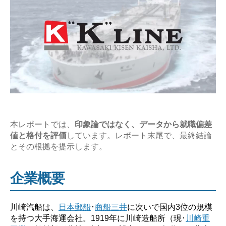
年
収
の
企
業
研
究
【激
務？
や
本レポートでは、
印象論ではなく、データから就職偏差
値と格付を評価
しています。レポート末尾で、最終結論
ば
とその根拠を提示します。
い？】”
企業概要
川崎汽船は、
日本郵船
･
商船三井
に次いで国内3位の規模
を持つ大手海運会社。1919年に川崎造船所（現･
川崎重