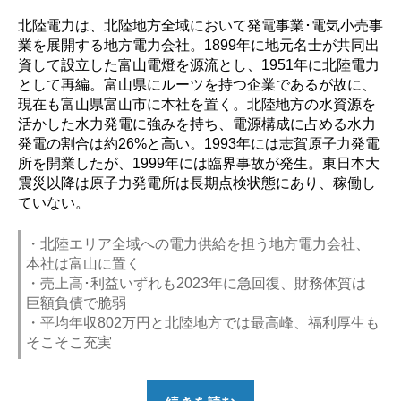
や
北陸電力は、北陸地方全域において発電事業･電気小売事
ば
業を展開する地方電力会社。1899年に地元名士が共同出
い？】”
資して設立した富山電燈を源流とし、1951年に北陸電力
として再編。富山県にルーツを持つ企業であるが故に、
現在も富山県富山市に本社を置く。北陸地方の水資源を
活かした水力発電に強みを持ち、電源構成に占める水力
発電の割合は約26%と高い。1993年には志賀原子力発電
所を開業したが、1999年には臨界事故が発生。東日本大
震災以降は原子力発電所は長期点検状態にあり、稼働し
ていない。
・北陸エリア全域への電力供給を担う地方電力会社、
本社は富山に置く
・売上高･利益いずれも2023年に急回復、財務体質は
巨額負債で脆弱
・平均年収802万円と北陸地方では最高峰、福利厚生も
そこそこ充実
“【勝