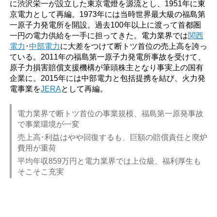
に渋沢栄一が設立した東京電燈を源流とし、1951年に東
京電力として再編。1973年には当時世界最大級の福島第
一原子力発電所を開設。過去100年以上に渡って首都圏
一円の電力供給を一手に担ってきた。電力業界では
関西
電力
･
中部電力
に大差をつけて断トツ首位の売上高を誇っ
ている。2011年の福島第一原子力発電所事故を受けて、
原子力損害賠償支援機構が筆頭株主となり事実上の国有
企業に。2015年には中部電力と包括提携を結び、火力発
電事業を
JERA
として再編。
電力業界で断トツ首位の事業規模、福島第一原発事故
で事業環境が一変
売上高･利益はやや回復するも、巨額の賠償責任と廃炉
費用が重荷
平均年収859万円と電力業界では上位級、福利厚生も
そこそこ充実