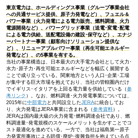
東京電力は、ホールディングス事業（グループ事業会社
への共通サービス提供、原子力発電など）、フュエル＆
パワー事業（火力発電による電力販売、燃料調達、火力
電源開発など）、パワーグリッド事業（送電･変電･配電
による電力供給、送配電設備の建設･保守など）、エナジ
ーパートナー事業（顧客向けソリューション提供な
ど）、リニューアブルパワー事業（再生可能エネルギー
発電など）、の5事業を有する。
当社の事業構造は、日本最大の大手電力会社として火力･
水力･原子力･再生可能エネルギーなどを幅広く展開する
ことで成り立っている。関東地方という人口･企業･工場
が集中する巨大市場を抱えており、当社の管轄圏内だけ
でイギリス･イタリアを上回る電力量を供給している（
参
考リンク
）。なお、燃料調達･火力発電事業については、
2015年に
中部電力
と共同設立した
JERA
に統合してお
り、火力発電はJERA事業に含まれる（
参考資料
）。
JERAは国内最大級の火力発電･燃料調達会社であり、燃
料調達量･発電規模のスケールメリットを生かすことでコ
スト最適化を進めている。一方で、当社は福島第一原子
力発電所事故による賠償･廃炉･復興負担を抱えている点