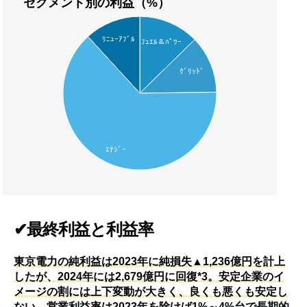
セグメント別の利益（%）
ﾘﾆｭｰｱﾌﾞﾙ
ﾌｭｴﾙ＆ﾊﾟﾜｰ
ｸﾞﾘｯﾄﾞ
ｴﾅｼﾞｰ
✔最終利益と利益率
東京電力の純利益は2023年に純損失▲1,236億円を計上
したが、2024年には2,679億円に回復*3。安定企業のイ
メージの割には上下変動が大きく、良くも悪くも安定し
ない。営業利益率は2023年を除けば1%～4%台で長期的