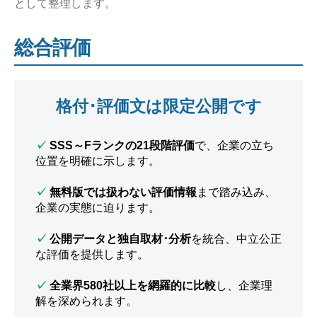
として整理します。
総合評価
格付･評価文は限定公開です
✓
SSS～Fランクの21段階評価
で、企業の立ち
位置を明確に示します。
✓
無料版では扱わない評価情報
まで踏み込み、
企業の実態に迫ります。
✓
公開データと独自取材･分析
を統合、中立公正
な評価を提供します。
✓
全業界580社以上を網羅的に比較
し、企業理
解を深められます。