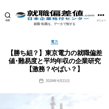
検索
メニュー
就職偏差値.com【公式】
就職･転職を、データで制する
カ
電力
テ
ゴ
【勝ち組？】東京電力の就職偏差
リ
値･難易度と平均年収の企業研究
ー
【激務？やばい？】
2026年4月21日
投
稿
日