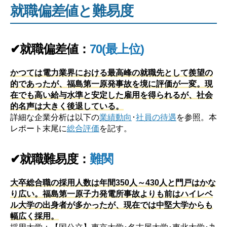
就職偏差値と難易度
✔就職偏差値：
70(最上位)
かつては電力業界における最高峰の就職先として羨望の
的であったが、福島第一原発事故を境に評価が一変。現
在でも高い給与水準と安定した雇用を得られるが、社会
的名声は大きく後退している。
詳細な企業分析は以下の
業績動向
･
社員の待遇
を参照。本
レポート末尾に
総合評価
を記す。
✔就職難易度：
難関
大卒総合職の採用人数は年間350人～430人と門戸はかな
り広い。福島第一原子力発電所事故よりも前はハイレベ
ル大学の出身者が多かったが、現在では中堅大学からも
幅広く採用。
採用大学：【国公立】東京大学･名古屋大学･東北大学･九