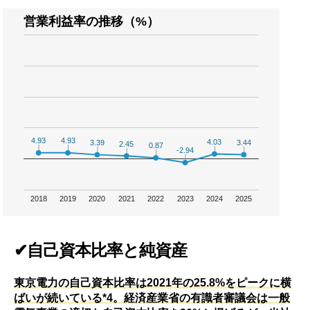
営業利益率の推移（%）
4.93
4.93
4.93
4.93
4.03
4.03
3.44
3.44
3.39
3.39
2.45
2.45
0.87
0.87
-2.94
-2.94
2018
2019
2020
2021
2022
2023
2024
2025
✔自己資本比率と純資産
東京電力の自己資本比率は2021年の25.8%をピークに横
ばいが続いている*4。経済産業省の有識者審議会は一般