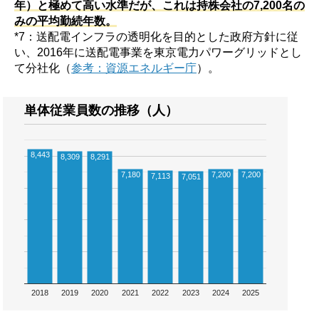
年）と極めて高い水準だが、これは持株会社の7,200名の
みの平均勤続年数。
*7：送配電インフラの透明化を目的とした政府方針に従
い、2016年に送配電事業を東京電力パワーグリッドとし
て分社化（
参考：資源エネルギー庁
）。
単体従業員数の推移（人）
8,443
8,309
8,291
7,180
7,200
7,200
7,113
7,051
2018
2019
2020
2021
2022
2023
2024
2025