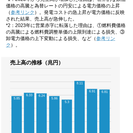
価格の高騰と為替レートの円安による電力価格の上昇
（
参考リンク
）。発電コストの急上昇が電力価格に反映
された結果、売上高が急伸した。
*2：2023年に営業赤字に転落した理由は、①燃料費価格
の高騰による燃料費調整単価の上限到達による損失、③
卸電力価格の上下変動による損失、など（
参考リン
ク
）。
売上高の推移（兆円）
8.11
6.91
6.81
6.33
6.24
5.85
5.86
5.3