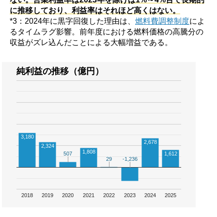
に推移しており、利益率はそれほど高くはない。
*3：2024年に黒字回復した理由は、
燃料費調整制度
によ
るタイムラグ影響。前年度における燃料価格の高騰分の
収益がズレ込んだことによる大幅増益である。
純利益の推移（億円）
3,180
2,678
2,324
1,808
507
507
1,612
29
29
-1,236
-1,236
2018
2019
2020
2021
2022
2023
2024
2025