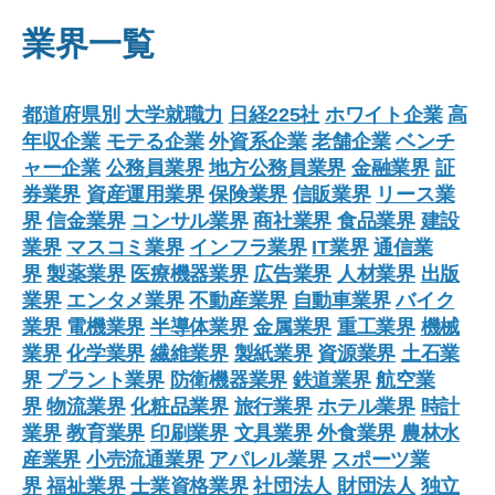
業界一覧
都道府県別
大学就職力
日経225社
ホワイト企業
高
年収企業
モテる企業
外資系企業
老舗企業
ベンチ
ャー企業
公務員業界
地方公務員業界
金融業界
証
券業界
資産運用業界
保険業界
信販業界
リース業
界
信金業界
コンサル業界
商社業界
食品業界
建設
業界
マスコミ業界
インフラ業界
IT業界
通信業
界
製薬業界
医療機器業界
広告業界
人材業界
出版
業界
エンタメ業界
不動産業界
自動車業界
バイク
業界
電機業界
半導体業界
金属業界
重工業界
機械
業界
化学業界
繊維業界
製紙業界
資源業界
土石業
界
プラント業界
防衛機器業界
鉄道業界
航空業
界
物流業界
化粧品業界
旅行業界
ホテル業界
時計
業界
教育業界
印刷業界
文具業界
外食業界
農林水
産業界
小売流通業界
アパレル業界
スポーツ業
界
福祉業界
士業資格業界
社団法人
財団法人
独立