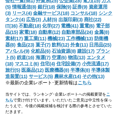
会社一覧(581)
外資系(25)
公企業(28)
電力(15)
ガス
(5)
情報通信(8)
銀行(18)
保険(9)
証券(9)
資産運用
(3)
リース(4)
金融サービス(18)
コンサル(18)
シンク
タンク(4)
広告(3)
人材(5)
出版印刷(3)
商社(22)
IT(36)
不動産(18)
化学(27)
電機(41)
重電(6)
電子部
品(15)
家電(18)
自動車(12)
自動車部品(24)
金属(8)
素材(17)
重工業(11)
機械(23)
工作機械(13)
防衛機
器(8)
食品(23)
菓子(7)
飲料(12)
外食(11)
日用品(25)
アパレル(9)
化粧品(6)
石油資源(8)
建設(17)
プラン
ト(5)
鉄道(16)
海運(7)
空運(6)
物流(13)
エンタメ
(18)
マスコミ(6)
住宅(4)
住宅設備(7)
小売流通(17)
旅行(5)
医薬品(12)
医療機器(8)
半導体(8)
半導体製
造装置(11)
サービス(5)
農林水産(14)
その他(13)
※最新の企業レポート･更新情報は
こちら
当サイトでは、ランキング･企業レポートへの掲載要望を
こ
ちら
で受け付けています。いただいたご意見は中立性を保っ
たうえで、今後の掲載候補を検討する際の参考とさせていた
だきます。