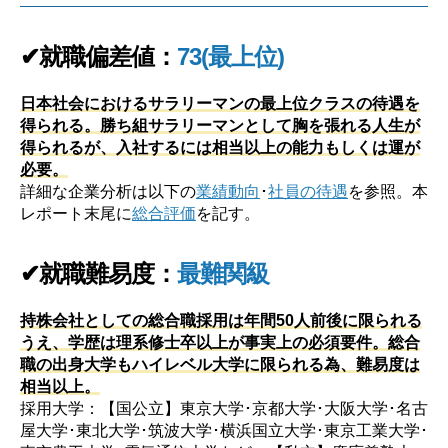
✔就職偏差値：
73(最上位)
日本社会におけるサラリーマンの最上位クラスの待遇を
得られる。勝ち組サラリーマンとして胸を張れる人生が
得られるが、入社するには相当以上の能力もしくは運が
必要。
詳細な企業分析は以下の
業績動向
･
社員の待遇
を参照。本
レポート末尾に
総合評価
を記す。
✔就職難易度：
最難関級
持株会社としての総合職採用は年間50人前後に限られる
うえ、学歴は理系修士卒以上が事実上の必須要件。総合
職の出身大学もハイレベル大学に限られる為、難易度は
相当以上。
採用大学：【国公立】東京大学･京都大学･大阪大学･名古
屋大学･東北大学･筑波大学･横浜国立大学･東京工業大学･