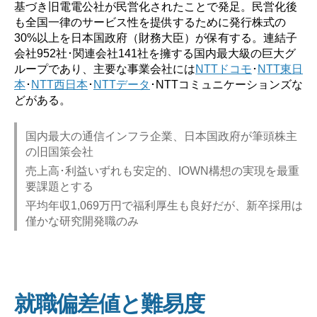
基づき旧電電公社が民営化されたことで発足。民営化後
も全国一律のサービス性を提供するために発行株式の
30%以上を日本国政府（財務大臣）が保有する。連結子
会社952社･関連会社141社を擁する国内最大級の巨大グ
ループであり、主要な事業会社には
NTTドコモ
･
NTT東日
本
･
NTT西日本
･
NTTデータ
･NTTコミュニケーションズな
どがある。
国内最大の通信インフラ企業、日本国政府が筆頭株主
の旧国策会社
売上高･利益いずれも安定的、IOWN構想の実現を最重
要課題とする
平均年収1,069万円で福利厚生も良好だが、新卒採用は
僅かな研究開発職のみ
就職偏差値と難易度