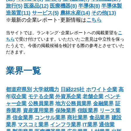
旅行(5)
医薬品(12)
医療機器(8)
半導体(8)
半導体製
造装置(11)
サービス(5)
農林水産(14)
その他(13)
※最新の企業レポート･更新情報は
こちら
当サイトでは、ランキング･企業レポートへの掲載要望を
こ
ちら
で受け付けています。いただいたご意見は中立性を保っ
たうえで、今後の掲載候補を検討する際の参考とさせていた
だきます。
業界一覧
都道府県別
大学就職力
日経225社
ホワイト企業
高
年収企業
モテる企業
外資系企業
老舗企業
ベンチ
ャー企業
公務員業界
地方公務員業界
金融業界
証
券業界
資産運用業界
保険業界
信販業界
リース業
界
信金業界
コンサル業界
商社業界
食品業界
建設
業界
マスコミ業界
インフラ業界
IT業界
通信業