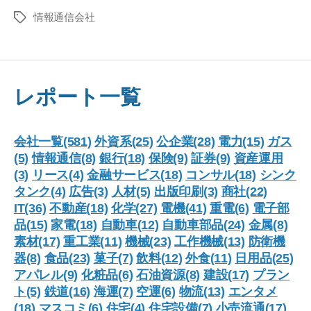
情報通信会社
タ
グ
レポート一覧
会社一覧(581)
外資系(25)
公企業(28)
電力(15)
ガス
(5)
情報通信(8)
銀行(18)
保険(9)
証券(9)
資産運用
(3)
リース(4)
金融サービス(18)
コンサル(18)
シンク
タンク(4)
広告(3)
人材(5)
出版印刷(3)
商社(22)
IT(36)
不動産(18)
化学(27)
電機(41)
重電(6)
電子部
品(15)
家電(18)
自動車(12)
自動車部品(24)
金属(8)
素材(17)
重工業(11)
機械(23)
工作機械(13)
防衛機
器(8)
食品(23)
菓子(7)
飲料(12)
外食(11)
日用品(25)
アパレル(9)
化粧品(6)
石油資源(8)
建設(17)
プラン
ト(5)
鉄道(16)
海運(7)
空運(6)
物流(13)
エンタメ
(18)
マスコミ(6)
住宅(4)
住宅設備(7)
小売流通(17)