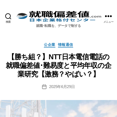
検索
メニュー
就職偏差値.com【公式】
就職･転職を、データで制する
カ
公企業
情報通信
テ
ゴ
【勝ち組？】NTT日本電信電話の
リ
就職偏差値･難易度と平均年収の企
ー
業研究【激務？やばい？】
2025年6月29日
投
稿
日