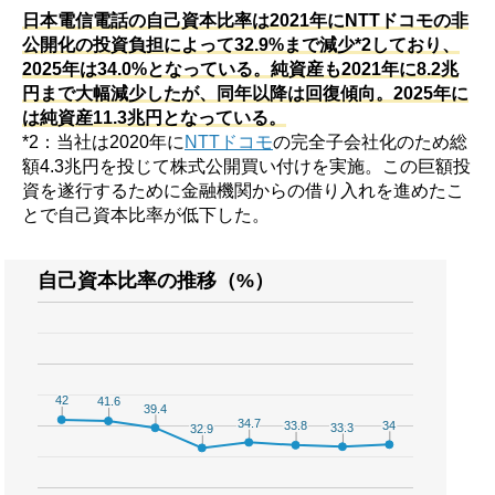
日本電信電話の自己資本比率は2021年にNTTドコモの非
公開化の投資負担によって32.9%まで減少*2しており、
2025年は34.0%となっている。純資産も2021年に8.2兆
円まで大幅減少したが、同年以降は回復傾向。2025年に
は純資産11.3兆円となっている。
*2：当社は2020年に
NTTドコモ
の完全子会社化のため総
額4.3兆円を投じて株式公開買い付けを実施。この巨額投
資を遂行するために金融機関からの借り入れを進めたこ
とで自己資本比率が低下した。
自己資本比率の推移（%）
42
42
41.6
41.6
39.4
39.4
34.7
34.7
34
34
33.8
33.8
33.3
33.3
32.9
32.9