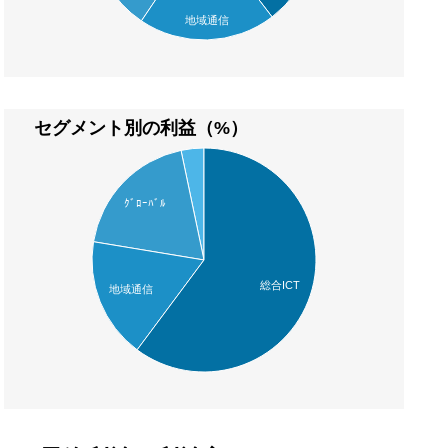
地域通信
セグメント別の利益（%）
ｸﾞﾛｰﾊﾞﾙ
総合ICT
地域通信