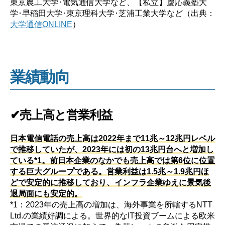
東京農工大学･電気通信大学など、【私立】慶応義塾大
学･早稲田大学･東京理科大学･芝浦工業大学など（出典：
大学通信ONLINE
）
業績動向
✔売上高と営業利益
日本電信電話の売上高は2022年まで11兆～12兆円レベル
で推移していたが、2023年には初の13兆円台へと増加し
ている*1。前日本企業のなかでも売上高では第6位に位置
する巨大グループである。営業利益は1.5兆～1.9兆円ほ
どで安定的に推移しており、インフラ企業ゆえに景気後
退局面にも安定的。
*1：2023年の売上高の増加は、海外事業を所轄するNTT
Ltd.の業績好調による。世界的なIT投資ブームによる欧米