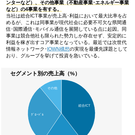
ンターなど）、その他事業（不動産事業･エネルギー事業
など）の4事業を有する。
当社は総合ICT事業が売上高･利益において最大比率を占
めるが、これは同事業が現代社会に必要不可欠な県間通
信･国際通信･モバイル通信を展開している点に起因。同
事業は競合他社も限られた勢力しか存在せず、安定的に
利益を稼ぎ出すコア事業となっている。最近では次世代
情報ネットワーク･
IOWN構想
の実現を最優先課題として
おり、グループを挙げて投資を急いでいる。
セグメント別の売上高（%）
その他
総合ICT
ｸﾞﾛｰﾊﾞﾙ