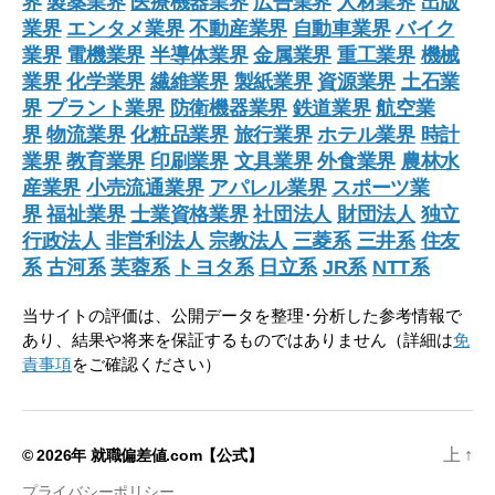
界
製薬業界
医療機器業界
広告業界
人材業界
出版
業界
エンタメ業界
不動産業界
自動車業界
バイク
業界
電機業界
半導体業界
金属業界
重工業界
機械
業界
化学業界
繊維業界
製紙業界
資源業界
土石業
界
プラント業界
防衛機器業界
鉄道業界
航空業
界
物流業界
化粧品業界
旅行業界
ホテル業界
時計
業界
教育業界
印刷業界
文具業界
外食業界
農林水
産業界
小売流通業界
アパレル業界
スポーツ業
界
福祉業界
士業資格業界
社団法人
財団法人
独立
行政法人
非営利法人
宗教法人
三菱系
三井系
住友
系
古河系
芙蓉系
トヨタ系
日立系
JR系
NTT系
当サイトの評価は、公開データを整理･分析した参考情報で
あり、結果や将来を保証するものではありません（詳細は
免
責事項
をご確認ください）
上
↑
© 2026年
就職偏差値.com【公式】
プライバシーポリシー