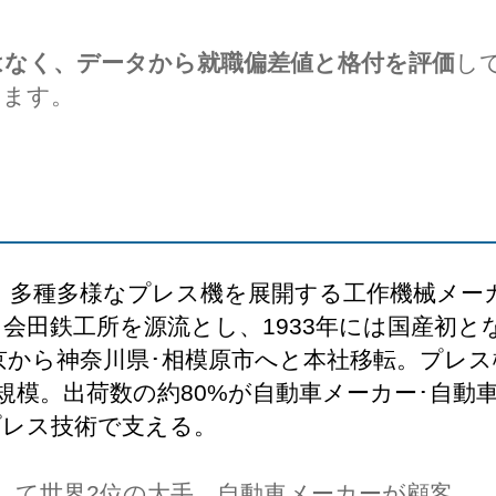
はなく、データから就職偏差値と格付を評価
し
します。
多種多様なプレス機を展開する工作機械メーカ
会田鉄工所を源流とし、1933年には国産初
東京から神奈川県･相模原市へと本社移転。プレ
規模。出荷数の約80%が自動車メーカー･自動
プレス技術で支える。
して世界2位の大手、自動車メーカーが顧客