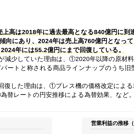
高は2018年に過去最高となる840億円に到達し
傾向にあり、2024年は売上高760億円となってい
2024年には55.2億円にまで回復している。
利益が減少していた理由は、①2020年以降の原
デパートと称される商品ラインナップのうち旧
利益が回復した理由は、①プレス機の価格改定によ
③為替レートの円安推移による為替効果、など
営業利益の推移（