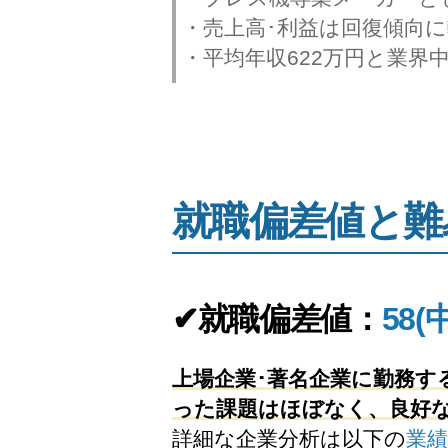
・売上高･利益は回復傾向
・平均年収622万円と業界
就職偏差値と難
✔就職偏差値：
58(
上場企業･著名企業に勤務
った課題はほぼなく、良好
詳細な企業分析は以下の
業績