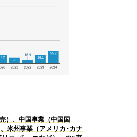
55.2
15.4
15.4
7.2
36.1
25
020
2021
2022
2023
2024
売）、中国事業（中国国
）、米州事業（アメリカ･カナ