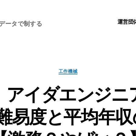
運営団
、データで制する
カ
工作機械
テ
ゴ
】アイダエンジニ
リ
ー
･難易度と平均年収