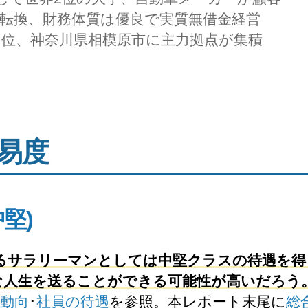
に転換、財務体質は優良で実質無借金経営
中位、神奈川県相模原市に主力拠点が集積
易度
中堅)
するサラリーマンとしては中堅クラスの待遇を得
な人生を送ることができる可能性が高いだろう
動向
･
社員の待遇
を参照。本レポート末尾に
総