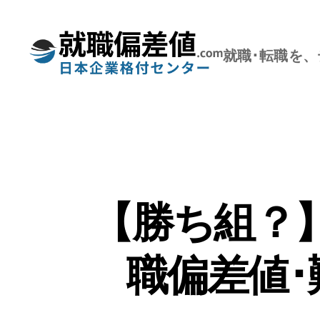
就職･転職を
就
職
偏
差
値.com【公
式】
【勝ち組？
職偏差値