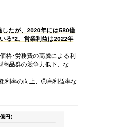
たが、2020年には580億
る*2。営業利益は2022年
材料価格･労務費の高騰による利
型商品群の競争力低下、な
る粗利率の向上、②高利益率な
。
億円）