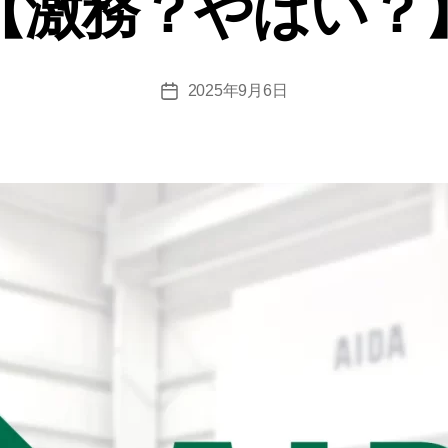
【激務？やばい？
2025年9月6日
投
稿
日