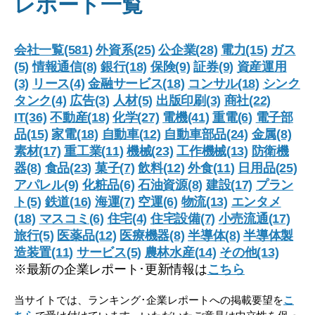
レポート一覧
会社一覧(581)
外資系(25)
公企業(28)
電力(15)
ガス
(5)
情報通信(8)
銀行(18)
保険(9)
証券(9)
資産運用
(3)
リース(4)
金融サービス(18)
コンサル(18)
シンク
タンク(4)
広告(3)
人材(5)
出版印刷(3)
商社(22)
IT(36)
不動産(18)
化学(27)
電機(41)
重電(6)
電子部
品(15)
家電(18)
自動車(12)
自動車部品(24)
金属(8)
素材(17)
重工業(11)
機械(23)
工作機械(13)
防衛機
器(8)
食品(23)
菓子(7)
飲料(12)
外食(11)
日用品(25)
アパレル(9)
化粧品(6)
石油資源(8)
建設(17)
プラン
ト(5)
鉄道(16)
海運(7)
空運(6)
物流(13)
エンタメ
(18)
マスコミ(6)
住宅(4)
住宅設備(7)
小売流通(17)
旅行(5)
医薬品(12)
医療機器(8)
半導体(8)
半導体製
造装置(11)
サービス(5)
農林水産(14)
その他(13)
※最新の企業レポート･更新情報は
こちら
当サイトでは、ランキング･企業レポートへの掲載要望を
こ