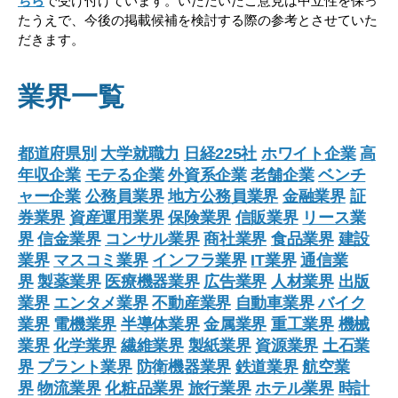
ちら
で受け付けています。いただいたご意見は中立性を保っ
たうえで、今後の掲載候補を検討する際の参考とさせていた
だきます。
業界一覧
都道府県別
大学就職力
日経225社
ホワイト企業
高
年収企業
モテる企業
外資系企業
老舗企業
ベンチ
ャー企業
公務員業界
地方公務員業界
金融業界
証
券業界
資産運用業界
保険業界
信販業界
リース業
界
信金業界
コンサル業界
商社業界
食品業界
建設
業界
マスコミ業界
インフラ業界
IT業界
通信業
界
製薬業界
医療機器業界
広告業界
人材業界
出版
業界
エンタメ業界
不動産業界
自動車業界
バイク
業界
電機業界
半導体業界
金属業界
重工業界
機械
業界
化学業界
繊維業界
製紙業界
資源業界
土石業
界
プラント業界
防衛機器業界
鉄道業界
航空業
界
物流業界
化粧品業界
旅行業界
ホテル業界
時計