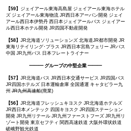
【59】
ジェイアール東海高島屋 ジェイアール東海ホテル
ズ ジェイアール東海物流 JR西日本アーバン開発 ジェイ
アール西日本伊勢丹 西日本ジェイアールバス ジェイアー
ル西日本ホテル開発 JR四国不動産開発
【58】
JR北海道ソリューションズ 北海道JR都市開発 JR
東海リテイリング･プラス JR西日本宮島フェリー JRバス
中国 JR九州バス 日本フレートライナー
━━━ グループの中堅企業 ━━━
【57】
JR北海道バス JR西日本交通サービス JR四国バス
JR四国ホテルズ 日本運輸倉庫 全国通運 キャタピラー九
州
JR九州高速船
(廃業)
【56】
JR北海道フレッシュキヨスク JR北海道ホテルズ
JR西日本メンテック 四国キヨスク JR四国ステーション
開発 JR九州リテール JR九州ファーストフーズ JR九州リ
ゾート開発 東京セフティ 関西高速鉄道 大阪外環状鉄道
嵯峨野観光鉄道