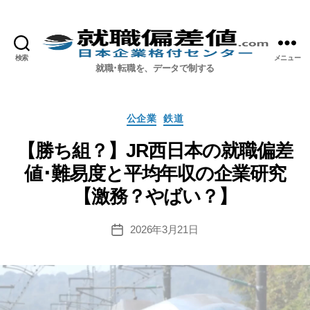
検索
メニュー
就職偏差値.com【公式】
就職･転職を、データで制する
カ
公企業
鉄道
テ
ゴ
【勝ち組？】JR西日本の就職偏差
リ
値･難易度と平均年収の企業研究
ー
【激務？やばい？】
2026年3月21日
投
稿
日