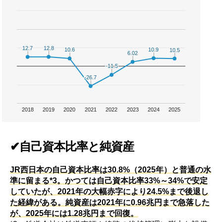
12.8
12.8
12.7
12.7
10.9
10.9
10.6
10.6
10.5
10.5
6.02
6.02
-11.5
-11.5
-26.7
-26.7
2018
2019
2020
2021
2022
2023
2024
2025
✔自己資本比率と純資産
JR西日本の自己資本比率は30.8%（2025年）と普通の水
準に留まる*3。かつては自己資本比率33%～34%で安定
していたが、2021年の大幅赤字により24.5%まで後退し
た経緯がある。純資産は2021年に0.96兆円まで急落した
が、2025年には1.28兆円まで回復。