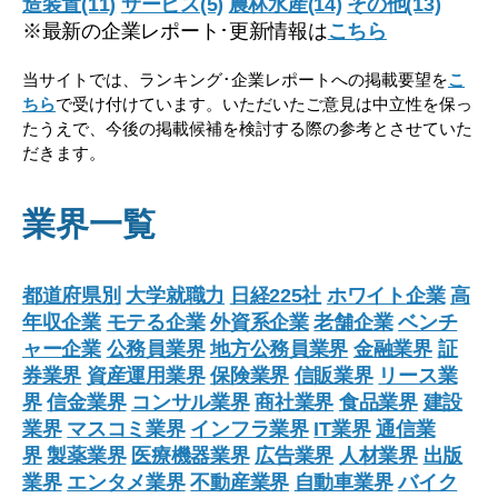
造装置(11)
サービス(5)
農林水産(14)
その他(13)
※最新の企業レポート･更新情報は
こちら
当サイトでは、ランキング･企業レポートへの掲載要望を
こ
ちら
で受け付けています。いただいたご意見は中立性を保っ
たうえで、今後の掲載候補を検討する際の参考とさせていた
だきます。
業界一覧
都道府県別
大学就職力
日経225社
ホワイト企業
高
年収企業
モテる企業
外資系企業
老舗企業
ベンチ
ャー企業
公務員業界
地方公務員業界
金融業界
証
券業界
資産運用業界
保険業界
信販業界
リース業
界
信金業界
コンサル業界
商社業界
食品業界
建設
業界
マスコミ業界
インフラ業界
IT業界
通信業
界
製薬業界
医療機器業界
広告業界
人材業界
出版
業界
エンタメ業界
不動産業界
自動車業界
バイク