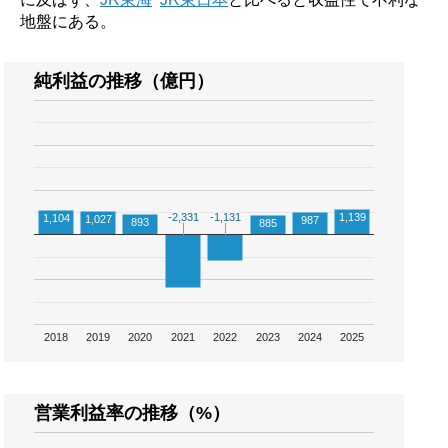
地盤にある。
純利益の推移（億円）
-2,331
-2,331
-1,131
-1,131
1,139
1,104
1,027
987
893
885
2018
2019
2020
2021
2022
2023
2024
2025
営業利益率の推移（%）