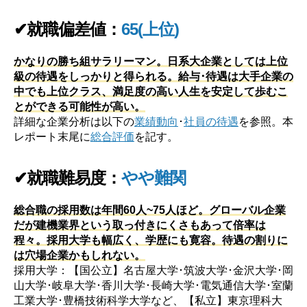
✔就職偏差値：
65(上位)
かなりの勝ち組サラリーマン。日系大企業としては上位
級の待遇をしっかりと得られる。給与･待遇は大手企業の
中でも上位クラス、満足度の高い人生を安定して歩むこ
とができる可能性が高い。
詳細な企業分析は以下の
業績動向
･
社員の待遇
を参照。本
レポート末尾に
総合評価
を記す。
✔就職難易度：
やや難関
総合職の採用数は年間60人~75人ほど。グローバル企業
だが建機業界という取っ付きにくさもあって倍率は
程々。採用大学も幅広く、学歴にも寛容。待遇の割りに
は穴場企業かもしれない。
採用大学：【国公立】名古屋大学･筑波大学･金沢大学･岡
山大学･岐阜大学･香川大学･長崎大学･電気通信大学･室蘭
工業大学･豊橋技術科学大学など、【私立】東京理科大