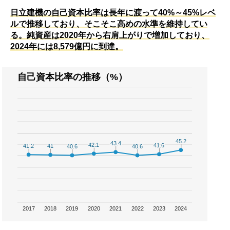
日立建機の自己資本比率は長年に渡って40%～45%レベ
ルで推移しており、そこそこ高めの水準を維持してい
る。純資産は2020年から右肩上がりで増加しており、
2024年には8,579億円に到達。
自己資本比率の推移（%）
45.2
45.2
43.4
43.4
42.1
42.1
41.6
41.6
41.2
41.2
41
41
40.6
40.6
40.6
40.6
2017
2018
2019
2020
2021
2022
2023
2024