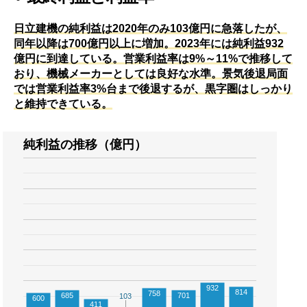
日立建機の純利益は2020年のみ103億円に急落したが、
同年以降は700億円以上に増加。2023年には純利益932
億円に到達している。営業利益率は9%～11%で推移して
おり、機械メーカーとしては良好な水準。景気後退局面
では営業利益率3%台まで後退するが、黒字圏はしっかり
と維持できている。
純利益の推移（億円）
932
814
758
685
701
103
103
600
411