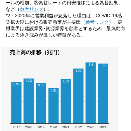
ールの増加、③為替レートの円安推移による為替効果、
など（
参考リンク
）。
*2：2020年に営業利益が急落した理由は、COVID-19感
染拡大期における販売急落が主要因（
参考リンク
）。建
機業界は建設業界･資源業界を顧客とするため、景気動向
による浮き沈みが激しい特徴がある。
売上高の推移（兆円）
1.4
1.37
1.26
1.03
1.02
0.95
0.93
0.81
2017
2018
2019
2020
2021
2022
2023
2024