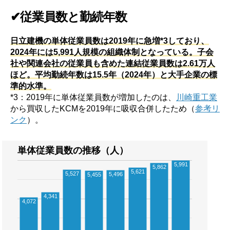
✔従業員数と勤続年数
日立建機の単体従業員数は2019年に急増*3しており、
2024年には5,991人規模の組織体制となっている。子会
社や関連会社の従業員も含めた連結従業員数は2.61万人
ほど。平均勤続年数は15.5年（2024年）と大手企業の標
準的水準。
*3：2019年に単体従業員数が増加したのは、
川崎重工業
から買収したKCMを2019年に吸収合併したため（
参考リ
ンク
）。
単体従業員数の推移（人）
5,991
5,862
5,621
5,527
5,496
5,455
4,341
4,072