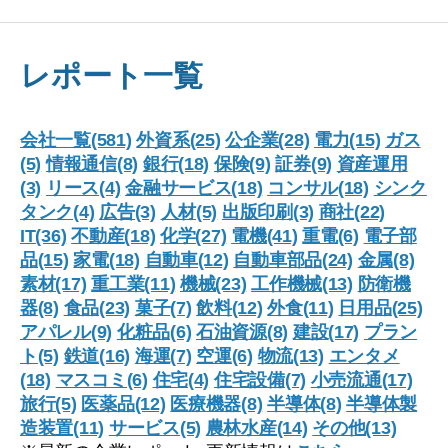
レポート一覧
会社一覧(581)
外資系(25)
公企業(28)
電力(15)
ガス
(5)
情報通信(8)
銀行(18)
保険(9)
証券(9)
資産運用
(3)
リース(4)
金融サービス(18)
コンサル(18)
シンク
タンク(4)
広告(3)
人材(5)
出版印刷(3)
商社(22)
IT(36)
不動産(18)
化学(27)
電機(41)
重電(6)
電子部
品(15)
家電(18)
自動車(12)
自動車部品(24)
金属(8)
素材(17)
重工業(11)
機械(23)
工作機械(13)
防衛機
器(8)
食品(23)
菓子(7)
飲料(12)
外食(11)
日用品(25)
アパレル(9)
化粧品(6)
石油資源(8)
建設(17)
プラン
ト(5)
鉄道(16)
海運(7)
空運(6)
物流(13)
エンタメ
(18)
マスコミ(6)
住宅(4)
住宅設備(7)
小売流通(17)
旅行(5)
医薬品(12)
医療機器(8)
半導体(8)
半導体製
造装置(11)
サービス(5)
農林水産(14)
その他(13)