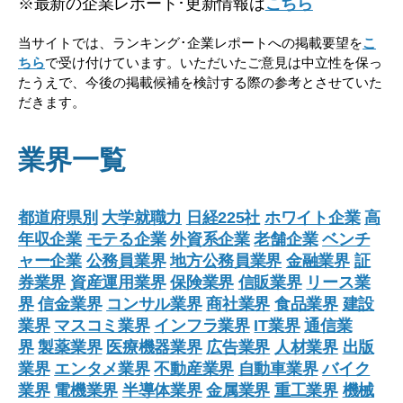
※最新の企業レポート･更新情報は
こちら
当サイトでは、ランキング･企業レポートへの掲載要望を
こ
ちら
で受け付けています。いただいたご意見は中立性を保っ
たうえで、今後の掲載候補を検討する際の参考とさせていた
だきます。
業界一覧
都道府県別
大学就職力
日経225社
ホワイト企業
高
年収企業
モテる企業
外資系企業
老舗企業
ベンチ
ャー企業
公務員業界
地方公務員業界
金融業界
証
券業界
資産運用業界
保険業界
信販業界
リース業
界
信金業界
コンサル業界
商社業界
食品業界
建設
業界
マスコミ業界
インフラ業界
IT業界
通信業
界
製薬業界
医療機器業界
広告業界
人材業界
出版
業界
エンタメ業界
不動産業界
自動車業界
バイク
業界
電機業界
半導体業界
金属業界
重工業界
機械