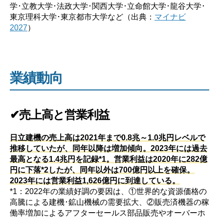
学･立教大学･法政大学･関西大学･立命館大学･龍谷大学･
東京理科大学･東京都市大学など（出典：
マイナビ
2027
）
業績動向
✔売上高と営業利益
日立建機の売上高は2021年まで0.8兆～1.0兆円レベルで
推移していたが、同年以降は増加傾向。2023年には過去
最高となる1.4兆円を記録*1。営業利益は2020年に282億
円に下落*2したが、同年以外は700億円以上を確保。
2023年には営業利益1,626億円に到達している。
*1：2022年の業績好調の要因は、①世界的な資源価格の
高騰による建機･鉱山機械の需要拡大、②販売済機器の稼
働率増加によるアフターセールス部品販売やオーバーホ