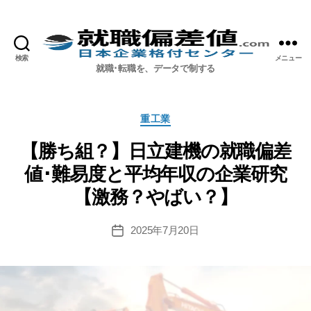
検索
メニュー
就職偏差値.com【公式】
就職･転職を、データで制する
カ
重工業
テ
ゴ
【勝ち組？】日立建機の就職偏差
リ
値･難易度と平均年収の企業研究
ー
【激務？やばい？】
2025年7月20日
投
稿
日