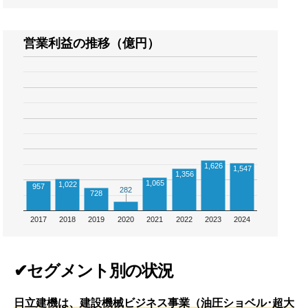
営業利益の推移（億円）
1,626
1,547
1,356
1,065
1,022
957
282
282
728
2017
2018
2019
2020
2021
2022
2023
2024
✔セグメント別の状況
日立建機は、建設機械ビジネス事業（油圧ショベル･超大