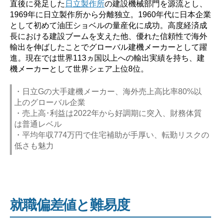
直後に発足した
日立製作所
の建設機械部門を源流とし、
1969年に日立製作所から分離独立。1960年代に日本企業
として初めて油圧ショベルの量産化に成功。高度経済成
長における建設ブームを支えた他、優れた信頼性で海外
輸出を伸ばしたことでグローバル建機メーカーとして躍
進。現在では世界113ヵ国以上への輸出実績を持ち、建
機メーカーとして世界シェア上位8位。
・日立Gの大手建機メーカー、海外売上高比率80%以
上のグローバル企業
・売上高･利益は2022年から好調期に突入、財務体質
は普通レベル
・平均年収774万円で住宅補助が手厚い、転勤リスクの
低さも魅力
就職偏差値と難易度