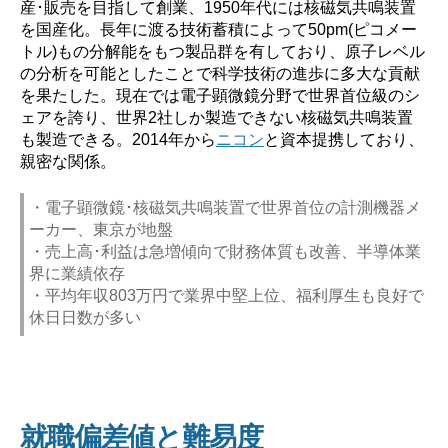
産･販売を目指して創業、1950年代には核磁気共鳴装置
を国産化。長年に渡る技術蓄積によって50pm(ピコメー
トル)もの分解能をもつ製品群を有しており、原子レベル
の分析を可能としたことで科学技術の進歩に多大な貢献
を果たした。現在では電子顕微鏡分野で世界首位級のシ
ェアを誇り、世界2社しか製造できない核磁気共鳴装置
も製造できる。2014年から
ニコン
と資本提携しており、
親密な関係。
・電子顕微鏡･核磁気共鳴装置で世界首位の計測機器メ
ーカー、東京が地盤
・売上高･利益は急増傾向で財務体質も改善、半導体業
界に業績依存
・平均年収803万円で業界中堅上位、福利厚生も良好で
休日日数が多い
就職偏差値と難易度