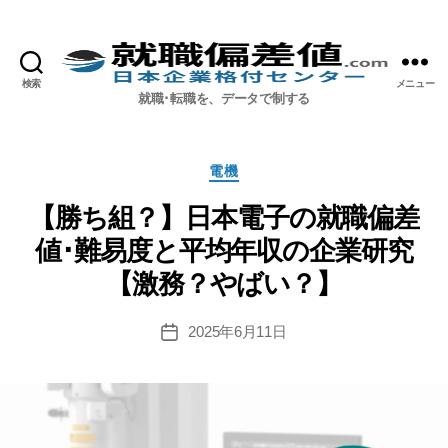
検索
メニュー
就職偏差値.com【公式】
就職･転職を、データで制する
カ
電機
テ
ゴ
【勝ち組？】日本電子の就職偏差
リ
値･難易度と平均年収の企業研究
ー
【激務？やばい？】
2025年6月11日
投
稿
日