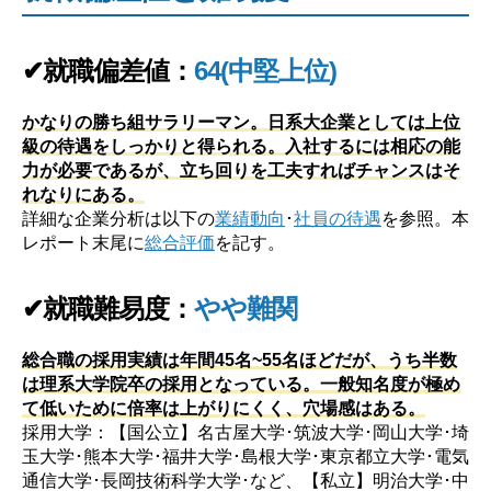
✔就職偏差値：
64(中堅上位)
かなりの勝ち組サラリーマン。日系大企業としては上位
級の待遇をしっかりと得られる。入社するには相応の能
力が必要であるが、立ち回りを工夫すればチャンスはそ
れなりにある。
詳細な企業分析は以下の
業績動向
･
社員の待遇
を参照。本
レポート末尾に
総合評価
を記す。
✔就職難易度：
やや難関
総合職の採用実績は年間45名~55名ほどだが、うち半数
は理系大学院卒の採用となっている。一般知名度が極め
て低いために倍率は上がりにくく、穴場感はある。
採用大学：【国公立】名古屋大学･筑波大学･岡山大学･埼
玉大学･熊本大学･福井大学･島根大学･東京都立大学･電気
通信大学･長岡技術科学大学･など、【私立】明治大学･中