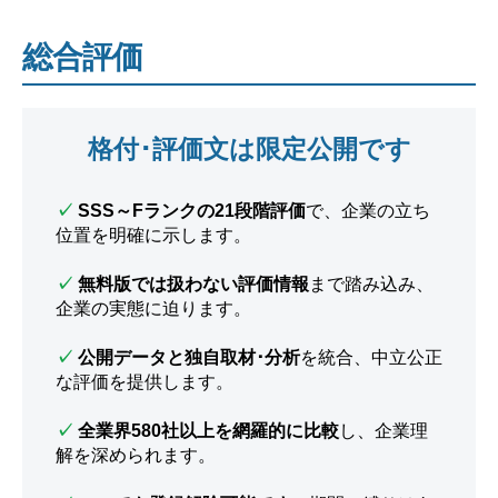
総合評価
格付･評価文は限定公開です
✓
SSS～Fランクの21段階評価
で、企業の立ち
位置を明確に示します。
✓
無料版では扱わない評価情報
まで踏み込み、
企業の実態に迫ります。
✓
公開データと独自取材･分析
を統合、中立公正
な評価を提供します。
✓
全業界580社以上を網羅的に比較
し、企業理
解を深められます。