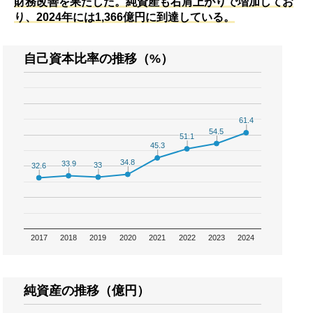
財務改善を果たした。純資産も右肩上がりで増加してお
り、2024年には1,366億円に到達している。
自己資本比率の推移（%）
61.4
61.4
54.5
54.5
51.1
51.1
45.3
45.3
34.8
34.8
33.9
33.9
33
33
32.6
32.6
2017
2018
2019
2020
2021
2022
2023
2024
純資産の推移（億円）