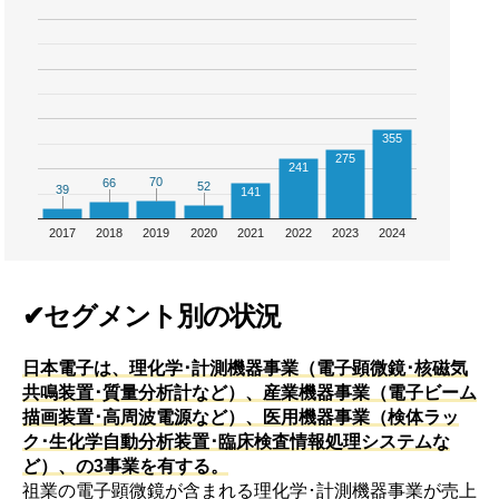
355
275
241
70
70
66
66
52
52
39
39
141
2017
2018
2019
2020
2021
2022
2023
2024
✔セグメント別の状況
日本電子は、理化学･計測機器事業（電子顕微鏡･核磁気
共鳴装置･質量分析計など）、産業機器事業（電子ビーム
描画装置･高周波電源など）、医用機器事業（検体ラッ
ク･生化学自動分析装置･臨床検査情報処理システムな
ど）、の3事業を有する。
祖業の電子顕微鏡が含まれる理化学･計測機器事業が売上