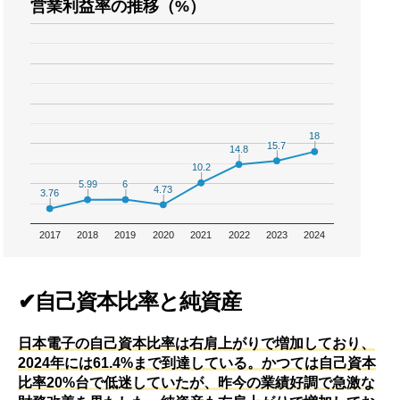
営業利益率の推移（%）
18
18
15.7
15.7
14.8
14.8
10.2
10.2
6
6
5.99
5.99
4.73
4.73
3.76
3.76
2017
2018
2019
2020
2021
2022
2023
2024
✔自己資本比率と純資産
日本電子の自己資本比率は右肩上がりで増加しており、
2024年には61.4%まで到達している。かつては自己資本
比率20%台で低迷していたが、昨今の業績好調で急激な