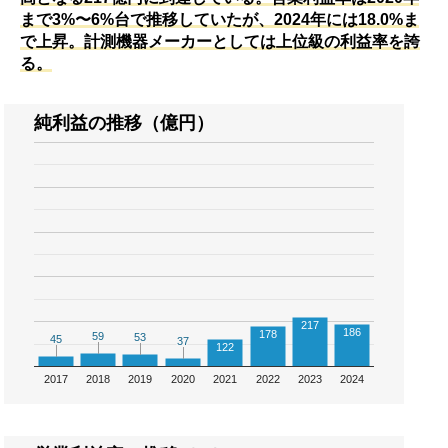
まで3%〜6%台で推移していたが、2024年には18.0%ま
で上昇。計測機器メーカーとしては上位級の利益率を誇
る。
純利益の推移（億円）
217
186
178
59
59
53
53
45
45
37
37
122
2017
2018
2019
2020
2021
2022
2023
2024