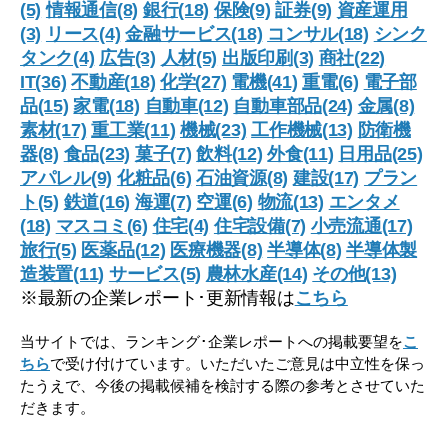
(5)
情報通信(8)
銀行(18)
保険(9)
証券(9)
資産運用
(3)
リース(4)
金融サービス(18)
コンサル(18)
シンク
タンク(4)
広告(3)
人材(5)
出版印刷(3)
商社(22)
IT(36)
不動産(18)
化学(27)
電機(41)
重電(6)
電子部
品(15)
家電(18)
自動車(12)
自動車部品(24)
金属(8)
素材(17)
重工業(11)
機械(23)
工作機械(13)
防衛機
器(8)
食品(23)
菓子(7)
飲料(12)
外食(11)
日用品(25)
アパレル(9)
化粧品(6)
石油資源(8)
建設(17)
プラン
ト(5)
鉄道(16)
海運(7)
空運(6)
物流(13)
エンタメ
(18)
マスコミ(6)
住宅(4)
住宅設備(7)
小売流通(17)
旅行(5)
医薬品(12)
医療機器(8)
半導体(8)
半導体製
造装置(11)
サービス(5)
農林水産(14)
その他(13)
※最新の企業レポート･更新情報は
こちら
当サイトでは、ランキング･企業レポートへの掲載要望を
こ
ちら
で受け付けています。いただいたご意見は中立性を保っ
たうえで、今後の掲載候補を検討する際の参考とさせていた
だきます。