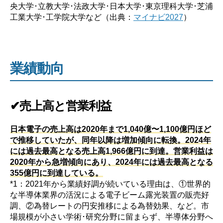
央大学･立教大学･法政大学･日本大学･東京理科大学･芝浦
工業大学･工学院大学など（出典：
マイナビ2027
）
業績動向
✔売上高と営業利益
日本電子の売上高は2020年まで1,040億〜1,100億円ほど
で推移していたが、同年以降は増加傾向に転換。2024年
には過去最高となる売上高1,966億円に到達。営業利益は
2020年から急増傾向にあり、2024年には過去最高となる
355億円に到達している。
*1：2021年から業績好調が続いている理由は、①世界的
な半導体業界の活況による電子ビーム露光装置の販売好
調、②為替レートの円安推移による為替効果、など。市
場規模が小さい学術･研究分野に留まらず、半導体分野へ