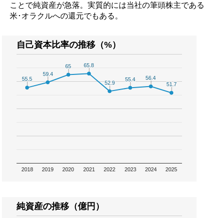
ことで純資産が急落。実質的には当社の筆頭株主である
米･オラクルへの還元でもある。
自己資本比率の推移（%）
65.8
65.8
65
65
59.4
59.4
56.4
56.4
55.5
55.5
55.4
55.4
52.9
52.9
51.7
51.7
2018
2019
2020
2021
2022
2023
2024
2025
純資産の推移（億円）