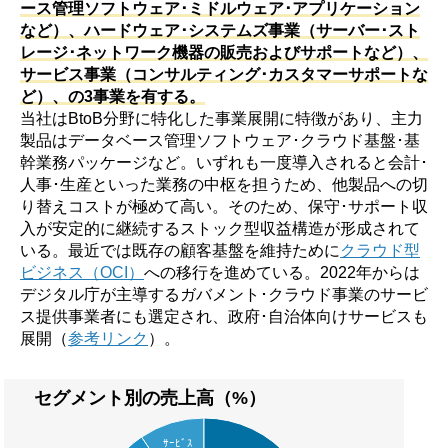
ース管理ソフトウェア･ミドルウェア･アプリケーション
など）、ハードウェア･システムズ事業（サーバー･スト
レージ･ネットワーク機器の販売およびサポートなど）、
サービス事業（コンサルティング･カスタマーサポートな
ど）、の3事業を有する。
当社はBtoB分野に特化した事業展開に特徴があり、主力
製品はデータベース管理ソフトウェア･クラウド基盤･基
幹業務パッケージなど。いずれも一度導入されると会計･
人事･生産といった業務の中枢を担うため、他製品への切
り替えコストが極めて高い。そのため、保守･サポート収
入が安定的に継続するストック型収益構造が形成されて
いる。最近では既存の顧客基盤を維持ために
クラウド型
ビジネス（OCI）
への移行を進めている。2022年からは
デジタル庁が主導するガバメント･クラウド事業のサービ
ス提供事業者にも選定され、政府･自治体向けサービスも
展開（
参考リンク
）。
セグメント別の売上高（%）
ｻｰﾋﾞｽ