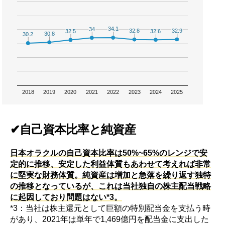
34.1
34.1
34
34
32.9
32.9
32.8
32.8
32.6
32.6
32.5
32.5
30.8
30.8
30.2
30.2
2018
2019
2020
2021
2022
2023
2024
2025
✔自己資本比率と純資産
日本オラクルの自己資本比率は50%~65%のレンジで安
定的に推移、安定した利益体質もあわせて考えれば非常
に堅実な財務体質。純資産は増加と急落を繰り返す独特
の推移となっているが、これは当社独自の株主配当戦略
に起因しており問題はない*3。
*3：当社は株主還元として巨額の特別配当金を支払う時
があり、2021年は単年で1,469億円を配当金に支出した