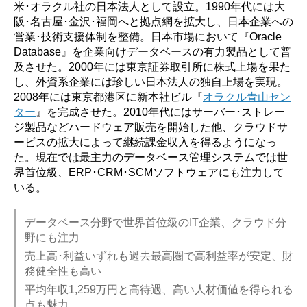
米･オラクル社の日本法人として設立。1990年代には大
阪･名古屋･金沢･福岡へと拠点網を拡大し、日本企業への
営業･技術支援体制を整備。日本市場において『Oracle
Database』を企業向けデータベースの有力製品として普
及させた。2000年には東京証券取引所に株式上場を果た
し、外資系企業には珍しい日本法人の独自上場を実現。
2008年には東京都港区に新本社ビル『
オラクル青山セン
ター
』を完成させた。2010年代にはサーバー･ストレー
ジ製品などハードウェア販売を開始した他、クラウドサ
ービスの拡大によって継続課金収入を得るようになっ
た。現在では最主力のデータベース管理システムでは世
界首位級、ERP･CRM･SCMソフトウェアにも注力して
いる。
データベース分野で世界首位級のIT企業、クラウド分
野にも注力
売上高･利益いずれも過去最高圏で高利益率が安定、財
務健全性も高い
平均年収1,259万円と高待遇、高い人材価値を得られる
点も魅力