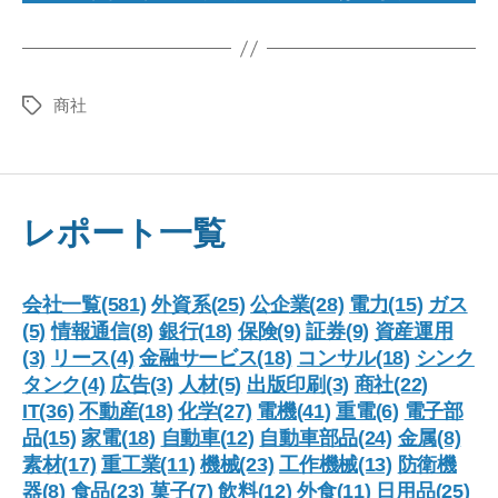
商社
タ
グ
レポート一覧
会社一覧(581)
外資系(25)
公企業(28)
電力(15)
ガス
(5)
情報通信(8)
銀行(18)
保険(9)
証券(9)
資産運用
(3)
リース(4)
金融サービス(18)
コンサル(18)
シンク
タンク(4)
広告(3)
人材(5)
出版印刷(3)
商社(22)
IT(36)
不動産(18)
化学(27)
電機(41)
重電(6)
電子部
品(15)
家電(18)
自動車(12)
自動車部品(24)
金属(8)
素材(17)
重工業(11)
機械(23)
工作機械(13)
防衛機
器(8)
食品(23)
菓子(7)
飲料(12)
外食(11)
日用品(25)