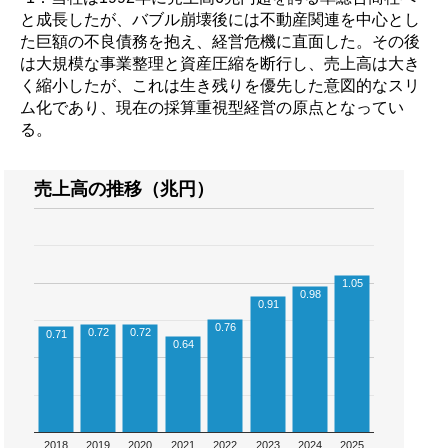
と成長したが、バブル崩壊後には不動産関連を中心とし
た巨額の不良債務を抱え、経営危機に直面した。その後
は大規模な事業整理と資産圧縮を断行し、売上高は大き
く縮小したが、これは生き残りを優先した意図的なスリ
ム化であり、現在の採算重視型経営の原点となってい
る。
売上高の推移（兆円）
1.05
0.98
0.91
0.76
0.72
0.72
0.71
0.64
2018
2019
2020
2021
2022
2023
2024
2025