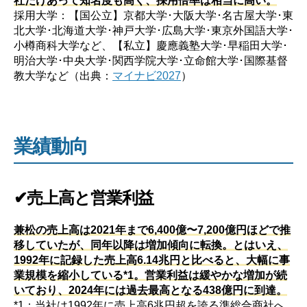
採用大学：【国公立】京都大学･大阪大学･名古屋大学･東
北大学･北海道大学･神戸大学･広島大学･東京外国語大学･
小樽商科大学など、【私立】慶應義塾大学･早稲田大学･
明治大学･中央大学･関西学院大学･立命館大学･国際基督
教大学など（出典：
マイナビ2027
）
業績動向
✔売上高と営業利益
兼松の売上高は2021年まで6,400億〜7,200億円ほどで推
移していたが、同年以降は増加傾向に転換。とはいえ、
1992年に記録した売上高6.14兆円と比べると、大幅に事
業規模を縮小している*1。営業利益は緩やかな増加が続
いており、2024年には過去最高となる438億円に到達。
*1：当社は1992年に売上高6兆円超を誇る準総合商社へ