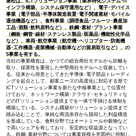
兼松は、ICTソリューション事業（業界特化システム･IT
インフラ構築、システム保守運用など）、電子･デバイス
事業（電子部品･半導体製造装置･電子関連素材･モバイル
通信機器など）、食料事業（調理食品･フルーツ･農産加
工品･酒類･飲料原料など）、鉄鋼･素材･プラント事業
（鋼板･鋼管･線材･ステンレス製品･医薬品･機能性化学品
など）、車両･航空事業（航空機･ヘリコプター･防衛機
器･工作機器･産業機械･自動車などの貿易取引など）、の
5事業を有する。
当社の事業構造は、かつての総合商社モデルから距離を
取り、採算性を重視した中堅商社モデルへと収斂してい
る。従来から得意としてきた半導体･電子部品トレーディ
ングを起点として、顧客ニーズの高度化に対応する形で
ICTソリューション事業を新たな中核事業として位置付
けており、ネットワーク構築･クラウド･セキュリティな
どのITソリューション提供までを一体で手掛ける体制を
構築している。システム構築やソリューション提供まで
踏み込むことで、単純な商流依存から脱却した利益構造
を形成している。食料分野ではオートミールや穀物など
で高いシェアを有しており、安定的な収益源となってい
る。鉄鋼･素材分野については事業規模を意図的に抑制し