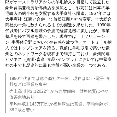
郎がオーストラリアからの羊毛輸入を目指して設立した
豪州貿易兼松房治郎商店を源流とし、戦前には日本の羊
毛輸入の約半分を支配する大手商社へ躍進。1967年には
大手商社･江商と合併して兼松江商と社名変更、十大総合
商社の一角に数えられるまでの躍進を果たした。1990年
代以降にバブル崩壊の余波で経営危機に瀕したが、事業
整理を経て再建を果たした。現在では、ITソリューショ
ン･半導体分野において存在感を放つ他、オートミール輸
入ではトップシェアを誇る。戦前に羊毛取引で築いた豪
州とのネットワークを現在まで維持しており、豪州関連
ビジネス（資源･畜産･食品･インフラ）においては中堅商
社の中でも歴史的に最も地盤が深い企業の一つである。
1990年代までは総合商社の一角、現在はICT ･電子･食
料などに事業を集中
売上高･利益は2022年から急増傾向、財務体質はやや
改善余地あり
平均年収1,143万円だが福利厚生は普通、平均年齢が
38.2歳と若い