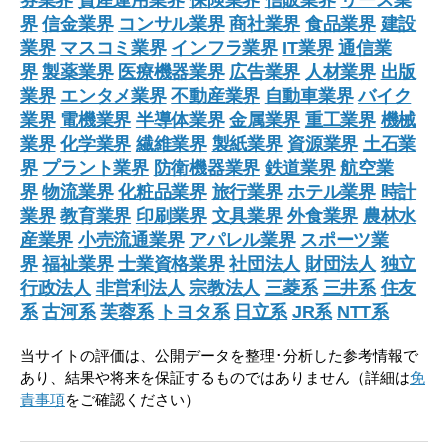
券業界
資産運用業界
保険業界
信販業界
リース業
界
信金業界
コンサル業界
商社業界
食品業界
建設
業界
マスコミ業界
インフラ業界
IT業界
通信業
界
製薬業界
医療機器業界
広告業界
人材業界
出版
業界
エンタメ業界
不動産業界
自動車業界
バイク
業界
電機業界
半導体業界
金属業界
重工業界
機械
業界
化学業界
繊維業界
製紙業界
資源業界
土石業
界
プラント業界
防衛機器業界
鉄道業界
航空業
界
物流業界
化粧品業界
旅行業界
ホテル業界
時計
業界
教育業界
印刷業界
文具業界
外食業界
農林水
産業界
小売流通業界
アパレル業界
スポーツ業
界
福祉業界
士業資格業界
社団法人
財団法人
独立
行政法人
非営利法人
宗教法人
三菱系
三井系
住友
系
古河系
芙蓉系
トヨタ系
日立系
JR系
NTT系
当サイトの評価は、公開データを整理･分析した参考情報で
あり、結果や将来を保証するものではありません（詳細は
免
責事項
をご確認ください）