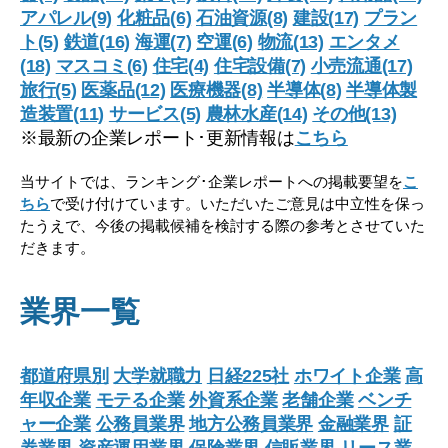
アパレル(9)
化粧品(6)
石油資源(8)
建設(17)
プラン
ト(5)
鉄道(16)
海運(7)
空運(6)
物流(13)
エンタメ
(18)
マスコミ(6)
住宅(4)
住宅設備(7)
小売流通(17)
旅行(5)
医薬品(12)
医療機器(8)
半導体(8)
半導体製
造装置(11)
サービス(5)
農林水産(14)
その他(13)
※最新の企業レポート･更新情報は
こちら
当サイトでは、ランキング･企業レポートへの掲載要望を
こ
ちら
で受け付けています。いただいたご意見は中立性を保っ
たうえで、今後の掲載候補を検討する際の参考とさせていた
だきます。
業界一覧
都道府県別
大学就職力
日経225社
ホワイト企業
高
年収企業
モテる企業
外資系企業
老舗企業
ベンチ
ャー企業
公務員業界
地方公務員業界
金融業界
証