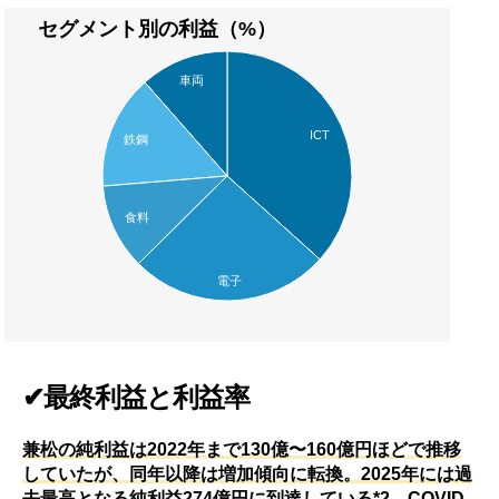
セグメント別の利益（%）
車両
ICT
鉄鋼
食料
電子
✔最終利益と利益率
兼松の純利益は2022年まで130億〜160億円ほどで推移
していたが、同年以降は増加傾向に転換。2025年には過
去最高となる純利益274億円に到達している*2。COVID-