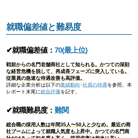
就職偏差値と難易度
✔就職偏差値：
70(最上位)
戦前からの名門老舗商社として知られる。かつての深刻
な経営危機を脱して、再成長フェーズに突入している。
従業員の急速な待遇改善も高評価。
詳細な企業分析は以下の
業績動向
･
社員の待遇
を参照。本
レポート末尾に
総合評価
を記す。
✔就職難易度：
難関
総合職の採用人数は年間35人〜50人と少なめ。最近の商
社ブームによって就職人気度も上昇中。かつての名門商
社だけあって知名度も高く、採用倍率は相当に高い。