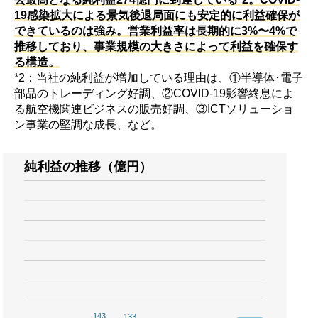
19感染拡大による景気後退局面にも安定的に利益確保が
できているのは強み。営業利益率は長期的に3%〜4%で
推移しており、事業規模の大きさによって利益を確保す
る構造。
*2：当社の純利益が増加している理由は、①半導体･電子
部品のトレーディング好調、②COVID-19影響終息によ
る航空機関連ビジネスの販売好調、③ICTソリューショ
ン事業の堅調な成長、など。
純利益の推移（億円）
143
143
133
133