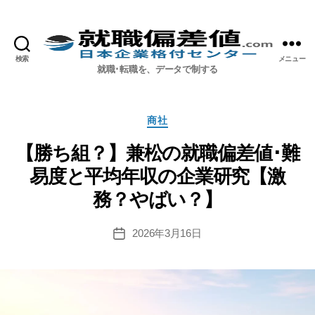
検索
メニュー
就職偏差値.com【公式】
就職･転職を、データで制する
カ
商社
テ
ゴ
【勝ち組？】兼松の就職偏差値･難
リ
易度と平均年収の企業研究【激
ー
務？やばい？】
2026年3月16日
投
稿
日