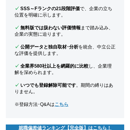
✓
SSS～Fランクの21段階評価
で、企業の立ち
位置を明確に示します。
✓
無料版では扱わない評価情報
まで踏み込み、
企業の実態に迫ります。
✓
公開データと独自取材･分析
を統合、中立公正
な評価を提供します。
✓
全業界580社以上を網羅的に比較
し、企業理
解を深められます。
✓
いつでも登録解除可能です
。期間の縛りはあ
りません。
※登録方法･Q&Aは
こちら
就職偏差値ランキング【完全版】はこちら！