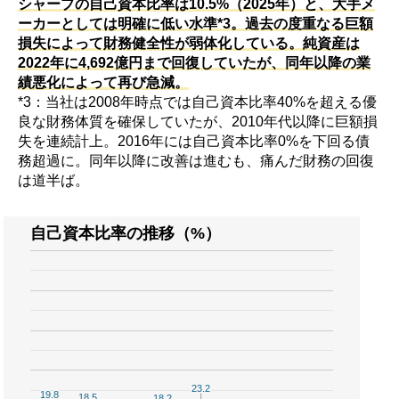
シャープの自己資本比率は10.5%（2025年）と、大手メ
ーカーとしては明確に低い水準*3。過去の度重なる巨額
損失によって財務健全性が弱体化している。純資産は
2022年に4,692億円まで回復していたが、同年以降の業
績悪化によって再び急減。
*3：当社は2008年時点では自己資本比率40%を超える優
良な財務体質を確保していたが、2010年代以降に巨額損
失を連続計上。2016年には自己資本比率0%を下回る債
務超過に。同年以降に改善は進むも、痛んだ財務の回復
は道半ば。
自己資本比率の推移（%）
23.2
23.2
19.8
19.8
18.5
18.5
18.2
18.2