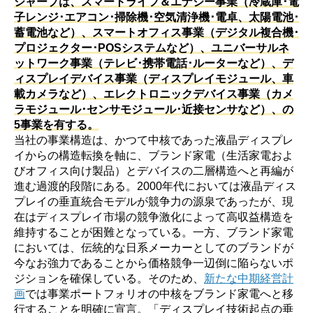
シャープは、スマートライフ＆エナジー事業（冷蔵庫･電
子レンジ･エアコン･掃除機･空気清浄機･電卓、太陽電池･
蓄電池など）、スマートオフィス事業（デジタル複合機･
プロジェクター･POSシステムなど）、ユニバーサルネ
ットワーク事業（テレビ･携帯電話･ルーターなど）、デ
ィスプレイデバイス事業（ディスプレイモジュール、車
載カメラなど）、エレクトロニックデバイス事業（カメ
ラモジュール･センサモジュール･近接センサなど）、の
5事業を有する。
当社の事業構造は、かつて中核であった液晶ディスプレ
イからの構造転換を軸に、ブランド家電（生活家電およ
びオフィス向け製品）とデバイスの二層構造へと再編が
進む過渡的段階にある。2000年代においては液晶ディス
プレイの垂直統合モデルが競争力の源泉であったが、現
在はディスプレイ市場の競争激化によって高収益構造を
維持することが困難となっている。一方、ブランド家電
においては、伝統的な日系メーカーとしてのブランドが
今なお強力であることから価格競争一辺倒に陥らないポ
ジションを確保している。そのため、
新たな中期経営計
画
では事業ポートフォリオの中核をブランド家電へと移
行することを明確に宣言。「ディスプレイ技術起点の垂