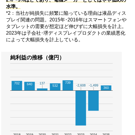
水準。
*2：当社が純損失に頻繁に陥っている理由は液晶ディス
プレイ関連の問題。2015年･2016年はスマートフォンや
タブレットの需要が想定ほど伸びずに大幅損失を計上。
2023年は子会社･堺ディスプレイプロダクトの業績悪化
によって大幅損失を計上している。
純利益の推移（億円）
739
702
137
137
640
-2,608
-2,608
-1,499
-1,499
532
360
2018
2019
2020
2021
2022
2023
2024
2025