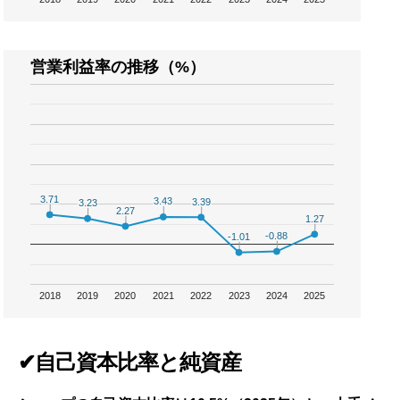
営業利益率の推移（%）
3.71
3.71
3.43
3.43
3.39
3.39
3.23
3.23
2.27
2.27
1.27
1.27
-0.88
-0.88
-1.01
-1.01
2018
2019
2020
2021
2022
2023
2024
2025
✔自己資本比率と純資産