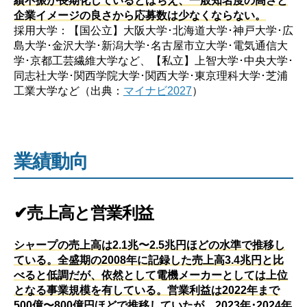
企業イメージの良さから応募数は少なくならない。
採用大学：【国公立】大阪大学･北海道大学･神戸大学･広
島大学･金沢大学･新潟大学･名古屋市立大学･電気通信大
学･京都工芸繊維大学など、【私立】上智大学･中央大学･
同志社大学･関西学院大学･関西大学･東京理科大学･芝浦
工業大学など（出典：
マイナビ2027
）
業績動向
✔売上高と営業利益
シャープの売上高は2.1兆〜2.5兆円ほどの水準で推移し
ている。全盛期の2008年に記録した売上高3.4兆円と比
べると低調だが、依然として電機メーカーとしては上位
となる事業規模を有している。営業利益は2022年まで
500億〜800億円ほどで推移していたが、2023年･2024年