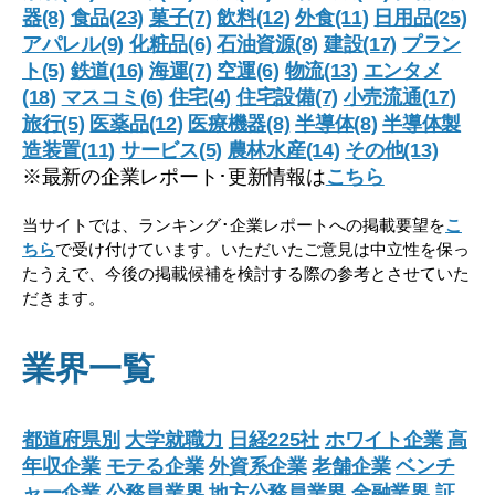
器(8)
食品(23)
菓子(7)
飲料(12)
外食(11)
日用品(25)
アパレル(9)
化粧品(6)
石油資源(8)
建設(17)
プラン
ト(5)
鉄道(16)
海運(7)
空運(6)
物流(13)
エンタメ
(18)
マスコミ(6)
住宅(4)
住宅設備(7)
小売流通(17)
旅行(5)
医薬品(12)
医療機器(8)
半導体(8)
半導体製
造装置(11)
サービス(5)
農林水産(14)
その他(13)
※最新の企業レポート･更新情報は
こちら
当サイトでは、ランキング･企業レポートへの掲載要望を
こ
ちら
で受け付けています。いただいたご意見は中立性を保っ
たうえで、今後の掲載候補を検討する際の参考とさせていた
だきます。
業界一覧
都道府県別
大学就職力
日経225社
ホワイト企業
高
年収企業
モテる企業
外資系企業
老舗企業
ベンチ
ャー企業
公務員業界
地方公務員業界
金融業界
証