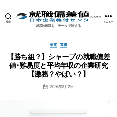
検索
メニュー
就職偏差値.com【公式】
就職･転職を、データで制する
カ
家電
電機
テ
ゴ
【勝ち組？】シャープの就職偏差
リ
値･難易度と平均年収の企業研究
ー
【激務？やばい？】
2026年3月2日
投
稿
日