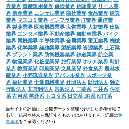
券業界
資産運用業界
保険業界
信販業界
リース業
界
信金業界
コンサル業界
商社業界
食品業界
建設
業界
マスコミ業界
インフラ業界
IT業界
通信業
界
製薬業界
医療機器業界
広告業界
人材業界
出版
業界
エンタメ業界
不動産業界
自動車業界
バイク
業界
電機業界
半導体業界
金属業界
重工業界
機械
業界
化学業界
繊維業界
製紙業界
資源業界
土石業
界
プラント業界
防衛機器業界
鉄道業界
航空業
界
物流業界
化粧品業界
旅行業界
ホテル業界
時計
業界
教育業界
印刷業界
文具業界
外食業界
農林水
産業界
小売流通業界
アパレル業界
スポーツ業
界
福祉業界
士業資格業界
社団法人
財団法人
独立
行政法人
非営利法人
宗教法人
三菱系
三井系
住友
系
古河系
芙蓉系
トヨタ系
日立系
JR系
NTT系
当サイトの評価は、公開データを整理･分析した参考情報で
あり、結果や将来を保証するものではありません（詳細は
免
責事項
をご確認ください）