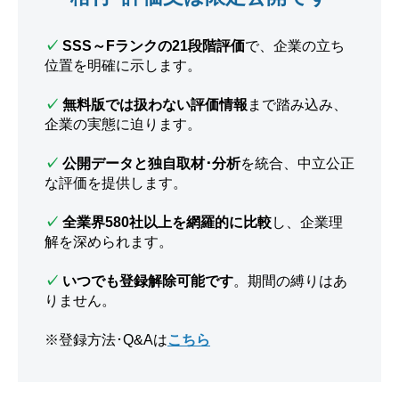
✓
SSS～Fランクの21段階評価
で、企業の立ち
位置を明確に示します。
✓
無料版では扱わない評価情報
まで踏み込み、
企業の実態に迫ります。
✓
公開データと独自取材･分析
を統合、中立公正
な評価を提供します。
✓
全業界580社以上を網羅的に比較
し、企業理
解を深められます。
✓
いつでも登録解除可能です
。期間の縛りはあ
りません。
※登録方法･Q&Aは
こちら