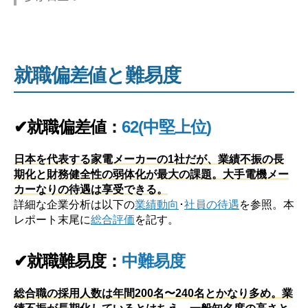
就職偏差値と難易度
✔就職偏差値：
62(中堅上位)
日本を代表する家電メーカーの1社だが、業績不振の長
期化と財務健全性の弱体化が最大の課題。大手電機メー
カーなりの待遇は享受できる。
詳細な企業分析は以下の
業績動向
･
社員の待遇
を参照。本
レポート末尾に
総合評価
を記す。
✔就職難易度：
中難易度
総合職の採用人数は年間200名〜240名とかなり多め。業
績不振が長期化しているとはちえ、一般知名度の高さと