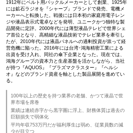
1912年にベルト用バックルメーカーとして創業、1925年
には鉱石ラジオを『シャープ』ブランドで発売、電機メ
ーカーへと転換した。戦後には日本初の家庭用電子レン
ジや液晶表示式電卓などを発明、ユニークかつ独特な製
品開発に定評。2000年代には薄型液晶テレビで世界シェ
ア首位となり、高精細な液晶技術でテレビ業界を牽引し
たが、2010年代には液晶パネルへの過剰投資が祟って経
営危機に陥った。2016年には台湾･鴻海精密工業による
出資を受け入れ、同社の傘下企業となった。現在では、
鴻海グループの資本力と生産基盤を活かしながら、当社
が持つ『AQUOS』『プラズマクラスター』『ヘルシ
オ』などのブランド資産を軸とした製品展開を進めてい
る。
100年以上の歴史を持つ業界の老舗、かつて液晶で世
界市場を席巻
業績は連続赤字から黒字圏に浮上、財務体質は過去の
巨額損失で弱体化
平均年収753万円だが福利厚生は弱め、従業員数の減
少が目立つ