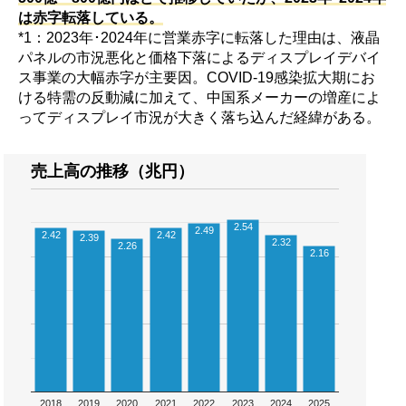
は赤字転落している。
*1：2023年･2024年に営業赤字に転落した理由は、液晶
パネルの市況悪化と価格下落によるディスプレイデバイ
ス事業の大幅赤字が主要因。COVID-19感染拡大期にお
ける特需の反動減に加えて、中国系メーカーの増産によ
ってディスプレイ市況が大きく落ち込んだ経緯がある。
売上高の推移（兆円）
2.54
2.49
2.42
2.42
2.39
2.32
2.26
2.16
2018
2019
2020
2021
2022
2023
2024
2025