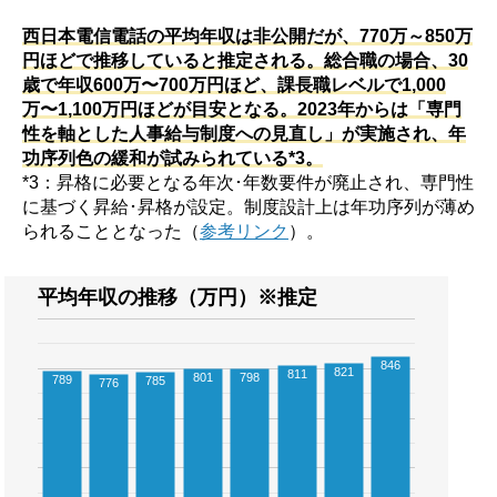
西日本電信電話の平均年収は非公開だが、770万～850万
円ほどで推移していると推定される。総合職の場合、30
歳で年収600万〜700万円ほど、課長職レベルで1,000
万〜1,100万円ほどが目安となる。2023年からは「専門
性を軸とした人事給与制度への見直し」が実施され、年
功序列色の緩和が試みられている*3。
*3：昇格に必要となる年次･年数要件が廃止され、専門性
に基づく昇給･昇格が設定。制度設計上は年功序列が薄め
られることとなった（
参考リンク
）。
平均年収の推移（万円）※推定
846
821
811
801
798
789
785
776