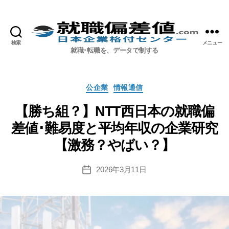
検索
メニュー
就職偏差値.com【公式】
就職･転職を、データで制する
カ
公企業
情報通信
テ
ゴ
【勝ち組？】NTT西日本の就職偏
リ
差値･難易度と平均年収の企業研究
ー
【激務？やばい？】
2026年3月11日
投
稿
日