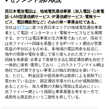
西日本電信電話は、地域電気通信事業（加入電話･公衆電
話･LAN型通信網サービス･IP通信網サービス･電報サー
ビス、電話機販売など）のみの単一事業会社である。
当社は
NTT法
に基づき西日本エリアの地域電気通信事業
者として電話･インターネット･電報サービスなどを展開
する。かつては電話事業が主力事業であったが、現在で
は光ファイバー回線を基盤とするIPパケット通信が営業
収益の半分以上を占める。各地域の電話局舎を起点に、
地中の管路や電柱を通じて張り巡らされた光ファイバー
回線を各家庭･企業まで直接引き込む固定通信網を自社で
一体的に保有･運用しており、このラストワンマイル網は
他社では代替できない事実上の独占的地位を築いてい
る。ただし、料金設定や提供条件は政府による規制下に
置かれているほか、固定通信市場そのものが成熟段階に
あることから、加入者数の大幅な増加は見込みにくい。
光ファイバー網という強固な事業基盤を有する一方で、
成長性も限定的という二面性を有している。