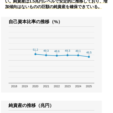
い。純資産は1.5兆円レベルで安定的に推移しており、増
加傾向はないものの巨額の純資産を確保できている。
自己資本比率の推移（%）
51.2
51.2
49.3
49.3
49.3
49.3
49.1
49.1
48.6
48.6
46.5
46.5
2018
2019
2020
2021
2022
2023
2024
2025
純資産の推移（兆円）