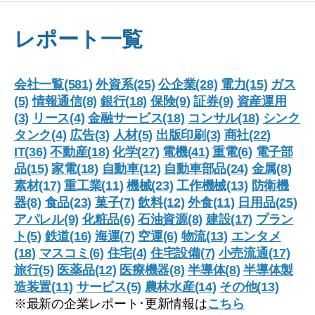
レポート一覧
会社一覧(581)
外資系(25)
公企業(28)
電力(15)
ガス
(5)
情報通信(8)
銀行(18)
保険(9)
証券(9)
資産運用
(3)
リース(4)
金融サービス(18)
コンサル(18)
シンク
タンク(4)
広告(3)
人材(5)
出版印刷(3)
商社(22)
IT(36)
不動産(18)
化学(27)
電機(41)
重電(6)
電子部
品(15)
家電(18)
自動車(12)
自動車部品(24)
金属(8)
素材(17)
重工業(11)
機械(23)
工作機械(13)
防衛機
器(8)
食品(23)
菓子(7)
飲料(12)
外食(11)
日用品(25)
アパレル(9)
化粧品(6)
石油資源(8)
建設(17)
プラン
ト(5)
鉄道(16)
海運(7)
空運(6)
物流(13)
エンタメ
(18)
マスコミ(6)
住宅(4)
住宅設備(7)
小売流通(17)
旅行(5)
医薬品(12)
医療機器(8)
半導体(8)
半導体製
造装置(11)
サービス(5)
農林水産(14)
その他(13)
※最新の企業レポート･更新情報は
こちら