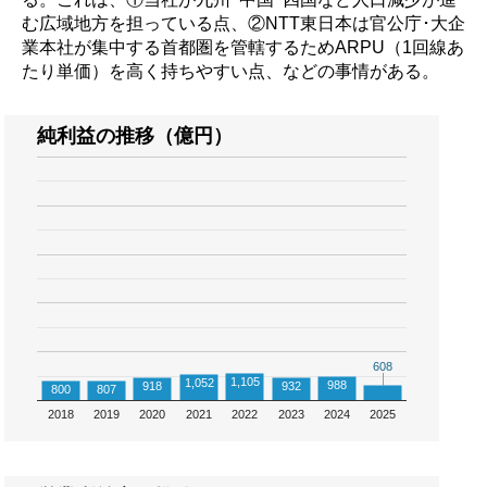
む広域地方を担っている点、②NTT東日本は官公庁･大企
業本社が集中する首都圏を管轄するためARPU（1回線あ
たり単価）を高く持ちやすい点、などの事情がある。
純利益の推移（億円）
608
608
1,105
1,052
988
918
932
800
807
2018
2019
2020
2021
2022
2023
2024
2025