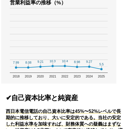
営業利益率の推移（%）
10.4
10.4
10.3
10.3
9.27
9.27
9.21
9.21
8.98
8.98
8.08
8.08
7.99
7.99
5.5
5.5
2018
2019
2020
2021
2022
2023
2024
2025
✔自己資本比率と純資産
西日本電信電話の自己資本比率は45%〜52%レベルで長
期的に推移しており、大いに安定的である。当社の安定
した利益水準を加味すれば、財務体質への疑義はまずな