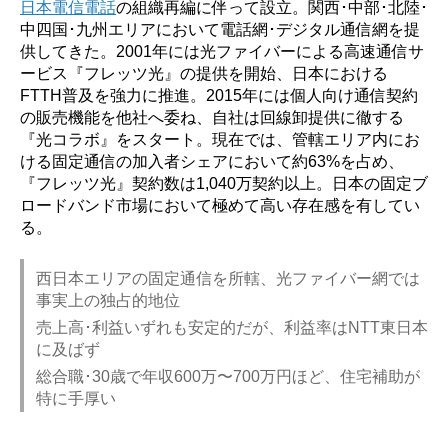
日本電信電話
の組織再編に伴って設立。関西･中部･北陸･
中四国･九州エリアにおいて電話網･デジタル通信網を提
供してきた。2001年には光ファイバーによる高速通信サ
ービス『フレッツ光』の提供を開始、日本における
FTTH普及を強力に推進。2015年には個人向け通信契約
の販売機能を他社へ委ね、自社は回線卸提供に徹する
『光コラボ』をスタート。現在では、管轄エリア内にお
ける固定通信の加入者シェアにおいて約63%を占め、
『フレッツ光』契約数は1,040万契約以上。日本の固定ブ
ロードバンド市場において極めて高い存在感を有してい
る。
西日本エリアの固定通信を所轄、光ファイバー網では
事実上の独占的地位
売上高･利益いずれも安定的だが、利益率はNTT東日本
に及ばず
総合職･30歳で年収600万〜700万円ほど、住宅補助が
特に手厚い