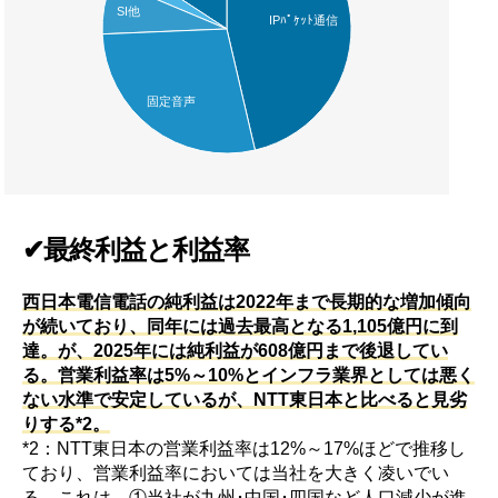
SI他
IPﾊﾟｹｯﾄ通信
固定音声
✔最終利益と利益率
西日本電信電話の純利益は2022年まで長期的な増加傾向
が続いており、同年には過去最高となる1,105億円に到
達。が、2025年には純利益が608億円まで後退してい
る。営業利益率は5%～10%とインフラ業界としては悪く
ない水準で安定しているが、NTT東日本と比べると見劣
りする*2。
*2：NTT東日本の営業利益率は12%～17%ほどで推移し
ており、営業利益率においては当社を大きく凌いでい
る。これは、①当社が九州･中国･四国など人口減少が進