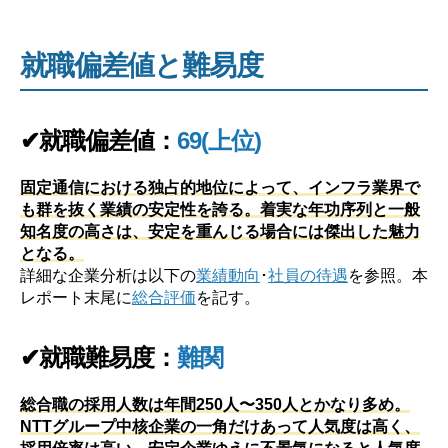
就職偏差値と難易度
✔就職偏差値：
69(上位)
固定通信における独占的地位によって、インフラ業界で
も群を抜く業績の安定性を誇る。着実な年功序列と一般
知名度の高さは、安定を重んじる場合には傑出した魅力
となる。
詳細な企業分析は以下の
業績動向
･
社員の待遇
を参照。本
レポート末尾に
総合評価
を記す。
✔就職難易度：
難関
総合職の採用人数は年間250人〜350人とかなり多め。
NTTグループ中核企業の一角だけあって人気度は高く、
採用倍率は高い。安定企業ゆえに不景気になると人気度