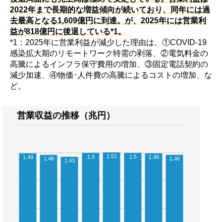
2022年まで長期的な増益傾向が続いており、同年には過
去最高となる1,609億円に到達。が、2025年には営業利
益が818億円に後退している*1。
*1：2025年に営業利益が減少した理由は、①COVID-19
感染拡大期のリモートワーク特需の剥落、②電気料金の
高騰によるインフラ保守費用の増加、③固定電話契約の
減少加速、④物価･人件費の高騰によるコストの増加、な
ど。
営業収益の推移（兆円）
1.51
1.5
1.5
1.49
1.49
1.46
1.46
1.43