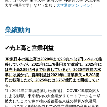
大学･明星大学］など（出典：
大学通信オンライン
）
業績動向
✔売上高と営業利益
JR東日本の売上高は2020年まで2.9兆〜3兆円レベルで推
移していたが、2021年に1.76兆円まで激減*1。2025年に
は売上高2.89兆円まで回復しているが、2020年以前の水
準には届かず。営業利益は2021年に営業損失▲5,203億
円に転落したが、2025年には3,767億円まで回復してい
る。
*1：2021年に業績急落した理由は、COVID-19感染拡大
による影響。東京都内の大企業がリモートワークを一挙
拡大したことで稼ぎ柱の首都圏在来線の採算が急激悪
化。COVID-19感染を恐れて公共交通機関の利用が忌避