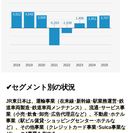
4,812
4,848
3,808
3,767
1,406
1,406
3,451
-5,203
-5,203
-1,539
-1,539
2018
2019
2020
2021
2022
2023
2024
2025
✔セグメント別の状況
JR東日本は、運輸事業（在来線･新幹線･駅業務運営･鉄
道車両製造･鉄道車両メンテナンス）、流通･サービス事
業（小売･飲食･卸売･広告代理店など）、不動産･ホテル
事業（駅ビル賃貸･ショッピングセンター･ホテルな
ど）、その他事業（クレジットカード事業･Suica事業な