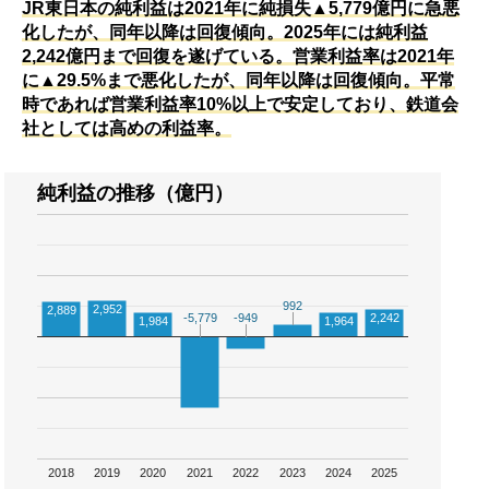
JR東日本の純利益は2021年に純損失▲5,779億円に急悪
化したが、同年以降は回復傾向。2025年には純利益
2,242億円まで回復を遂げている。営業利益率は2021年
に▲29.5%まで悪化したが、同年以降は回復傾向。平常
時であれば営業利益率10%以上で安定しており、鉄道会
社としては高めの利益率。
純利益の推移（億円）
992
992
2,952
2,889
-5,779
-5,779
-949
-949
2,242
1,984
1,964
2018
2019
2020
2021
2022
2023
2024
2025