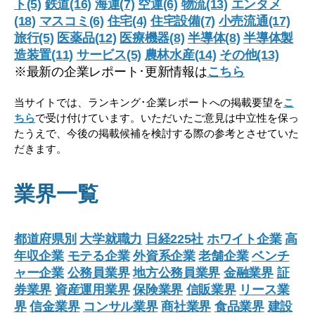
ト(5)
鉄道(16)
海運(7)
空運(6)
物流(13)
エンタメ
(18)
マスコミ(6)
住宅(4)
住宅設備(7)
小売流通(17)
旅行(5)
医薬品(12)
医療機器(8)
半導体(8)
半導体製
造装置(11)
サービス(5)
農林水産(14)
その他(13)
※最新の企業レポート･更新情報は
こちら
当サイトでは、ランキング･企業レポートへの掲載要望を
こ
ちら
で受け付けています。いただいたご意見は中立性を保っ
たうえで、今後の掲載候補を検討する際の参考とさせていた
だきます。
業界一覧
都道府県別
大学就職力
日経225社
ホワイト企業
高
年収企業
モテる企業
外資系企業
老舗企業
ベンチ
ャー企業
公務員業界
地方公務員業界
金融業界
証
券業界
資産運用業界
保険業界
信販業界
リース業
界
信金業界
コンサル業界
商社業界
食品業界
建設