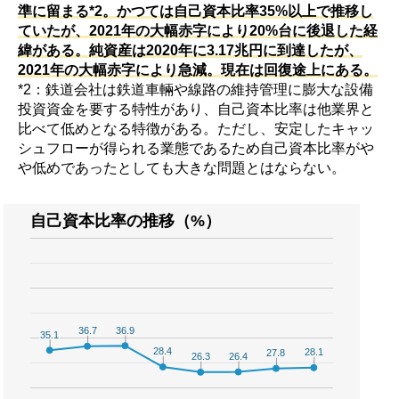
準に留まる*2。かつては自己資本比率35%以上で推移し
ていたが、2021年の大幅赤字により20%台に後退した経
緯がある。純資産は2020年に3.17兆円に到達したが、
2021年の大幅赤字により急減。現在は回復途上にある。
*2：鉄道会社は鉄道車輛や線路の維持管理に膨大な設備
投資資金を要する特性があり、自己資本比率は他業界と
比べて低めとなる特徴がある。ただし、安定したキャッ
シュフローが得られる業態であるため自己資本比率がや
や低めであったとしても大きな問題とはならない。
自己資本比率の推移（%）
36.9
36.9
36.7
36.7
35.1
35.1
28.4
28.4
28.1
28.1
27.8
27.8
26.4
26.4
26.3
26.3