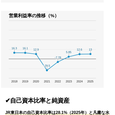
営業利益率の推移（%）
16.3
16.3
16.1
16.1
13
13
12.9
12.9
12.6
12.6
5.85
5.85
-7.78
-7.78
-29.5
-29.5
2018
2019
2020
2021
2022
2023
2024
2025
✔自己資本比率と純資産
JR東日本の自己資本比率は28.1%（2025年）と凡庸な水