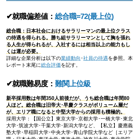
✔就職偏差値：
総合職=72(最上位)
総合職：日本社会におけるサラリーマンの最上位クラス
の待遇を得られる。勝ち組サラリーマンとして胸を張れ
る人生が得られるが、入社するには相当以上の能力もし
くは運が必要。
詳細な企業分析は以下の
業績動向
･
社員の待遇
を参照。本
レポート末尾に
総合評価
を記す。
✔就職難易度：
難関上位級
新卒採用数は年間350人前後だが、うち総合職は年間80
人ほど。総合職は旧帝大･早慶クラスがボリューム層だ
が、エリア職になると中堅大学からの採用も積極的。
採用大学：【国公立】東京大学･京都大学･一橋大学･東北
大学･筑波大学･千葉大学･新潟大学など、【私立】慶應義
塾大学･早稲田大学･中央大学･青山学院大学など［エリア
職：日本大学･東洋大学･東海大学･神奈川大学･東北学院