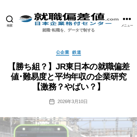
検索
メニュー
就職偏差値.com【公式】
就職･転職を、データで制する
カ
公企業
鉄道
テ
ゴ
【勝ち組？】JR東日本の就職偏差
リ
値･難易度と平均年収の企業研究
ー
【激務？やばい？】
2026年3月10日
投
稿
日