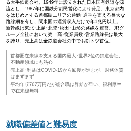
る大手鉄道会社。1949年に設立された日本国有鉄道を源
流とし、1987年に国鉄分割民営化により発足。東京都内
をはじめとする首都圏エリアの通勤･通学を支える長大な
路線網を有し、関東圏の運賃収入だけで年1兆円以上。
新幹線は東北･上越･北陸･秋田･山形の路線を運営。JRグ
ループ全社において売上高･従業員数･営業路線長は最大
を誇り、売上高は全鉄道会社の中でも断トツ首位。
首都圏在来線を支える国内最大･世界2位の鉄道会社、
不動産領域にも熱心
売上高･利益はCOVID-19から回復が進むが、財務体質
はまずまず
平均年収767万円だが総合職は昇給が早い、福利厚生
で在来線無料
就職偏差値と難易度