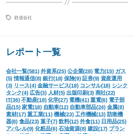
鉄道会社
タ
グ
レポート一覧
会社一覧(581)
外資系(25)
公企業(28)
電力(15)
ガス
(5)
情報通信(8)
銀行(18)
保険(9)
証券(9)
資産運用
(3)
リース(4)
金融サービス(18)
コンサル(18)
シンク
タンク(4)
広告(3)
人材(5)
出版印刷(3)
商社(22)
IT(36)
不動産(18)
化学(27)
電機(41)
重電(6)
電子部
品(15)
家電(18)
自動車(12)
自動車部品(24)
金属(8)
素材(17)
重工業(11)
機械(23)
工作機械(13)
防衛機
器(8)
食品(23)
菓子(7)
飲料(12)
外食(11)
日用品(25)
アパレル(9)
化粧品(6)
石油資源(8)
建設(17)
プラン