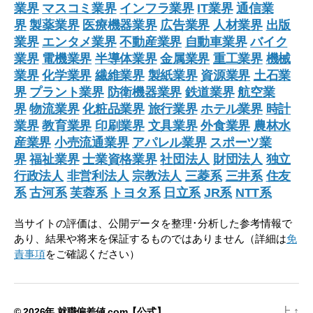
業界
マスコミ業界
インフラ業界
IT業界
通信業
界
製薬業界
医療機器業界
広告業界
人材業界
出版
業界
エンタメ業界
不動産業界
自動車業界
バイク
業界
電機業界
半導体業界
金属業界
重工業界
機械
業界
化学業界
繊維業界
製紙業界
資源業界
土石業
界
プラント業界
防衛機器業界
鉄道業界
航空業
界
物流業界
化粧品業界
旅行業界
ホテル業界
時計
業界
教育業界
印刷業界
文具業界
外食業界
農林水
産業界
小売流通業界
アパレル業界
スポーツ業
界
福祉業界
士業資格業界
社団法人
財団法人
独立
行政法人
非営利法人
宗教法人
三菱系
三井系
住友
系
古河系
芙蓉系
トヨタ系
日立系
JR系
NTT系
当サイトの評価は、公開データを整理･分析した参考情報で
あり、結果や将来を保証するものではありません（詳細は
免
責事項
をご確認ください）
上
↑
© 2026年
就職偏差値.com【公式】