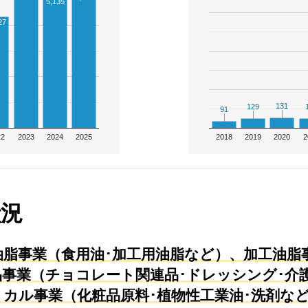
5,135
27
131
131
129
129
91
91
22
2023
2024
2025
2018
2019
2020
2
状況
脂事業（食用油･加工用油脂など）、加工油脂
事業（チョコレート関連品･ドレッシング･介護
カル事業（化粧品原料･植物性工業油･洗剤な