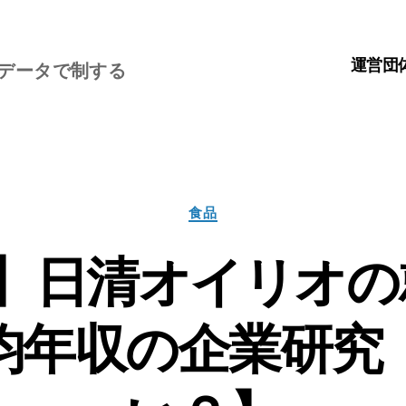
運営団
、データで制する
カ
食品
テ
ゴ
】日清オイリオの
リ
ー
均年収の企業研究