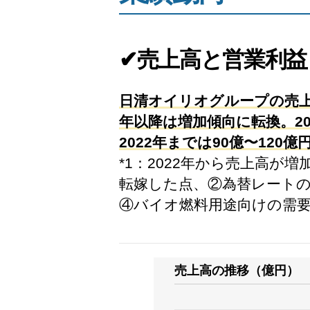
✔売上高と営業利益
日清オイリオグループの売上高
年以降は増加傾向に転換。20
2022年までは90億〜12
*1：2022年から売上高が
転嫁した点、②為替レート
④バイオ燃料用途向けの需
売上高の推移（億円）