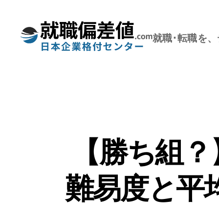
就職･転職を
就
職
偏
差
値.com【公
式】
【勝ち組？
難易度と平