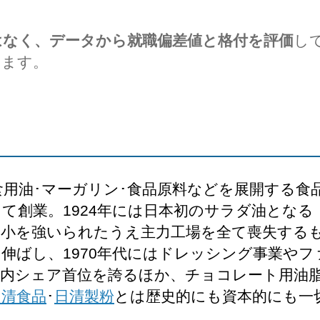
はなく、データから就職偏差値と格付を評価
し
します。
用油･マーガリン･食品原料などを展開する食品
て創業。1924年には日本初のサラダ油となる
縮小を強いられたうえ主力工場を全て喪失する
伸ばし、1970年代にはドレッシング事業や
国内シェア首位を誇るほか、チョコレート用油
日清食品
･
日清製粉
とは歴史的にも資本的にも一