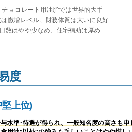
、チョコレート用油脂では世界的大手
益は微増レベル、財務体質は大いに良好
日日数はやや少なめ、住宅補助は厚め
易度
中堅上位)
与水準･待遇が得られ、一般知名度の高さも申
食用油”以外”の強みも乏しいことはやや惜し