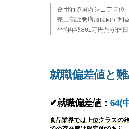
食用油で国内シェア首位
売上高は急増加傾向で利
平均年収861万円だが休
就職偏差値と難
✔就職偏差値：
64(
食品業界では上位クラスの給
での存在感は限定的であり、