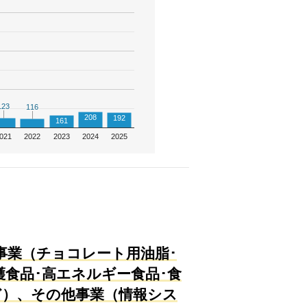
123
123
116
116
208
192
161
021
2022
2023
2024
2025
事業（チョコレート用油脂･
食品･高エネルギー食品･食
ど）、その他事業（情報シス