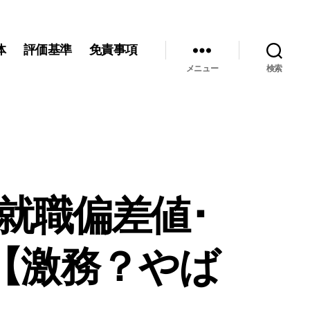
体
評価基準
免責事項
メニュー
検索
就職偏差値･
【激務？やば