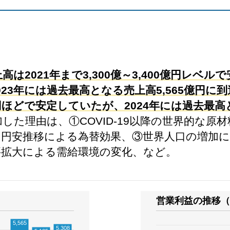
は2021年まで3,300億～3,400億円レベ
23年には過去最高となる売上高5,565億円に
0億円ほどで安定していたが、2024年には過去最
増加した理由は、①COVID-19以降の世界的な
の円安推移による為替効果、③世界人口の増加に
要拡大による需給環境の変化、など。
営業利益の推移（
5,565
5,308