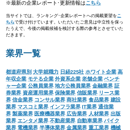
※最新の企業レポート･更新情報は
こちら
当サイトでは、ランキング･企業レポートへの掲載要望を
こ
ちら
で受け付けています。いただいたご意見は中立性を保っ
たうえで、今後の掲載候補を検討する際の参考とさせていた
だきます。
業界一覧
都道府県別
大学就職力
日経225社
ホワイト企業
高
年収企業
モテる企業
外資系企業
老舗企業
ベンチ
ャー企業
公務員業界
地方公務員業界
金融業界
証
券業界
資産運用業界
保険業界
信販業界
リース業
界
信金業界
コンサル業界
商社業界
食品業界
建設
業界
マスコミ業界
インフラ業界
IT業界
通信業
界
製薬業界
医療機器業界
広告業界
人材業界
出版
業界
エンタメ業界
不動産業界
自動車業界
バイク
業界
電機業界
半導体業界
金属業界
重工業界
機械