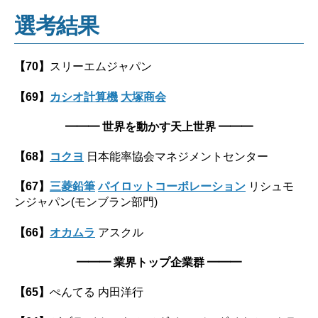
選考結果
【70】
スリーエムジャパン
【69】
カシオ計算機
大塚商会
━━━
世界を動かす天上世界
━━━
【68】
コクヨ
日本能率協会マネジメントセンター
【67】
三菱鉛筆
パイロットコーポレーション
リシュモ
ンジャパン(モンブラン部門)
【66】
オカムラ
アスクル
━━━ 業界トップ企業群 ━━━
【65】
ぺんてる 内田洋行