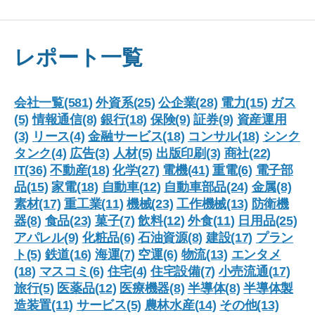
レポート一覧
会社一覧(581)
外資系(25)
公企業(28)
電力(15)
ガス
(5)
情報通信(8)
銀行(18)
保険(9)
証券(9)
資産運用
(3)
リース(4)
金融サービス(18)
コンサル(18)
シンク
タンク(4)
広告(3)
人材(5)
出版印刷(3)
商社(22)
IT(36)
不動産(18)
化学(27)
電機(41)
重電(6)
電子部
品(15)
家電(18)
自動車(12)
自動車部品(24)
金属(8)
素材(17)
重工業(11)
機械(23)
工作機械(13)
防衛機
器(8)
食品(23)
菓子(7)
飲料(12)
外食(11)
日用品(25)
アパレル(9)
化粧品(6)
石油資源(8)
建設(17)
プラン
ト(5)
鉄道(16)
海運(7)
空運(6)
物流(13)
エンタメ
(18)
マスコミ(6)
住宅(4)
住宅設備(7)
小売流通(17)
旅行(5)
医薬品(12)
医療機器(8)
半導体(8)
半導体製
造装置(11)
サービス(5)
農林水産(14)
その他(13)