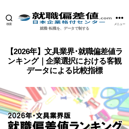
検索
メニュー
就職偏差値.com【公式】
就職･転職を、データで制する
【2026年】文具業界･就職偏差値ラ
ンキング｜企業選択における客観
データによる比較指標