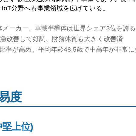
･IoT分野へも事業領域を広げている。
体メーカー、車載半導体は世界シェア3位を誇
から急改善して好調、財務体質も大きく改善済
与比率が高め、平均年齢48.5歳で中高年が非常
易度
中堅上位)