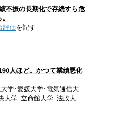
業績不振の長期化で存続すら危
る。
合評価
を記す。
190人ほど。かつて業績悪化
玉大学･愛媛大学･電気通信大
央大学･立命館大学･法政大