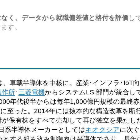
はなく、データから就職偏差値と格付を評価
し
します。
、車載半導体を中核に、産業･インフラ･IoT
製作所
･
三菱電機
からシステムLSI部門が統合して
00年代後半からは毎年1,000億円規模の最終赤
に至った。2014年には抜本的な構造改革を断
機構が保有株をすべて売却して再び独立を果たし
日系半導体メーカーとしては
キオクシア
に次ぐ
めとする組み込み制御向け半導体であり、長年