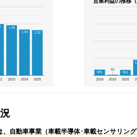
営業利益の推移（
5
1.46
1.34
1.32
1
68
68
681
651
22
2023
2024
2025
2018
2019
2020
2
状況
、自動車事業（車載半導体･車載センサリング