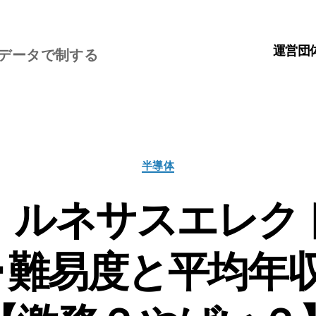
運営団
、データで制する
カ
半導体
テ
ゴ
】ルネサスエレク
リ
ー
･難易度と平均年