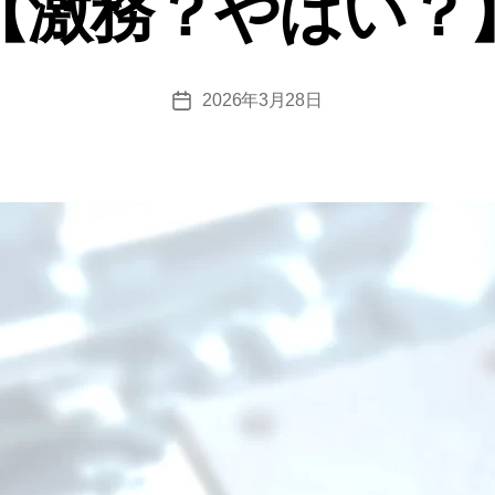
【激務？やばい？
2026年3月28日
投
稿
日