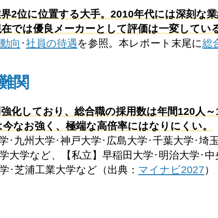
界2位に位置する大手。2010年代には深刻な
現在では優良メーカーとして評価は一変してい
動向
･
社員の待遇
を参照。本レポート末尾に
総
難関
強化しており、総合職の採用数は年間120人～
は今なお強く、極端な高倍率にはなりにくい。
･九州大学･神戸大学･広島大学･千葉大学･埼
科学大学など、【私立】早稲田大学･明治大学･中
大学･芝浦工業大学など（出典：
マイナビ2027
）