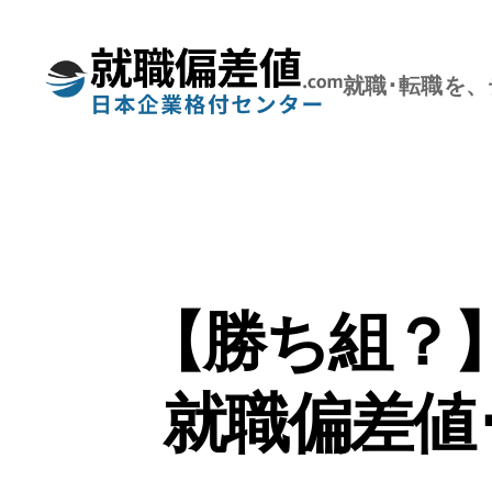
就職･転職を
就
職
偏
差
値.com【公
式】
【勝ち組？
就職偏差値