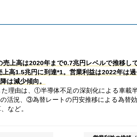
売上高は2020年まで0.7兆円レベルで推移
上高1.5兆円に到達*1。営業利益は2022年は過
以降は減少傾向。
急増した理由は、①半導体不足の深刻化による車載
需要の活況、③為替レートの円安推移による為替効
算、など。