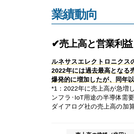
業績動向
✔売上高と営業利益
ルネサスエレクトロニクスの
2022年には過去最高となる売
爆発的に増加したが、同年
*1：2022年に売上高が
ンフラ･IoT用途の半導体
ダイアログ社の売上高の加