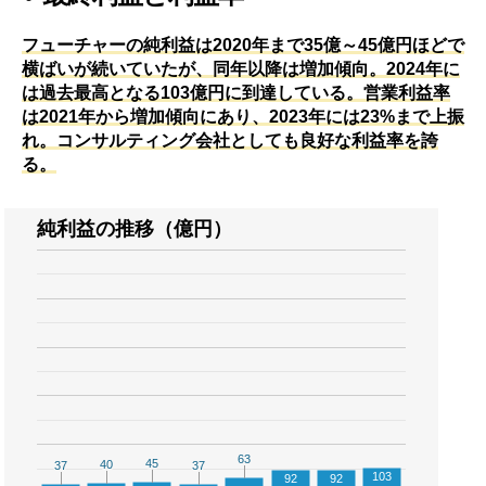
フューチャーの純利益は2020年まで35億～45億円ほどで
横ばいが続いていたが、同年以降は増加傾向。2024年に
は過去最高となる103億円に到達している。営業利益率
は2021年から増加傾向にあり、2023年には23%まで上振
れ。コンサルティング会社としても良好な利益率を誇
る。
純利益の推移（億円）
63
63
45
45
40
40
37
37
37
37
103
92
92