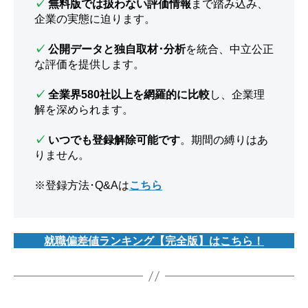
✓
無料版では扱わない評価情報
まで踏み込み、
企業の実態に迫ります。
✓
公開データと独自取材･分析
を統合、中立公正
な評価を提供します。
✓
全業界580社以上を網羅的に比較
し、企業理
解を深められます。
✓
いつでも登録解除可能です
。期間の縛りはあ
りません。
※登録方法･Q&Aは
こちら
就職偏差値ランキング【完全版】はこちら！