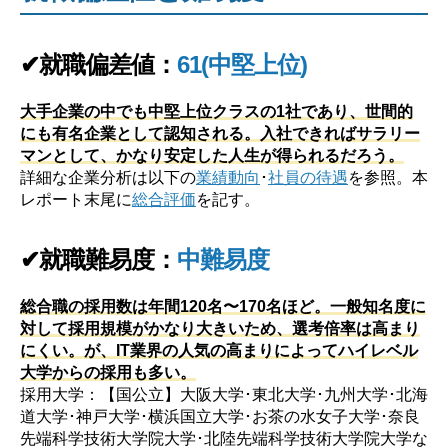
✔就職偏差値：
61(中堅上位)
大手企業の中でも中堅上位クラスの1社であり、世間的
にも有名企業として認知される。入社できればサラリー
マンとして、かなり安定した人生が得られるだろう。
詳細な企業分析は以下の
業績動向
･
社員の待遇
を参照。本
レポート末尾に
総合評価
を記す。
✔就職難易度：
中難易度
総合職の採用数は年間120名〜170名ほど。一般知名度に
対して採用規模がかなり大きいため、選考倍率は高まり
にくい。が、IT業界の人気の高まりによってハイレベル
大学からの採用も多い。
採用大学：【国公立】大阪大学･東北大学･九州大学･北海
道大学･神戸大学･横浜国立大学･お茶の水女子大学･奈良
先端科学技術大学院大学･北陸先端科学技術大学院大学な