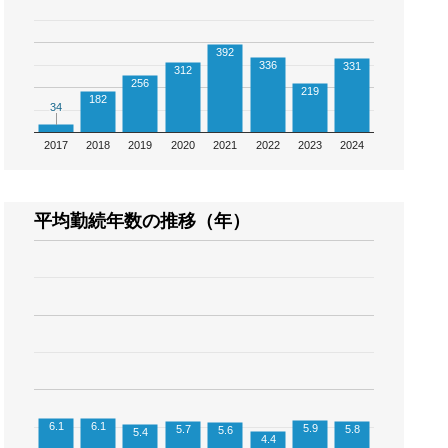
392
336
331
312
256
219
182
34
34
2017
2018
2019
2020
2021
2022
2023
2024
平均勤続年数の推移（年）
6.1
6.1
5.9
5.7
5.8
5.6
5.4
4.4