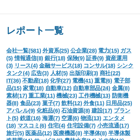
レポート一覧
会社一覧(581)
外資系(25)
公企業(28)
電力(15)
ガス
(5)
情報通信(8)
銀行(18)
保険(9)
証券(9)
資産運用
(3)
リース(4)
金融サービス(18)
コンサル(18)
シンク
タンク(4)
広告(3)
人材(5)
出版印刷(3)
商社(22)
IT(36)
不動産(18)
化学(27)
電機(41)
重電(6)
電子部
品(15)
家電(18)
自動車(12)
自動車部品(24)
金属(8)
素材(17)
重工業(11)
機械(23)
工作機械(13)
防衛機
器(8)
食品(23)
菓子(7)
飲料(12)
外食(11)
日用品(25)
アパレル(9)
化粧品(6)
石油資源(8)
建設(17)
プラン
ト(5)
鉄道(16)
海運(7)
空運(6)
物流(13)
エンタメ
(18)
マスコミ(6)
住宅(4)
住宅設備(7)
小売流通(17)
旅行(5)
医薬品(12)
医療機器(8)
半導体(8)
半導体製