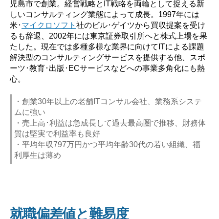
児島市で創業。経営戦略とIT戦略を両輪として捉える新
しいコンサルティング業態によって成長。1997年には
米･
マイクロソフト
社のビル･ゲイツから買収提案を受け
るも辞退、2002年には東京証券取引所へと株式上場を果
たした。現在では多種多様な業界に向けてITによる課題
解決型のコンサルティングサービスを提供する他、スポ
ーツ･教育･出版･ECサービスなどへの事業多角化にも熱
心。
・創業30年以上の老舗ITコンサル会社、業務系システ
ムに強い
・売上高･利益は急成長して過去最高圏で推移、財務体
質は堅実で利益率も良好
・平均年収797万円かつ平均年齢30代の若い組織、福
利厚生は薄め
就職偏差値と難易度