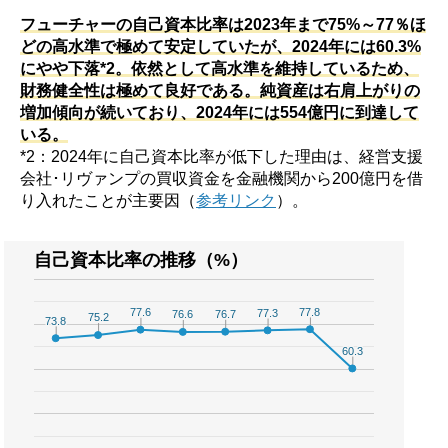
フューチャーの自己資本比率は2023年まで75%～77％ほ
どの高水準で極めて安定していたが、2024年には60.3%
にやや下落*2。依然として高水準を維持しているため、
財務健全性は極めて良好である。純資産は右肩上がりの
増加傾向が続いており、2024年には554億円に到達して
いる。
*2：2024年に自己資本比率が低下した理由は、経営支援
会社･リヴァンプの買収資金を金融機関から200億円を借
り入れたことが主要因（
参考リンク
）。
自己資本比率の推移（%）
77.8
77.8
77.6
77.6
77.3
77.3
76.7
76.7
76.6
76.6
75.2
75.2
73.8
73.8
60.3
60.3