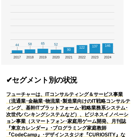
65
65
58
58
52
52
44
44
146
137
122
90
2017
2018
2019
2020
2021
2022
2023
2024
✔セグメント別の状況
フューチャーは、ITコンサルティング＆サービス事業
（流通業･金融業･物流業･製造業向けのIT戦略コンサルテ
ィング、基幹ITプラットフォーム･戦略業務系システム･
次世代バンキングシステムなど）、ビジネスイノベーシ
ョン事業（スマートフォン･家庭用ゲーム開発、月刊誌
『東京カレンダー』･プログラミング家庭教師
『CodeCamp』･デザインスタジオ『CURIOSITY』な