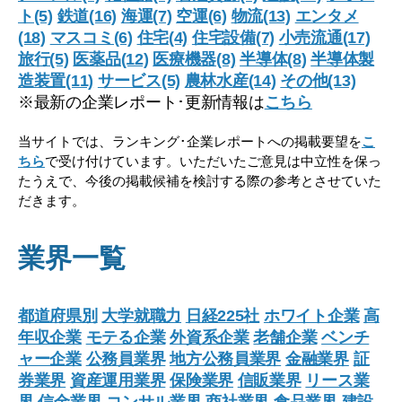
ト(5)
鉄道(16)
海運(7)
空運(6)
物流(13)
エンタメ
(18)
マスコミ(6)
住宅(4)
住宅設備(7)
小売流通(17)
旅行(5)
医薬品(12)
医療機器(8)
半導体(8)
半導体製
造装置(11)
サービス(5)
農林水産(14)
その他(13)
※最新の企業レポート･更新情報は
こちら
当サイトでは、ランキング･企業レポートへの掲載要望を
こ
ちら
で受け付けています。いただいたご意見は中立性を保っ
たうえで、今後の掲載候補を検討する際の参考とさせていた
だきます。
業界一覧
都道府県別
大学就職力
日経225社
ホワイト企業
高
年収企業
モテる企業
外資系企業
老舗企業
ベンチ
ャー企業
公務員業界
地方公務員業界
金融業界
証
券業界
資産運用業界
保険業界
信販業界
リース業