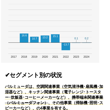
16.6
15.1
13.2
0.2
0.2
0.1
0.1
10.7
-13.7
2017
2018
2019
2020
2021
2022
2023
2024
✔セグメント別の状況
バルミューダは、空調関連事業（空気清浄機･扇風機･加
湿器など）、キッチン関連事業（電子レンジ･トースタ
ー･炊飯器･コーヒーメーカーなど）、
携帯端末関連事業
（バルミューダフォン）
、その他事業（掃除機･照明･ス
ピーカーなど）、の4事業を有する。