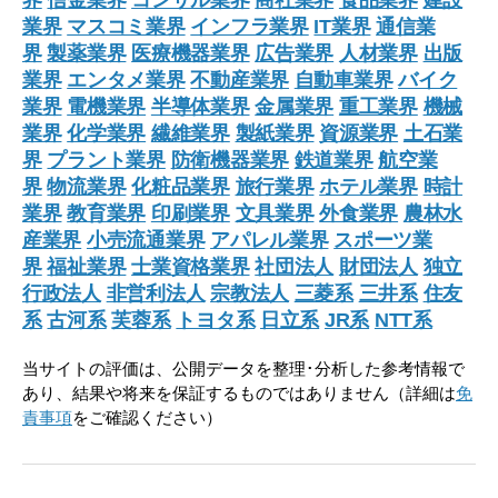
界
信金業界
コンサル業界
商社業界
食品業界
建設
業界
マスコミ業界
インフラ業界
IT業界
通信業
界
製薬業界
医療機器業界
広告業界
人材業界
出版
業界
エンタメ業界
不動産業界
自動車業界
バイク
業界
電機業界
半導体業界
金属業界
重工業界
機械
業界
化学業界
繊維業界
製紙業界
資源業界
土石業
界
プラント業界
防衛機器業界
鉄道業界
航空業
界
物流業界
化粧品業界
旅行業界
ホテル業界
時計
業界
教育業界
印刷業界
文具業界
外食業界
農林水
産業界
小売流通業界
アパレル業界
スポーツ業
界
福祉業界
士業資格業界
社団法人
財団法人
独立
行政法人
非営利法人
宗教法人
三菱系
三井系
住友
系
古河系
芙蓉系
トヨタ系
日立系
JR系
NTT系
当サイトの評価は、公開データを整理･分析した参考情報で
あり、結果や将来を保証するものではありません（詳細は
免
責事項
をご確認ください）