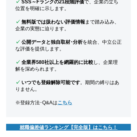
✓
SSS～Fランクの21段階評価
で、企業の立ち
位置を明確に示します。
✓
無料版では扱わない評価情報
まで踏み込み、
企業の実態に迫ります。
✓
公開データと独自取材･分析
を統合、中立公正
な評価を提供します。
✓
全業界580社以上を網羅的に比較
し、企業理
解を深められます。
✓
いつでも登録解除可能です
。期間の縛りはあ
りません。
※登録方法･Q&Aは
こちら
就職偏差値ランキング【完全版】はこちら！