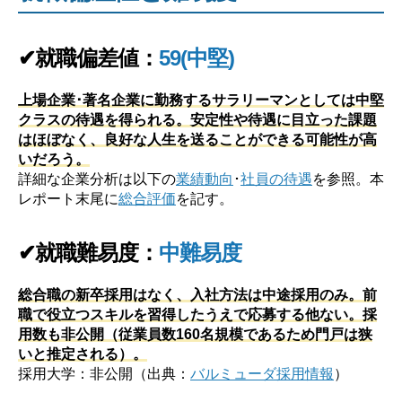
✔就職偏差値：
59(中堅)
上場企業･著名企業に勤務するサラリーマンとしては中堅
クラスの待遇を得られる。安定性や待遇に目立った課題
はほぼなく、良好な人生を送ることができる可能性が高
いだろう。
詳細な企業分析は以下の
業績動向
･
社員の待遇
を参照。本
レポート末尾に
総合評価
を記す。
✔就職難易度：
中難易度
総合職の新卒採用はなく、入社方法は中途採用のみ。前
職で役立つスキルを習得したうえで応募する他ない。採
用数も非公開（従業員数160名規模であるため門戸は狭
いと推定される）。
採用大学：非公開（出典：
バルミューダ採用情報
）