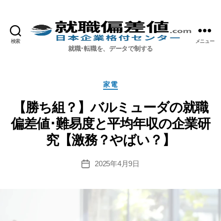
検索
メニュー
就職偏差値.com【公式】
就職･転職を、データで制する
カ
家電
テ
ゴ
【勝ち組？】バルミューダの就職
リ
偏差値･難易度と平均年収の企業研
ー
究【激務？やばい？】
2025年4月9日
投
稿
日