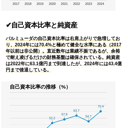
2017
2018
2019
2020
2021
2022
2023
2024
✔自己資本比率と純資産
バルミューダの自己資本比率は右肩上がりで急増してお
り、2024年には70.4%と極めて健全な水準にある（2017
年以前は非公開）。直近数年は業績不振であるが、余裕
で耐え凌げるだけの財務基盤は確保されている。純資産
は2022年に63.1億円まで到達したが、2024年には43.4億
円まで後退している。
自己資本比率の推移（%）
70.4
70.4
63.7
63.7
57.8
57.8
54.7
54.7
52.2
52.2