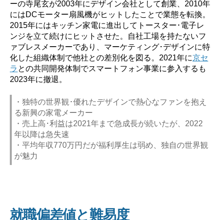
ーの寺尾玄が2003年にデザイン会社として創業、2010年
にはDCモーター扇風機がヒットしたことで業態を転換。
2015年にはキッチン家電に進出してトースター･電子レ
ンジを立て続けにヒットさせた。自社工場を持たないフ
ァブレスメーカーであり、マーケティング･デザインに特
化した組織体制で他社との差別化を図る。2021年に
京セ
ラ
との共同開発体制でスマートフォン事業に参入するも
2023年に撤退。
・独特の世界観･優れたデザインで熱心なファンを抱え
る新興の家電メーカー
・売上高･利益は2021年まで急成長が続いたが、2022
年以降は急失速
・平均年収770万円だが福利厚生は弱め、独自の世界観
が魅力
就職偏差値と難易度