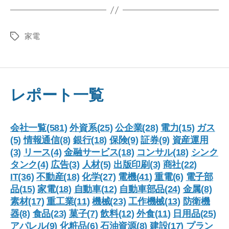
家電
タ
グ
レポート一覧
会社一覧(581)
外資系(25)
公企業(28)
電力(15)
ガス
(5)
情報通信(8)
銀行(18)
保険(9)
証券(9)
資産運用
(3)
リース(4)
金融サービス(18)
コンサル(18)
シンク
タンク(4)
広告(3)
人材(5)
出版印刷(3)
商社(22)
IT(36)
不動産(18)
化学(27)
電機(41)
重電(6)
電子部
品(15)
家電(18)
自動車(12)
自動車部品(24)
金属(8)
素材(17)
重工業(11)
機械(23)
工作機械(13)
防衛機
器(8)
食品(23)
菓子(7)
飲料(12)
外食(11)
日用品(25)
アパレル(9)
化粧品(6)
石油資源(8)
建設(17)
プラン