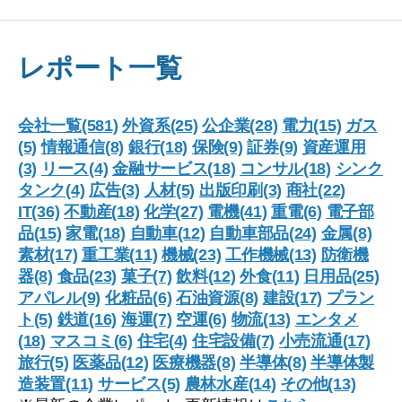
レポート一覧
会社一覧(581)
外資系(25)
公企業(28)
電力(15)
ガス
(5)
情報通信(8)
銀行(18)
保険(9)
証券(9)
資産運用
(3)
リース(4)
金融サービス(18)
コンサル(18)
シンク
タンク(4)
広告(3)
人材(5)
出版印刷(3)
商社(22)
IT(36)
不動産(18)
化学(27)
電機(41)
重電(6)
電子部
品(15)
家電(18)
自動車(12)
自動車部品(24)
金属(8)
素材(17)
重工業(11)
機械(23)
工作機械(13)
防衛機
器(8)
食品(23)
菓子(7)
飲料(12)
外食(11)
日用品(25)
アパレル(9)
化粧品(6)
石油資源(8)
建設(17)
プラン
ト(5)
鉄道(16)
海運(7)
空運(6)
物流(13)
エンタメ
(18)
マスコミ(6)
住宅(4)
住宅設備(7)
小売流通(17)
旅行(5)
医薬品(12)
医療機器(8)
半導体(8)
半導体製
造装置(11)
サービス(5)
農林水産(14)
その他(13)