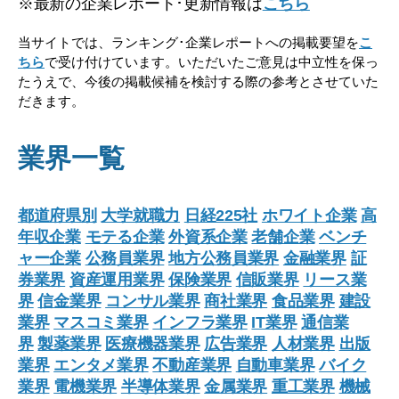
※最新の企業レポート･更新情報は
こちら
当サイトでは、ランキング･企業レポートへの掲載要望を
こ
ちら
で受け付けています。いただいたご意見は中立性を保っ
たうえで、今後の掲載候補を検討する際の参考とさせていた
だきます。
業界一覧
都道府県別
大学就職力
日経225社
ホワイト企業
高
年収企業
モテる企業
外資系企業
老舗企業
ベンチ
ャー企業
公務員業界
地方公務員業界
金融業界
証
券業界
資産運用業界
保険業界
信販業界
リース業
界
信金業界
コンサル業界
商社業界
食品業界
建設
業界
マスコミ業界
インフラ業界
IT業界
通信業
界
製薬業界
医療機器業界
広告業界
人材業界
出版
業界
エンタメ業界
不動産業界
自動車業界
バイク
業界
電機業界
半導体業界
金属業界
重工業界
機械