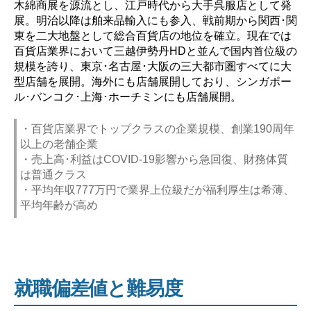
木綿商展を源流とし、江戸時代から大手呉服店として発
展。明治以降は舶来品輸入にも参入、戦前期から関西･関
東を二大地盤として総合百貨店の地位を確立。現在では
百貨店業界において三越伊勢丹HDと並んで国内首位級の
規模を誇り、東京･名古屋･大阪の三大都市圏すべてに大
型店舗を展開。海外にも店舗展開しており、シンガポー
ル･バンコク･上海･ホーチミンにも店舗展開。
・百貨店業界でトップクラスの企業規模、創業190周年
以上の老舗企業
・売上高･利益はCOVID-19影響から急回復、財務体質
は普通クラス
・平均年収777万円で業界上位級だが福利厚生は希薄、
平均年齢が高め
就職偏差値と難易度