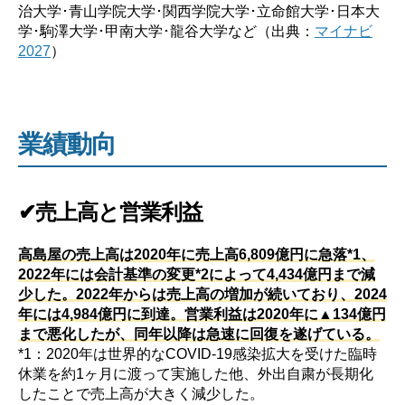
治大学･青山学院大学･関西学院大学･立命館大学･日本大
学･駒澤大学･甲南大学･龍谷大学など（出典：
マイナビ
2027
）
業績動向
✔売上高と営業利益
高島屋の売上高は2020年に売上高6,809億円に急落*1、
2022年には会計基準の変更*2によって4,434億円まで減
少した。2022年からは売上高の増加が続いており、2024
年には4,984億円に到達。営業利益は2020年に▲134億円
まで悪化したが、同年以降は急速に回復を遂げている。
*1：2020年は世界的なCOVID-19感染拡大を受けた臨時
休業を約1ヶ月に渡って実施した他、外出自粛が長期化
したことで売上高が大きく減少した。