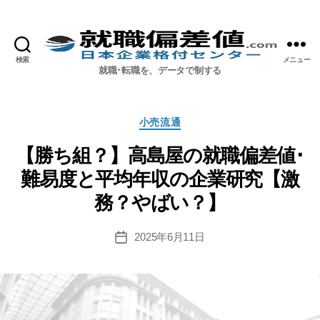
検索
メニュー
就職偏差値.com【公式】
就職･転職を、データで制する
カ
小売流通
テ
ゴ
【勝ち組？】高島屋の就職偏差値･
リ
難易度と平均年収の企業研究【激
ー
務？やばい？】
2025年6月11日
投
稿
日