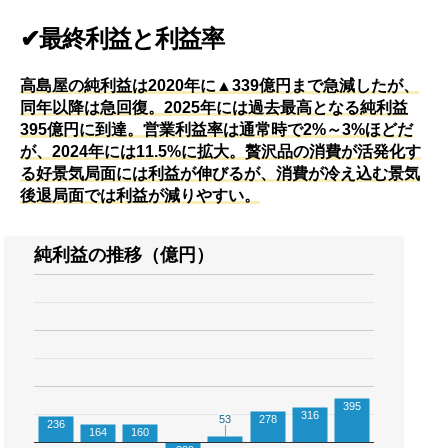
✔最終利益と利益率
高島屋の純利益は2020年に▲339億円まで急減したが、
同年以降は急回復。2025年には過去最高となる純利益
395億円に到達。営業利益率は通常時で2%～3%ほどだ
が、2024年には11.5%に拡大。贅沢品の消費が活発化す
る好景気局面には利益が伸びるが、消費が冷え込む景気
後退局面では利益が減りやすい。
純利益の推移（億円）
395
316
53
53
278
236
164
160