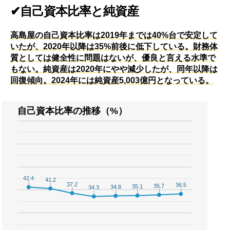
✔自己資本比率と純資産
高島屋の自己資本比率は2019年までは40%台で安定して
いたが、2020年以降は35%前後に低下している。財務体
質としては健全性に問題はないが、優良と言える水準で
もない。純資産は2020年にやや減少したが、同年以降は
回復傾向。2024年には純資産5,003億円となっている。
自己資本比率の推移（%）
42.4
42.4
41.2
41.2
37.2
37.2
36.5
36.5
35.7
35.7
35.1
35.1
34.8
34.8
34.3
34.3