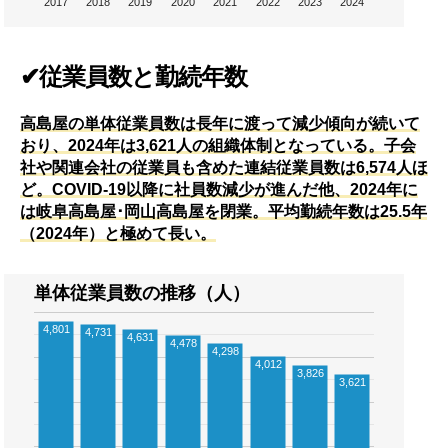
2017
2018
2019
2020
2021
2022
2023
2024
✔従業員数と勤続年数
高島屋の単体従業員数は長年に渡って減少傾向が続いて
おり、2024年は3,621人の組織体制となっている。子会
社や関連会社の従業員も含めた連結従業員数は6,574人ほ
ど。COVID-19以降に社員数減少が進んだ他、2024年に
は岐阜高島屋･岡山高島屋を閉業。平均勤続年数は25.5年
（2024年）と極めて長い。
単体従業員数の推移（人）
4,801
4,731
4,631
4,478
4,298
4,012
3,826
3,621