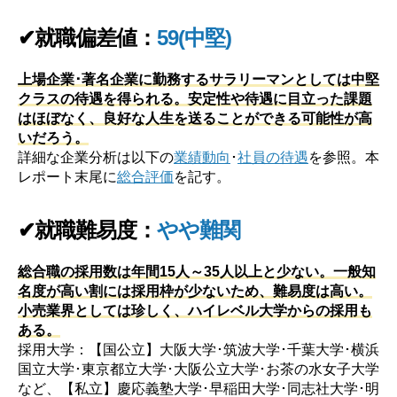
✔就職偏差値：
59(中堅)
上場企業･著名企業に勤務するサラリーマンとしては中堅
クラスの待遇を得られる。安定性や待遇に目立った課題
はほぼなく、良好な人生を送ることができる可能性が高
いだろう。
詳細な企業分析は以下の
業績動向
･
社員の待遇
を参照。本
レポート末尾に
総合評価
を記す。
✔就職難易度：
やや難関
総合職の採用数は年間15人～35人以上と少ない。一般知
名度が高い割には採用枠が少ないため、難易度は高い。
小売業界としては珍しく、ハイレベル大学からの採用も
ある。
採用大学：【国公立】大阪大学･筑波大学･千葉大学･横浜
国立大学･東京都立大学･大阪公立大学･お茶の水女子大学
など、【私立】慶応義塾大学･早稲田大学･同志社大学･明