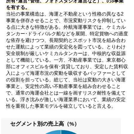
所有･運営･管理、フォトスタジオ運営など）、の3事業
を有する。
当社の事業構造は、海運と不動産という性格の異なる2
事業を併存させることで、市況変動リスクを抑制してい
る点に大きな特徴がある。外航海運事業では、ケミカル
タンカー･ドライバルク船などを展開、特定貨物への過度
な依存を避けつつ、長期契約とスポット市況を組み合わ
せた運航によって業績の安定化を図っている。とりわけ
安全規制が厳しいケミカルタンカーは、中核的な収益源
として機能している。一方、不動産事業では、東京都心
部にオフィスビルを保有･賃貸しており、安定した賃料収
入によって海運市況の変動を吸収するバッファーとして
の役割を担っている。総じて、当社は変動の大きい海運
事業と、安定性の高い不動産事業を組み合わせること
で、通常の海運会社とは一線を画すリスク耐性を備えて
いる。浮き沈みが激しい海運業界において、業績の安定
性を重視した事業モデルを確立していると言える。
セグメント別の売上高（%）