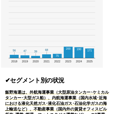
200
190
68
68
56
56
171
47
47
39
39
75
2018
2019
2020
2021
2022
2023
2024
2025
✔セグメント別の状況
飯野海運は、外航海運事業（大型原油タンカー･ケミカル
タンカー･大型ガス船）、内航海運事業（国内水域･近海
における液化天然ガス･液化石油ガス･石油化学ガスの海
上輸送など）、不動産事業（国内外の賃貸オフィスビル