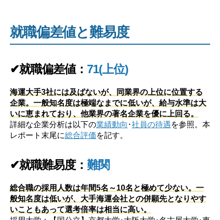
就職偏差値と難易度
✔就職偏差値：
71(上位)
海運大手3社には及ばないが、同業界の上位に位置する
企業。一般知名度は極端なまでに低いが、給与水準は大
いに恵まれており、他業界の著名企業を優に上回る。
詳細な企業分析は以下の
業績動向
･
社員の待遇
を参照。本
レポート末尾に
総合評価
を記す。
✔就職難易度：
難関
総合職の採用人数は年間5名～10名と極めて少ない。一
般知名度は低いが、大手海運会社との併願先となりやす
いこともあって選考倍率は相当に高い。
採用大学：【国公立】京都大学･大阪大学･名古屋大学･東