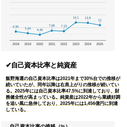
14.1
14.1
13.8
13.8
12
12
7.68
7.68
7.23
7.23
6.95
6.95
5.64
5.64
4.46
4.46
2018
2019
2020
2021
2022
2023
2024
2025
✔自己資本比率と純資産
飯野海運の自己資本比率は2021年まで30%台での推移が
続いていたが、同年以降は右肩上がりの推移が続いてい
る。2025年には自己資本比率47.5%に到達しており、財
務健全性が高まっている。純資産は2022年から業績好調
を追い風に急伸しており、2025年には1,456億円に到達
している。
自己資本比率の推移（%）