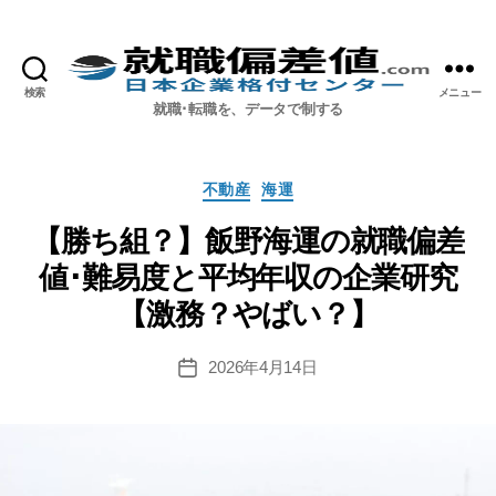
検索
メニュー
就職偏差値.com【公式】
就職･転職を、データで制する
カ
不動産
海運
テ
ゴ
【勝ち組？】飯野海運の就職偏差
リ
値･難易度と平均年収の企業研究
ー
【激務？やばい？】
2026年4月14日
投
稿
日