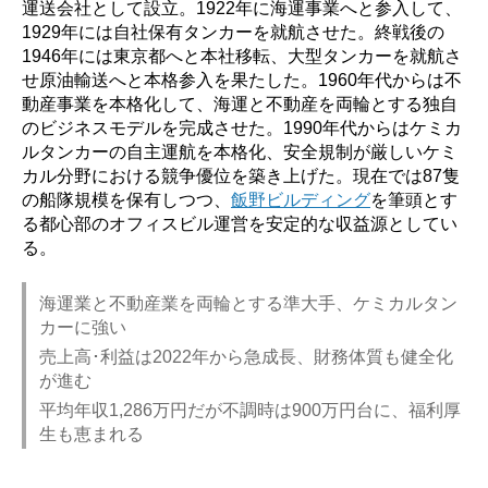
運送会社として設立。1922年に海運事業へと参入して、
1929年には自社保有タンカーを就航させた。終戦後の
1946年には東京都へと本社移転、大型タンカーを就航さ
せ原油輸送へと本格参入を果たした。1960年代からは不
動産事業を本格化して、海運と不動産を両輪とする独自
のビジネスモデルを完成させた。1990年代からはケミカ
ルタンカーの自主運航を本格化、安全規制が厳しいケミ
カル分野における競争優位を築き上げた。現在では87隻
の船隊規模を保有しつつ、
飯野ビルディング
を筆頭とす
る都心部のオフィスビル運営を安定的な収益源としてい
る。
海運業と不動産業を両輪とする準大手、ケミカルタン
カーに強い
売上高･利益は2022年から急成長、財務体質も健全化
が進む
平均年収1,286万円だが不調時は900万円台に、福利厚
生も恵まれる