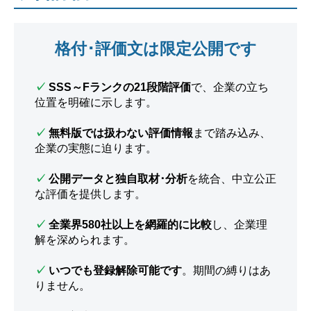
格付･評価文は限定公開です
✓
SSS～Fランクの21段階評価
で、企業の立ち
位置を明確に示します。
✓
無料版では扱わない評価情報
まで踏み込み、
企業の実態に迫ります。
✓
公開データと独自取材･分析
を統合、中立公正
な評価を提供します。
✓
全業界580社以上を網羅的に比較
し、企業理
解を深められます。
✓
いつでも登録解除可能です
。期間の縛りはあ
りません。