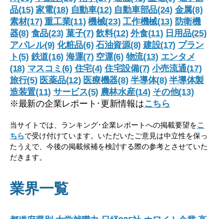
品(15)
家電(18)
自動車(12)
自動車部品(24)
金属(8)
素材(17)
重工業(11)
機械(23)
工作機械(13)
防衛機
器(8)
食品(23)
菓子(7)
飲料(12)
外食(11)
日用品(25)
アパレル(9)
化粧品(6)
石油資源(8)
建設(17)
プラン
ト(5)
鉄道(16)
海運(7)
空運(6)
物流(13)
エンタメ
(18)
マスコミ(6)
住宅(4)
住宅設備(7)
小売流通(17)
旅行(5)
医薬品(12)
医療機器(8)
半導体(8)
半導体製
造装置(11)
サービス(5)
農林水産(14)
その他(13)
※最新の企業レポート･更新情報は
こちら
当サイトでは、ランキング･企業レポートへの掲載要望を
こ
ちら
で受け付けています。いただいたご意見は中立性を保っ
たうえで、今後の掲載候補を検討する際の参考とさせていた
だきます。
業界一覧