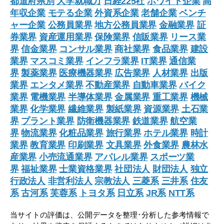
都道府県別
大学就職力
日経225社
ホワイト企業
高
年収企業
モテる企業
外資系企業
老舗企業
ベンチ
ャー企業
公務員業界
地方公務員業界
金融業界
証
券業界
資産運用業界
保険業界
信販業界
リース業
界
信金業界
コンサル業界
商社業界
食品業界
建設
業界
マスコミ業界
インフラ業界
IT業界
通信業
界
製薬業界
医療機器業界
広告業界
人材業界
出版
業界
エンタメ業界
不動産業界
自動車業界
バイク
業界
電機業界
半導体業界
金属業界
重工業界
機械
業界
化学業界
繊維業界
製紙業界
資源業界
土石業
界
プラント業界
防衛機器業界
鉄道業界
航空業
界
物流業界
化粧品業界
旅行業界
ホテル業界
時計
業界
教育業界
印刷業界
文具業界
外食業界
農林水
産業界
小売流通業界
アパレル業界
スポーツ業
界
福祉業界
士業資格業界
社団法人
財団法人
独立
行政法人
非営利法人
宗教法人
三菱系
三井系
住友
系
古河系
芙蓉系
トヨタ系
日立系
JR系
NTT系
当サイトの評価は、公開データを整理･分析した参考情報で