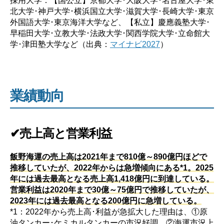
北大学･神戸大学･横浜国立大学･滋賀大学･長崎大学･東京
外国語大学･東京海洋大学など、【私立】慶應義塾大学･
早稲田大学･立教大学･法政大学･関西学院大学･立命館大
学･津田塾大学など（出典：
マイナビ2027
）
業績動向
✔売上高と営業利益
飯野海運の売上高は2021年まで810億～890億円ほどで
推移していたが、2022年からは急増傾向にある*1。2025
年には過去最高となる売上高1,418億円に到達している。
営業利益は2020年まで30億～75億円で推移していたが、
2023年には過去最高となる200億円に急増している。
*1：2022年から売上高･利益が急拡大した理由は、①原
油タンカー･ケミカルタンカーの市況好調、②海運市況上