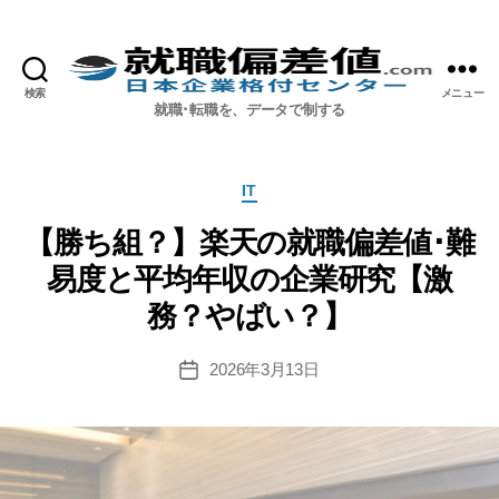
検索
メニュー
就職偏差値.com【公式】
就職･転職を、データで制する
カ
IT
テ
ゴ
【勝ち組？】楽天の就職偏差値･難
リ
易度と平均年収の企業研究【激
ー
務？やばい？】
2026年3月13日
投
稿
日