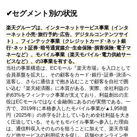
✔セグメント別の状況
楽天グループは、インターネットサービス事業（インタ
ーネット小売･旅行予約･広告、デジタルコンテンツサイ
ト）、フィンテック事業（クレジットカード･ネット銀
行･ネット証券･暗号通貨媒介･生命保険･損害保険･電子マ
ネーなど）、モバイル事業（楽天モバイル･電力供給サー
ビスなど）、の3事業を有する。
当社の事業構造は、ECモール『楽天市場』を入口として
会員基盤を拡大し、その顧客をカード･銀行･証券･決済へ
送客し、さらに通信まで抱き込むことで顧客を自社で囲
い込む『楽天経済圏』に本質がある。実際、全社利益の
約63%をフィンテック事業が支えており、利益創出の主
役はECモールではなく金融側にあるのが実態である。一
方で、2019年に本格参入したモバイル事業が▲1,958億
円（2025年）の赤字を計上しているため全社利益を大き
く圧迫している。そもそもモバイル事業へ参入した理由
は、通信料収入そのものを狙うことに加えて、楽天市場
など他サービスの利用拡大を促し、店舗やオンライン申