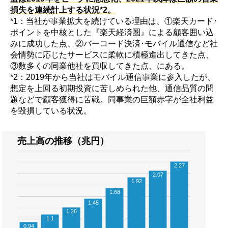
損失を連続計上する状況*2。
*1：当社が事業拡大を続けている理由は、①楽天カード･
ポイントを中核とした『楽天経済圏』による顧客囲い込
みに成功した点、②バーコード決済･モバイル通信など社
会情勢に応じたサービスに柔軟に積極進出してきた点、
③数多くの同業他社を買収してきた点、にある。
*2：2019年から当社はモバイル通信事業に参入したが、
想定を上回る初期投資に苦しめられた他、通信品質の問
題などで顧客獲得に苦戦。同事業の巨額赤字が全社利益
を毀損している状況。
売上高の推移（兆円）
2.27
2.07
1.92
1.68
1.45
1.26
1.1
0.94