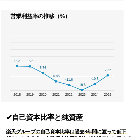
営業利益率の推移（%）
15.8
15.8
15.5
15.5
5.76
5.76
2.32
2.32
-6.45
-6.45
-10.3
-10.3
-11.6
-11.6
-19.3
-19.3
2018
2019
2020
2021
2022
2023
2024
2025
✔自己資本比率と純資産
楽天グループの自己資本比率は過去8年間に渡って低下