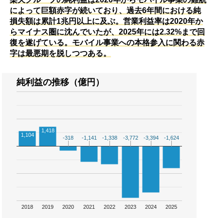
によって巨額赤字が続いており、過去6年間における純
損失額は累計1兆円以上に及ぶ。営業利益率は2020年か
らマイナス圏に沈んでいたが、2025年には2.32%まで回
復を遂げている。モバイル事業への本格参入に関わる赤
字は最悪期を脱しつつある。
純利益の推移（億円）
1,418
1,104
-318
-318
-1,141
-1,141
-1,338
-1,338
-3,772
-3,772
-3,394
-3,394
-1,624
-1,624
2018
2019
2020
2021
2022
2023
2024
2025