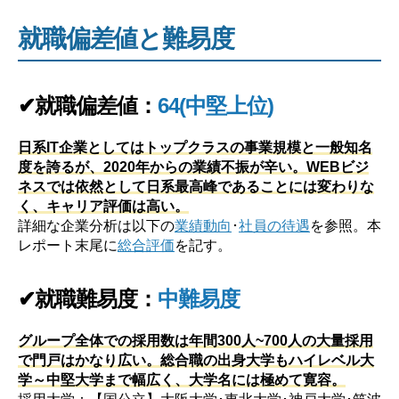
就職偏差値と難易度
✔就職偏差値：
64(中堅上位)
日系IT企業としてはトップクラスの事業規模と一般知名
度を誇るが、2020年からの業績不振が辛い。WEBビジ
ネスでは依然として日系最高峰であることには変わりな
く、キャリア評価は高い。
詳細な企業分析は以下の
業績動向
･
社員の待遇
を参照。本
レポート末尾に
総合評価
を記す。
✔就職難易度：
中難易度
グループ全体での採用数は年間300人~700人の大量採用
で門戸はかなり広い。総合職の出身大学もハイレベル大
学～中堅大学まで幅広く、大学名には極めて寛容。
採用大学：【国公立】大阪大学･東北大学･神戸大学･筑波