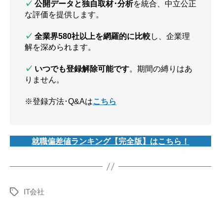
✓
公開データと独自取材･分析
を統合、中立公正
な評価を提供します。
✓
全業界580社以上を網羅的に比較
し、企業理
解を深められます。
✓
いつでも登録解除可能です
。期間の縛りはあ
りません。
※登録方法･Q&Aは
こちら
就職偏差値ランキング【完全版】はこちら！
IT会社
タ
グ