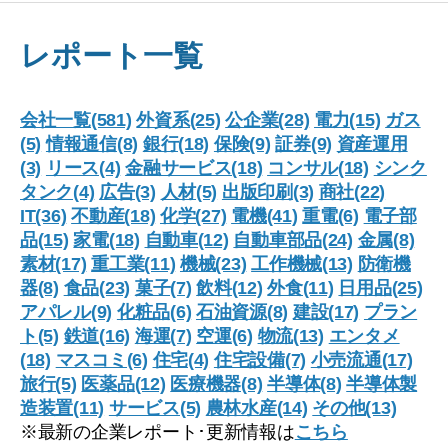
レポート一覧
会社一覧(581)
外資系(25)
公企業(28)
電力(15)
ガス
(5)
情報通信(8)
銀行(18)
保険(9)
証券(9)
資産運用
(3)
リース(4)
金融サービス(18)
コンサル(18)
シンク
タンク(4)
広告(3)
人材(5)
出版印刷(3)
商社(22)
IT(36)
不動産(18)
化学(27)
電機(41)
重電(6)
電子部
品(15)
家電(18)
自動車(12)
自動車部品(24)
金属(8)
素材(17)
重工業(11)
機械(23)
工作機械(13)
防衛機
器(8)
食品(23)
菓子(7)
飲料(12)
外食(11)
日用品(25)
アパレル(9)
化粧品(6)
石油資源(8)
建設(17)
プラン
ト(5)
鉄道(16)
海運(7)
空運(6)
物流(13)
エンタメ
(18)
マスコミ(6)
住宅(4)
住宅設備(7)
小売流通(17)
旅行(5)
医薬品(12)
医療機器(8)
半導体(8)
半導体製
造装置(11)
サービス(5)
農林水産(14)
その他(13)
※最新の企業レポート･更新情報は
こちら