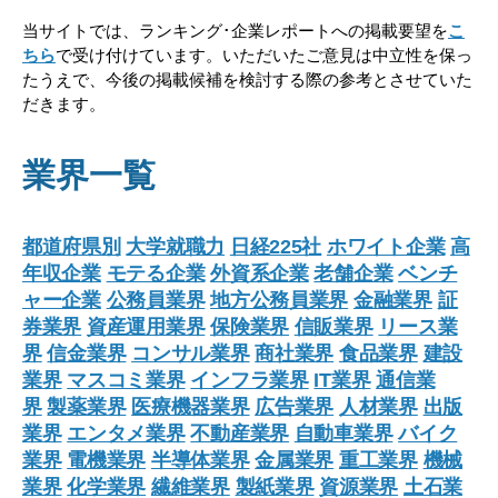
当サイトでは、ランキング･企業レポートへの掲載要望を
こ
ちら
で受け付けています。いただいたご意見は中立性を保っ
たうえで、今後の掲載候補を検討する際の参考とさせていた
だきます。
業界一覧
都道府県別
大学就職力
日経225社
ホワイト企業
高
年収企業
モテる企業
外資系企業
老舗企業
ベンチ
ャー企業
公務員業界
地方公務員業界
金融業界
証
券業界
資産運用業界
保険業界
信販業界
リース業
界
信金業界
コンサル業界
商社業界
食品業界
建設
業界
マスコミ業界
インフラ業界
IT業界
通信業
界
製薬業界
医療機器業界
広告業界
人材業界
出版
業界
エンタメ業界
不動産業界
自動車業界
バイク
業界
電機業界
半導体業界
金属業界
重工業界
機械
業界
化学業界
繊維業界
製紙業界
資源業界
土石業