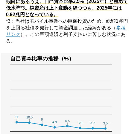
傾向にあるうえ、自己資本比率3.5%（2025年）と極めて
低水準*3。純資産は上下変動を経つつも、2025年には
0.92兆円となっている。
*3：当社はモバイル事業への巨額投資のため、総額1兆円
を上回る社債を発行して資金調達した経緯がある（
参考
リンク
）。この巨額返済と利子支払いに苦しむ状況にあ
る。
自己資本比率の推移（%）
11
11
10.5
10.5
8
8
6.5
6.5
4.9
4.9
3.9
3.9
3.7
3.7
3.5
3.5