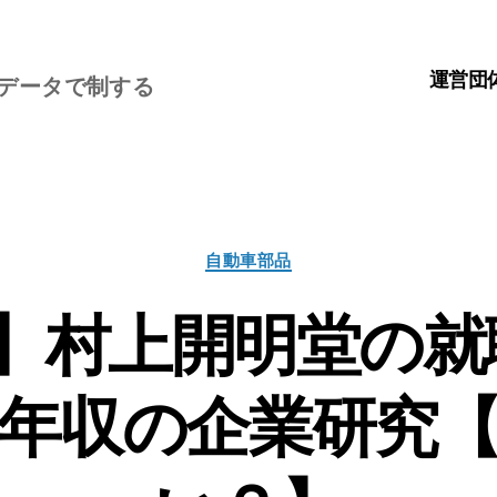
運営団
、データで制する
カ
自動車部品
テ
ゴ
】村上開明堂の就
リ
ー
年収の企業研究