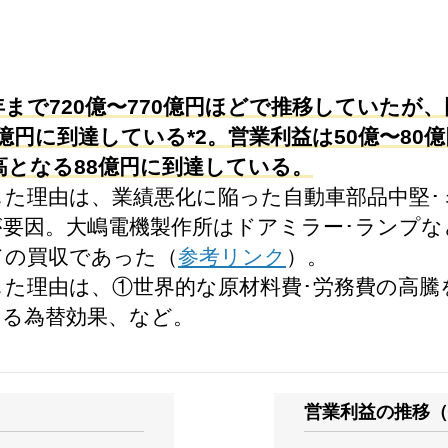
年まで720億〜770億円ほどで推移していたが、同
2億円に到達している*2。営業利益は50億〜8
高となる88億円に到達している。
増した理由は、業績悪化に陥った自動車部品中堅
が要因。大嶋電機製作所はドアミラー･ランプな
ての買収であった（
参考リンク
）。
増加した理由は、①世界的な原材料費･労務費の高
よる為替効果、など。
営業利益の推移（