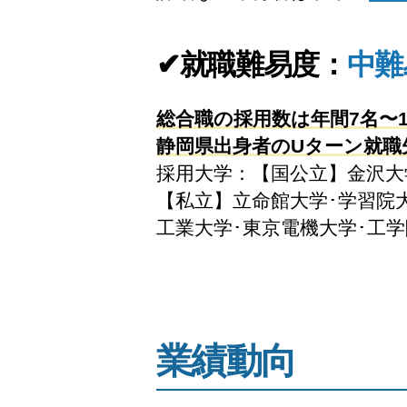
✔就職難易度：
中難
総合職の採用数は年間7名〜
静岡県出身者のUターン就職
採用大学：【国公立】金沢大
【私立】立命館大学･学習院大
工業大学･東京電機大学･工
業績動向