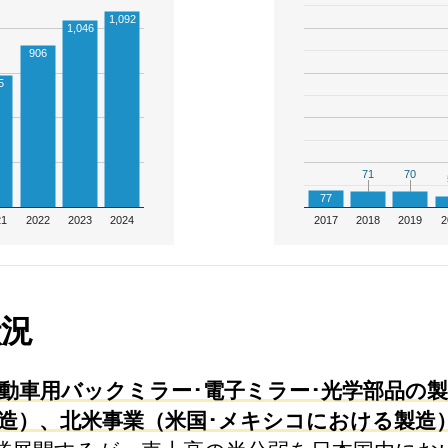
1,092
1,046
906
5
71
71
70
70
77
21
2022
2023
2024
2017
2018
2019
2
状況
動車用バックミラー･電子ミラー･光学部品の製
造）、北米事業（米国･メキシコにおける製造