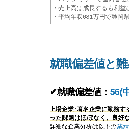
・売上高は成長するも利益
・平均年収681万円で静岡
就職偏差値と難
✔就職偏差値：
56(
上場企業･著名企業に勤務
った課題はほぼなく、良好
詳細な企業分析は以下の
業績