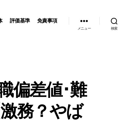
体
評価基準
免責事項
メニュー
検索
職偏差値･難
【激務？やば