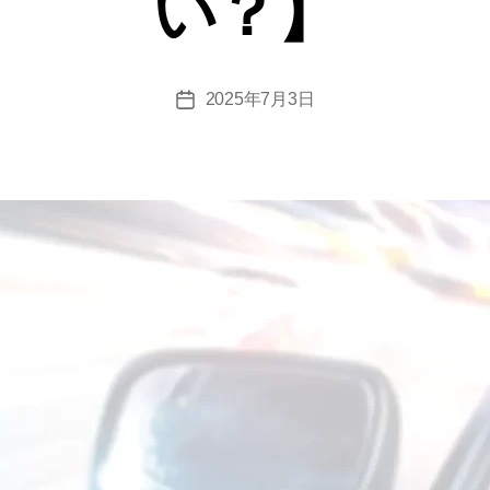
い？】
2025年7月3日
投
稿
日