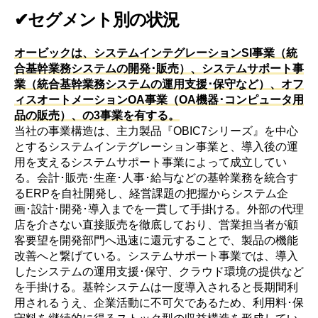
✔セグメント別の状況
オービックは、システムインテグレーションSI事業（統
合基幹業務システムの開発･販売）、システムサポート事
業（統合基幹業務システムの運用支援･保守など）、オフ
ィスオートメーションOA事業（OA機器･コンピュータ用
品の販売）、の3事業を有する。
当社の事業構造は、主力製品『OBIC7シリーズ』を中心
とするシステムインテグレーション事業と、導入後の運
用を支えるシステムサポート事業によって成立してい
る。会計･販売･生産･人事･給与などの基幹業務を統合す
るERPを自社開発し、経営課題の把握からシステム企
画･設計･開発･導入までを一貫して手掛ける。外部の代理
店を介さない直接販売を徹底しており、営業担当者が顧
客要望を開発部門へ迅速に還元することで、製品の機能
改善へと繋げている。システムサポート事業では、導入
したシステムの運用支援･保守、クラウド環境の提供など
を手掛ける。基幹システムは一度導入されると長期間利
用されるうえ、企業活動に不可欠であるため、利用料･保
守料を継続的に得るストック型の収益構造を形成してい