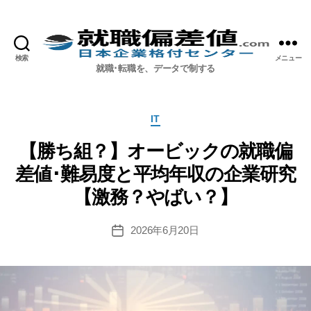
検索
メニュー
就職偏差値.com【公式】
就職･転職を、データで制する
カ
IT
テ
ゴ
【勝ち組？】オービックの就職偏
リ
差値･難易度と平均年収の企業研究
ー
【激務？やばい？】
2026年6月20日
投
稿
日