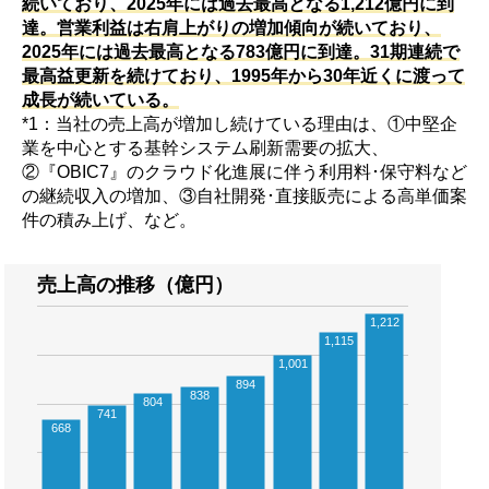
続いており、2025年には過去最高となる1,212億円に到
達。営業利益は右肩上がりの増加傾向が続いており、
2025年には過去最高となる783億円に到達。31期連続で
最高益更新を続けており、1995年から30年近くに渡って
成長が続いている。
*1：当社の売上高が増加し続けている理由は、①中堅企
業を中心とする基幹システム刷新需要の拡大、
②『OBIC7』のクラウド化進展に伴う利用料･保守料など
の継続収入の増加、③自社開発･直接販売による高単価案
件の積み上げ、など。
売上高の推移（億円）
1,212
1,115
1,001
894
838
804
741
668