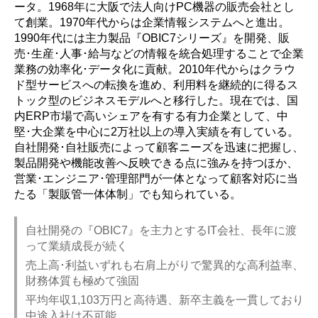
ータ。1968年に大阪で法人向けPC機器の販売会社とし
て創業。1970年代からは企業情報システムへと進出。
1990年代には主力製品『OBIC7シリーズ』を開発、販
売･生産･人事･給与などの情報を統合処理することで企業
業務の効率化･データ化に貢献。2010年代からはクラウ
ド型サービスへの転換を進め、利用料を継続的に得るス
トック型のビジネスモデルへと移行した。現在では、国
内ERP市場で高いシェアを有する有力企業として、中
堅･大企業を中心に2万社以上の導入実績を有している。
自社開発･自社販売によって顧客ニーズを迅速に把握し、
製品開発や機能改善へ反映できる点に強みを持つほか、
営業･エンジニア･管理部門が一体となって顧客対応に当
たる「製販管一体体制」でも知られている。
自社開発の『OBIC7』を主力とするIT会社、長年に渡
って業績成長が続く
売上高･利益いずれも右肩上がりで驚異的な高利益率、
財務体質も極めて強固
平均年収1,103万円と高待遇、新卒主義を一貫しており
中途入社は不可能