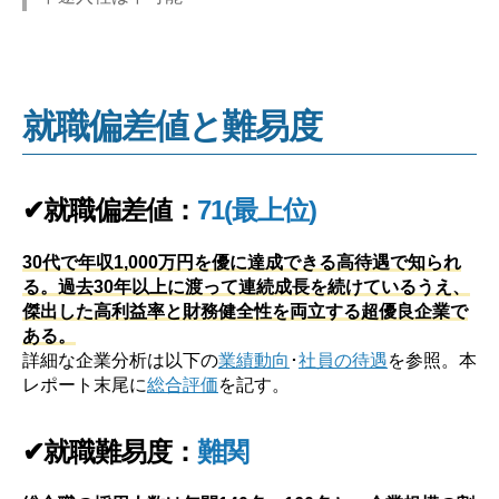
就職偏差値と難易度
✔就職偏差値：
71(最上位)
30代で年収1,000万円を優に達成できる高待遇で知られ
る。過去30年以上に渡って連続成長を続けているうえ、
傑出した高利益率と財務健全性を両立する超優良企業で
ある。
詳細な企業分析は以下の
業績動向
･
社員の待遇
を参照。本
レポート末尾に
総合評価
を記す。
✔就職難易度：
難関