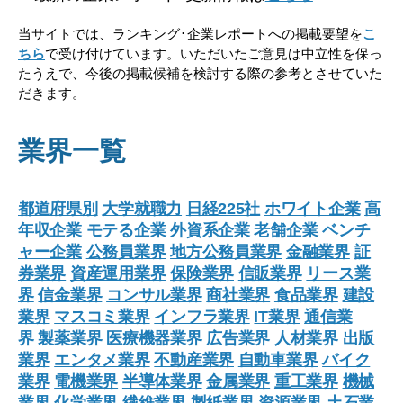
当サイトでは、ランキング･企業レポートへの掲載要望を
こ
ちら
で受け付けています。いただいたご意見は中立性を保っ
たうえで、今後の掲載候補を検討する際の参考とさせていた
だきます。
業界一覧
都道府県別
大学就職力
日経225社
ホワイト企業
高
年収企業
モテる企業
外資系企業
老舗企業
ベンチ
ャー企業
公務員業界
地方公務員業界
金融業界
証
券業界
資産運用業界
保険業界
信販業界
リース業
界
信金業界
コンサル業界
商社業界
食品業界
建設
業界
マスコミ業界
インフラ業界
IT業界
通信業
界
製薬業界
医療機器業界
広告業界
人材業界
出版
業界
エンタメ業界
不動産業界
自動車業界
バイク
業界
電機業界
半導体業界
金属業界
重工業界
機械