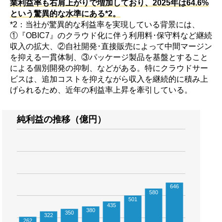
業利益率も右肩上がりで増加しており、2025年は64.6%
という驚異的な水準にある*2。
*2：当社が驚異的な利益率を実現している背景には、
①『OBIC7』のクラウド化に伴う利用料･保守料など継続
収入の拡大、②自社開発･直接販売によって中間マージン
を抑える一貫体制、③パッケージ製品を基盤とすること
による個別開発の抑制、などがある。特にクラウドサー
ビスは、追加コストを抑えながら収入を継続的に積み上
げられるため、近年の利益率上昇を牽引している。
純利益の推移（億円）
646
580
501
435
380
350
322
262