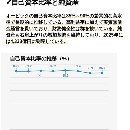
✔自己資本比率と純資産
オービックの自己資本比率は85%～90%の驚異的な高水
準で長期的に推移している。高利益率に加えて実質無借
金経営を貫いており、財務健全性は群を抜いている。純
資産も右肩上がりの増加基調を維持しており、2025年に
は4,338億円に到達している。
自己資本比率の推移（%）
89.4
89.4
89.2
89.2
89.2
89.2
89.2
89.2
86.7
86.7
86.3
86.3
90.6
90.6
90.1
90.1