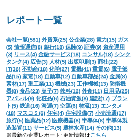
レポート一覧
会社一覧(581)
外資系(25)
公企業(28)
電力(15)
ガス
(5)
情報通信(8)
銀行(18)
保険(9)
証券(9)
資産運用
(3)
リース(4)
金融サービス(18)
コンサル(18)
シンク
タンク(4)
広告(3)
人材(5)
出版印刷(3)
商社(22)
IT(36)
不動産(18)
化学(27)
電機(41)
重電(6)
電子部
品(15)
家電(18)
自動車(12)
自動車部品(24)
金属(8)
素材(17)
重工業(11)
機械(23)
工作機械(13)
防衛機
器(8)
食品(23)
菓子(7)
飲料(12)
外食(11)
日用品(25)
アパレル(9)
化粧品(6)
石油資源(8)
建設(17)
プラン
ト(5)
鉄道(16)
海運(7)
空運(6)
物流(13)
エンタメ
(18)
マスコミ(6)
住宅(4)
住宅設備(7)
小売流通(17)
旅行(5)
医薬品(12)
医療機器(8)
半導体(8)
半導体製
造装置(11)
サービス(5)
農林水産(14)
その他(13)
※最新の企業レポート･更新情報は
こちら