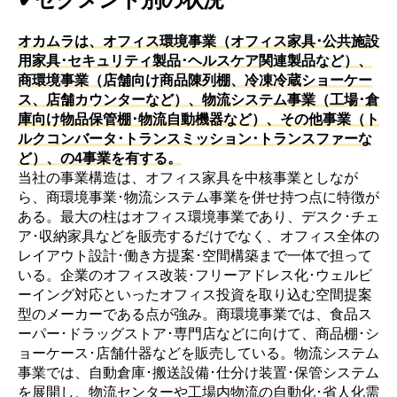
オカムラは、オフィス環境事業（オフィス家具･公共施設
用家具･セキュリティ製品･ヘルスケア関連製品など）、
商環境事業（店舗向け商品陳列棚、冷凍冷蔵ショーケー
ス、店舗カウンターなど）、物流システム事業（工場･倉
庫向け物品保管棚･物流自動機器など）、その他事業（ト
ルクコンバータ･トランスミッション･トランスファーな
ど）、の4事業を有する。
当社の事業構造は、オフィス家具を中核事業としなが
ら、商環境事業･物流システム事業を併せ持つ点に特徴が
ある。最大の柱はオフィス環境事業であり、デスク･チェ
ア･収納家具などを販売するだけでなく、オフィス全体の
レイアウト設計･働き方提案･空間構築まで一体で担って
いる。企業のオフィス改装･フリーアドレス化･ウェルビ
ーイング対応といったオフィス投資を取り込む空間提案
型のメーカーである点が強み。商環境事業では、食品ス
ーパー･ドラッグストア･専門店などに向けて、商品棚･シ
ョーケース･店舗什器などを販売している。物流システム
事業では、自動倉庫･搬送設備･仕分け装置･保管システム
を展開し、物流センターや工場内物流の自動化･省人化需