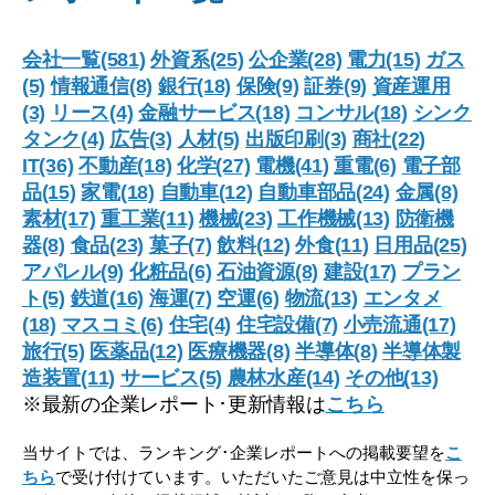
会社一覧(581)
外資系(25)
公企業(28)
電力(15)
ガス
(5)
情報通信(8)
銀行(18)
保険(9)
証券(9)
資産運用
(3)
リース(4)
金融サービス(18)
コンサル(18)
シンク
タンク(4)
広告(3)
人材(5)
出版印刷(3)
商社(22)
IT(36)
不動産(18)
化学(27)
電機(41)
重電(6)
電子部
品(15)
家電(18)
自動車(12)
自動車部品(24)
金属(8)
素材(17)
重工業(11)
機械(23)
工作機械(13)
防衛機
器(8)
食品(23)
菓子(7)
飲料(12)
外食(11)
日用品(25)
アパレル(9)
化粧品(6)
石油資源(8)
建設(17)
プラン
ト(5)
鉄道(16)
海運(7)
空運(6)
物流(13)
エンタメ
(18)
マスコミ(6)
住宅(4)
住宅設備(7)
小売流通(17)
旅行(5)
医薬品(12)
医療機器(8)
半導体(8)
半導体製
造装置(11)
サービス(5)
農林水産(14)
その他(13)
※最新の企業レポート･更新情報は
こちら
当サイトでは、ランキング･企業レポートへの掲載要望を
こ
ちら
で受け付けています。いただいたご意見は中立性を保っ