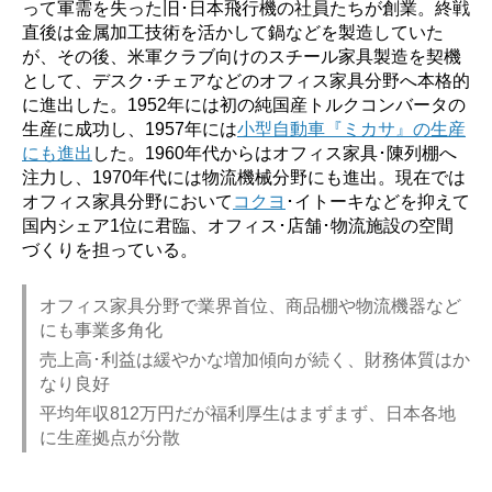
って軍需を失った旧･日本飛行機の社員たちが創業。終戦
直後は金属加工技術を活かして鍋などを製造していた
が、その後、米軍クラブ向けのスチール家具製造を契機
として、デスク･チェアなどのオフィス家具分野へ本格的
に進出した。1952年には初の純国産トルクコンバータの
生産に成功し、1957年には
小型自動車『ミカサ』の生産
にも進出
した。1960年代からはオフィス家具･陳列棚へ
注力し、1970年代には物流機械分野にも進出。現在では
オフィス家具分野において
コクヨ
･イトーキなどを抑えて
国内シェア1位に君臨、オフィス･店舗･物流施設の空間
づくりを担っている。
オフィス家具分野で業界首位、商品棚や物流機器など
にも事業多角化
売上高･利益は緩やかな増加傾向が続く、財務体質はか
なり良好
平均年収812万円だが福利厚生はまずまず、日本各地
に生産拠点が分散