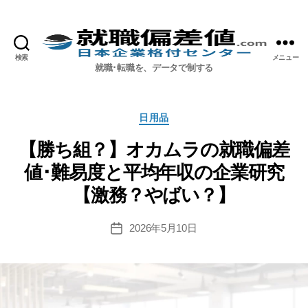
検索
メニュー
就職偏差値.com【公式】
就職･転職を、データで制する
カ
日用品
テ
ゴ
【勝ち組？】オカムラの就職偏差
リ
値･難易度と平均年収の企業研究
ー
【激務？やばい？】
2026年5月10日
投
稿
日