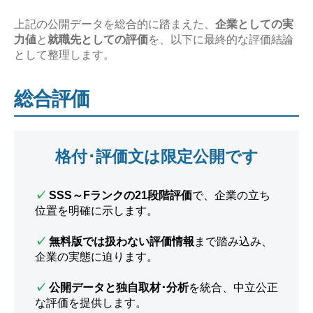
上記の公開データを総合的に踏まえた、
企業としての実
力値
と
就職先としての評価
を、以下に最終的な評価結論
として整理します。
総合評価
格付･評価文は限定公開です
✓
SSS～Fランクの21段階評価
で、企業の立ち
位置を明確に示します。
✓
無料版では扱わない評価情報
まで踏み込み、
企業の実態に迫ります。
✓
公開データと独自取材･分析
を統合、中立公正
な評価を提供します。