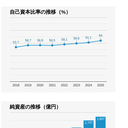
自己資本比率の推移（%）
64
64
61.1
61.1
59.6
59.6
58.1
58.1
56.8
56.8
56.7
56.7
56.5
56.5
53.7
53.7
2018
2019
2020
2021
2022
2023
2024
2025
純資産の推移（億円）
1,867
1,747