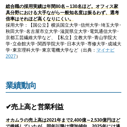
総合職の採用実績は年間80名～130名ほど。オフィス家
具分野における大手ながら一般知名度は振るわず、選考
倍率はそれほど高くなりにくい。
採用大学：【国公立】横浜国立大学･信州大学･埼玉大学･
秋田大学･名古屋市立大学･滋賀県立大学･電気通信大学･
京都工芸繊維大学など、【私立】立教大学･青山学院大
学･立命館大学･関西学院大学･日本大学･専修大学･成城大
学･東京理科大学･東京電機大学など（出典：
マイナビ
2027
）
業績動向
✔売上高と営業利益
オカムラの売上高は2021年まで2,400億～2,530億円ほど
で推移していたが、同年以降は増加傾向。2025年には過