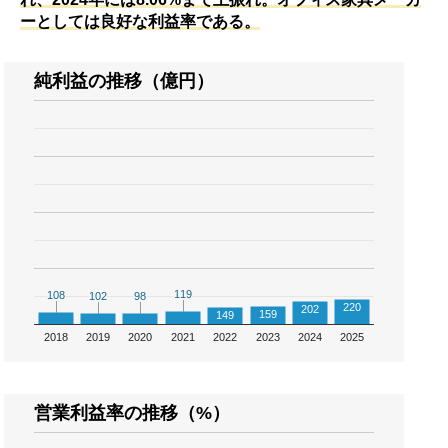
ーとしては良好な利益率である。
純利益の推移（億円）
119
119
108
108
102
102
98
98
220
202
159
149
2018
2019
2020
2021
2022
2023
2024
2025
営業利益率の推移（%）