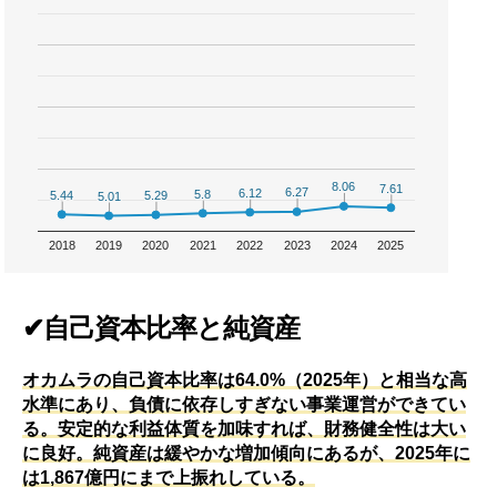
8.06
8.06
7.61
7.61
6.27
6.27
6.12
6.12
5.8
5.8
5.44
5.44
5.29
5.29
5.01
5.01
2018
2019
2020
2021
2022
2023
2024
2025
✔自己資本比率と純資産
オカムラの自己資本比率は64.0%（2025年）と相当な高
水準にあり、負債に依存しすぎない事業運営ができてい
る。安定的な利益体質を加味すれば、財務健全性は大い
に良好。純資産は緩やかな増加傾向にあるが、2025年に
は1,867億円にまで上振れしている。