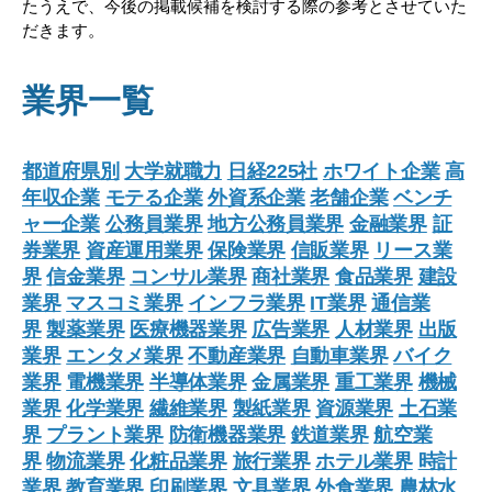
たうえで、今後の掲載候補を検討する際の参考とさせていた
だきます。
業界一覧
都道府県別
大学就職力
日経225社
ホワイト企業
高
年収企業
モテる企業
外資系企業
老舗企業
ベンチ
ャー企業
公務員業界
地方公務員業界
金融業界
証
券業界
資産運用業界
保険業界
信販業界
リース業
界
信金業界
コンサル業界
商社業界
食品業界
建設
業界
マスコミ業界
インフラ業界
IT業界
通信業
界
製薬業界
医療機器業界
広告業界
人材業界
出版
業界
エンタメ業界
不動産業界
自動車業界
バイク
業界
電機業界
半導体業界
金属業界
重工業界
機械
業界
化学業界
繊維業界
製紙業界
資源業界
土石業
界
プラント業界
防衛機器業界
鉄道業界
航空業
界
物流業界
化粧品業界
旅行業界
ホテル業界
時計
業界
教育業界
印刷業界
文具業界
外食業界
農林水