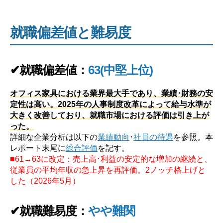
就職偏差値と難易度
✔就職偏差値：
63(中堅上位)
オフィス家具における業界最大手であり、業績･財務の安
定性は高い。2025年の人事制度改革によって給与水準が
大きく改善しており、就職市場における評価は引き上が
った。
詳細な企業分析は以下の
業績動向
･
社員の待遇
を参照。本
レポート末尾に
総合評価
を記す。
■61→63に改定：売上高･利益の安定的な増加の継続と、
従業員の平均年収の急上昇を再評価。2ノッチ格上げと
した（2026年5月）
✔就職難易度：
やや難関