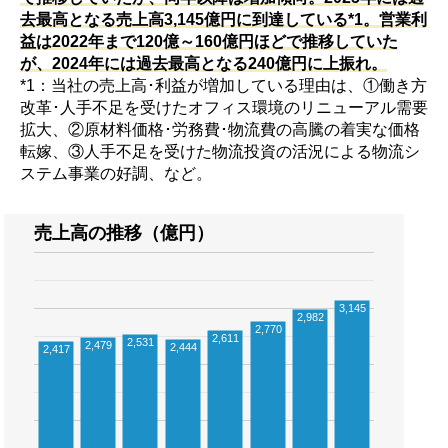
去最高となる売上高3,145億円に到達している*1。営業利
益は2022年まで120億～160億円ほどで推移していた
が、2024年には過去最高となる240億円に上振れ。
*1：当社の売上高･利益が増加している理由は、①働き方
改革･人手不足を受けたオフィス環境のリニューアル需要
拡大、②原材料価格･労務費･物流費の高騰の着実な価格
転嫁、③人手不足を受けた物流投資の活況による物流シ
ステム事業の好調、など。
売上高の推移（億円）
3,145
2,982
2,770
2,611
2,531
2,479
2,444
2,417