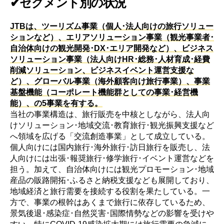
✔セグメント別の状況
JTBは、ツーリズム事業（個人･法人向けの旅行ソリュー
ションなど）、エリアソリューション事業（観光事業者･
自治体向けの観光開発･DX･エリア開発など）、ビジネス
ソリューション事業（法人向けHR･総務･人材育成･経費
削減ソリューション、ビジネスイベント運営支援な
ど）、グローバル事業（海外顧客向け旅行事業）、事業
基盤機能（コーポレート機能群としての事業･経営機
能）、の5事業を有する。
当社の事業構造は、旅行販売を中核としながら、法人向
けソリューション･地域交流･教育旅行･観光振興支援など
へ領域を広げる「交流創造事業」として成立している。
個人向けには国内旅行･海外旅行･訪日旅行を販売し、法
人向けには出張･報奨旅行･修学旅行･イベント運営などを
担う。加えて、自治体向けには観光プロモーション･地域
産品の販路開拓･ふるさと納税支援なども展開しており、
地域経済と旅行需要を接続する役割を果たしている。一
方で、事業の根幹はあくまで旅行に依存しているため、
景気後退･感染症･自然災害･国際情勢などの影響を受けや
すい。特にCOVID-19感染拡大期には旅行需要の急減に