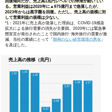
回復傾向だが、売上高1兆円レベルでの停滞が続いてい
る。営業利益は2020年に▲975億円まで急落したが、
2023年からは黒字圏を回復。ただし、売上高の規模に対
して営業利益の規模は少ない。
*1：2021年に売上高が急落した理由は、COVID-19感染
拡大による旅行需要の消失が主要因。2020年には緊急事
態宣言が発出されたことで国内旅行･海外旅行の需要が激
減、当社の業績にとって「
類例のない経営環境の悪化
」
を及ぼした。
売上高の推移（兆円）
1.36
1.32
1.28
1.08
1.07
0.97
0.58
0.37