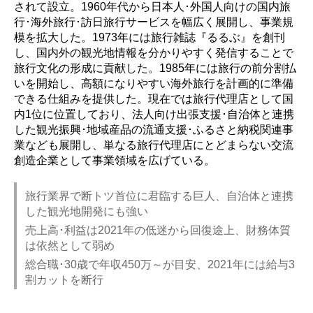
されて設立。1960年代から日本人･外国人向けの国内旅
行･海外旅行･訪日旅行サービスを幅広く展開し、事業規
模を拡大した。1973年には旅行雑誌『るるぶ』を創刊
し、国内外の観光地情報を分かりやすく発信することで
旅行文化の形成に貢献した。1985年には旅行の前分割払
いを開始し、高額になりやすい海外旅行を計画的に準備
できる仕組みを提供した。現在では旅行代理店として国
内1位に位置しており、法人向け出張支援･自治体と連携
した観光振興･地域産品の流通支援･ふるさと納税関連事
業なども展開し、単なる旅行代理店にとどまらない交流
創造企業として事業領域を広げている。
旅行業界で断トツ首位に君臨する巨人、自治体と連携
した観光地開発にも強い
売上高･利益は2021年の低迷から回復途上、財務体質
は依然として弱め
総合職･30歳で年収450万～が目安、2021年には給与3
割カットを断行