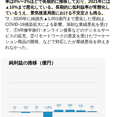
率は0%〜3%ほどで長期的に推移しており、2021年には
▲10%まで悪化している。長期的に低利益率が常態化し
ているうえ、景気後退局面における不安定さも残る。
*2：2020年に純損失▲1,051億円まで悪化した理由は、
COVID-19感染拡大による影響。深刻な業績悪化を受け
て、①VR修学旅行･オンライン接客などのデジタルサー
ビスの拡充、②リモートワークの普及を受けたワーケー
ション商品の開発、などで対応したが業績悪化を抑えき
れなかった。
純利益の推移（億円）
284
284
299
299
221
221
85
85
16
16
10
10
-151
-151
-1,051
-1,051