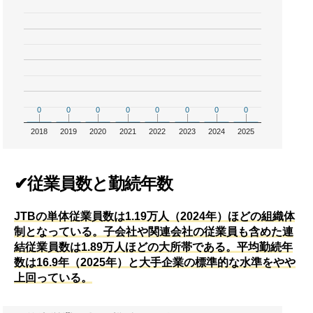
0
0
0
0
0
0
0
0
0
0
0
0
0
0
0
0
2018
2019
2020
2021
2022
2023
2024
2025
✔従業員数と勤続年数
JTBの単体従業員数は1.19万人（2024年）ほどの組織体
制となっている。子会社や関連会社の従業員も含めた連
結従業員数は1.89万人ほどの大所帯である。平均勤続年
数は16.9年（2025年）と大手企業の標準的な水準をやや
上回っている。