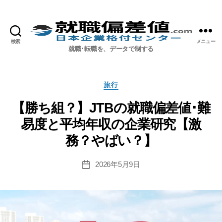
検索
メニュー
就職偏差値.com【公式】
就職･転職を、データで制する
カ
旅行
テ
ゴ
【勝ち組？】JTBの就職偏差値･難
リ
易度と平均年収の企業研究【激
ー
務？やばい？】
2026年5月9日
投
稿
日