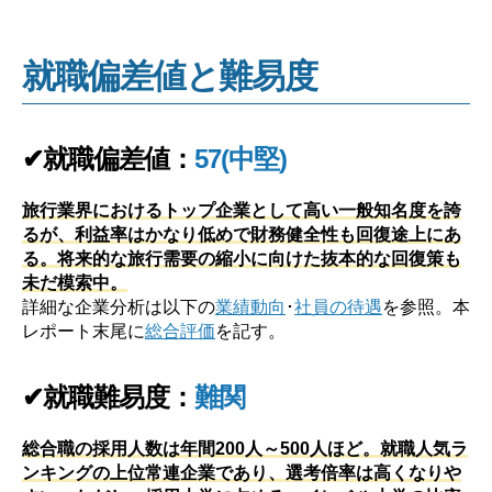
就職偏差値と難易度
✔就職偏差値：
57(中堅)
旅行業界におけるトップ企業として高い一般知名度を誇
るが、利益率はかなり低めで財務健全性も回復途上にあ
る。将来的な旅行需要の縮小に向けた抜本的な回復策も
未だ模索中。
詳細な企業分析は以下の
業績動向
･
社員の待遇
を参照。本
レポート末尾に
総合評価
を記す。
✔就職難易度：
難関
総合職の採用人数は年間200人～500人ほど。就職人気ラ
ンキングの上位常連企業であり、選考倍率は高くなりや