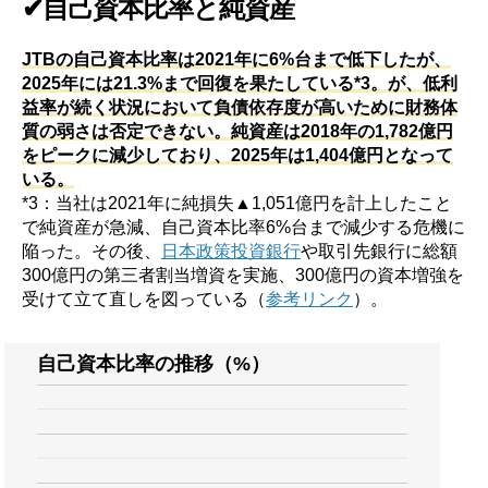
✔自己資本比率と純資産
JTBの自己資本比率は2021年に6%台まで低下したが、
2025年には21.3%まで回復を果たしている*3。が、低利
益率が続く状況において負債依存度が高いために財務体
質の弱さは否定できない。純資産は2018年の1,782億円
をピークに減少しており、2025年は1,404億円となって
いる。
*3：当社は2021年に純損失▲1,051億円を計上したこと
で純資産が急減、自己資本比率6%台まで減少する危機に
陥った。その後、
日本政策投資銀行
や取引先銀行に総額
300億円の第三者割当増資を実施、300億円の資本増強を
受けて立て直しを図っている（
参考リンク
）。
自己資本比率の推移（%）