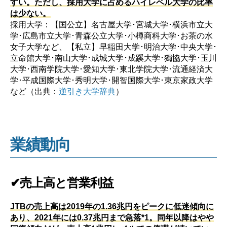
すい。ただし、採用大学に占めるハイレベル大学の比率
は少ない。
採用大学：【国公立】名古屋大学･宮城大学･横浜市立大
学･広島市立大学･青森公立大学･小樽商科大学･お茶の水
女子大学など、【私立】早稲田大学･明治大学･中央大学･
立命館大学･南山大学･成城大学･成蹊大学･獨協大学･玉川
大学･西南学院大学･愛知大学･東北学院大学･流通経済大
学･平成国際大学･秀明大学･開智国際大学･東京家政大学
など（出典：
逆引き大学辞典
）
業績動向
✔売上高と営業利益
JTBの売上高は2019年の1.36兆円をピークに低迷傾向に
あり、2021年には0.37兆円まで急落*1。同年以降はやや