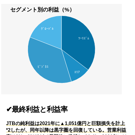
セグメント別の利益（%）
ｸﾞﾛｰﾊﾞﾙ
ﾂｰﾘｽﾞﾑ
ﾋﾞｼﾞﾈｽ
ｴﾘｱ
✔最終利益と利益率
JTBの純利益は2021年に▲1,051億円と巨額損失を計上
*2したが、同年以降は黒字圏を回復している。営業利益