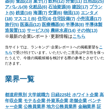
器(8)
食品(23)
菓子(7)
飲料(12)
外食(11)
日用品(25)
アパレル(9)
化粧品(6)
石油資源(8)
建設(17)
プラン
ト(5)
鉄道(16)
海運(7)
空運(6)
物流(13)
エンタメ
(18)
マスコミ(6)
住宅(4)
住宅設備(7)
小売流通(17)
旅行(5)
医薬品(12)
医療機器(8)
半導体(8)
半導体製
造装置(11)
サービス(5)
農林水産(14)
その他(13)
※最新の企業レポート･更新情報は
こちら
当サイトでは、ランキング･企業レポートへの掲載要望を
こ
ちら
で受け付けています。いただいたご意見は中立性を保っ
たうえで、今後の掲載候補を検討する際の参考とさせていた
だきます。
業界一覧
都道府県別
大学就職力
日経225社
ホワイト企業
高
年収企業
モテる企業
外資系企業
老舗企業
ベンチ
ャー企業
公務員業界
地方公務員業界
金融業界
証