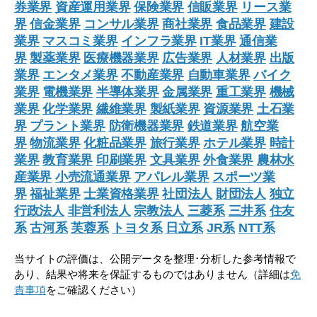
券業界
資産運用業界
保険業界
信販業界
リース業
界
信金業界
コンサル業界
商社業界
食品業界
建設
業界
マスコミ業界
インフラ業界
IT業界
通信業
界
製薬業界
医療機器業界
広告業界
人材業界
出版
業界
エンタメ業界
不動産業界
自動車業界
バイク
業界
電機業界
半導体業界
金属業界
重工業界
機械
業界
化学業界
繊維業界
製紙業界
資源業界
土石業
界
プラント業界
防衛機器業界
鉄道業界
航空業
界
物流業界
化粧品業界
旅行業界
ホテル業界
時計
業界
教育業界
印刷業界
文具業界
外食業界
農林水
産業界
小売流通業界
アパレル業界
スポーツ業
界
福祉業界
士業資格業界
社団法人
財団法人
独立
行政法人
非営利法人
宗教法人
三菱系
三井系
住友
系
古河系
芙蓉系
トヨタ系
日立系
JR系
NTT系
当サイトの評価は、公開データを整理･分析した参考情報で
あり、結果や将来を保証するものではありません（詳細は
免
責事項
をご確認ください）