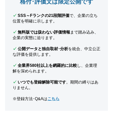
格付･評価文は限定公開です
✓
SSS～Fランクの21段階評価
で、企業の立ち
位置を明確に示します。
✓
無料版では扱わない評価情報
まで踏み込み、
企業の実態に迫ります。
✓
公開データと独自取材･分析
を統合、中立公正
な評価を提供します。
✓
全業界580社以上を網羅的に比較
し、企業理
解を深められます。
✓
いつでも登録解除可能です
。期間の縛りはあ
りません。
※登録方法･Q&Aは
こちら