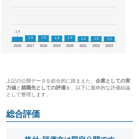
1.4
1.4
1.9
1.9
1.9
1.8
1.6
1.6
1.5
2016
2017
2018
2019
2020
2021
2022
2023
上記の公開データを総合的に踏まえた、
企業としての実
力値
と
就職先としての評価
を、以下に最終的な評価結論
として整理します。
総合評価