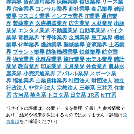
券業界
資産運用業界
保険業界
信販業界
リース業
界
信金業界
コンサル業界
商社業界
食品業界
建設
業界
マスコミ業界
インフラ業界
IT業界
通信業
界
製薬業界
医療機器業界
広告業界
人材業界
出版
業界
エンタメ業界
不動産業界
自動車業界
バイク
業界
電機業界
半導体業界
金属業界
重工業界
機械
業界
化学業界
繊維業界
製紙業界
資源業界
土石業
界
プラント業界
防衛機器業界
鉄道業界
航空業
界
物流業界
化粧品業界
旅行業界
ホテル業界
時計
業界
教育業界
印刷業界
文具業界
外食業界
農林水
産業界
小売流通業界
アパレル業界
スポーツ業
界
福祉業界
士業資格業界
社団法人
財団法人
独立
行政法人
非営利法人
宗教法人
三菱系
三井系
住友
系
古河系
芙蓉系
トヨタ系
日立系
JR系
NTT系
当サイトの評価は、公開データを整理･分析した参考情報で
あり、結果や将来を保証するものではありません（詳細は
免
責事項
をご確認ください）