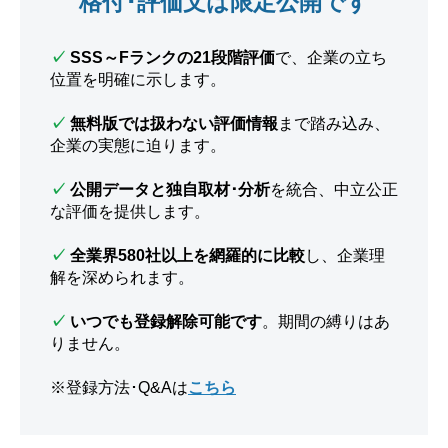
格付･評価文は限定公開です
✓
SSS～Fランクの21段階評価
で、企業の立ち
位置を明確に示します。
✓
無料版では扱わない評価情報
まで踏み込み、
企業の実態に迫ります。
✓
公開データと独自取材･分析
を統合、中立公正
な評価を提供します。
✓
全業界580社以上を網羅的に比較
し、企業理
解を深められます。
✓
いつでも登録解除可能です
。期間の縛りはあ
りません。
※登録方法･Q&Aは
こちら