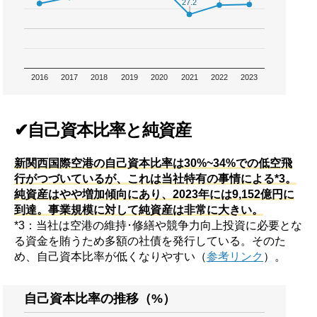
27.2
27.2
2016
2017
2018
2019
2020
2021
2022
2023
✔自己資本比率と純資産
新関西国際空港の自己資本比率は30%~34%での低空飛
行がつづいているが、これは当社特有の事情による*3。
純資産はやや増加傾向にあり、2023年には9,152億円に
到達。事業規模に対して純資産は非常に大きい。
*3：当社は空港の維持･修繕や競争力向上投資に必要とな
る資金を賄うため多額の社債を発行している。そのた
め、自己資本比率が低くなりやすい（
参考リンク
）。
自己資本比率の推移（%）