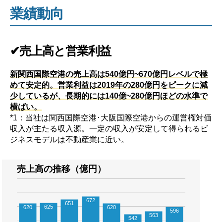
業績動向
✔売上高と営業利益
新関西国際空港の売上高は540億円~670億円レベルで極
めて安定的。営業利益は2019年の280億円をピークに減
少しているが、長期的には140億~280億円ほどの水準で
横ばい。
*1：当社は関西国際空港･大阪国際空港からの運営権対価
収入が主たる収入源。一定の収入が安定して得られるビ
ジネスモデルは不動産業に近い。
売上高の推移（億円）
672
651
625
620
620
596
563
542