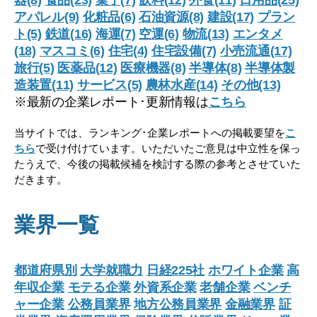
器(8)
食品(23)
菓子(7)
飲料(12)
外食(11)
日用品(25)
アパレル(9)
化粧品(6)
石油資源(8)
建設(17)
プラン
ト(5)
鉄道(16)
海運(7)
空運(6)
物流(13)
エンタメ
(18)
マスコミ(6)
住宅(4)
住宅設備(7)
小売流通(17)
旅行(5)
医薬品(12)
医療機器(8)
半導体(8)
半導体製
造装置(11)
サービス(5)
農林水産(14)
その他(13)
※最新の企業レポート･更新情報は
こちら
当サイトでは、ランキング･企業レポートへの掲載要望を
こ
ちら
で受け付けています。いただいたご意見は中立性を保っ
たうえで、今後の掲載候補を検討する際の参考とさせていた
だきます。
業界一覧
都道府県別
大学就職力
日経225社
ホワイト企業
高
年収企業
モテる企業
外資系企業
老舗企業
ベンチ
ャー企業
公務員業界
地方公務員業界
金融業界
証