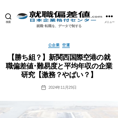
検索
メニュー
就職偏差値.com【公式】
就職･転職を、データで制する
カ
公企業
空運
テ
ゴ
【勝ち組？】新関西国際空港の就
リ
職偏差値･難易度と平均年収の企業
ー
研究【激務？やばい？】
2024年11月29日
投
稿
日