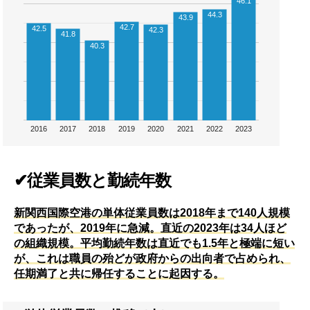
46.1
44.3
43.9
42.7
42.5
42.3
41.8
40.3
2016
2017
2018
2019
2020
2021
2022
2023
✔従業員数と勤続年数
新関西国際空港の単体従業員数は2018年まで140人規模
であったが、2019年に急減。直近の2023年は34人ほど
の組織規模。平均勤続年数は直近でも1.5年と極端に短い
が、これは職員の殆どが政府からの出向者で占められ、
任期満了と共に帰任することに起因する。