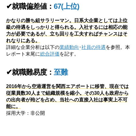
✔就職偏差値：
67(上位)
かなりの勝ち組サラリーマン。日系大企業としては上位
級の待遇をしっかりと得られる。入社するには相応の能
力が必要であるが、立ち回りを工夫すればチャンスはそ
れなりにある。
詳細な企業分析は以下の
業績動向
･
社員の待遇
を参照。本
レポート末尾に
総合評価
を記す。
✔就職難易度：
至難
2016年から空港運営を関西エアポートに移管、現在では
従業員数30人まで組織規模を縮小。その30人も政府から
の出向者が殆どを占め、当社への直接入社は事実上不可
能に。
採用大学：非公開