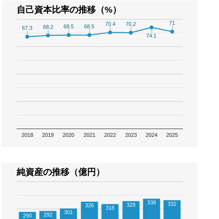
自己資本比率の推移（%）
71
71
70.4
70.4
70.2
70.2
68.5
68.5
68.5
68.5
68.2
68.2
67.3
67.3
74.1
74.1
2018
2019
2020
2021
2022
2023
2024
2025
純資産の推移（億円）
338
332
329
326
318
301
292
290