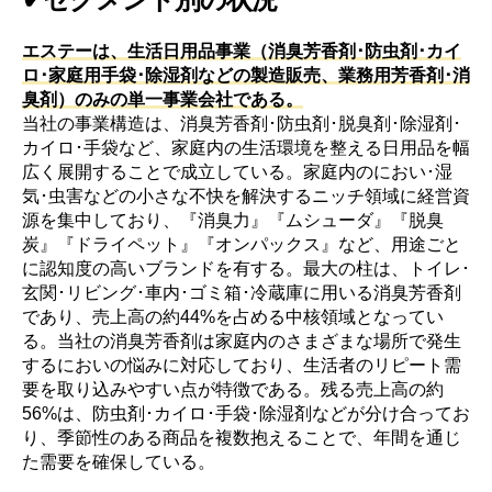
エステーは、生活日用品事業（消臭芳香剤･防虫剤･カイ
ロ･家庭用手袋･除湿剤などの製造販売、業務用芳香剤･消
臭剤）のみの単一事業会社である。
当社の事業構造は、消臭芳香剤･防虫剤･脱臭剤･除湿剤･
カイロ･手袋など、家庭内の生活環境を整える日用品を幅
広く展開することで成立している。家庭内のにおい･湿
気･虫害などの小さな不快を解決するニッチ領域に経営資
源を集中しており、『消臭力』『ムシューダ』『脱臭
炭』『ドライペット』『オンパックス』など、用途ごと
に認知度の高いブランドを有する。最大の柱は、トイレ･
玄関･リビング･車内･ゴミ箱･冷蔵庫に用いる消臭芳香剤
であり、売上高の約44%を占める中核領域となってい
る。当社の消臭芳香剤は家庭内のさまざまな場所で発生
するにおいの悩みに対応しており、生活者のリピート需
要を取り込みやすい点が特徴である。残る売上高の約
56%は、防虫剤･カイロ･手袋･除湿剤などが分け合ってお
り、季節性のある商品を複数抱えることで、年間を通じ
た需要を確保している。