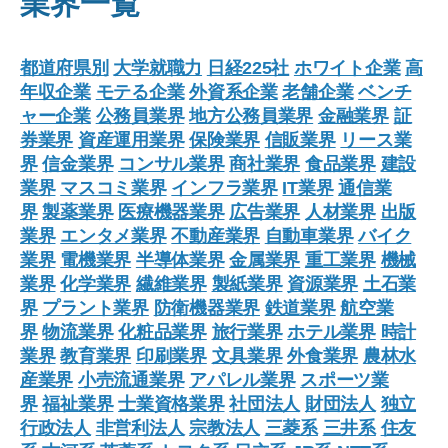
業界一覧
都道府県別
大学就職力
日経225社
ホワイト企業
高
年収企業
モテる企業
外資系企業
老舗企業
ベンチ
ャー企業
公務員業界
地方公務員業界
金融業界
証
券業界
資産運用業界
保険業界
信販業界
リース業
界
信金業界
コンサル業界
商社業界
食品業界
建設
業界
マスコミ業界
インフラ業界
IT業界
通信業
界
製薬業界
医療機器業界
広告業界
人材業界
出版
業界
エンタメ業界
不動産業界
自動車業界
バイク
業界
電機業界
半導体業界
金属業界
重工業界
機械
業界
化学業界
繊維業界
製紙業界
資源業界
土石業
界
プラント業界
防衛機器業界
鉄道業界
航空業
界
物流業界
化粧品業界
旅行業界
ホテル業界
時計
業界
教育業界
印刷業界
文具業界
外食業界
農林水
産業界
小売流通業界
アパレル業界
スポーツ業
界
福祉業界
士業資格業界
社団法人
財団法人
独立
行政法人
非営利法人
宗教法人
三菱系
三井系
住友