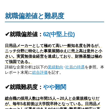
就職偏差値と難易度
✔就職偏差値：
62(中堅上位)
日用品メーカーとして極めて高い一般知名度を誇るが、
ニッチ分野に特化した事業展開ゆえに売上高は意外と小
さい。実質無借金経営を達成しており、財務基盤は極め
て強固である。
詳細な企業分析は以下の
業績動向
･
社員の待遇
を参照。本
レポート末尾に
総合評価
を記す。
✔就職難易度：
やや難関
総合職の採用人数は年間15人～20人と企業規模なりだ
が、毎年5名前後は大学院卒枠となっている。日用品メ
ーカーとして著名であるだけに倍率･難易度は相応に高