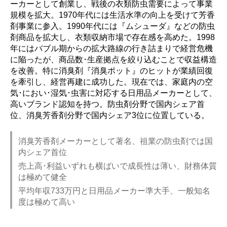
ーカーとして創業し、戦後の衣類防虫需要によって事業
規模を拡大。1970年代には生活水準の向上を受けて芳香
剤事業に参入。1990年代には『ムシューダ』などの防虫
剤商品を拡大し、衣類収納市場で存在感を高めた。1998
年にはバブル期からの拡大路線の行き詰まりで経営危機
に陥ったが、商品数･生産拠点を絞り込むことで収益構造
を改善。特に消臭剤『消臭ポット』のヒットが業績回復
を牽引し、経営再建に成功した。現在では、家庭内の空
気･におい･湿気･虫害に対応する日用品メーカーとして、
高いブランド認知を持つ。防虫剤分野で国内シェア首
位、消臭芳香剤分野で国内シェア3位に位置している。
消臭芳香剤メーカーとして著名、祖業の防虫剤では国
内シェア首位
売上高･利益いずれも横ばいで成長性は薄い、財務体質
は極めて健全
平均年収733万円と日用品メーカー準大手、一般知名
度は極めて高い