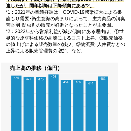
達したが、同年以降は下降傾向にある*2。
*1：2021年の業績好調は、COVID-19感染拡大による巣
籠もり需要･衛生意識の高まりによって、主力商品の消臭
芳香剤･防虫剤の販売が好調となったことが主要因。
*2：2022年から営業利益が減少傾向にある理由は、①世
界的な原材料価格の高騰によるコスト上昇、②販売価格
の値上げによる販売数量の減少、③物流費･人件費などの
上昇による販売管理費の増加、など。
売上高の推移（億円）
496
486
481
477
475
455
454
444