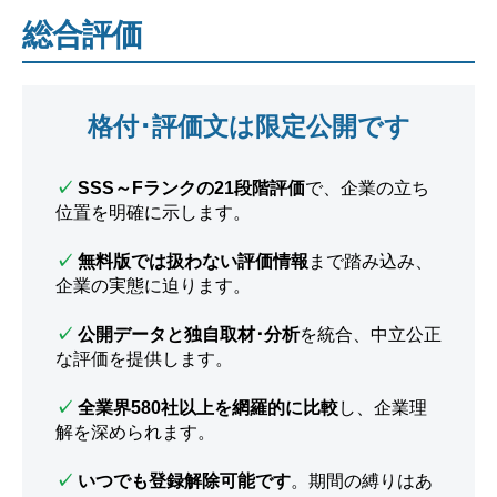
総合評価
格付･評価文は限定公開です
✓
SSS～Fランクの21段階評価
で、企業の立ち
位置を明確に示します。
✓
無料版では扱わない評価情報
まで踏み込み、
企業の実態に迫ります。
✓
公開データと独自取材･分析
を統合、中立公正
な評価を提供します。
✓
全業界580社以上を網羅的に比較
し、企業理
解を深められます。
✓
いつでも登録解除可能です
。期間の縛りはあ