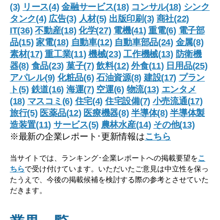
(3)
リース(4)
金融サービス(18)
コンサル(18)
シンク
タンク(4)
広告(3)
人材(5)
出版印刷(3)
商社(22)
IT(36)
不動産(18)
化学(27)
電機(41)
重電(6)
電子部
品(15)
家電(18)
自動車(12)
自動車部品(24)
金属(8)
素材(17)
重工業(11)
機械(23)
工作機械(13)
防衛機
器(8)
食品(23)
菓子(7)
飲料(12)
外食(11)
日用品(25)
アパレル(9)
化粧品(6)
石油資源(8)
建設(17)
プラン
ト(5)
鉄道(16)
海運(7)
空運(6)
物流(13)
エンタメ
(18)
マスコミ(6)
住宅(4)
住宅設備(7)
小売流通(17)
旅行(5)
医薬品(12)
医療機器(8)
半導体(8)
半導体製
造装置(11)
サービス(5)
農林水産(14)
その他(13)
※最新の企業レポート･更新情報は
こちら
当サイトでは、ランキング･企業レポートへの掲載要望を
こ
ちら
で受け付けています。いただいたご意見は中立性を保っ
たうえで、今後の掲載候補を検討する際の参考とさせていた
だきます。