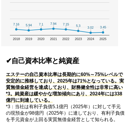
7.94
7.94
7.16
7.16
7.15
7.15
7.1
7.1
5.94
5.94
5.3
5.3
3.45
3.45
3.02
3.02
2018
2019
2020
2021
2022
2023
2024
2025
✔自己資本比率と純資産
エステーの自己資本比率は長期的に60%～75%レベルで
安定的に推移しており、2025年は71%となっている。実
質無借金経営を達成しており、財務健全性は非常に高い
*3。純資産は緩やかな増加傾向にあり、2024年には338
億円に到達している。
*3：当社は有利子負債5.1億円（2025年）に対して手元
の現預金が98億円（2025年）に達しており、有利子負債
を手元資金が上回る実質無借金経営として知られる。