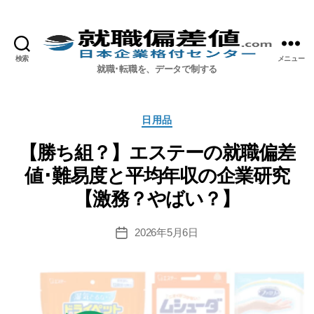
検索
メニュー
就職偏差値.com【公式】
就職･転職を、データで制する
カ
日用品
テ
ゴ
【勝ち組？】エステーの就職偏差
リ
値･難易度と平均年収の企業研究
ー
【激務？やばい？】
2026年5月6日
投
稿
日