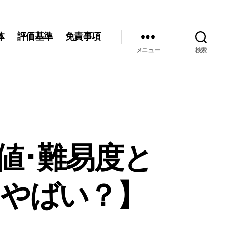
体
評価基準
免責事項
メニュー
検索
値･難易度と
？やばい？】