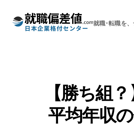
就職･転職を
就
職
偏
差
値.com【公
式】
【勝ち組？
平均年収の