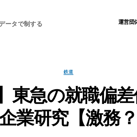
運営団
、データで制する
カ
鉄道
テ
ゴ
】東急の就職偏差
リ
ー
企業研究【激務