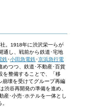
社。1918年に渋沢栄一らが
開通し、戦前から鉄道･宅地
電鉄
･
小田急電鉄
･
京浜急行電
進めつつ、鉄道･不動産･百貨
設を整備することで、「移
ブル崩壊を受けてグループ再編
らは渋谷再開発の準備を進め、
動産･小売･ホテルを一体とし
る。