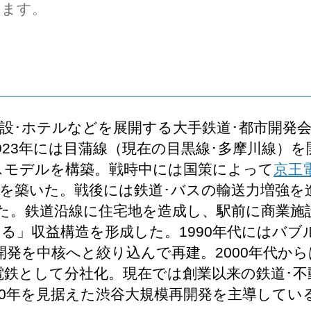
します。
施設･ホテルなどを展開する大手鉄道･都市開発会
923年には目蒲線（現在の目黒線･多摩川線）を
スモデルを構築。戦時中には国策によって
京王
を築いた。戦後には鉄道･バスの輸送力増強を
た。鉄道沿線に住宅地を造成し、駅前に商業施
える」収益構造を形成した。1990年代にはバ
開発を中核へと絞り込んで再建。2000年代か
急電鉄として分社化。現在では創業以来の鉄道･不
30年を見据えた渋谷大規模再開発を主導してい