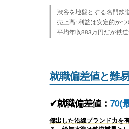
渋谷を地盤とする名門鉄
売上高･利益は安定的かつC
平均年収883万円だが鉄
就職偏差値と難
✔就職偏差値：
70(
傑出した沿線ブランド力を