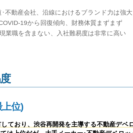
道･不動産会社、沿線におけるブランド力は強大
OVID-19から回復傾向、財務体質まずまず
道現業職を含まない、入社難易度は非常に高い
易度
最上位)
有しており、渋谷再開発を主導する不動産デベ