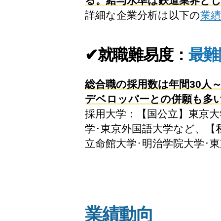
る。給与水準は鉄道業界と
詳細な企業分析は以下の
業績
✔就職難易度：
最難
総合職の採用数は年間30人
デベロッパーとの併願も多
採用大学：【国公立】東京大学
学･東京外国語大学など、【私
立命館大学･明治学院大学･
業績動向