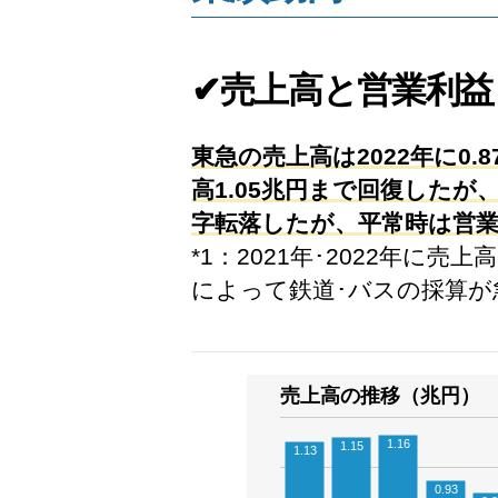
✔売上高と営業利益
東急の売上高は2022年に0
高1.05兆円まで回復したが
字転落したが、平常時は営業利
*1：2021年･2022年に
によって鉄道･バスの採算が
売上高の推移（兆円）
1.16
1.15
1.13
0.93