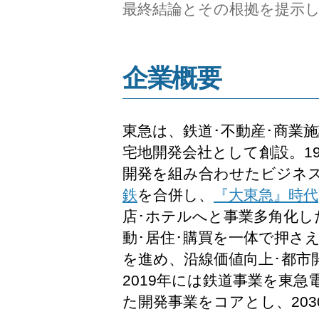
最終結論とその根拠を提示
企業概要
東急は、鉄道･不動産･商業
宅地開発会社として創設。1
開発を組み合わせたビジネ
鉄
を合併し、
『大東急』時代
店･ホテルへと事業多角化し
動･居住･購買を一体で押さ
を進め、沿線価値向上･都市
2019年には鉄道事業を東
た開発事業をコアとし、20