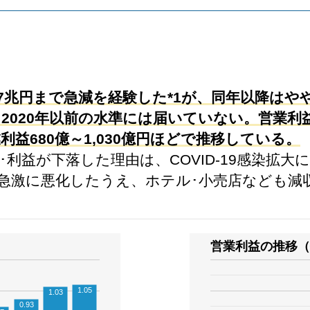
.87兆円まで急減を経験した*1が、同年以降はや
、2020年以前の水準には届いていない。営業利益
益680億～1,030億円ほどで推移している。
売上高･利益が下落した理由は、COVID-19感染
急激に悪化したうえ、ホテル･小売店なども減
営業利益の推移（
1.05
1.03
0.93