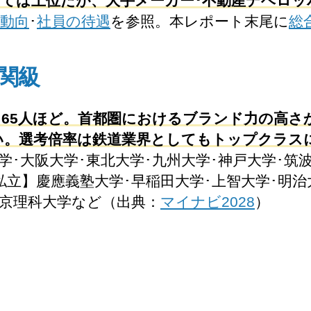
しては上位だが、大手メーカー･不動産デベロッ
動向
･
社員の待遇
を参照。本レポート末尾に
総
関級
～65人ほど。首都圏におけるブランド力の高さ
い。選考倍率は鉄道業界としてもトップクラス
･大阪大学･東北大学･九州大学･神戸大学･筑
立】慶應義塾大学･早稲田大学･上智大学･明治
東京理科大学など（出典：
マイナビ2028
）