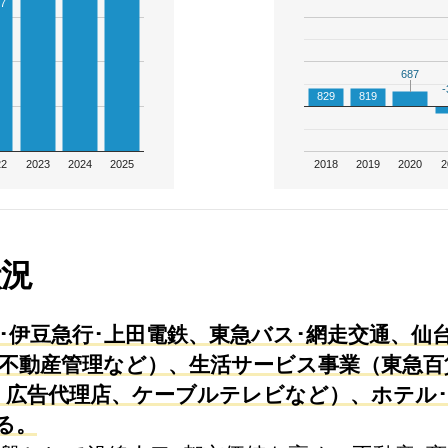
87
687
687
-
-
829
819
22
2023
2024
2025
2018
2019
2020
2
状況
･伊豆急行･上田電鉄、東急バス･網走交通、仙
･不動産管理など）、生活サービス事業（東急百
広告代理店、ケーブルテレビなど）、ホテル･
る。