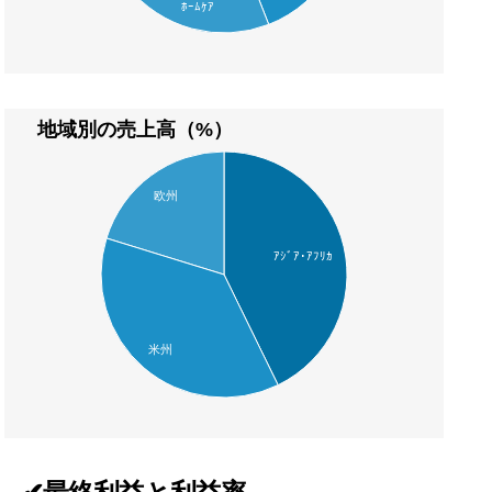
ﾎｰﾑｹｱ
地域別の売上高（%）
欧州
ｱｼﾞｱ･ｱﾌﾘｶ
米州