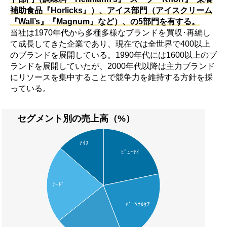
補助食品『Horlicks』）、アイス部門（アイスクリーム
『Wall’s』『Magnum』など）、の5部門を有する。
当社は1970年代から多種多様なブランドを買収･再編し
て成長してきた企業であり、現在では全世界で400以上
のブランドを展開している。1990年代には1600以上のブ
ランドを展開していたが、2000年代以降は主力ブランド
にリソースを集中することで競争力を維持する方針を採
っている。
セグメント別の売上高（%）
ｱｲｽ
ﾋﾞｭｰﾃｲ
ﾌｰﾄﾞ
ﾊﾟｰｿﾅﾙｹｱ