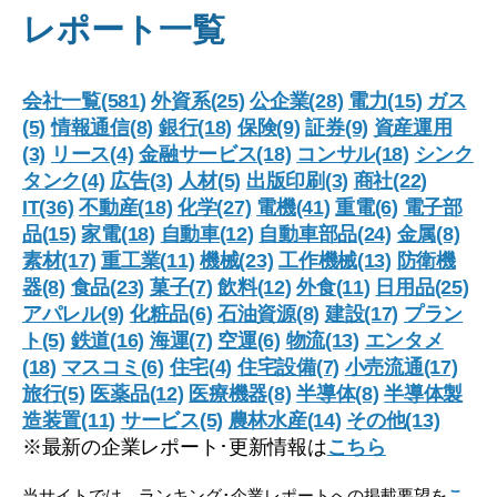
レポート一覧
会社一覧(581)
外資系(25)
公企業(28)
電力(15)
ガス
(5)
情報通信(8)
銀行(18)
保険(9)
証券(9)
資産運用
(3)
リース(4)
金融サービス(18)
コンサル(18)
シンク
タンク(4)
広告(3)
人材(5)
出版印刷(3)
商社(22)
IT(36)
不動産(18)
化学(27)
電機(41)
重電(6)
電子部
品(15)
家電(18)
自動車(12)
自動車部品(24)
金属(8)
素材(17)
重工業(11)
機械(23)
工作機械(13)
防衛機
器(8)
食品(23)
菓子(7)
飲料(12)
外食(11)
日用品(25)
アパレル(9)
化粧品(6)
石油資源(8)
建設(17)
プラン
ト(5)
鉄道(16)
海運(7)
空運(6)
物流(13)
エンタメ
(18)
マスコミ(6)
住宅(4)
住宅設備(7)
小売流通(17)
旅行(5)
医薬品(12)
医療機器(8)
半導体(8)
半導体製
造装置(11)
サービス(5)
農林水産(14)
その他(13)
※最新の企業レポート･更新情報は
こちら
当サイトでは、ランキング･企業レポートへの掲載要望を
こ