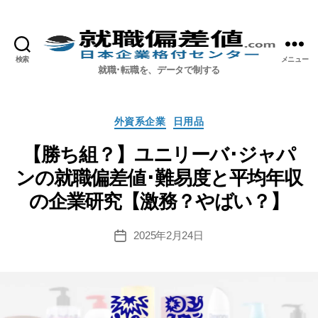
検索
メニュー
就職偏差値.com【公式】
就職･転職を、データで制する
カ
外資系企業
日用品
テ
ゴ
【勝ち組？】ユニリーバ･ジャパ
リ
ンの就職偏差値･難易度と平均年収
ー
の企業研究【激務？やばい？】
2025年2月24日
投
稿
日