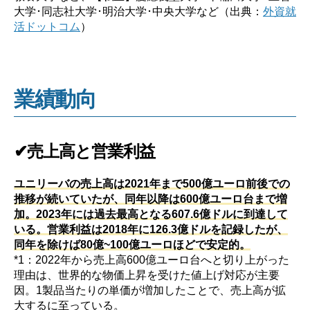
大学･同志社大学･明治大学･中央大学など（出典：
外資就
活ドットコム
）
業績動向
✔売上高と営業利益
ユニリーバの売上高は2021年まで500億ユーロ前後での
推移が続いていたが、同年以降は600億ユーロ台まで増
加。2023年には過去最高となる607.6億ドルに到達して
いる。営業利益は2018年に126.3億ドルを記録したが、
同年を除けば80億~100億ユーロほどで安定的。
*1：2022年から売上高600億ユーロ台へと切り上がった
理由は、世界的な物価上昇を受けた値上げ対応が主要
因。1製品当たりの単価が増加したことで、売上高が拡
大するに至っている。