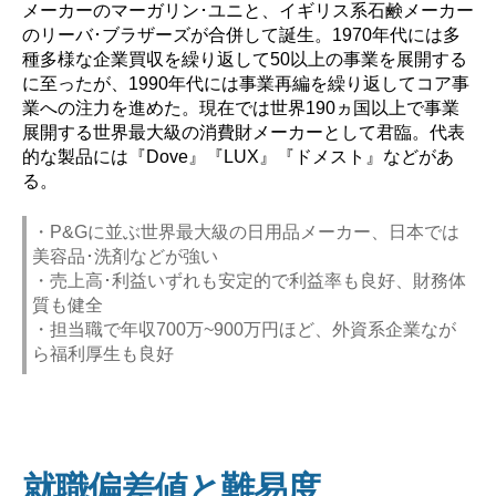
メーカーのマーガリン･ユニと、イギリス系石鹸メーカー
のリーバ･ブラザーズが合併して誕生。1970年代には多
種多様な企業買収を繰り返して50以上の事業を展開する
に至ったが、1990年代には事業再編を繰り返してコア事
業への注力を進めた。現在では世界190ヵ国以上で事業
展開する世界最大級の消費財メーカーとして君臨。代表
的な製品には『Dove』『LUX』『ドメスト』などがあ
る。
・P&Gに並ぶ世界最大級の日用品メーカー、日本では
美容品･洗剤などが強い
・売上高･利益いずれも安定的で利益率も良好、財務体
質も健全
・担当職で年収700万~900万円ほど、外資系企業なが
ら福利厚生も良好
就職偏差値と難易度