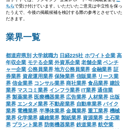
ちら
で受け付けています。いただいたご意見は中立性を保っ
たうえで、今後の掲載候補を検討する際の参考とさせていた
だきます。
業界一覧
都道府県別
大学就職力
日経225社
ホワイト企業
高
年収企業
モテる企業
外資系企業
老舗企業
ベンチ
ャー企業
公務員業界
地方公務員業界
金融業界
証
券業界
資産運用業界
保険業界
信販業界
リース業
界
信金業界
コンサル業界
商社業界
食品業界
建設
業界
マスコミ業界
インフラ業界
IT業界
通信業
界
製薬業界
医療機器業界
広告業界
人材業界
出版
業界
エンタメ業界
不動産業界
自動車業界
バイク
業界
電機業界
半導体業界
金属業界
重工業界
機械
業界
化学業界
繊維業界
製紙業界
資源業界
土石業
界
プラント業界
防衛機器業界
鉄道業界
航空業