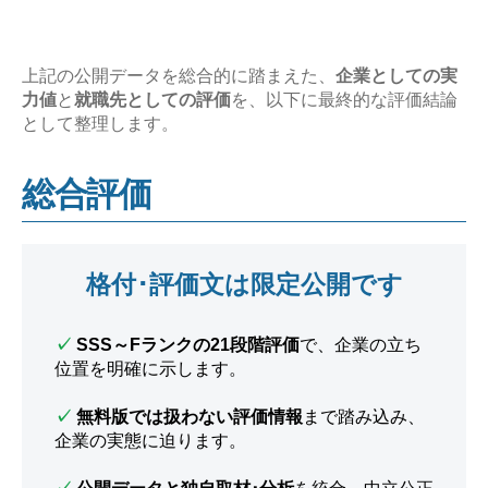
上記の公開データを総合的に踏まえた、
企業としての実
力値
と
就職先としての評価
を、以下に最終的な評価結論
として整理します。
総合評価
格付･評価文は限定公開です
✓
SSS～Fランクの21段階評価
で、企業の立ち
位置を明確に示します。
✓
無料版では扱わない評価情報
まで踏み込み、
企業の実態に迫ります。