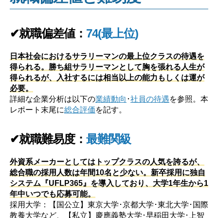
✔就職偏差値：
74(最上位)
日本社会におけるサラリーマンの最上位クラスの待遇を
得られる。勝ち組サラリーマンとして胸を張れる人生が
得られるが、入社するには相当以上の能力もしくは運が
必要。
詳細な企業分析は以下の
業績動向
･
社員の待遇
を参照。本
レポート末尾に
総合評価
を記す。
✔就職難易度：
最難関級
外資系メーカーとしてはトップクラスの人気を誇るが、
総合職の採用人数は年間10名と少ない。新卒採用に独自
システム『UFLP365』を導入しており、大学1年生から1
年中いつでも応募可能。
採用大学：【国公立】東京大学･京都大学･東北大学･国際
教養大学など、【私立】慶應義塾大学･早稲田大学･上智