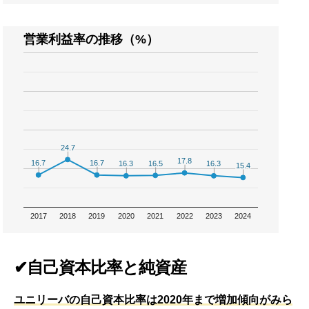
営業利益率の推移（%）
24.7
24.7
17.8
17.8
16.7
16.7
16.7
16.7
16.5
16.5
16.3
16.3
16.3
16.3
15.4
15.4
2017
2018
2019
2020
2021
2022
2023
2024
✔自己資本比率と純資産
ユニリーバの自己資本比率は2020年まで増加傾向がみら