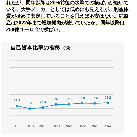
れたが、同年以降は26%前後の水準での横ばいが続いて
いる。大手メーカーとしては低めにも見えるが、利益体
質が極めて安定していることを思えば不安はない。純資
産は2022年まで増加傾向が続いていたが、同年以降は
200億ユーロ台で横ばい。
自己資本比率の推移（%）
28.2
28.2
27.8
27.8
27.5
27.5
26.2
26.2
26
26
23.8
23.8
21.4
21.4
19.8
19.8
2017
2018
2019
2020
2021
2022
2023
2024