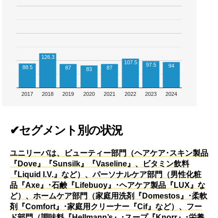
126.3
107.5
97.5
94
88.5
87
87
83
2017
2018
2019
2020
2021
2022
2023
2024
✔セグメント別の状況
ユニリーバは、ビューティー部門（ヘアケア･スキン製品
『Dove』『Sunsilk』『Vaseline』、ビタミン飲料
『Liquid I.V.』など）、パーソナルケア部門（男性化粧
品『Axe』･石鹸『Lifebuoy』･ヘアケア製品『LUX』な
ど）、ホームケア部門（家庭用洗剤『Domestos』･柔軟
剤『Comfort』･家庭用クリーナー『Cif』など）、フー
ド部門（調味料『Hellmann’s』･スープ『Knorr』･栄養