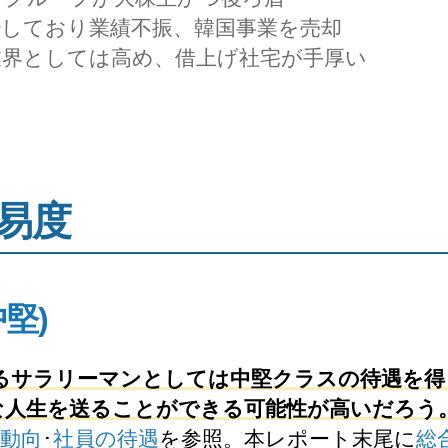
少しており業績不振、韓国事業を売却
業界としては高め、借上げ社宅が手厚い
易度
中堅)
するサラリーマンとしては中堅クラスの待遇を得
な人生を送ることができる可能性が高いだろう
動向
･
社員の待遇
を参照。本レポート末尾に
総