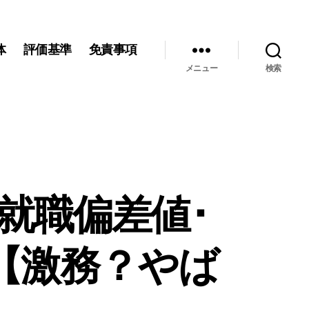
体
評価基準
免責事項
メニュー
検索
就職偏差値･
【激務？やば