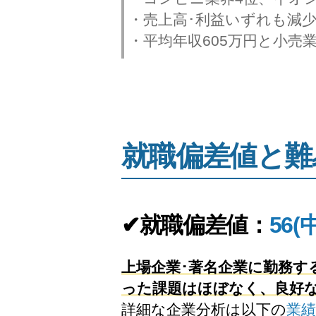
・売上高･利益いずれも減
・平均年収605万円と小売
就職偏差値と難
✔就職偏差値：
56(
上場企業･著名企業に勤務
った課題はほぼなく、良好
詳細な企業分析は以下の
業績