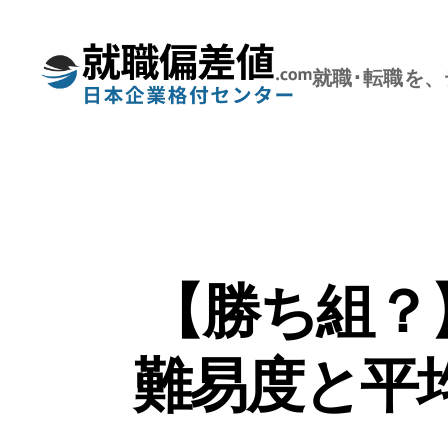
就職･転職を
就
職
偏
差
値.com【公
式】
【勝ち組？
難易度と平