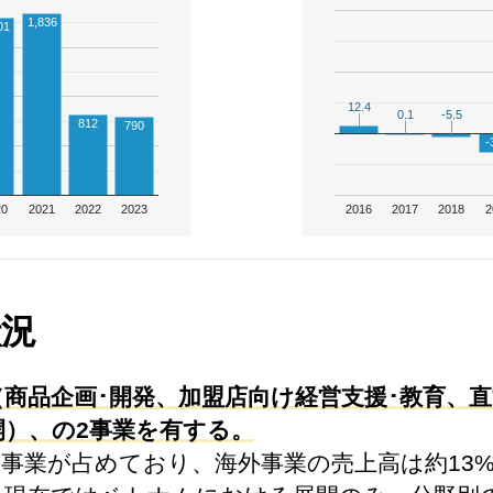
1,836
01
12.4
12.4
0.1
0.1
-5.5
-5.5
812
790
-
20
2021
2022
2023
2016
2017
2018
2
状況
商品企画･開発、加盟店向け経営支援･教育、
）、の2事業を有する。
内事業が占めており、海外事業の売上高は約13%