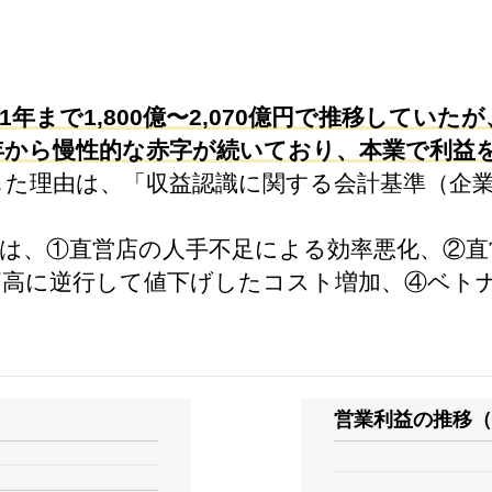
年まで1,800億〜2,070億円で推移していた
8年から慢性的な赤字が続いており、本業で利益
少した理由は、「収益認識に関する会計基準（企
由は、①直営店の人手不足による効率悪化、②
価高に逆行して値下げしたコスト増加、④ベト
営業利益の推移（