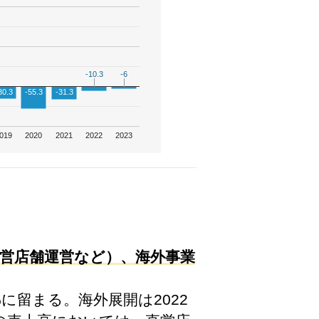
-10.3
-10.3
-6
-6
30.3
-55.3
-31.3
019
2020
2021
2022
2023
直営店舗運営など）、海外事業
に留まる。海外展開は2022