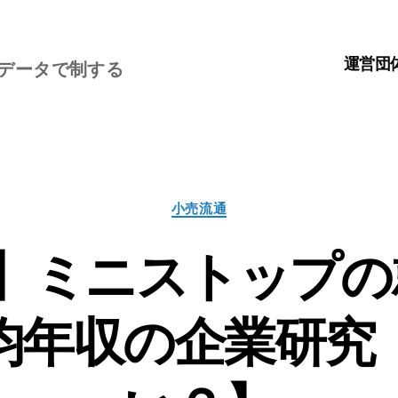
運営団
、データで制する
カ
小売流通
テ
ゴ
】ミニストップの
リ
ー
均年収の企業研究